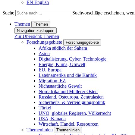
EN
English
Suche
Suchvorschläge erscheinen, wenn
Themen
Themen
Navigation zuklappen
Zur Übersicht: Themen
Forschungsgebiete
Forschungsgebiete
Afrika südlich der Sahara
Asien
Digitalisierung, Cyber, Technologie
Energie, Klima, Umwelt
EU, Europa
Lateinamerika und die Karibik
Migration, EZ
Nichtstaatliche Gewalt
Nordafrika und Mittlerer Osten
Russland, Osteuropa, Zentralasien
Sicherheits- & Verteidigungspolitik
Türkei
UNO, globales Regieren, Völkerrecht
USA, Kanada
Wirtschaft, Handel, Ressourcen
Themenlinien
Themenlinien