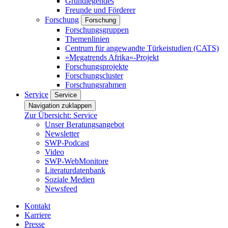
Grundlegendes
Freunde und Förderer
Forschung
Forschung
Forschungsgruppen
Themenlinien
Centrum für angewandte Türkeistudien (CATS)
»Megatrends Afrika«-Projekt
Forschungsprojekte
Forschungscluster
Forschungsrahmen
Service
Service
Navigation zuklappen
Zur Übersicht: Service
Unser Beratungsangebot
Newsletter
SWP-Podcast
Video
SWP-WebMonitore
Literaturdatenbank
Soziale Medien
Newsfeed
Kontakt
Karriere
Presse