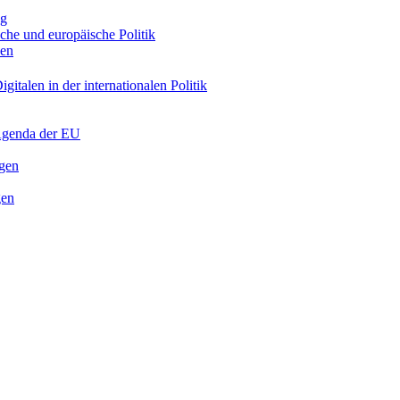
ng
sche und europäische Politik
nen
gitalen in der internationalen Politik
 Agenda der EU
ngen
gen