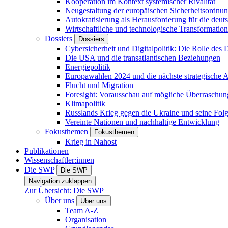
Kooperation im Kontext systemischer Rivalität
Neugestaltung der europäischen Sicherheitsordnu
Autokratisierung als Herausforderung für die deut
Wirtschaftliche und technologische Transformatio
Dossiers
Dossiers
Cybersicherheit und Digitalpolitik: Die Rolle des Di
Die USA und die transatlantischen Beziehungen
Energiepolitik
Europawahlen 2024 und die nächste strategische
Flucht und Migration
Foresight: Vorausschau auf mögliche Überraschu
Klimapolitik
Russlands Krieg gegen die Ukraine und seine Fol
Vereinte Nationen und nachhaltige Entwicklung
Fokusthemen
Fokusthemen
Krieg in Nahost
Publikationen
Wissenschaftler:innen
Die SWP
Die SWP
Navigation zuklappen
Zur Übersicht: Die SWP
Über uns
Über uns
Team A-Z
Organisation