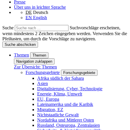
Presse
Über uns in leichter Sprache
DE
Deutsch
EN
English
Suche
Suchvorschläge erscheinen,
wenn mindestens 2 Zeichen eingegeben werden. Verwenden Sie die
Pfeiltasten, um durch die Vorschläge zu navigieren.
Suche abschicken
Themen
Themen
Navigation zuklappen
Zur Übersicht: Themen
Forschungsgebiete
Forschungsgebiete
Afrika südlich der Sahara
Asien
Digitalisierung, Cyber, Technologie
Energie, Klima, Umwelt
EU, Europa
Lateinamerika und die Karibik
Migration, EZ
Nichtstaatliche Gewalt
Nordafrika und Mittlerer Osten
Russland, Osteuropa, Zentralasien