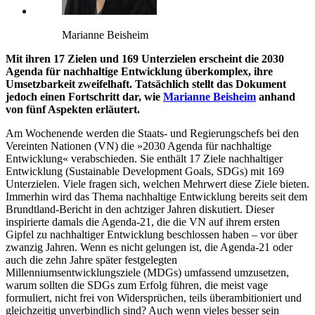
Marianne Beisheim
Mit ihren 17 Zielen und 169 Unterzielen erscheint die 2030
Agenda für nachhaltige Entwicklung überkomplex, ihre
Umsetzbarkeit zweifelhaft. Tatsächlich stellt das Dokument
jedoch einen Fortschritt dar, wie
Marianne Beisheim
anhand
von fünf Aspekten erläutert.
Am Wochenende werden die Staats- und Regierungschefs bei den
Vereinten Nationen (VN) die »2030 Agenda für nachhaltige
Entwicklung« verabschieden. Sie enthält 17 Ziele nachhaltiger
Entwicklung (Sustainable Development Goals, SDGs) mit 169
Unterzielen. Viele fragen sich, welchen Mehrwert diese Ziele bieten.
Immerhin wird das Thema nachhaltige Entwicklung bereits seit dem
Brundtland-Bericht in den achtziger Jahren diskutiert. Dieser
inspirierte damals die Agenda-21, die die VN auf ihrem ersten
Gipfel zu nachhaltiger Entwicklung beschlossen haben – vor über
zwanzig Jahren. Wenn es nicht gelungen ist, die Agenda-21 oder
auch die zehn Jahre später festgelegten
Millenniumsentwicklungsziele (MDGs) umfassend umzusetzen,
warum sollten die SDGs zum Erfolg führen, die meist vage
formuliert, nicht frei von Widersprüchen, teils überambitioniert und
gleichzeitig unverbindlich sind? Auch wenn vieles besser sein