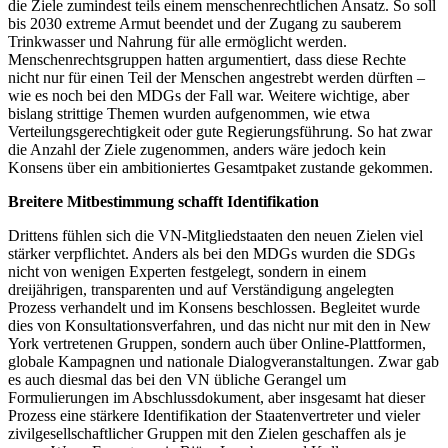
die Ziele zumindest teils einem menschenrechtlichen Ansatz. So soll
bis 2030 extreme Armut beendet und der Zugang zu sauberem
Trinkwasser und Nahrung für alle ermöglicht werden.
Menschenrechtsgruppen hatten argumentiert, dass diese Rechte
nicht nur für einen Teil der Menschen angestrebt werden dürften –
wie es noch bei den MDGs der Fall war. Weitere wichtige, aber
bislang strittige Themen wurden aufgenommen, wie etwa
Verteilungsgerechtigkeit oder gute Regierungsführung. So hat zwar
die Anzahl der Ziele zugenommen, anders wäre jedoch kein
Konsens über ein ambitioniertes Gesamtpaket zustande gekommen.
Breitere Mitbestimmung schafft Identifikation
Drittens fühlen sich die VN-Mitgliedstaaten den neuen Zielen viel
stärker verpflichtet. Anders als bei den MDGs wurden die SDGs
nicht von wenigen Experten festgelegt, sondern in einem
dreijährigen, transparenten und auf Verständigung angelegten
Prozess verhandelt und im Konsens beschlossen. Begleitet wurde
dies von Konsultationsverfahren, und das nicht nur mit den in New
York vertretenen Gruppen, sondern auch über Online-Plattformen,
globale Kampagnen und nationale Dialogveranstaltungen. Zwar gab
es auch diesmal das bei den VN übliche Gerangel um
Formulierungen im Abschlussdokument, aber insgesamt hat dieser
Prozess eine stärkere Identifikation der Staatenvertreter und vieler
zivilgesellschaftlicher Gruppen mit den Zielen geschaffen als je