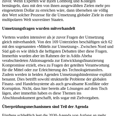
zuvor. Wenn Experten wie Björn Lomborg und Kollegen
bemängeln, dass mit den von ihnen ausgewählten Zielen mehr pro
eingesetztem Dollar zu erreichen wäre, dann übersehen sie völlig
den Wert solcher Prozesse für die Umsetzung globaler Ziele in einer
multipolaren Welt souveräner Staaten.
Umsetzungsfragen wurden mitverhandelt
Viertens wurden intensiver als je zuvor Fragen der Umsetzung
gleich mitverhandelt. Von den 169 Unterzielen beschäftigen sich 62
mit den sogenannten »Mitteln zur Umsetzung«. Zwischen Nord und
Süd gab es wie üblich die heftigsten Debatten über diese Fragen.
Immerhin wurden aber im Rahmen der in Addis Abeba
verabschiedeten Aktionsagenda zur Entwicklungsfinanzierung
Kompromisse erzielt, etwa zu Fragen der geteilten Verantwortung
für die Mittel oder zur Erleichterung des Technologietransfers.
Zudem werden in beiden Agenden Umsetzungshindernisse explizit
benannt. Dies betrifft sowohl strukturelle Probleme der globalen
Finanz- und Handelssysteme als auch gewaltsame Konflikte oder
Korruption. Nicht, dass hier bereits alle Lösungen auf dem Tisch
lägen, aber immerhin haben es diese Themen ins
Abschlussdokument geschafft, teils sogar mit Zielvorgaben.
Überprüfungsmechanismen sind Teil der Agenda
Fünftens schließlich legt die 2030-Agenda von Anfang an mehr