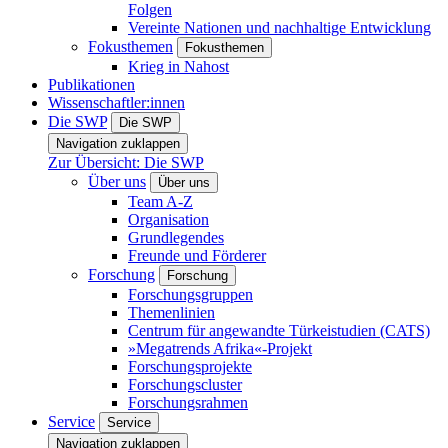
Folgen
Vereinte Nationen und nachhaltige Entwicklung
Fokusthemen
Fokusthemen
Krieg in Nahost
Publikationen
Wissenschaftler:innen
Die SWP
Die SWP
Navigation zuklappen
Zur Übersicht: Die SWP
Über uns
Über uns
Team A-Z
Organisation
Grundlegendes
Freunde und Förderer
Forschung
Forschung
Forschungsgruppen
Themenlinien
Centrum für angewandte Türkeistudien (CATS)
»Megatrends Afrika«-Projekt
Forschungsprojekte
Forschungscluster
Forschungsrahmen
Service
Service
Navigation zuklappen