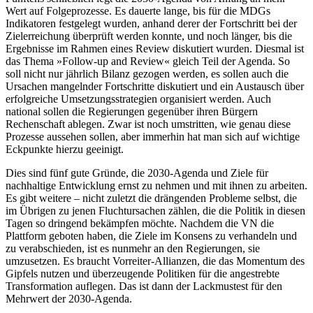
Wert auf Folgeprozesse. Es dauerte lange, bis für die MDGs
Indikatoren festgelegt wurden, anhand derer der Fortschritt bei der
Zielerreichung überprüft werden konnte, und noch länger, bis die
Ergebnisse im Rahmen eines Review diskutiert wurden. Diesmal ist
das Thema »Follow-up and Review« gleich Teil der Agenda. So
soll nicht nur jährlich Bilanz gezogen werden, es sollen auch die
Ursachen mangelnder Fortschritte diskutiert und ein Austausch über
erfolgreiche Umsetzungsstrategien organisiert werden. Auch
national sollen die Regierungen gegenüber ihren Bürgern
Rechenschaft ablegen. Zwar ist noch umstritten, wie genau diese
Prozesse aussehen sollen, aber immerhin hat man sich auf wichtige
Eckpunkte hierzu geeinigt.
Dies sind fünf gute Gründe, die 2030-Agenda und Ziele für
nachhaltige Entwicklung ernst zu nehmen und mit ihnen zu arbeiten.
Es gibt weitere – nicht zuletzt die drängenden Probleme selbst, die
im Übrigen zu jenen Fluchtursachen zählen, die die Politik in diesen
Tagen so dringend bekämpfen möchte. Nachdem die VN die
Plattform geboten haben, die Ziele im Konsens zu verhandeln und
zu verabschieden, ist es nunmehr an den Regierungen, sie
umzusetzen. Es braucht Vorreiter-Allianzen, die das Momentum des
Gipfels nutzen und überzeugende Politiken für die angestrebte
Transformation auflegen. Das ist dann der Lackmustest für den
Mehrwert der 2030-Agenda.