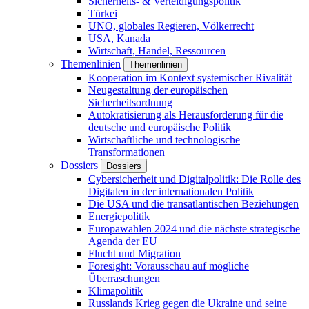
Sicherheits- & Verteidigungspolitik
Türkei
UNO, globales Regieren, Völkerrecht
USA, Kanada
Wirtschaft, Handel, Ressourcen
Themenlinien
Themenlinien
Kooperation im Kontext systemischer Rivalität
Neugestaltung der europäischen
Sicherheitsordnung
Autokratisierung als Herausforderung für die
deutsche und europäische Politik
Wirtschaftliche und technologische
Transformationen
Dossiers
Dossiers
Cybersicherheit und Digitalpolitik: Die Rolle des
Digitalen in der internationalen Politik
Die USA und die transatlantischen Beziehungen
Energiepolitik
Europawahlen 2024 und die nächste strategische
Agenda der EU
Flucht und Migration
Foresight: Vorausschau auf mögliche
Überraschungen
Klimapolitik
Russlands Krieg gegen die Ukraine und seine