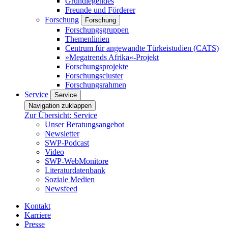
Grundlegendes
Freunde und Förderer
Forschung
Forschung
Forschungsgruppen
Themenlinien
Centrum für angewandte Türkeistudien (CATS)
»Megatrends Afrika«-Projekt
Forschungsprojekte
Forschungscluster
Forschungsrahmen
Service
Service
Navigation zuklappen
Zur Übersicht: Service
Unser Beratungsangebot
Newsletter
SWP-Podcast
Video
SWP-WebMonitore
Literaturdatenbank
Soziale Medien
Newsfeed
Kontakt
Karriere
Presse