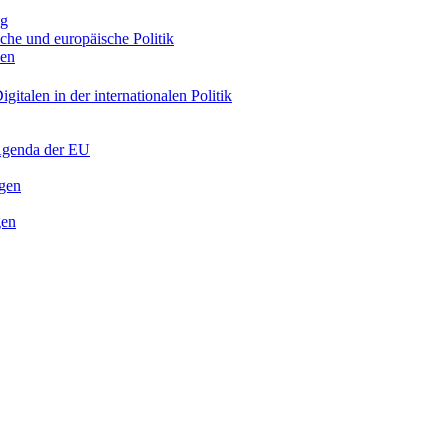
ng
sche und europäische Politik
nen
gitalen in der internationalen Politik
 Agenda der EU
ngen
gen