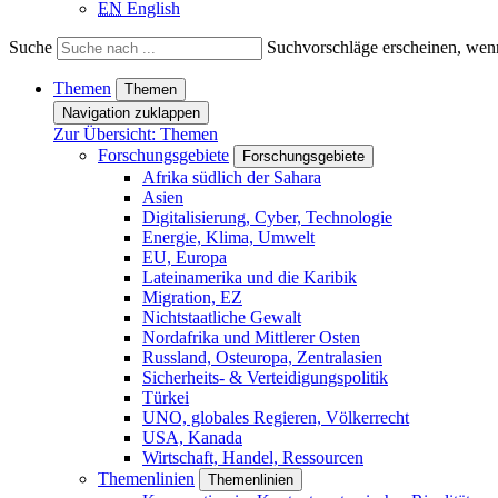
EN
English
Suche
Suchvorschläge erscheinen, wenn
Themen
Themen
Navigation zuklappen
Zur Übersicht: Themen
Forschungsgebiete
Forschungsgebiete
Afrika südlich der Sahara
Asien
Digitalisierung, Cyber, Technologie
Energie, Klima, Umwelt
EU, Europa
Lateinamerika und die Karibik
Migration, EZ
Nichtstaatliche Gewalt
Nordafrika und Mittlerer Osten
Russland, Osteuropa, Zentralasien
Sicherheits- & Verteidigungspolitik
Türkei
UNO, globales Regieren, Völkerrecht
USA, Kanada
Wirtschaft, Handel, Ressourcen
Themenlinien
Themenlinien