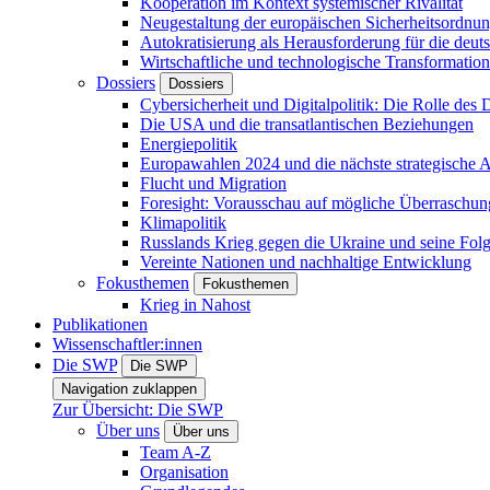
Kooperation im Kontext systemischer Rivalität
Neugestaltung der europäischen Sicherheitsordnu
Autokratisierung als Herausforderung für die deut
Wirtschaftliche und technologische Transformatio
Dossiers
Dossiers
Cybersicherheit und Digitalpolitik: Die Rolle des Di
Die USA und die transatlantischen Beziehungen
Energiepolitik
Europawahlen 2024 und die nächste strategische
Flucht und Migration
Foresight: Vorausschau auf mögliche Überraschu
Klimapolitik
Russlands Krieg gegen die Ukraine und seine Fol
Vereinte Nationen und nachhaltige Entwicklung
Fokusthemen
Fokusthemen
Krieg in Nahost
Publikationen
Wissenschaftler:innen
Die SWP
Die SWP
Navigation zuklappen
Zur Übersicht: Die SWP
Über uns
Über uns
Team A-Z
Organisation