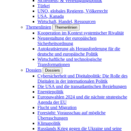
Sicherheits- & Verteidigungspolitik
Türkei
UNO, globales Regieren, Völkerrecht
USA, Kanada
Wirtschaft, Handel, Ressourcen
Themenlinien
Themenlinien
Kooperation im Kontext systemischer Rivalität
Neugestaltung der europäischen
Sicherheitsordnung
Autokratisierung als Herausforderung für die
deutsche und europäische Politik
Wirtschaftliche und technologische
Transformationen
Dossiers
Dossiers
Cybersicherheit und Digitalpolitik: Die Rolle des
Digitalen in der internationalen Politik
Die USA und die transatlantischen Beziehungen
Energiepolitik
Europawahlen 2024 und die nächste strategische
Agenda der EU
Flucht und Migration
Foresight: Vorausschau auf mögliche
Überraschungen
Klimapolitik
Russlands Krieg gegen die Ukraine und seine