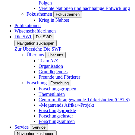
Folgen
Vereinte Nationen und nachhaltige Entwicklung
Fokusthemen
Fokusthemen
Krieg in Nahost
Publikationen
Wissenschaftler:innen
Die SWP
Die SWP
Navigation zuklappen
Zur Übersicht: Die SWP
Über uns
Über uns
Team A-Z
Organisation
Grundlegendes
Freunde und Förderer
Forschung
Forschung
Forschungsgruppen
Themenlinien
Centrum für angewandte Türkeistudien (CATS)
»Megatrends Afrika«-Projekt
Forschungsprojekte
Forschungscluster
Forschungsrahmen
Service
Service
Navigation zuklappen