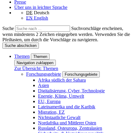
Presse
Über uns in leichter Sprache
DE
Deutsch
EN
English
Suche
Suchvorschläge erscheinen,
wenn mindestens 2 Zeichen eingegeben werden. Verwenden Sie die
Pfeiltasten, um durch die Vorschläge zu navigieren.
Suche abschicken
Themen
Themen
Navigation zuklappen
Zur Übersicht: Themen
Forschungsgebiete
Forschungsgebiete
Afrika südlich der Sahara
Asien
Digitalisierung, Cyber, Technologie
Energie, Klima, Umwelt
EU, Europa
Lateinamerika und die Karibik
Migration, EZ
Nichtstaatliche Gewalt
Nordafrika und Mittlerer Osten
Russland, Osteuropa, Zentralasien