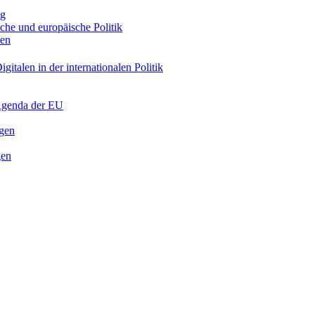
ng
sche und europäische Politik
nen
gitalen in der internationalen Politik
 Agenda der EU
ngen
gen