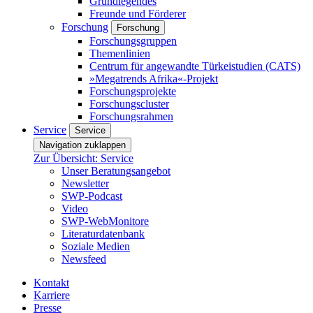
Grundlegendes
Freunde und Förderer
Forschung
Forschung
Forschungsgruppen
Themenlinien
Centrum für angewandte Türkeistudien (CATS)
»Megatrends Afrika«-Projekt
Forschungsprojekte
Forschungscluster
Forschungsrahmen
Service
Service
Navigation zuklappen
Zur Übersicht: Service
Unser Beratungsangebot
Newsletter
SWP-Podcast
Video
SWP-WebMonitore
Literaturdatenbank
Soziale Medien
Newsfeed
Kontakt
Karriere
Presse