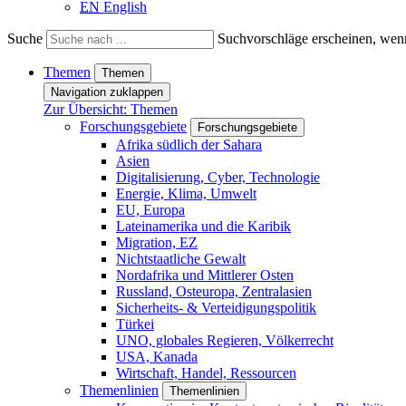
EN
English
Suche
Suchvorschläge erscheinen, wenn
Themen
Themen
Navigation zuklappen
Zur Übersicht: Themen
Forschungsgebiete
Forschungsgebiete
Afrika südlich der Sahara
Asien
Digitalisierung, Cyber, Technologie
Energie, Klima, Umwelt
EU, Europa
Lateinamerika und die Karibik
Migration, EZ
Nichtstaatliche Gewalt
Nordafrika und Mittlerer Osten
Russland, Osteuropa, Zentralasien
Sicherheits- & Verteidigungspolitik
Türkei
UNO, globales Regieren, Völkerrecht
USA, Kanada
Wirtschaft, Handel, Ressourcen
Themenlinien
Themenlinien