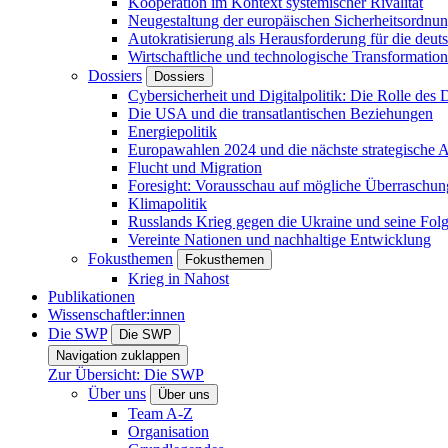
Kooperation im Kontext systemischer Rivalität
Neugestaltung der europäischen Sicherheitsordnu
Autokratisierung als Herausforderung für die deut
Wirtschaftliche und technologische Transformatio
Dossiers
Dossiers
Cybersicherheit und Digitalpolitik: Die Rolle des Di
Die USA und die transatlantischen Beziehungen
Energiepolitik
Europawahlen 2024 und die nächste strategische
Flucht und Migration
Foresight: Vorausschau auf mögliche Überraschu
Klimapolitik
Russlands Krieg gegen die Ukraine und seine Fol
Vereinte Nationen und nachhaltige Entwicklung
Fokusthemen
Fokusthemen
Krieg in Nahost
Publikationen
Wissenschaftler:innen
Die SWP
Die SWP
Navigation zuklappen
Zur Übersicht: Die SWP
Über uns
Über uns
Team A-Z
Organisation