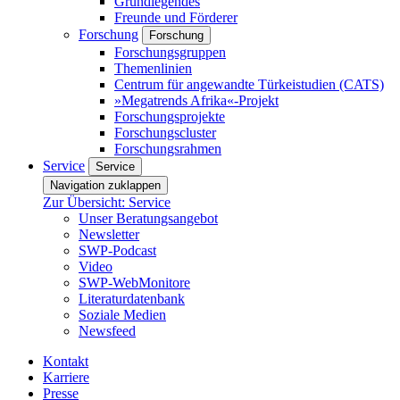
Grundlegendes
Freunde und Förderer
Forschung
Forschung
Forschungsgruppen
Themenlinien
Centrum für angewandte Türkeistudien (CATS)
»Megatrends Afrika«-Projekt
Forschungsprojekte
Forschungscluster
Forschungsrahmen
Service
Service
Navigation zuklappen
Zur Übersicht: Service
Unser Beratungsangebot
Newsletter
SWP-Podcast
Video
SWP-WebMonitore
Literaturdatenbank
Soziale Medien
Newsfeed
Kontakt
Karriere
Presse