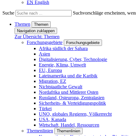
EN
English
Suche
Suchvorschläge erscheinen, wenn
Themen
Themen
Navigation zuklappen
Zur Übersicht: Themen
Forschungsgebiete
Forschungsgebiete
Afrika südlich der Sahara
Asien
Digitalisierung, Cyber, Technologie
Energie, Klima, Umwelt
EU, Europa
Lateinamerika und die Karibik
Migration, EZ
Nichtstaatliche Gewalt
Nordafrika und Mittlerer Osten
Russland, Osteuropa, Zentralasien
Sicherheits- & Verteidigungspolitik
Türkei
UNO, globales Regieren, Völkerrecht
USA, Kanada
Wirtschaft, Handel, Ressourcen
Themenlinien
Themenlinien