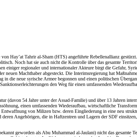
on Hay’at Tahrir al-Sham (HTS) angeführte Rebellenallianz gestürzt.
litisch. Noch hat sie auch nicht die Kontrolle über das gesamte Territ
n einiger regionaler und internationaler Akteure birgt die Gefahr, Syr
der neuen Machthaber abgesteckt. Die Interimsregierung hat Maßnahmen
g in die neue syrische Armee begonnen und einen politischen Übergang
rch Sanktionserleichterungen den Weg für einen umfassen­den Wiederauf
ur (davon 54 Jahre unter der Assad-Familie) und über 13 Jahren inter
Aussöhnung, einen umfassenden Wiederaufbau, wirt­schaftliche Transfor
die Entwaff­nung von Milizen bzw. deren Eingliederung in eine neu str
d deren Angehörigen, die in Haftzentren und Lagern der SDF einsitzen
ekannt geworden als Abu Muhammad al-Jaulani) nicht das gesamte Terri