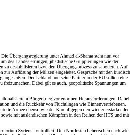
 Die Übergangsregierung unter Ahmad al-Sharaa steht nun vor
orium des Landes errungen; jihadistische Gruppierungen wie der
ien zu destabilisieren bzw. den Übergangsprozess zu sabotieren. Auf
 zur Auflösung der Milizen eingeleitet, Gespräche mit den kurdisch
 angestoßen. Deutschland und seine Partner in der EU sollten eine
bau freizumachen. Dabei gilt es auch, geopolitische Spannungen um
nationalisiertem Bürgerkrieg vor enormen Herausforderungen. Dabei
mation und die Rück­kehr von Flüchtlingen wie Binnenvertriebenen.
ukturierte Armee ebenso wie der Kampf gegen den wieder erstarkenden
, sowie mit ausländischen Kämp­fern in den Reihen der HTS und mit
torium Syriens kon­trolliert. Den Nordosten beherrschen nach wie