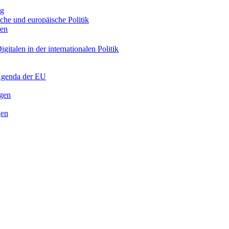
ng
sche und europäische Politik
nen
gitalen in der internationalen Politik
 Agenda der EU
ngen
gen