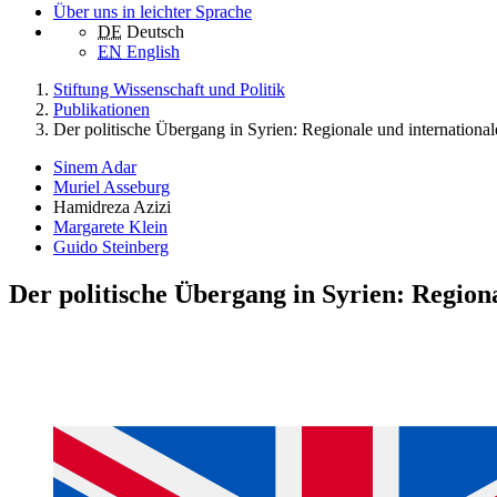
Über uns in leichter Sprache
DE
Deutsch
EN
English
Stiftung Wissenschaft und Politik
Publikationen
Der politische Übergang in Syrien: Regionale und international
Sinem Adar
Muriel Asseburg
Hamidreza Azizi
Margarete Klein
Guido Steinberg
Der politische Übergang in Syrien: Regiona