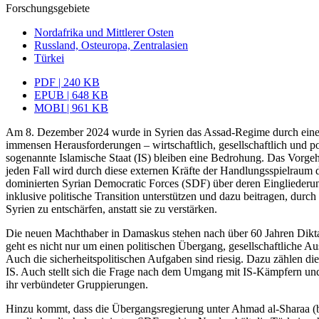
Forschungsgebiete
Nordafrika und Mittlerer Osten
Russland, Osteuropa, Zentralasien
Türkei
PDF | 240 KB
EPUB | 648 KB
MOBI | 961 KB
Am 8. Dezember 2024 wurde in Syrien das Assad-Regime durch eine v
immensen Herausforderungen – wirtschaftlich, ge­sellschaftlich und po
sogenannte Islamische Staat (IS) bleiben eine Bedrohung. Das Vorgehe
jeden Fall wird durch diese externen Kräfte der Handlungsspielraum 
domi­nierten Syrian Democratic Forces (SDF) über deren Eingliederun
inklusive politische Transition unterstützen und dazu beitragen, du
Syrien zu entschärfen, anstatt sie zu verstärken.
Die neuen Machthaber in Damaskus stehen nach über 60 Jahren Diktat
geht es nicht nur um einen politischen Übergang, gesellschaftliche 
Auch die sicherheitspolitischen Auf­gaben sind riesig. Dazu zählen 
IS. Auch stellt sich die Frage nach dem Um­gang mit IS-Kämpfern un
ihr verbündeter Gruppierungen.
Hinzu kommt, dass die Übergangsregierung unter Ahmad al-Sharaa (b