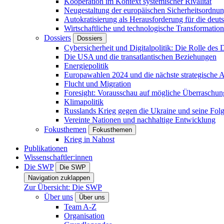
Kooperation im Kontext systemischer Rivalität
Neugestaltung der europäischen Sicherheitsordnu
Autokratisierung als Herausforderung für die deut
Wirtschaftliche und technologische Transformatio
Dossiers
Dossiers
Cybersicherheit und Digitalpolitik: Die Rolle des Di
Die USA und die transatlantischen Beziehungen
Energiepolitik
Europawahlen 2024 und die nächste strategische
Flucht und Migration
Foresight: Vorausschau auf mögliche Überraschu
Klimapolitik
Russlands Krieg gegen die Ukraine und seine Fol
Vereinte Nationen und nachhaltige Entwicklung
Fokusthemen
Fokusthemen
Krieg in Nahost
Publikationen
Wissenschaftler:innen
Die SWP
Die SWP
Navigation zuklappen
Zur Übersicht: Die SWP
Über uns
Über uns
Team A-Z
Organisation