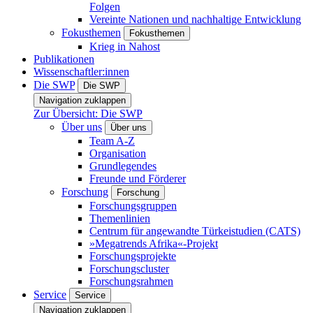
Folgen
Vereinte Nationen und nachhaltige Entwicklung
Fokusthemen
Fokusthemen
Krieg in Nahost
Publikationen
Wissenschaftler:innen
Die SWP
Die SWP
Navigation zuklappen
Zur Übersicht: Die SWP
Über uns
Über uns
Team A-Z
Organisation
Grundlegendes
Freunde und Förderer
Forschung
Forschung
Forschungsgruppen
Themenlinien
Centrum für angewandte Türkeistudien (CATS)
»Megatrends Afrika«-Projekt
Forschungsprojekte
Forschungscluster
Forschungsrahmen
Service
Service
Navigation zuklappen