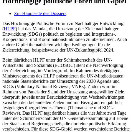
Hochrangige politische Foren und Gipfel
Zur Hauptseite des Dossiers
Das Hochrangige Politische Forum zu Nachhaltiger Entwicklung
(
HLPF
) hat das Mandat, die Umsetzung der Ziele nachhaltiger
Entwicklung (SDGs) politisch zu begleiten und Integrations-,
Kooperations- und Koordinationsfunktionen zu übernehmen. Auch
andere Gipfel thematisieren wichtige Bedingungen für die
Zielerreichung, beispielsweise der UN-Zukunftsgipfel 2024.
Beim jährlichen HLPF unter der Schirmherrschaft des UN-
Wirtschafts- und Sozialrats (ECOSOC) steht die Nachverfolgung
der Zielerreichung im Vordergrund. Im Rahmen des dreitägigen
Ministersegments des HLPF präsentieren die UN-Mitgliedstaaten
nationale Staatenberichte zur Umsetzung der 2030 Agenda und
SDGs (Voluntary National Reviews, VNRs). Zudem wird im
Rahmen von Panels der Stand der Umsetzung ausgewählter Ziele
überprüft, jeweils unter Berücksichtigung von Wechselwirkungen
zwischen den behandelten Zielen und mit Bezug auf ein jährlich
festgelegtes übergreifendes Thema (Thematische und SDG-
Reviews). Das HLPF tagt darüber hinaus alle vier Jahre zwei Tage
unter der Schirmherrschaft der UN-Generalversammlung auf Ebene
der Staats- und Regierungschefs, die dort eine politische Erklärung
verabschieden. Für diese SDG-Gipfel werden verschiedene Berichte