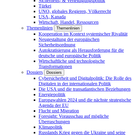
Sicherheits- & Verteidigungspolitik
Türkei
UNO, globales Regieren, Völkerrecht
USA, Kanada
Wirtschaft, Handel, Ressourcen
Themenlinien
Themenlinien
Kooperation im Kontext systemischer Rivalität
Neugestaltung der europäischen
Sicherheitsordnung
Autokratisierung als Herausforderung für die
deutsche und europäische Politik
Wirtschaftliche und technologische
Transformationen
Dossiers
Dossiers
Cybersicherheit und Digitalpolitik: Die Rolle des
Digitalen in der internationalen Politik
Die USA und die transatlantischen Beziehungen
Energiepolitik
Europawahlen 2024 und die nächste strategische
Agenda der EU
Flucht und Migration
Foresight: Vorausschau auf mögliche
Überraschungen
Klimapolitik
Russlands Krieg gegen die Ukraine und seine