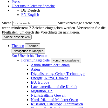
Presse
Über uns in leichter Sprache
DE
Deutsch
EN
English
Suche
Suchvorschläge erscheinen,
wenn mindestens 2 Zeichen eingegeben werden. Verwenden Sie die
Pfeiltasten, um durch die Vorschläge zu navigieren.
Suche abschicken
Themen
Themen
Navigation zuklappen
Zur Übersicht: Themen
Forschungsgebiete
Forschungsgebiete
Afrika südlich der Sahara
Asien
Digitalisierung, Cyber, Technologie
Energie, Klima, Umwelt
EU, Europa
Lateinamerika und die Karibik
Migration, EZ
Nichtstaatliche Gewalt
Nordafrika und Mittlerer Osten
Russland, Osteuropa, Zentralasien