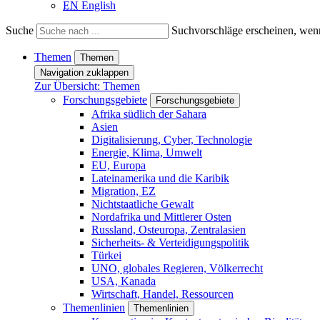
EN
English
Suche
Suchvorschläge erscheinen, wenn
Themen
Themen
Navigation zuklappen
Zur Übersicht: Themen
Forschungsgebiete
Forschungsgebiete
Afrika südlich der Sahara
Asien
Digitalisierung, Cyber, Technologie
Energie, Klima, Umwelt
EU, Europa
Lateinamerika und die Karibik
Migration, EZ
Nichtstaatliche Gewalt
Nordafrika und Mittlerer Osten
Russland, Osteuropa, Zentralasien
Sicherheits- & Verteidigungspolitik
Türkei
UNO, globales Regieren, Völkerrecht
USA, Kanada
Wirtschaft, Handel, Ressourcen
Themenlinien
Themenlinien