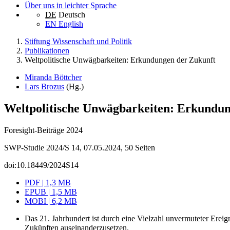
Über uns in leichter Sprache
DE
Deutsch
EN
English
Stiftung Wissenschaft und Politik
Publikationen
Weltpolitische Unwägbarkeiten: Erkundungen der Zukunft
Miranda Böttcher
Lars Brozus
(Hg.)
Weltpolitische Unwägbarkeiten: Erkundun
Foresight-Beiträge 2024
SWP-Studie 2024/S 14, 07.05.2024, 50 Seiten
doi:10.18449/2024S14
PDF | 1,3 MB
EPUB | 1,5 MB
MOBI | 6,2 MB
Das 21. Jahrhundert ist durch eine Vielzahl unvermuteter Ereign
Zukünften auseinanderzusetzen.