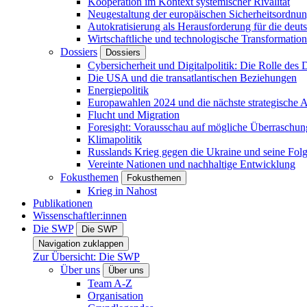
Kooperation im Kontext systemischer Rivalität
Neugestaltung der europäischen Sicherheitsordnu
Autokratisierung als Herausforderung für die deut
Wirtschaftliche und technologische Transformatio
Dossiers
Dossiers
Cybersicherheit und Digitalpolitik: Die Rolle des Di
Die USA und die transatlantischen Beziehungen
Energiepolitik
Europawahlen 2024 und die nächste strategische
Flucht und Migration
Foresight: Vorausschau auf mögliche Überraschu
Klimapolitik
Russlands Krieg gegen die Ukraine und seine Fol
Vereinte Nationen und nachhaltige Entwicklung
Fokusthemen
Fokusthemen
Krieg in Nahost
Publikationen
Wissenschaftler:innen
Die SWP
Die SWP
Navigation zuklappen
Zur Übersicht: Die SWP
Über uns
Über uns
Team A-Z
Organisation