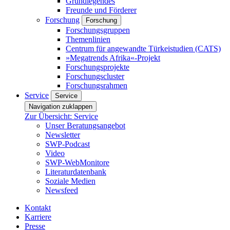
Grundlegendes
Freunde und Förderer
Forschung
Forschung
Forschungsgruppen
Themenlinien
Centrum für angewandte Türkeistudien (CATS)
»Megatrends Afrika«-Projekt
Forschungsprojekte
Forschungscluster
Forschungsrahmen
Service
Service
Navigation zuklappen
Zur Übersicht: Service
Unser Beratungsangebot
Newsletter
SWP-Podcast
Video
SWP-WebMonitore
Literaturdatenbank
Soziale Medien
Newsfeed
Kontakt
Karriere
Presse