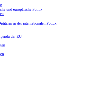
ng
sche und europäische Politik
nen
gitalen in der internationalen Politik
 Agenda der EU
ngen
gen