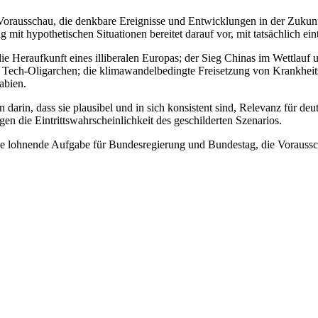
te Vorausschau, die denkbare Ereignisse und Entwicklungen in der Zukunf
ung mit hypo­thetischen Situationen bereitet darauf vor, mit tatsächlic
die Herauf­kunft eines illiberalen Europas; der Sieg Chinas im Wettlau
s Tech-Oligarchen; die klima­wandelbedingte Freisetzung von Krankhei
abien.
 darin, dass sie plausibel und in sich konsistent sind, Relevanz für de
n die Eintrittswahrscheinlichkeit des geschilderten Szenarios.
 eine lohnende Aufgabe für Bundesregierung und Bundestag, die Voraus