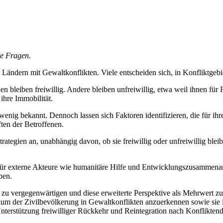
le Fragen.
ndern mit Gewaltkonflikten. Viele entscheiden sich, in Konfliktgebiet
bleiben freiwillig. Andere bleiben unfreiwillig, etwa weil ihnen für 
ihre Immobilität.
 wenig bekannt. Dennoch lassen sich Faktoren identifizieren, die für ih
ten der Betroffenen.
ategien an, unabhängig davon, ob sie freiwillig oder unfreiwillig blei
 für externe Akteure wie humanitäre Hilfe und Entwicklungszusammen­ar
ben.
ät zu vergegenwärtigen und diese erweiterte Perspektive als Mehrwert z
lraum der Zivilbevölkerung in Gewaltkonflikten anzuerkennen sowie s
Unterstützung freiwilliger Rückkehr und Reintegration nach Konflikte