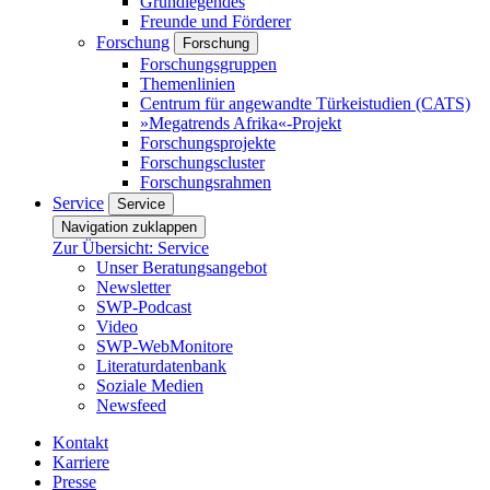
Grundlegendes
Freunde und Förderer
Forschung
Forschung
Forschungsgruppen
Themenlinien
Centrum für angewandte Türkeistudien (CATS)
»Megatrends Afrika«-Projekt
Forschungsprojekte
Forschungscluster
Forschungsrahmen
Service
Service
Navigation zuklappen
Zur Übersicht: Service
Unser Beratungsangebot
Newsletter
SWP-Podcast
Video
SWP-WebMonitore
Literaturdatenbank
Soziale Medien
Newsfeed
Kontakt
Karriere
Presse