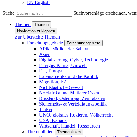
EN
English
Suche
Suchvorschläge erscheinen, wenn
Themen
Themen
Navigation zuklappen
Zur Übersicht: Themen
Forschungsgebiete
Forschungsgebiete
Afrika südlich der Sahara
Asien
Digitalisierung, Cyber, Technologie
Energie, Klima, Umwelt
EU, Europa
Lateinamerika und die Karibik
Migration, EZ
Nichtstaatliche Gewalt
Nordafrika und Mittlerer Osten
Russland, Osteuropa, Zentralasien
Sicherheits- & Verteidigungspolitik
Türkei
UNO, globales Regieren, Völkerrecht
USA, Kanada
Wirtschaft, Handel, Ressourcen
Themenlinien
Themenlinien