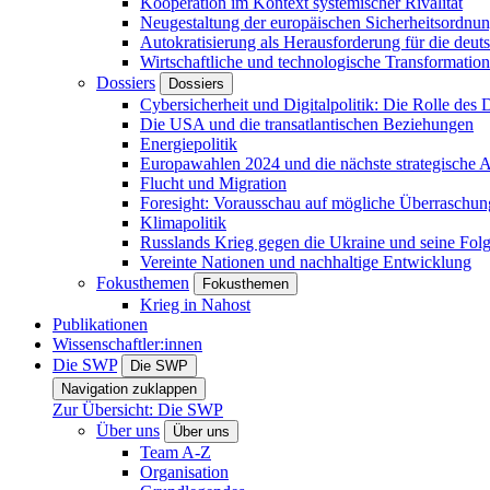
Kooperation im Kontext systemischer Rivalität
Neugestaltung der europäischen Sicherheitsordnu
Autokratisierung als Herausforderung für die deut
Wirtschaftliche und technologische Transformatio
Dossiers
Dossiers
Cybersicherheit und Digitalpolitik: Die Rolle des Di
Die USA und die transatlantischen Beziehungen
Energiepolitik
Europawahlen 2024 und die nächste strategische
Flucht und Migration
Foresight: Vorausschau auf mögliche Überraschu
Klimapolitik
Russlands Krieg gegen die Ukraine und seine Fol
Vereinte Nationen und nachhaltige Entwicklung
Fokusthemen
Fokusthemen
Krieg in Nahost
Publikationen
Wissenschaftler:innen
Die SWP
Die SWP
Navigation zuklappen
Zur Übersicht: Die SWP
Über uns
Über uns
Team A-Z
Organisation