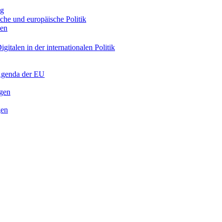
ng
sche und europäische Politik
nen
gitalen in der internationalen Politik
 Agenda der EU
ngen
gen