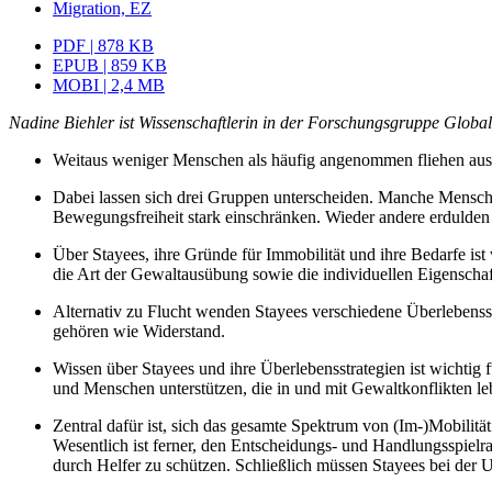
Migration, EZ
PDF | 878 KB
EPUB | 859 KB
MOBI | 2,4 MB
Nadine Biehler ist Wissenschaftlerin in der Forschungsgruppe Globa
Weitaus weniger Menschen als häufig angenommen fliehen aus Lä
Dabei lassen sich drei Gruppen unterscheiden. Manche Menschen 
Bewegungsfreiheit stark einschränken. Wieder andere erdulden 
Über Stayees, ihre Gründe für Immobilität und ihre Bedarfe ist
die Art der Gewaltausübung sowie die individuellen Eigenschaf
Alternativ zu Flucht wenden Stayees verschiedene Überlebensstr
gehören wie Widerstand.
Wissen über Stayees und ihre Überlebensstrategien ist wichtig
und Menschen unterstützen, die in und mit Gewaltkonflikten le
Zentral dafür ist, sich das gesamte Spektrum von (Im-)Mobilit
Wesentlich ist ferner, den Entscheidungs- und Handlungsspie
durch Helfer zu schützen. Schließlich müssen Stayees bei der 