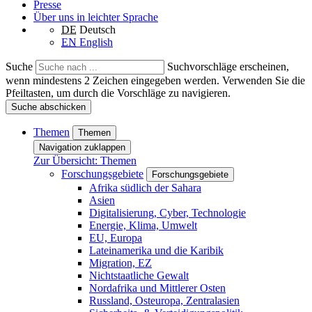
Presse
Über uns in leichter Sprache
DE
Deutsch
EN
English
Suche
Suchvorschläge erscheinen,
wenn mindestens 2 Zeichen eingegeben werden. Verwenden Sie die
Pfeiltasten, um durch die Vorschläge zu navigieren.
Suche abschicken
Themen
Themen
Navigation zuklappen
Zur Übersicht: Themen
Forschungsgebiete
Forschungsgebiete
Afrika südlich der Sahara
Asien
Digitalisierung, Cyber, Technologie
Energie, Klima, Umwelt
EU, Europa
Lateinamerika und die Karibik
Migration, EZ
Nichtstaatliche Gewalt
Nordafrika und Mittlerer Osten
Russland, Osteuropa, Zentralasien