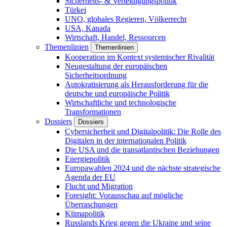
Sicherheits- & Verteidigungspolitik
Türkei
UNO, globales Regieren, Völkerrecht
USA, Kanada
Wirtschaft, Handel, Ressourcen
Themenlinien
Themenlinien
Kooperation im Kontext systemischer Rivalität
Neugestaltung der europäischen
Sicherheitsordnung
Autokratisierung als Herausforderung für die
deutsche und europäische Politik
Wirtschaftliche und technologische
Transformationen
Dossiers
Dossiers
Cybersicherheit und Digitalpolitik: Die Rolle des
Digitalen in der internationalen Politik
Die USA und die transatlantischen Beziehungen
Energiepolitik
Europawahlen 2024 und die nächste strategische
Agenda der EU
Flucht und Migration
Foresight: Vorausschau auf mögliche
Überraschungen
Klimapolitik
Russlands Krieg gegen die Ukraine und seine