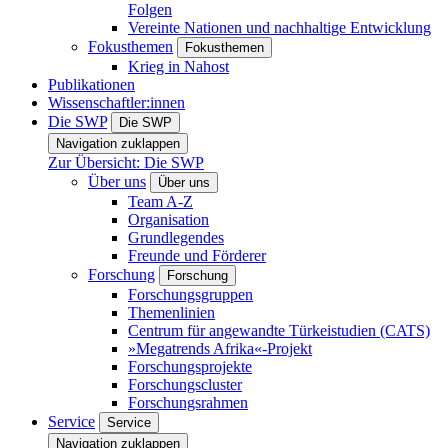
Folgen
Vereinte Nationen und nachhaltige Entwicklung
Fokusthemen
Fokusthemen
Krieg in Nahost
Publikationen
Wissenschaftler:innen
Die SWP
Die SWP
Navigation zuklappen
Zur Übersicht: Die SWP
Über uns
Über uns
Team A-Z
Organisation
Grundlegendes
Freunde und Förderer
Forschung
Forschung
Forschungsgruppen
Themenlinien
Centrum für angewandte Türkeistudien (CATS)
»Megatrends Afrika«-Projekt
Forschungsprojekte
Forschungscluster
Forschungsrahmen
Service
Service
Navigation zuklappen