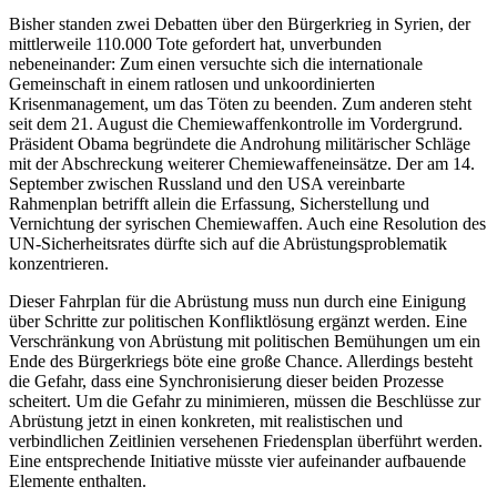
Bisher standen zwei Debatten über den Bürgerkrieg in Syrien, der
mittlerweile 110.000 Tote gefordert hat, unverbunden
nebeneinander: Zum einen versuchte sich die internationale
Gemeinschaft in einem ratlosen und unkoordinierten
Krisenmanagement, um das Töten zu beenden. Zum anderen steht
seit dem 21. August die Chemiewaffenkontrolle im Vordergrund.
Präsident Obama begründete die Androhung militärischer Schläge
mit der Abschreckung weiterer Chemiewaffeneinsätze. Der am 14.
September zwischen Russland und den USA vereinbarte
Rahmenplan betrifft allein die Erfassung, Sicherstellung und
Vernichtung der syrischen Chemiewaffen. Auch eine Resolution des
UN-Sicherheitsrates dürfte sich auf die Abrüstungsproblematik
konzentrieren.
Dieser Fahrplan für die Abrüstung muss nun durch eine Einigung
über Schritte zur politischen Konfliktlösung ergänzt werden. Eine
Verschränkung von Abrüstung mit politischen Bemühungen um ein
Ende des Bürgerkriegs böte eine große Chance. Allerdings besteht
die Gefahr, dass eine Synchronisierung dieser beiden Prozesse
scheitert. Um die Gefahr zu minimieren, müssen die Beschlüsse zur
Abrüstung jetzt in einen konkreten, mit realistischen und
verbindlichen Zeitlinien versehenen Friedensplan überführt werden.
Eine entsprechende Initiative müsste vier aufeinander aufbauende
Elemente enthalten.