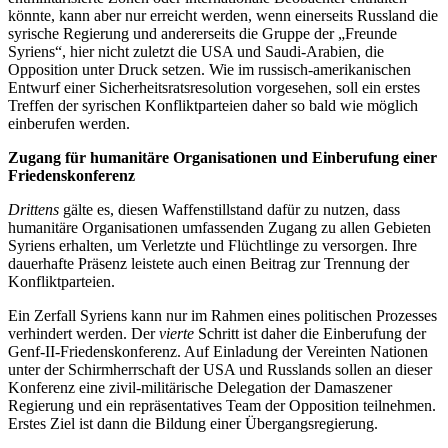
könnte, kann aber nur erreicht werden, wenn einerseits Russland die
syrische Regierung und andererseits die Gruppe der „Freunde
Syriens“, hier nicht zuletzt die USA und Saudi-Arabien, die
Opposition unter Druck setzen. Wie im russisch-amerikanischen
Entwurf einer Sicherheitsratsresolution vorgesehen, soll ein erstes
Treffen der syrischen Konfliktparteien daher so bald wie möglich
einberufen werden.
Zugang für humanitäre Organisationen und Einberufung einer
Friedenskonferenz
Drittens
gälte es, diesen Waffenstillstand dafür zu nutzen, dass
humanitäre Organisationen umfassenden Zugang zu allen Gebieten
Syriens erhalten, um Verletzte und Flüchtlinge zu versorgen. Ihre
dauerhafte Präsenz leistete auch einen Beitrag zur Trennung der
Konfliktparteien.
Ein Zerfall Syriens kann nur im Rahmen eines politischen Prozesses
verhindert werden. Der
vierte
Schritt ist daher die Einberufung der
Genf-II-Friedenskonferenz. Auf Einladung der Vereinten Nationen
unter der Schirmherrschaft der USA und Russlands sollen an dieser
Konferenz eine zivil-militärische Delegation der Damaszener
Regierung und ein repräsentatives Team der Opposition teilnehmen.
Erstes Ziel ist dann die Bildung einer Übergangsregierung.