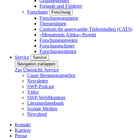
Grundlegendes
Freunde und Förderer
Forschung
Forschung
Forschungsgruppen
Themenlinien
Centrum für angewandte Türkeistudien (CATS)
»Megatrends Afrika«-Projekt
Forschungsprojekte
Forschungscluster
Forschungsrahmen
Service
Service
Navigation zuklappen
Zur Übersicht: Service
Unser Beratungsangebot
Newsletter
SWP-Podcast
Video
SWP-WebMonitore
Literaturdatenbank
Soziale Medien
Newsfeed
Kontakt
Karriere
Presse