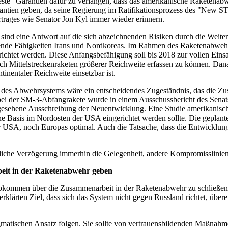
feste" Garantien dafür zu verlangen, dass das amerikanische Raketenabwe
arantien geben, da seine Regierung im Ratifikationsprozess des "New 
rtrages wie Senator Jon Kyl immer wieder erinnern.
ind eine Antwort auf die sich abzeichnenden Risiken durch die Weiter
ende Fähigkeiten Irans und Nordkoreas. Im Rahmen des Raketenabwehrs
chtet werden. Diese Anfangsbefähigung soll bis 2018 zur vollen Einsat
ch Mittelstreckenraketen größerer Reichweite erfassen zu können. Dana
ntinentaler Reichweite einsetzbar ist.
ase des Abwehrsystems wäre ein entscheidendes Zugeständnis, das die 
der SM-3-Abfangrakete wurde in einem Ausschussbericht des Senats die
orgesehene Ausschreibung der Neuentwicklung. Eine Studie amerikanisc
ine Basis im Nordosten der USA eingerichtet werden sollte. Die geplant
 USA, noch Europas optimal. Auch die Tatsache, dass die Entwicklung
zeitliche Verzögerung immerhin die Gelegenheit, andere Kompromisslinien
eit in der Raketenabwehr geben
bkommen über die Zusammenarbeit in der Raketenabwehr zu schließen. M
lärten Ziel, dass sich das System nicht gegen Russland richtet, über
gmatischen Ansatz folgen. Sie sollte von vertrauensbildenden Maßnahme