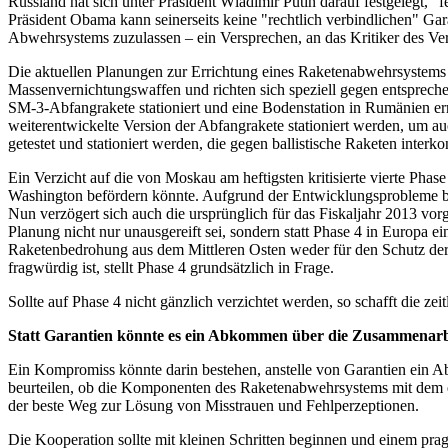
Russland hat sich unter Präsident Wladimir Putin darauf festgelegt, "
Präsident Obama kann seinerseits keine "rechtlich verbindlichen" G
Abwehrsystems zuzulassen – ein Versprechen, an das Kritiker des Ve
Die aktuellen Planungen zur Errichtung eines Raketenabwehrsystems s
Massenvernichtungswaffen und richten sich speziell gegen entsprech
SM-3-Abfangrakete stationiert und eine Bodenstation in Rumänien erri
weiterentwickelte Version der Abfangrakete stationiert werden, um au
getestet und stationiert werden, die gegen ballistische Raketen interko
Ein Verzicht auf die von Moskau am heftigsten kritisierte vierte Ph
Washington befördern könnte. Aufgrund der Entwicklungsprobleme bei 
Nun verzögert sich auch die ursprünglich für das Fiskaljahr 2013 v
Planung nicht nur unausgereift sei, sondern statt Phase 4 in Europa e
Raketenbedrohung aus dem Mittleren Osten weder für den Schutz der
fragwürdig ist, stellt Phase 4 grundsätzlich in Frage.
Sollte auf Phase 4 nicht gänzlich verzichtet werden, so schafft die 
Statt Garantien könnte es ein Abkommen über die Zusammenarb
Ein Kompromiss könnte darin bestehen, anstelle von Garantien ein A
beurteilen, ob die Komponenten des Raketenabwehrsystems mit dem erk
der beste Weg zur Lösung von Misstrauen und Fehlperzeptionen.
Die Kooperation sollte mit kleinen Schritten beginnen und einem pra