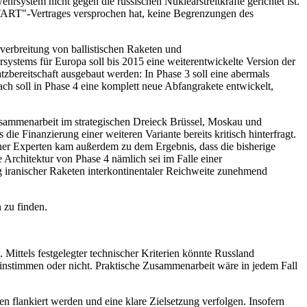
hrsystem nicht gegen die russischen Nuklearstreitkräfte gerichtet ist.
START"-Vertrages versprochen hat, keine Begrenzungen des
verbreitung von ballistischen Raketen und
ystems für Europa soll bis 2015 eine weiterentwickelte Version der
zbereitschaft ausgebaut werden: In Phase 3 soll eine abermals
ch soll in Phase 4 eine komplett neue Abfangrakete entwickelt,
Zusammenarbeit im strategischen Dreieck Brüssel, Moskau und
 Finanzierung einer weiteren Variante bereits kritisch hinterfragt.
her Experten kam außerdem zu dem Ergebnis, dass die bisherige
e Architektur von Phase 4 nämlich sei im Falle einer
 iranischer Raketen interkontinentaler Reichweite zunehmend
 zu finden.
ittels festgelegter technischer Kriterien könnte Russland
einstimmen oder nicht. Praktische Zusammenarbeit wäre in jedem Fall
n flankiert werden und eine klare Zielsetzung verfolgen. Insofern