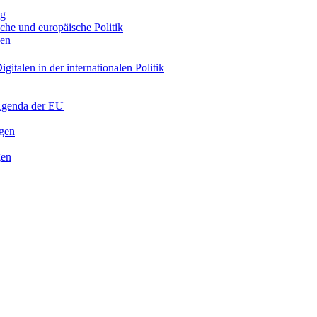
ng
sche und europäische Politik
nen
gitalen in der internationalen Politik
 Agenda der EU
ngen
gen