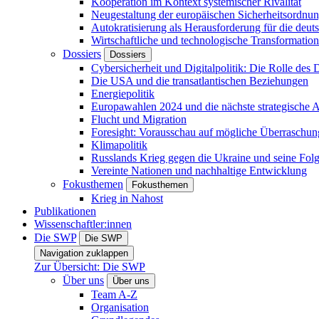
Kooperation im Kontext systemischer Rivalität
Neugestaltung der europäischen Sicherheitsordnu
Autokratisierung als Herausforderung für die deut
Wirtschaftliche und technologische Transformatio
Dossiers
Dossiers
Cybersicherheit und Digitalpolitik: Die Rolle des Di
Die USA und die transatlantischen Beziehungen
Energiepolitik
Europawahlen 2024 und die nächste strategische
Flucht und Migration
Foresight: Vorausschau auf mögliche Überraschu
Klimapolitik
Russlands Krieg gegen die Ukraine und seine Fol
Vereinte Nationen und nachhaltige Entwicklung
Fokusthemen
Fokusthemen
Krieg in Nahost
Publikationen
Wissenschaftler:innen
Die SWP
Die SWP
Navigation zuklappen
Zur Übersicht: Die SWP
Über uns
Über uns
Team A-Z
Organisation