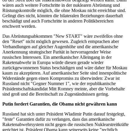
wären auch weitere Fortschritte in der nuklearen Abrüstung und
Rüstungskontrolle möglich, die ohne Moskau nicht erreichbar sind.
Gelingt dies nicht, könnten die bilateralen Beziehungen dauerhaft
beschädigt und auch Fortschritte in anderen Politikbereichen
erschwert werden.
Das Abrüstungsabkommen "New START" wäre zweifellos ohne
den "Reset" nicht möglich gewesen. Zugleich entsprachen aber
Verhandlungen auf gleicher Augenhöhe und die amerikanische
Anerkennung strategischer Parität in hervorragender Weise
russischen Interessen. Ein amerikanischer Alleingang in der
Raketenabwehr in Europa würde diesen gerade wieder
zurückgewonnenen Status beschädigen und wäre daher für Moskau
kaum zu akzeptieren. Auf amerikanischer Seite sind innenpolitische
Widerstände gegen einen Kompromiss zu überwinden: Zwar ist
Russland nicht "Gegner Nummer 1", wie der republikanische
Präsidentschaftskandidat Mitt Romney meinte, aber die Vorbehalte
sind groß und die Bereitschaft zu Zugeständnissen gering.
Putin fordert Garantien, die Obama nicht gewähren kann
Russland hat sich unter Präsident Wladimir Putin darauf festgelegt,
"feste" Garantien dafür zu verlangen, dass das amerikanische
Raketenabwehrsystem nicht gegen die russischen Nuklearstreitkräfte
gerichtet ist. Präsident Obama kann seinerseits keine "rechtlich