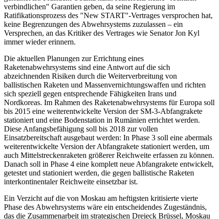
verbindlichen" Garantien geben, da seine Regierung im
Ratifikationsprozess des "New START"-Vertrages versprochen hat,
keine Begrenzungen des Abwehrsystems zuzulassen – ein
Versprechen, an das Kritiker des Vertrages wie Senator Jon Kyl
immer wieder erinnern.
Die aktuellen Planungen zur Errichtung eines
Raketenabwehrsystems sind eine Antwort auf die sich
abzeichnenden Risiken durch die Weiterverbreitung von
ballistischen Raketen und Massenvernichtungswaffen und richten
sich speziell gegen entsprechende Fähigkeiten Irans und
Nordkoreas. Im Rahmen des Raketenabwehrsystems für Europa soll
bis 2015 eine weiterentwickelte Version der SM-3-Abfangrakete
stationiert und eine Bodenstation in Rumänien errichtet werden.
Diese Anfangsbefähigung soll bis 2018 zur vollen
Einsatzbereitschaft ausgebaut werden: In Phase 3 soll eine abermals
weiterentwickelte Version der Abfangrakete stationiert werden, um
auch Mittelstreckenraketen größerer Reichweite erfassen zu können.
Danach soll in Phase 4 eine komplett neue Abfangrakete entwickelt,
getestet und stationiert werden, die gegen ballistische Raketen
interkontinentaler Reichweite einsetzbar ist.
Ein Verzicht auf die von Moskau am heftigsten kritisierte vierte
Phase des Abwehrsystems wäre ein entscheidendes Zugeständnis,
das die Zusammenarbeit im strategischen Dreieck Brüssel, Moskau