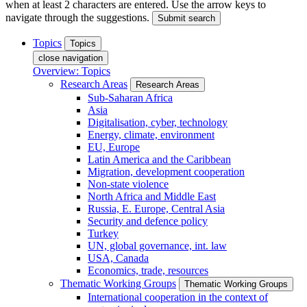
when at least 2 characters are entered. Use the arrow keys to
navigate through the suggestions.
Submit search
Topics
Topics
close navigation
Overview: Topics
Research Areas
Research Areas
Sub-Saharan Africa
Asia
Digitalisation, cyber, technology
Energy, climate, environment
EU, Europe
Latin America and the Caribbean
Migration, development cooperation
Non-state violence
North Africa and Middle East
Russia, E. Europe, Central Asia
Security and defence policy
Turkey
UN, global governance, int. law
USA, Canada
Economics, trade, resources
Thematic Working Groups
Thematic Working Groups
International cooperation in the context of