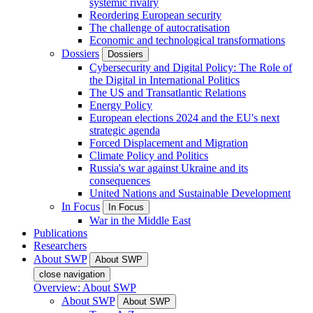
systemic rivalry
Reordering European security
The challenge of autocratisation
Economic and technological transformations
Dossiers
Dossiers
Cybersecurity and Digital Policy: The Role of
the Digital in International Politics
The US and Transatlantic Relations
Energy Policy
European elections 2024 and the EU's next
strategic agenda
Forced Displacement and Migration
Climate Policy and Politics
Russia's war against Ukraine and its
consequences
United Nations and Sustainable Development
In Focus
In Focus
War in the Middle East
Publications
Researchers
About SWP
About SWP
close navigation
Overview: About SWP
About SWP
About SWP