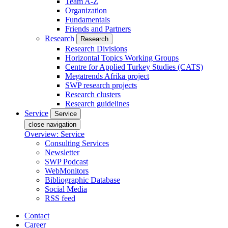
Team A-Z
Organization
Fundamentals
Friends and Partners
Research
Research
Research Divisions
Horizontal Topics Working Groups
Centre for Applied Turkey Studies (CATS)
Megatrends Afrika project
SWP research projects
Research clusters
Research guidelines
Service
Service
close navigation
Overview: Service
Consulting Services
Newsletter
SWP Podcast
WebMonitors
Bibliographic Database
Social Media
RSS feed
Contact
Career