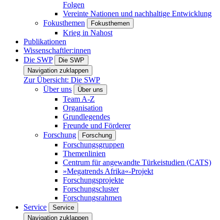
Folgen
Vereinte Nationen und nachhaltige Entwicklung
Fokusthemen
Fokusthemen
Krieg in Nahost
Publikationen
Wissenschaftler:innen
Die SWP
Die SWP
Navigation zuklappen
Zur Übersicht: Die SWP
Über uns
Über uns
Team A-Z
Organisation
Grundlegendes
Freunde und Förderer
Forschung
Forschung
Forschungsgruppen
Themenlinien
Centrum für angewandte Türkeistudien (CATS)
»Megatrends Afrika«-Projekt
Forschungsprojekte
Forschungscluster
Forschungsrahmen
Service
Service
Navigation zuklappen