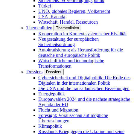
Sicherheits- & Verteidigungspolitik
Türkei
UNO, globales Regieren, Völkerrecht
USA, Kanada
Wirtschaft, Handel, Ressourcen
Themenlinien
Themenlinien
Kooperation im Kontext systemischer Rivalität
Neugestaltung der europäischen
Sicherheitsordnung
Autokratisierung als Herausforderung für die
deutsche und europäische Politik
Wirtschaftliche und technologische
Transformationen
Dossiers
Dossiers
Cybersicherheit und Digitalpolitik: Die Rolle des
Digitalen in der internationalen Politik
Die USA und die transatlantischen Beziehungen
Energiepolitik
Europawahlen 2024 und die nächste strategische
Agenda der EU
Flucht und Migration
Foresight: Vorausschau auf mögliche
Überraschungen
Klimapolitik
Russlands Krieg gegen die Ukraine und seine