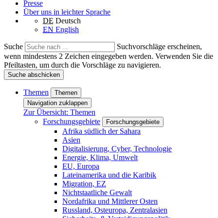
Presse
Über uns in leichter Sprache
DE
Deutsch
EN
English
Suche
Suchvorschläge erscheinen,
wenn mindestens 2 Zeichen eingegeben werden. Verwenden Sie die
Pfeiltasten, um durch die Vorschläge zu navigieren.
Suche abschicken
Themen
Themen
Navigation zuklappen
Zur Übersicht: Themen
Forschungsgebiete
Forschungsgebiete
Afrika südlich der Sahara
Asien
Digitalisierung, Cyber, Technologie
Energie, Klima, Umwelt
EU, Europa
Lateinamerika und die Karibik
Migration, EZ
Nichtstaatliche Gewalt
Nordafrika und Mittlerer Osten
Russland, Osteuropa, Zentralasien