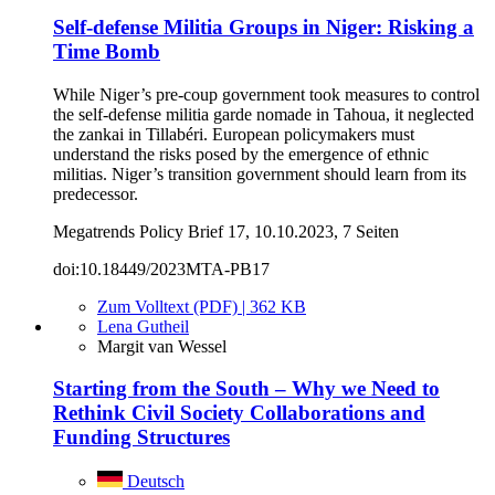
Self-defense Militia Groups in Niger: Risking a
Time Bomb
While Niger’s pre-coup government took measures to control
the self-defense militia garde nomade in Tahoua, it neglected
the zankai in Tillabéri. European policymakers must
understand the risks posed by the emergence of ethnic
militias. Niger’s transition government should learn from its
predecessor.
Megatrends Policy Brief 17, 10.10.2023, 7 Seiten
doi:10.18449/2023MTA-PB17
Zum Volltext (PDF) | 362 KB
Lena Gutheil
Margit van Wessel
Starting from the South – Why we Need to
Rethink Civil Society Collaborations and
Funding Structures
Deutsch