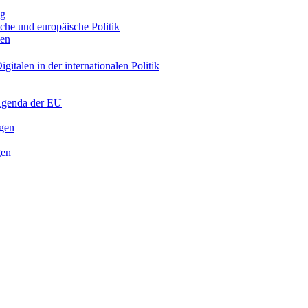
ng
sche und europäische Politik
nen
gitalen in der internationalen Politik
 Agenda der EU
ngen
gen