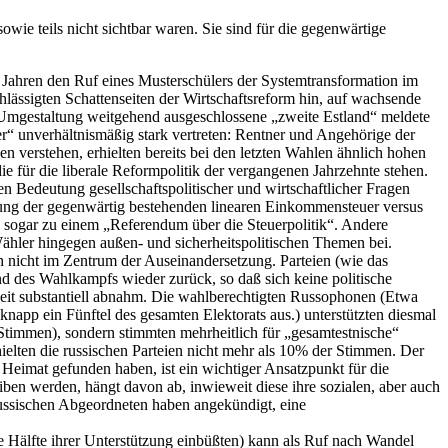
sowie teils nicht sichtbar waren. Sie sind für die gegenwärtige
r Jahren den Ruf eines Musterschülers der Systemtransformation im
chlässigten Schattenseiten der Wirtschaftsreform hin, auf wachsende
en Umgestaltung weitgehend ausgeschlossene „zweite Estland“ meldete
er“ unverhältnismäßig stark vertreten: Rentner und Angehörige der
n verstehen, erhielten bereits bei den letzten Wahlen ähnlich hohen
e für die liberale Reformpolitik der vergangenen Jahrzehnte stehen.
en Bedeutung gesellschaftspolitischer und wirtschaftlicher Fragen
kung der gegenwärtig bestehenden linearen Einkommensteuer versus
en sogar zu einem „Referendum über die Steuerpolitik“. Andere
hler hingegen außen- und sicherheitspolitischen Themen bei.
 nicht im Zentrum der Auseinandersetzung. Parteien (wie das
d des Wahlkampfs wieder zurück, so daß sich keine politische
rheit substantiell abnahm. Die wahlberechtigten Russophonen (Etwa
napp ein Fünftel des gesamten Elektorats aus.) unterstützten diesmal
r Stimmen), sondern stimmten mehrheitlich für „gesamtestnische“
ielten die russischen Parteien nicht mehr als 10% der Stimmen. Der
Heimat gefunden haben, ist ein wichtiger Ansatzpunkt für die
eiben werden, hängt davon ab, inwieweit diese ihre sozialen, aber auch
russischen Abgeordneten haben angekündigt, eine
e Hälfte ihrer Unterstützung einbüßten) kann als Ruf nach Wandel