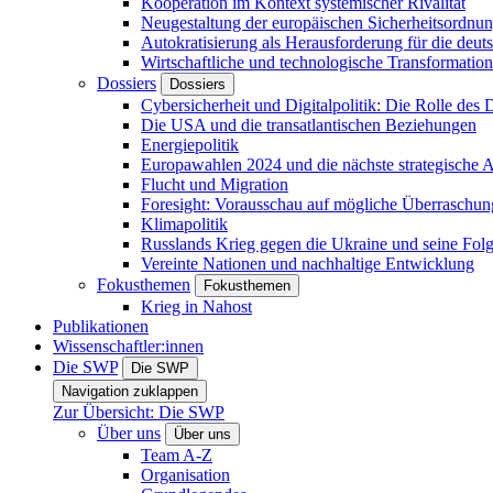
Kooperation im Kontext systemischer Rivalität
Neugestaltung der europäischen Sicherheitsordnu
Autokratisierung als Herausforderung für die deut
Wirtschaftliche und technologische Transformatio
Dossiers
Dossiers
Cybersicherheit und Digitalpolitik: Die Rolle des Di
Die USA und die transatlantischen Beziehungen
Energiepolitik
Europawahlen 2024 und die nächste strategische
Flucht und Migration
Foresight: Vorausschau auf mögliche Überraschu
Klimapolitik
Russlands Krieg gegen die Ukraine und seine Fol
Vereinte Nationen und nachhaltige Entwicklung
Fokusthemen
Fokusthemen
Krieg in Nahost
Publikationen
Wissenschaftler:innen
Die SWP
Die SWP
Navigation zuklappen
Zur Übersicht: Die SWP
Über uns
Über uns
Team A-Z
Organisation