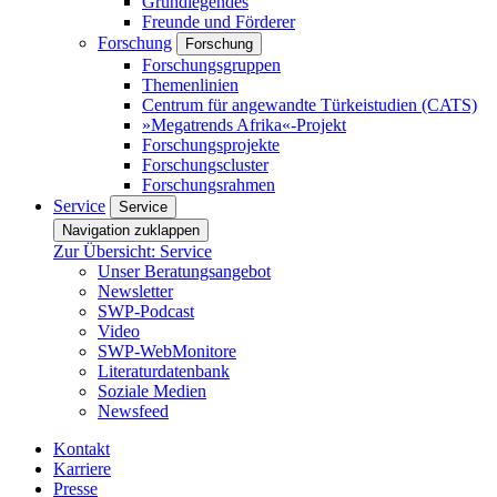
Grundlegendes
Freunde und Förderer
Forschung
Forschung
Forschungsgruppen
Themenlinien
Centrum für angewandte Türkeistudien (CATS)
»Megatrends Afrika«-Projekt
Forschungsprojekte
Forschungscluster
Forschungsrahmen
Service
Service
Navigation zuklappen
Zur Übersicht: Service
Unser Beratungsangebot
Newsletter
SWP-Podcast
Video
SWP-WebMonitore
Literaturdatenbank
Soziale Medien
Newsfeed
Kontakt
Karriere
Presse