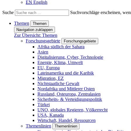
EN
English
Suche
Suchvorschläge erscheinen, wenn
Themen
Themen
Navigation zuklappen
Zur Übersicht: Themen
Forschungsgebiete
Forschungsgebiete
Afrika südlich der Sahara
Asien
Digitalisierung, Cyber, Technologie
Energie, Klima, Umwelt
EU, Europa
Lateinamerika und die Karibik
Migration, EZ
Nichtstaatliche Gewalt
Nordafrika und Mittlerer Osten
Russland, Osteuropa, Zentralasien
Sicherheits- & Verteidigungspolitik
Türkei
UNO, globales Regieren, Völkerrecht
USA, Kanada
Wirtschaft, Handel, Ressourcen
Themenlinien
Themenlinien