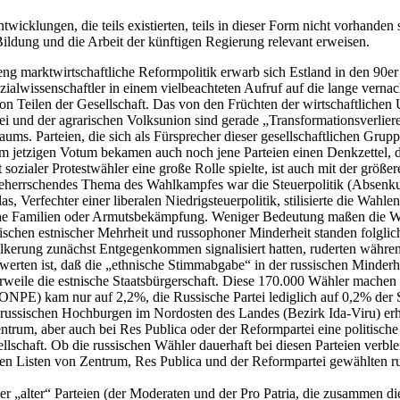
wicklungen, die teils existierten, teils in dieser Form nicht vorhanden 
 Bildung und die Arbeit der künftigen Regierung relevant erweisen.
reng marktwirtschaftliche Reformpolitik erwarb sich Estland in den 90e
zialwissenschaftler in einem vielbeachteten Aufruf auf die lange verna
t von Teilen der Gesellschaft. Das von den Früchten der wirtschaftlich
ei und der agrarischen Volksunion sind gerade „Transformationsverlier
s. Parteien, die sich als Fürsprecher dieser gesellschaftlichen Gruppe
m jetzigen Votum bekamen auch noch jene Parteien einen Denkzettel, di
ozialer Protestwähler eine große Rolle spielte, ist auch mit der größer
. Beherrschendes Thema des Wahlkampfes war die Steuerpolitik (Absen
, Verfechter einer liberalen Niedrigsteuerpolitik, stilisierte die Wahl
che Familien oder Armutsbekämpfung. Weniger Bedeutung maßen die Wä
chen estnischer Mehrheit und russophoner Minderheit standen folglich
ölkerung zunächst Entgegenkommen signalisiert hatten, ruderten währen
bewerten ist, daß die „ethnische Stimmabgabe“ in der russischen Minde
rweile die estnische Staatsbürgerschaft. Diese 170.000 Wähler machen k
s (ONPE) kam nur auf 2,2%, die Russische Partei lediglich auf 0,2% de
n russischen Hochburgen im Nordosten des Landes (Bezirk Ida-Viru) erh
um, aber auch bei Res Publica oder der Reformpartei eine politische 
ellschaft. Ob die russischen Wähler dauerhaft bei diesen Parteien verbl
f den Listen von Zentrum, Res Publica und der Reformpartei gewählten 
r „alter“ Parteien (der Moderaten und der Pro Patria, die zusammen di