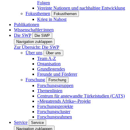
Folgen
Vereinte Nationen und nachhaltige Entwicklung
Fokusthemen
Fokusthemen
Krieg in Nahost
Publikationen
Wissenschaftler:innen
Die SWP
Die SWP
Navigation zuklappen
Zur Übersicht: Die SWP
Über uns
Über uns
Team A-Z
Organisation
Grundlegendes
Freunde und Förderer
Forschung
Forschung
Forschungsgruppen
Themenlinien
Centrum für angewandte Türkeistudien (CATS)
»Megatrends Afrika«-Projekt
Forschungsprojekte
Forschungscluster
Forschungsrahmen
Service
Service
Navigation zuklappen