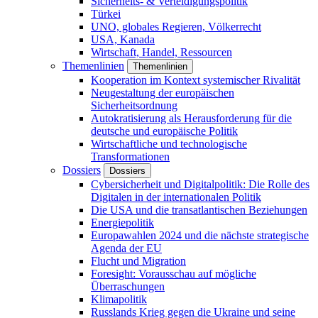
Sicherheits- & Verteidigungspolitik
Türkei
UNO, globales Regieren, Völkerrecht
USA, Kanada
Wirtschaft, Handel, Ressourcen
Themenlinien
Themenlinien
Kooperation im Kontext systemischer Rivalität
Neugestaltung der europäischen
Sicherheitsordnung
Autokratisierung als Herausforderung für die
deutsche und europäische Politik
Wirtschaftliche und technologische
Transformationen
Dossiers
Dossiers
Cybersicherheit und Digitalpolitik: Die Rolle des
Digitalen in der internationalen Politik
Die USA und die transatlantischen Beziehungen
Energiepolitik
Europawahlen 2024 und die nächste strategische
Agenda der EU
Flucht und Migration
Foresight: Vorausschau auf mögliche
Überraschungen
Klimapolitik
Russlands Krieg gegen die Ukraine und seine