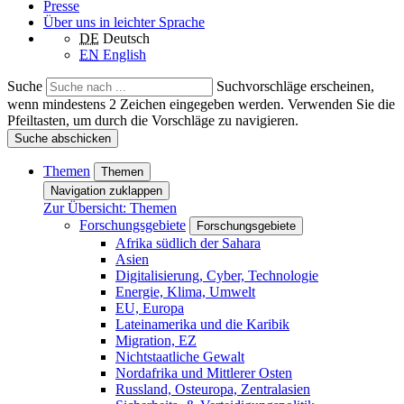
Presse
Über uns in leichter Sprache
DE
Deutsch
EN
English
Suche
Suchvorschläge erscheinen,
wenn mindestens 2 Zeichen eingegeben werden. Verwenden Sie die
Pfeiltasten, um durch die Vorschläge zu navigieren.
Suche abschicken
Themen
Themen
Navigation zuklappen
Zur Übersicht: Themen
Forschungsgebiete
Forschungsgebiete
Afrika südlich der Sahara
Asien
Digitalisierung, Cyber, Technologie
Energie, Klima, Umwelt
EU, Europa
Lateinamerika und die Karibik
Migration, EZ
Nichtstaatliche Gewalt
Nordafrika und Mittlerer Osten
Russland, Osteuropa, Zentralasien