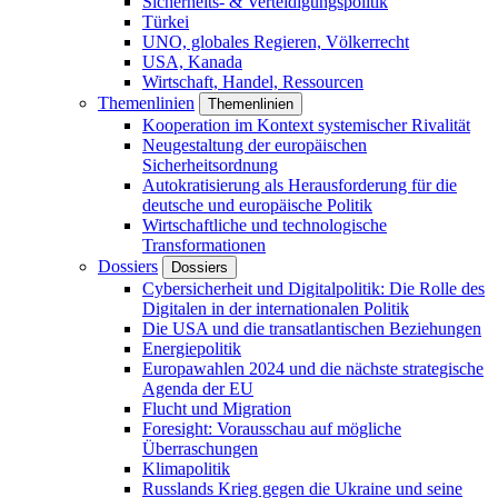
Sicherheits- & Verteidigungspolitik
Türkei
UNO, globales Regieren, Völkerrecht
USA, Kanada
Wirtschaft, Handel, Ressourcen
Themenlinien
Themenlinien
Kooperation im Kontext systemischer Rivalität
Neugestaltung der europäischen
Sicherheitsordnung
Autokratisierung als Herausforderung für die
deutsche und europäische Politik
Wirtschaftliche und technologische
Transformationen
Dossiers
Dossiers
Cybersicherheit und Digitalpolitik: Die Rolle des
Digitalen in der internationalen Politik
Die USA und die transatlantischen Beziehungen
Energiepolitik
Europawahlen 2024 und die nächste strategische
Agenda der EU
Flucht und Migration
Foresight: Vorausschau auf mögliche
Überraschungen
Klimapolitik
Russlands Krieg gegen die Ukraine und seine