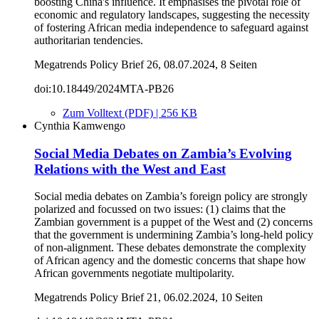
boosting China's influence. It emphasises the pivotal role of
economic and regulatory landscapes, suggesting the necessity
of fostering African media independence to safeguard against
authoritarian tendencies.
Megatrends Policy Brief 26, 08.07.2024, 8 Seiten
doi:10.18449/2024MTA-PB26
Zum Volltext (PDF) | 256 KB
Cynthia Kamwengo
Social Media Debates on Zambia’s Evolving
Relations with the West and East
Social media debates on Zambia’s foreign policy are strongly
polarized and focussed on two issues: (1) claims that the
Zambian government is a puppet of the West and (2) concerns
that the government is undermining Zambia’s long-held policy
of non-alignment. These debates demonstrate the complexity
of African agency and the domestic concerns that shape how
African governments negotiate multipolarity.
Megatrends Policy Brief 21, 06.02.2024, 10 Seiten