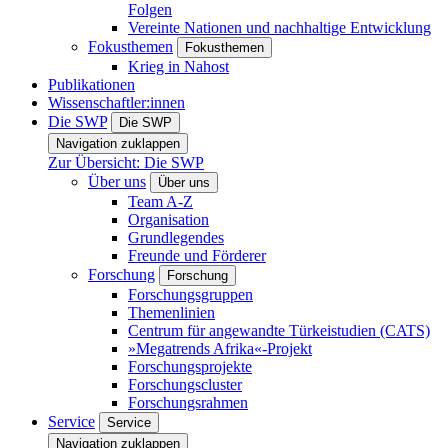
Folgen
Vereinte Nationen und nachhaltige Entwicklung
Fokusthemen
Fokusthemen
Krieg in Nahost
Publikationen
Wissenschaftler:innen
Die SWP
Die SWP
Navigation zuklappen
Zur Übersicht: Die SWP
Über uns
Über uns
Team A-Z
Organisation
Grundlegendes
Freunde und Förderer
Forschung
Forschung
Forschungsgruppen
Themenlinien
Centrum für angewandte Türkeistudien (CATS)
»Megatrends Afrika«-Projekt
Forschungsprojekte
Forschungscluster
Forschungsrahmen
Service
Service
Navigation zuklappen