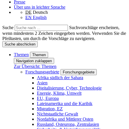
Presse
Über uns in leichter Sprache
DE
Deutsch
EN
English
Suche
Suchvorschläge erscheinen,
wenn mindestens 2 Zeichen eingegeben werden. Verwenden Sie die
Pfeiltasten, um durch die Vorschläge zu navigieren.
Suche abschicken
Themen
Themen
Navigation zuklappen
Zur Übersicht: Themen
Forschungsgebiete
Forschungsgebiete
Afrika südlich der Sahara
Asien
Digitalisierung, Cyber, Technologie
Energie, Klima, Umwelt
EU, Europa
Lateinamerika und die Karibik
Migration, EZ
Nichtstaatliche Gewalt
Nordafrika und Mittlerer Osten
Russland, Osteuropa, Zentralasien