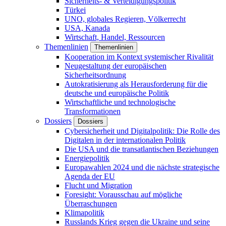
Sicherheits- & Verteidigungspolitik
Türkei
UNO, globales Regieren, Völkerrecht
USA, Kanada
Wirtschaft, Handel, Ressourcen
Themenlinien
Themenlinien
Kooperation im Kontext systemischer Rivalität
Neugestaltung der europäischen
Sicherheitsordnung
Autokratisierung als Herausforderung für die
deutsche und europäische Politik
Wirtschaftliche und technologische
Transformationen
Dossiers
Dossiers
Cybersicherheit und Digitalpolitik: Die Rolle des
Digitalen in der internationalen Politik
Die USA und die transatlantischen Beziehungen
Energiepolitik
Europawahlen 2024 und die nächste strategische
Agenda der EU
Flucht und Migration
Foresight: Vorausschau auf mögliche
Überraschungen
Klimapolitik
Russlands Krieg gegen die Ukraine und seine