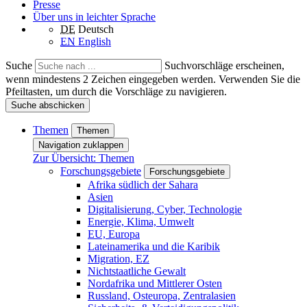
Presse
Über uns in leichter Sprache
DE
Deutsch
EN
English
Suche
Suchvorschläge erscheinen,
wenn mindestens 2 Zeichen eingegeben werden. Verwenden Sie die
Pfeiltasten, um durch die Vorschläge zu navigieren.
Suche abschicken
Themen
Themen
Navigation zuklappen
Zur Übersicht: Themen
Forschungsgebiete
Forschungsgebiete
Afrika südlich der Sahara
Asien
Digitalisierung, Cyber, Technologie
Energie, Klima, Umwelt
EU, Europa
Lateinamerika und die Karibik
Migration, EZ
Nichtstaatliche Gewalt
Nordafrika und Mittlerer Osten
Russland, Osteuropa, Zentralasien