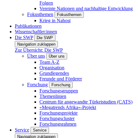
Folgen
Vereinte Nationen und nachhaltige Entwicklung
Fokusthemen
Fokusthemen
Krieg in Nahost
Publikationen
Wissenschaftler:innen
Die SWP
Die SWP
Navigation zuklappen
Zur Übersicht: Die SWP
Über uns
Über uns
Team A-Z
Organisation
Grundlegendes
Freunde und Förderer
Forschung
Forschung
Forschungsgruppen
Themenlinien
Centrum für angewandte Türkeistudien (CATS)
»Megatrends Afrika«-Projekt
Forschungsprojekte
Forschungscluster
Forschungsrahmen
Service
Service
Navigation zuklappen