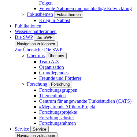
Folgen
Vereinte Nationen und nachhaltige Entwicklung
Fokusthemen
Fokusthemen
Krieg in Nahost
Publikationen
Wissenschaftler:innen
Die SWP
Die SWP
Navigation zuklappen
Zur Übersicht: Die SWP
Über uns
Über uns
Team A-Z
Organisation
Grundlegendes
Freunde und Förderer
Forschung
Forschung
Forschungsgruppen
Themenlinien
Centrum für angewandte Türkeistudien (CATS)
»Megatrends Afrika«-Projekt
Forschungsprojekte
Forschungscluster
Forschungsrahmen
Service
Service
Navigation zuklappen