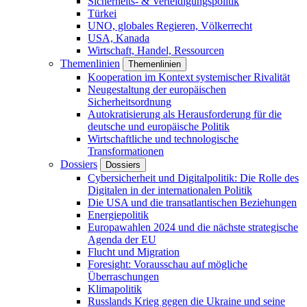
Sicherheits- & Verteidigungspolitik
Türkei
UNO, globales Regieren, Völkerrecht
USA, Kanada
Wirtschaft, Handel, Ressourcen
Themenlinien
Themenlinien
Kooperation im Kontext systemischer Rivalität
Neugestaltung der europäischen
Sicherheitsordnung
Autokratisierung als Herausforderung für die
deutsche und europäische Politik
Wirtschaftliche und technologische
Transformationen
Dossiers
Dossiers
Cybersicherheit und Digitalpolitik: Die Rolle des
Digitalen in der internationalen Politik
Die USA und die transatlantischen Beziehungen
Energiepolitik
Europawahlen 2024 und die nächste strategische
Agenda der EU
Flucht und Migration
Foresight: Vorausschau auf mögliche
Überraschungen
Klimapolitik
Russlands Krieg gegen die Ukraine und seine