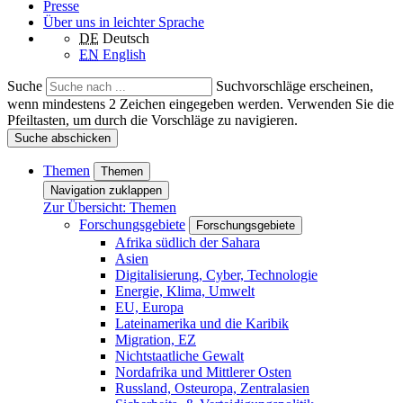
Presse
Über uns in leichter Sprache
DE
Deutsch
EN
English
Suche
Suchvorschläge erscheinen,
wenn mindestens 2 Zeichen eingegeben werden. Verwenden Sie die
Pfeiltasten, um durch die Vorschläge zu navigieren.
Suche abschicken
Themen
Themen
Navigation zuklappen
Zur Übersicht: Themen
Forschungsgebiete
Forschungsgebiete
Afrika südlich der Sahara
Asien
Digitalisierung, Cyber, Technologie
Energie, Klima, Umwelt
EU, Europa
Lateinamerika und die Karibik
Migration, EZ
Nichtstaatliche Gewalt
Nordafrika und Mittlerer Osten
Russland, Osteuropa, Zentralasien