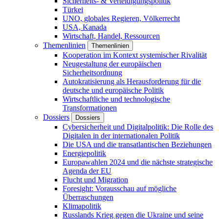
Sicherheits- & Verteidigungspolitik
Türkei
UNO, globales Regieren, Völkerrecht
USA, Kanada
Wirtschaft, Handel, Ressourcen
Themenlinien
Themenlinien
Kooperation im Kontext systemischer Rivalität
Neugestaltung der europäischen
Sicherheitsordnung
Autokratisierung als Herausforderung für die
deutsche und europäische Politik
Wirtschaftliche und technologische
Transformationen
Dossiers
Dossiers
Cybersicherheit und Digitalpolitik: Die Rolle des
Digitalen in der internationalen Politik
Die USA und die transatlantischen Beziehungen
Energiepolitik
Europawahlen 2024 und die nächste strategische
Agenda der EU
Flucht und Migration
Foresight: Vorausschau auf mögliche
Überraschungen
Klimapolitik
Russlands Krieg gegen die Ukraine und seine