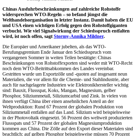
Chinas Ausfuhrbeschränkungen auf zahlreiche Rohstoffe
widersprechen WTO-Regeln – so befand jüngst die
Welthandelsorganisation in letzter Instanz. Damit haben die EU
und USA einen wichtigen Erfolg gegen den Rohstoffgiganten
verbucht. Wie viel Signalwirkung der Schiedsspruch entfalten
wird, ist noch offen, sagt
Stormy-Annika Mildner
.
Die Europäer und Amerikaner jubelten, als das WTO-
Berufungsgremium Ende Januar den Schiedsspruch vom
vergangenen Sommer in weiten Teilen bestätigte: Chinas
Beschränkungen von Rohstoffexporten sind weder mit WTO-Recht
noch dem WTO-Beitrittsabkommen des Landes vereinbar.
Gestritten wurde um Exportzölle und -quoten auf insgesamt neun
Materialien, die vor allem für die Chemie- und Stahlindustrie, aber
auch für nachgelagerte Industrien wie Elektronikhersteller wichtig
sind: Bauxit, Flussspat, Koks, Mangan, Magnesium, gelber
Phosphor, Siliziummetall, Siliziumcarbid und Zink. In vielen von
ihnen verfügt China über einen ansehnlichen Anteil an der
Weltproduktion: Rund 67 Prozent der globalen Produktion von
Siliziummetall entfallen auf das Land. Silizium wird beispielsweise
in der Photovoltaik eingesetzt. 56 Prozent des weltweit produzierten
Flussspats und 57 Prozent der globalen Magnesiumproduktion
kommen aus China. Die Zölle auf den Export dieser Materialen sind
beachtlich: auf gelben Phosphor beispielsweise müssen 70 Prozent