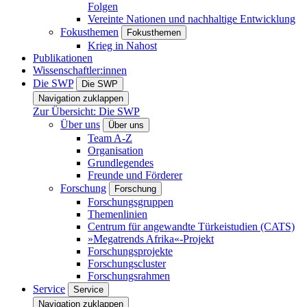
Folgen
Vereinte Nationen und nachhaltige Entwicklung
Fokusthemen
Fokusthemen
Krieg in Nahost
Publikationen
Wissenschaftler:innen
Die SWP
Die SWP
Navigation zuklappen
Zur Übersicht: Die SWP
Über uns
Über uns
Team A-Z
Organisation
Grundlegendes
Freunde und Förderer
Forschung
Forschung
Forschungsgruppen
Themenlinien
Centrum für angewandte Türkeistudien (CATS)
»Megatrends Afrika«-Projekt
Forschungsprojekte
Forschungscluster
Forschungsrahmen
Service
Service
Navigation zuklappen