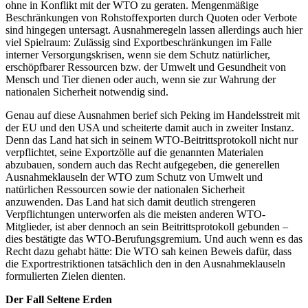
ohne in Konflikt mit der WTO zu geraten. Mengenmäßige
Beschränkungen von Rohstoffexporten durch Quoten oder Verbote
sind hingegen untersagt. Ausnahmeregeln lassen allerdings auch hier
viel Spielraum: Zulässig sind Exportbeschränkungen im Falle
interner Versorgungskrisen, wenn sie dem Schutz natürlicher,
erschöpfbarer Ressourcen bzw. der Umwelt und Gesundheit von
Mensch und Tier dienen oder auch, wenn sie zur Wahrung der
nationalen Sicherheit notwendig sind.
Genau auf diese Ausnahmen berief sich Peking im Handelsstreit mit
der EU und den USA und scheiterte damit auch in zweiter Instanz.
Denn das Land hat sich in seinem WTO-Beitrittsprotokoll nicht nur
verpflichtet, seine Exportzölle auf die genannten Materialen
abzubauen, sondern auch das Recht aufgegeben, die generellen
Ausnahmeklauseln der WTO zum Schutz von Umwelt und
natürlichen Ressourcen sowie der nationalen Sicherheit
anzuwenden. Das Land hat sich damit deutlich strengeren
Verpflichtungen unterworfen als die meisten anderen WTO-
Mitglieder, ist aber dennoch an sein Beitrittsprotokoll gebunden –
dies bestätigte das WTO-Berufungsgremium. Und auch wenn es das
Recht dazu gehabt hätte: Die WTO sah keinen Beweis dafür, dass
die Exportrestriktionen tatsächlich den in den Ausnahmeklauseln
formulierten Zielen dienten.
Der Fall Seltene Erden