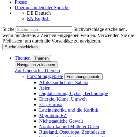
Presse
Über uns in leichter Sprache
DE
Deutsch
EN
English
Suche
Suchvorschläge erscheinen,
wenn mindestens 2 Zeichen eingegeben werden. Verwenden Sie die
Pfeiltasten, um durch die Vorschläge zu navigieren.
Suche abschicken
Themen
Themen
Navigation zuklappen
Zur Übersicht: Themen
Forschungsgebiete
Forschungsgebiete
Afrika südlich der Sahara
Asien
Digitalisierung, Cyber, Technologie
Energie, Klima, Umwelt
EU, Europa
Lateinamerika und die Karibik
Migration, EZ
Nichtstaatliche Gewalt
Nordafrika und Mittlerer Osten
Russland, Osteuropa, Zentralasien