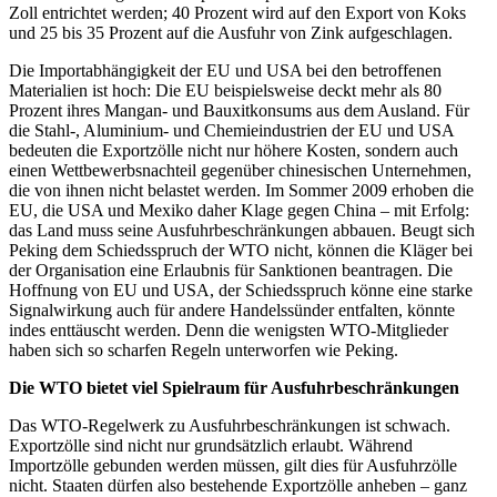
Zoll entrichtet werden; 40 Prozent wird auf den Export von Koks
und 25 bis 35 Prozent auf die Ausfuhr von Zink aufgeschlagen.
Die Importabhängigkeit der EU und USA bei den betroffenen
Materialien ist hoch: Die EU beispielsweise deckt mehr als 80
Prozent ihres Mangan- und Bauxitkonsums aus dem Ausland. Für
die Stahl-, Aluminium- und Chemieindustrien der EU und USA
bedeuten die Exportzölle nicht nur höhere Kosten, sondern auch
einen Wettbewerbsnachteil gegenüber chinesischen Unternehmen,
die von ihnen nicht belastet werden. Im Sommer 2009 erhoben die
EU, die USA und Mexiko daher Klage gegen China – mit Erfolg:
das Land muss seine Ausfuhrbeschränkungen abbauen. Beugt sich
Peking dem Schiedsspruch der WTO nicht, können die Kläger bei
der Organisation eine Erlaubnis für Sanktionen beantragen. Die
Hoffnung von EU und USA, der Schiedsspruch könne eine starke
Signalwirkung auch für andere Handelssünder entfalten, könnte
indes enttäuscht werden. Denn die wenigsten WTO-Mitglieder
haben sich so scharfen Regeln unterworfen wie Peking.
Die WTO bietet viel Spielraum für Ausfuhrbeschränkungen
Das WTO-Regelwerk zu Ausfuhrbeschränkungen ist schwach.
Exportzölle sind nicht nur grundsätzlich erlaubt. Während
Importzölle gebunden werden müssen, gilt dies für Ausfuhrzölle
nicht. Staaten dürfen also bestehende Exportzölle anheben – ganz