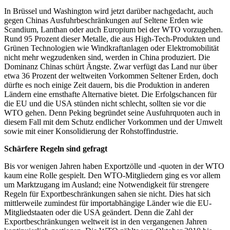
In Brüssel und Washington wird jetzt darüber nachgedacht, auch
gegen Chinas Ausfuhrbeschränkungen auf Seltene Erden wie
Scandium, Lanthan oder auch Europium bei der WTO vorzugehen.
Rund 95 Prozent dieser Metalle, die aus High-Tech-Produkten und
Grünen Technologien wie Windkraftanlagen oder Elektromobilität
nicht mehr wegzudenken sind, werden in China produziert. Die
Dominanz Chinas schürt Ängste. Zwar verfügt das Land nur über
etwa 36 Prozent der weltweiten Vorkommen Seltener Erden, doch
dürfte es noch einige Zeit dauern, bis die Produktion in anderen
Ländern eine ernsthafte Alternative bietet. Die Erfolgschancen für
die EU und die USA stünden nicht schlecht, sollten sie vor die
WTO gehen. Denn Peking begründet seine Ausfuhrquoten auch in
diesem Fall mit dem Schutz endlicher Vorkommen und der Umwelt
sowie mit einer Konsolidierung der Rohstoffindustrie.
Schärfere Regeln sind gefragt
Bis vor wenigen Jahren haben Exportzölle und -quoten in der WTO
kaum eine Rolle gespielt. Den WTO-Mitgliedern ging es vor allem
um Marktzugang im Ausland; eine Notwendigkeit für strengere
Regeln für Exportbeschränkungen sahen sie nicht. Dies hat sich
mittlerweile zumindest für importabhängige Länder wie die EU-
Mitgliedstaaten oder die USA geändert. Denn die Zahl der
Exportbeschränkungen weltweit ist in den vergangenen Jahren