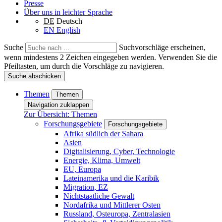
Presse
Über uns in leichter Sprache
DE
Deutsch
EN
English
Suche
Suchvorschläge erscheinen,
wenn mindestens 2 Zeichen eingegeben werden. Verwenden Sie die
Pfeiltasten, um durch die Vorschläge zu navigieren.
Suche abschicken
Themen
Themen
Navigation zuklappen
Zur Übersicht: Themen
Forschungsgebiete
Forschungsgebiete
Afrika südlich der Sahara
Asien
Digitalisierung, Cyber, Technologie
Energie, Klima, Umwelt
EU, Europa
Lateinamerika und die Karibik
Migration, EZ
Nichtstaatliche Gewalt
Nordafrika und Mittlerer Osten
Russland, Osteuropa, Zentralasien