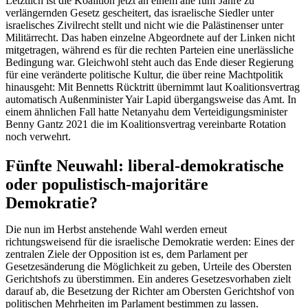
Letztlich ist die Koalition jetzt an einem alle fünf Jahre zu
verlängernden Gesetz gescheitert, das israelische Siedler unter
israelisches Zivilrecht stellt und nicht wie die Palästinenser unter
Militärrecht. Das haben einzelne Abgeordnete auf der Linken nicht
mitgetragen, während es für die rechten Parteien eine unerlässliche
Bedingung war. Gleichwohl steht auch das Ende dieser Regierung
für eine veränderte politische Kultur, die über reine Machtpolitik
hinausgeht: Mit Bennetts Rücktritt übernimmt laut Koalitionsvertrag
automatisch Außenminister Yair Lapid übergangsweise das Amt. In
einem ähnlichen Fall hatte Netanyahu dem Verteidigungsminister
Benny Gantz 2021 die im Koalitionsvertrag vereinbarte Rotation
noch verwehrt.
Fünfte Neuwahl: liberal-demokratische
oder populistisch-majoritäre
Demokratie?
Die nun im Herbst anstehende Wahl werden erneut
richtungsweisend für die israelische Demokratie werden: Eines der
zentralen Ziele der Opposition ist es, dem Parlament per
Gesetzesänderung die Möglichkeit zu geben, Urteile des Obersten
Gerichtshofs zu überstimmen. Ein anderes Gesetzesvorhaben zielt
darauf ab, die Besetzung der Richter am Obersten Gerichtshof von
politischen Mehrheiten im Parlament bestimmen zu lassen.