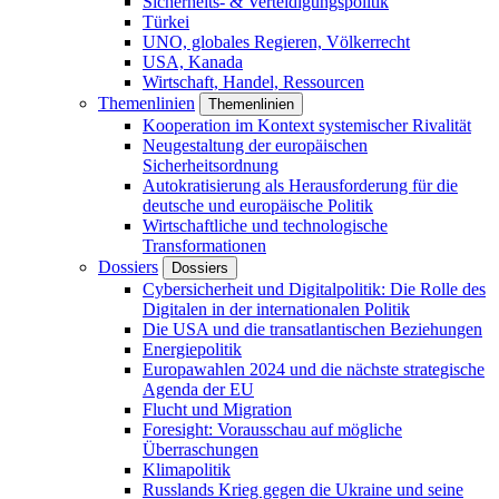
Sicherheits- & Verteidigungspolitik
Türkei
UNO, globales Regieren, Völkerrecht
USA, Kanada
Wirtschaft, Handel, Ressourcen
Themenlinien
Themenlinien
Kooperation im Kontext systemischer Rivalität
Neugestaltung der europäischen
Sicherheitsordnung
Autokratisierung als Herausforderung für die
deutsche und europäische Politik
Wirtschaftliche und technologische
Transformationen
Dossiers
Dossiers
Cybersicherheit und Digitalpolitik: Die Rolle des
Digitalen in der internationalen Politik
Die USA und die transatlantischen Beziehungen
Energiepolitik
Europawahlen 2024 und die nächste strategische
Agenda der EU
Flucht und Migration
Foresight: Vorausschau auf mögliche
Überraschungen
Klimapolitik
Russlands Krieg gegen die Ukraine und seine