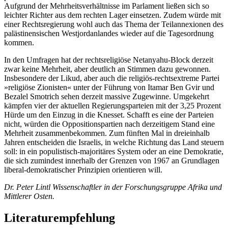
Aufgrund der Mehrheitsverhältnisse im Parlament ließen sich so
leichter Richter aus dem rechten Lager einsetzen. Zudem würde mit
einer Rechtsregierung wohl auch das Thema der Teilannexionen des
palästinensischen Westjordanlandes wieder auf die Tagesordnung
kommen.
In den Umfragen hat der rechtsreligiöse Netanyahu-Block derzeit
zwar keine Mehrheit, aber deutlich an Stimmen dazu gewonnen.
Insbesondere der Likud, aber auch die religiös-rechtsextreme Partei
»religiöse Zionisten« unter der Führung von Itamar Ben Gvir und
Bezalel Smotrich sehen derzeit massive Zugewinne. Umgekehrt
kämpfen vier der aktuellen Regierungsparteien mit der 3,25 Prozent
Hürde um den Einzug in die Knesset. Schafft es eine der Parteien
nicht, würden die Oppositionspartien nach derzeitigem Stand eine
Mehrheit zusammenbekommen. Zum fünften Mal in dreieinhalb
Jahren entscheiden die Israelis, in welche Richtung das Land steuern
soll: in ein populistisch-majoritäres System oder an eine Demokratie,
die sich zumindest innerhalb der Grenzen von 1967 an Grundlagen
liberal-demokratischer Prinzipien orientieren will.
Dr. Peter Lintl Wissenschaftler in der Forschungsgruppe Afrika und
Mittlerer Osten.
Literaturempfehlung