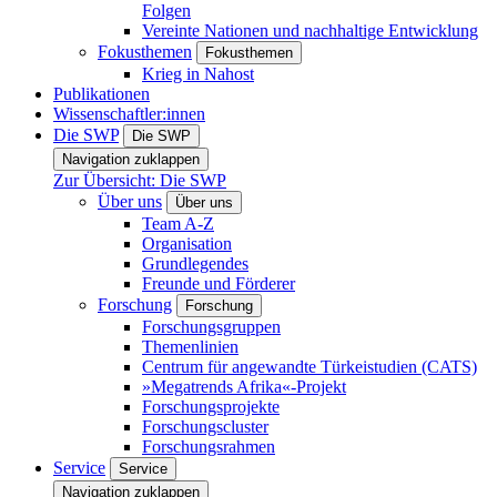
Folgen
Vereinte Nationen und nachhaltige Entwicklung
Fokusthemen
Fokusthemen
Krieg in Nahost
Publikationen
Wissenschaftler:innen
Die SWP
Die SWP
Navigation zuklappen
Zur Übersicht: Die SWP
Über uns
Über uns
Team A-Z
Organisation
Grundlegendes
Freunde und Förderer
Forschung
Forschung
Forschungsgruppen
Themenlinien
Centrum für angewandte Türkeistudien (CATS)
»Megatrends Afrika«-Projekt
Forschungsprojekte
Forschungscluster
Forschungsrahmen
Service
Service
Navigation zuklappen