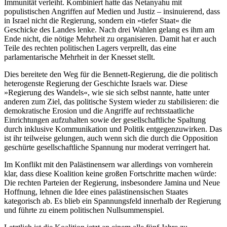
Immunität verleiht. Kombiniert hatte das Netanyahu mit
populistischen Angriffen auf Medien und Justiz – insinuierend, dass
in Israel nicht die Regierung, sondern ein »tiefer Staat« die
Geschicke des Landes lenke. Nach drei Wahlen gelang es ihm am
Ende nicht, die nötige Mehrheit zu organisieren. Damit hat er auch
Teile des rechten politischen Lagers verprellt, das eine
parlamentarische Mehrheit in der Knesset stellt.
Dies bereitete den Weg für die Bennett-Regierung, die die politisch
heterogenste Regierung der Geschichte Israels war. Diese
»Regierung des Wandels«, wie sie sich selbst nannte, hatte unter
anderen zum Ziel, das politische System wieder zu stabilisieren: die
demokratische Erosion und die Angriffe auf rechtsstaatliche
Einrichtungen aufzuhalten sowie der gesellschaftliche Spaltung
durch inklusive Kommunikation und Politik entgegenzuwirken. Das
ist ihr teilweise gelungen, auch wenn sich die durch die Opposition
geschürte gesellschaftliche Spannung nur moderat verringert hat.
Im Konflikt mit den Palästinensern war allerdings von vornherein
klar, dass diese Koalition keine großen Fortschritte machen würde:
Die rechten Parteien der Regierung, insbesondere Jamina und Neue
Hoffnung, lehnen die Idee eines palästinensischen Staates
kategorisch ab. Es blieb ein Spannungsfeld innerhalb der Regierung
und führte zu einem politischen Nullsummenspiel.