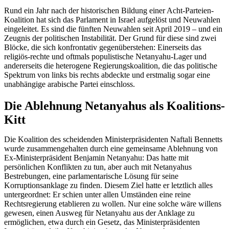
Rund ein Jahr nach der historischen Bildung einer Acht-Parteien-
Koalition hat sich das Parlament in Israel aufgelöst und Neuwahlen
eingeleitet. Es sind die fünften Neuwahlen seit April 2019 – und ein
Zeugnis der politischen Instabilität. Der Grund für diese sind zwei
Blöcke, die sich konfrontativ gegenüberstehen: Einerseits das
religiös-rechte und oftmals populistische Netanyahu-Lager und
andererseits die heterogene Regierungskoalition, die das politische
Spektrum von links bis rechts abdeckte und erstmalig sogar eine
unabhängige arabische Partei einschloss.
Die Ablehnung Netanyahus als Koalitions-
Kitt
Die Koalition des scheidenden Ministerpräsidenten Naftali Bennetts
wurde zusammengehalten durch eine gemeinsame Ablehnung von
Ex-Ministerpräsident Benjamin Netanyahu: Das hatte mit
persönlichen Konflikten zu tun, aber auch mit Netanyahus
Bestrebungen, eine parlamentarische Lösung für seine
Korruptionsanklage zu finden. Diesem Ziel hatte er letztlich alles
untergeordnet: Er schien unter allen Umständen eine reine
Rechtsregierung etablieren zu wollen. Nur eine solche wäre willens
gewesen, einen Ausweg für Netanyahu aus der Anklage zu
ermöglichen, etwa durch ein Gesetz, das Ministerpräsidenten