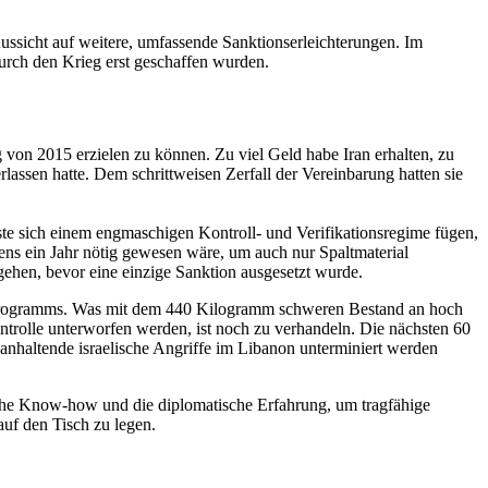
Aussicht auf weitere, umfassende Sanktionserleichterungen. Im
urch den Krieg erst geschaffen wurden.
g von 2015 erzielen zu können. Zu viel Geld habe Iran erhalten, zu
lassen hatte. Dem schrittweisen Zerfall der Vereinbarung hatten sie
ste sich einem engmaschigen Kontroll- und Verifikationsregime fügen,
ens ein Jahr nötig gewesen wäre, um auch nur Spaltmaterial
ehen, bevor eine einzige Sanktion ausgesetzt wurde.
mprogramms. Was mit dem 440 Kilogramm schweren Bestand an hoch
trolle unterworfen werden, ist noch zu verhandeln. Die nächsten 60
h anhaltende israelische Angriffe im Libanon unterminiert werden
ische Know-how und die diplomatische Erfahrung, um tragfähige
auf den Tisch zu legen.