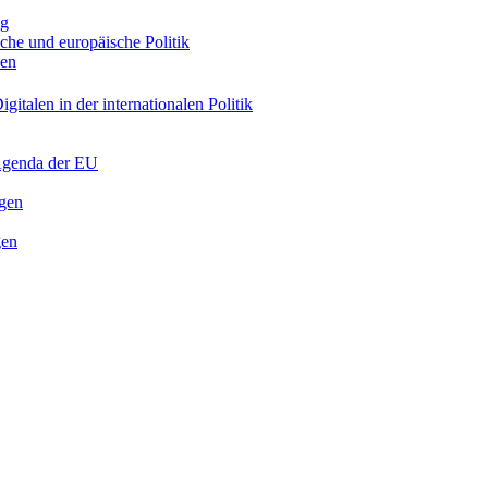
ng
sche und europäische Politik
nen
gitalen in der internationalen Politik
 Agenda der EU
ngen
gen