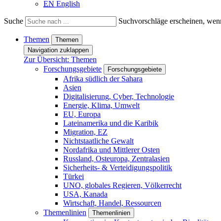
EN
English
Suche
Suchvorschläge erscheinen, wenn
Themen
Themen
Navigation zuklappen
Zur Übersicht: Themen
Forschungsgebiete
Forschungsgebiete
Afrika südlich der Sahara
Asien
Digitalisierung, Cyber, Technologie
Energie, Klima, Umwelt
EU, Europa
Lateinamerika und die Karibik
Migration, EZ
Nichtstaatliche Gewalt
Nordafrika und Mittlerer Osten
Russland, Osteuropa, Zentralasien
Sicherheits- & Verteidigungspolitik
Türkei
UNO, globales Regieren, Völkerrecht
USA, Kanada
Wirtschaft, Handel, Ressourcen
Themenlinien
Themenlinien