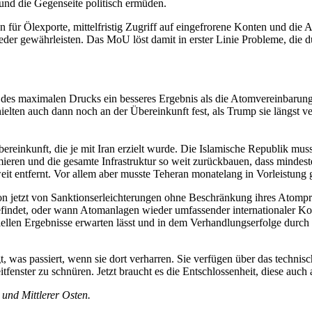
und die Gegenseite politisch ermüden.
für Ölexporte, mittelfristig Zugriff auf eingefrorene Konten und die 
der gewährleisten. Das MoU löst damit in erster Linie Probleme, die d
tik des maximalen Drucks ein besseres Ergebnis als die Atomvereinbarun
lten auch dann noch an der Übereinkunft fest, als Trump sie längst ver
ereinkunft, die je mit Iran erzielt wurde. Die Islamische Republik mus
ieren und die gesamte Infrastruktur so weit zurückbauen, dass mindest
 entfernt. Vor allem aber musste Teheran monatelang in Vorleistung g
on jetzt von Sanktionserleichterungen ohne Beschränkung ihres Ato
findet, oder wann Atomanlagen wieder umfassender internationaler Kon
nziellen Ergebnisse erwarten lässt und in dem Verhandlungserfolge durc
t, was passiert, wenn sie dort verharren. Sie verfügen über das techn
tfenster zu schnüren. Jetzt braucht es die Entschlossenheit, diese auch 
und Mittlerer Osten.