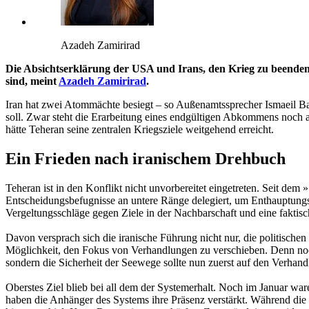
Azadeh Zamirirad
Die Absichtserklärung der USA und Irans, den Krieg zu beenden, 
sind, meint
Azadeh Zamirirad
.
Iran hat zwei Atommächte besiegt – so Außenamtssprecher Ismaeil B
soll. Zwar steht die Erarbeitung eines endgültigen Abkommens noch 
hätte Teheran seine zentralen Kriegsziele weitgehend erreicht.
Ein Frieden nach iranischem Drehbuch
Teheran ist in den Konflikt nicht unvorbereitet eingetreten. Seit d
Entscheidungsbefugnisse an untere Ränge delegiert, um Enthauptungssch
Vergeltungsschläge gegen Ziele in der Nachbarschaft und eine fakti
Davon versprach sich die iranische Führung nicht nur, die politische
Möglichkeit, den Fokus von Verhandlungen zu verschieben. Denn noch
sondern die Sicherheit der Seewege sollte nun zuerst auf den Verhand
Oberstes Ziel blieb bei all dem der Systemerhalt. Noch im Januar w
haben die Anhänger des Systems ihre Präsenz verstärkt. Während die