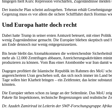
hingegen hielt Kurs: Repression verschärfen, Zugeständnisse meiden 
Der iranische Plan scheint aufzugehen. Teheran erhält Genehmigungen 
Gegenzug muss es vor allem die sichere Schifffahrt durch Hormus wie
Und Europa hatte doch recht
Dabei hatte Trump in seiner ersten Amtszeit beteuert, mit einer Poli
wenig Zugeständnisse gemacht. Die Europäer blieben skeptisch und hie
am Ende dennoch nur wenig entgegenzusetzen.
Bis heute bleibt das Atomabkommen die weitreichendste Sicherheitsüb
mehr als 12.000 Zentrifugen abbauen, Anreicherungsaktivitäten minim
produzieren zu können. Vom Bau einer Atombombe war Iran damit weit
Dagegen profitiert die Islamische Republik im Rahmen des MoU sch
angereichertem Uran geschehen soll, das sich noch immer im Land be
Tage sollen hier Klarheit bringen – ein Zeitfenster, das keine substa
könnten.
Die Europäer stehen schon zu lange an der Seitenlinie. Das MoU zeig
Pakete für Inspektionen, technische Begrenzungen und realistische Zei
Dr. Azadeh Zamirirad ist Leiterin der SWP-Forschungsgruppe Afrika 