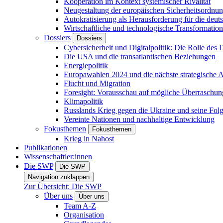
Kooperation im Kontext systemischer Rivalität
Neugestaltung der europäischen Sicherheitsordnu
Autokratisierung als Herausforderung für die deut
Wirtschaftliche und technologische Transformatio
Dossiers
Dossiers
Cybersicherheit und Digitalpolitik: Die Rolle des Di
Die USA und die transatlantischen Beziehungen
Energiepolitik
Europawahlen 2024 und die nächste strategische
Flucht und Migration
Foresight: Vorausschau auf mögliche Überraschu
Klimapolitik
Russlands Krieg gegen die Ukraine und seine Fol
Vereinte Nationen und nachhaltige Entwicklung
Fokusthemen
Fokusthemen
Krieg in Nahost
Publikationen
Wissenschaftler:innen
Die SWP
Die SWP
Navigation zuklappen
Zur Übersicht: Die SWP
Über uns
Über uns
Team A-Z
Organisation