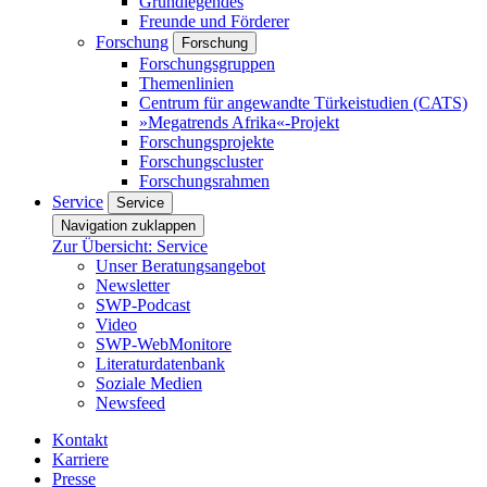
Grundlegendes
Freunde und Förderer
Forschung
Forschung
Forschungsgruppen
Themenlinien
Centrum für angewandte Türkeistudien (CATS)
»Megatrends Afrika«-Projekt
Forschungsprojekte
Forschungscluster
Forschungsrahmen
Service
Service
Navigation zuklappen
Zur Übersicht: Service
Unser Beratungsangebot
Newsletter
SWP-Podcast
Video
SWP-WebMonitore
Literaturdatenbank
Soziale Medien
Newsfeed
Kontakt
Karriere
Presse