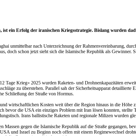
ist ein Erfolg der iranischen Kriegsstrategie. Bislang wurden dad
aghai unmittelbar nach Unterzeichnung der Rahmenvereinbarung, durch
aus, doch schon jetzt sieht sich die Islamische Republik als Gewinne
em »12 Tage Krieg« 2025 wurden Raketen- und Drohnenkapazitäten erwei
läge zu überstehen. Parallel sah der Sicherheitsapparat detaillierte E
sche Schließung der Straße von Hormus.
n und wirtschaftlichen Kosten weit über die Region hinaus in die Höhe z
 bevor die USA ein einziges Problem mit Iran lösen konnten, stellte 
lungstisch. Irans ballistische Raketen und regionale Milizen wurden gl
aren Massen gegen die Islamische Republik auf die Straße gegangen, be
 USA und Israel zu Beginn noch offen mit einem Regimewechsel drohte