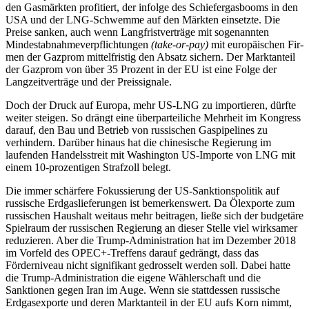
den Gasmärkten profitiert, der infolge des Schiefergasbooms in den
USA und der LNG-Schwemme auf den Märkten einsetzte. Die
Preise san­ken, auch wenn Langfristverträge mit sogenannten
Mindestabnahmeverpflichtungen
(take-or-pay)
mit europäischen Fir­
men der Gaz­prom mittelfristig den Absatz sichern. Der Marktanteil
der Gazprom von über 35 Pro­zent in der EU ist eine Folge der
Langzeitverträge und der Preissignale.
Doch der Druck auf Europa, mehr US-LNG zu importieren, dürfte
weiter
steigen.
So drängt eine überparteiliche Mehr
heit im Kongress
darauf, den Bau und Betrieb von russischen Gaspipelines zu
verhindern.
Da­rüber hinaus hat die chinesische Regie­rung im
laufenden Handelsstreit mit Washing­ton US-Importe von LNG mit
einem 10-pro­zentigen Straf­zoll belegt.
Die immer schärfere Fokussierung der US-Sank­tionspolitik auf
russische Erdgaslieferungen ist bemerkenswert. Da Ölexporte zum
russischen Haushalt weitaus mehr bei­tragen, ließe sich der budgetäre
Spielraum der russischen Regierung an dieser Stelle viel wirksamer
reduzieren. Aber die Trump-Administration hat im Dezember 2018
im
Vorfeld des OPEC+-Treffens darauf gedrängt
, dass das
Förderniveau nicht signifikant ge­
drosselt werden soll. Dabei hatte
die Trump
-Administration die eigene Wählerschaft und die
Sanktionen gegen Iran im Auge. Wenn sie stattdessen russische
Erdgasexpor­te und deren Marktanteil in der EU aufs Korn nimmt,