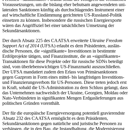
Voraussetzungen, um die bislang eher behutsam angewendeten uni­
lateralen Sanktionen künf­tig als durch
schlagendes Instrument einer
auf wirtschaft
­liche Eindämmung gerichteten US-Russ­land-Politik
einsetzen zu können. Insbeson­dere die russischen Energieexporte
wären das Angriffsziel bei einer tatsächlichen Umset­zung der
Sekundärsanktionen.
Der durch Absatz 225 des CAATSA er­weiterte
Ukraine Freedom
Support Act of 2014
(UFSA) erlaubt es dem Präsidenten, aus­län­
dische Personen, die »signifikante« Investi­tionen in bestimmte
Erdölprojekte tätigen, und Finanzinstitute, die an »signifikanten«
Transaktionen für diese Projekte oder für russische SDNs beteiligt
sind, vom über­lebenswichtigen US-Finanzmarkt auszuschließen.
Der UFSA mandatiert zudem den Erlass von Primärsanktionen
gegen Gaz­prom in Form eines mittel- bis langfristigen Investitions-
und Finanzierungsverbots für US-Perso­nen. Diese treten jedoch erst
in Kraft, sobald die US-Administration zu dem Schluss gelangt, dass
das Unternehmen nach­weislich der Ukraine, Georgien, Mol­dau oder
Nato-Verbündeten in signifikan­ten Mengen Erdgaslieferungen aus
politi­schen Gründen vor­enthält.
Der für die europäische Energieversorgung potentiell gravierendste
Absatz 232 des CAATSA ermöglicht es dem Präsidenten,
Sekundärsanktionen gegen natürliche und juristische Personen zu
ver­hängen, die in den Bau, die Instandhaltung, die Moder­nisierung