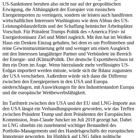
US-Sank­tionen beruhen also nicht nur auf der geopolitischen
Erwägung, die Ab­hängigkeit der Europäer von russischen
Energieimporten zu verringern, sondern sie leisten auch handfesten
wirtschaftlichen Interessen Washingtons wie dem Abbau des US-
Leistungsbilanzdefizits und der Schaf­fung heimischer Arbeitsplätze
Vor­schub. Für Präsident Trumps Politik des »America First« ist
Energiedominanz Ziel und Mittel zugleich. Mit ihm hat im Weißen
Haus ein Denken Einzug gehalten, bei dem es um Profitstreben und
reine Gewinnmaximierung geht und weniger um einen Ausgleich
mit den Interessen langjähriger Partner und Verbündete im Bereich
der Energie- und (Klima)Politik. Der deutsche Exportüberschuss ist
ihm ein Dorn im Auge. Wenn hierzulande mehr verflüssigtes US-
Erdgas importiert werden müsste, würde sich die Bilanz zugunsten
der USA ver­schieben. Außerdem würde sich dann die Differenz
zwischen den Energiepreisen in den USA und Europa
niederschlagen, mit Aus­wir­kun­gen für den Industriestandort Europa
und die europäische Wettbewerbsfähigkeit.
Im Tarifstreit zwischen den USA und der EU sind LNG-Importe aus
den USA längst ein Verhandlungsposten geworden, wie das Treffen
zwischen Präsident Trump und dem Präsidenten der Europäischen
Kommission, Jean-Claude Juncker im Juli 2018 gezeigt hat. Dabei
ist LNG ohnehin ein zunehmend wichtiger Bestandteil des
Portfolio-Manage­ments und des Handelsgeschäfts der euro­
päischen
Importeure geworden. Im Hin­blick
auf LNG fallen politische