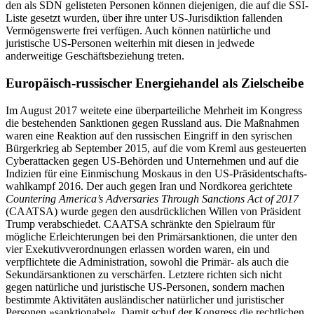
den als SDN gelis­teten Personen können diejenigen, die auf die SSI-
Liste gesetzt wurden, über ihre unter US-Jurisdiktion fallenden
Vermögenswerte frei verfügen. Auch können natürliche und
juristische US-Personen weiterhin mit diesen in jedwede
anderweitige Geschäftsbeziehung treten.
Europäisch-russischer Energiehandel als Zielscheibe
Im August 2017 weitete eine überparteiliche Mehr­heit im Kongress
die bestehenden Sank­tionen gegen Russland aus. Die Maß­nahmen
waren eine Reaktion auf den rus­sischen Eingriff in den syrischen
Bürger
krieg ab September 2015, auf die vom Kreml
aus gesteuerten
Cyberattacken gegen US-Behörden und Unter­nehmen und auf die
Indizien für eine Einmischung Moskaus in den US-Präsidentschafts­
wahlkampf 2016. Der auch gegen Iran und Nordkorea gerich­tete
Countering America’s Adversaries Through Sanctions Act of 2017
(CAATSA) wurde gegen den ausdrücklichen Willen von Präsident
Trump verabschiedet. CAATSA schränkte den Spielraum für
mögliche Erleichterungen bei den Primärsanktionen, die unter den
vier Exekutivverordnungen erlassen worden waren, ein und
verpflichtete die Administration, sowohl die Primär- als auch die
Sekundärsanktionen zu verschärfen. Letztere richten sich nicht
gegen natürliche und juristische US-Perso­nen, sondern machen
bestimmte Aktivitäten ausländischer natür­licher und juristischer
Personen »sanktionabel«. Damit schuf der Kongress die recht­lichen