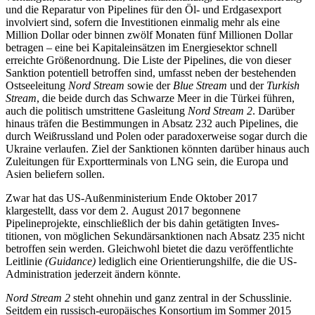
und die Reparatur von Pipelines für den Öl- und Erdgasexport
involviert
sind, sofern die Investitionen einmalig mehr
als eine
Million Dollar oder binnen zwölf Monaten fünf Millionen Dollar
betragen – eine bei Kapitaleinsätzen im Energiesektor schnell
erreichte Größenordnung. Die Liste
der Pipelines, die von dieser
Sanktion poten
­tiell betroffen sind, umfasst neben der be­stehenden
Ostseeleitung
Nord Stream
sowie der
Blue Stream
und der
Turkish
Stream
, die beide durch das Schwarze Meer in die Tür­kei führen,
auch die politisch umstrittene Gasleitung
Nord Stream 2
. Darüber
hinaus träfen die Bestimmungen in Absatz 232 auch Pipelines, die
durch Weißrussland und Polen oder paradoxerweise sogar durch die
Ukraine verlaufen. Ziel der Sanktionen könnten darüber hinaus auch
Zuleitungen für Exportterminals von LNG sein, die Europa und
Asien beliefern sollen.
Zwar hat das US-Außenministerium Ende
Oktober 2017
klargestellt, dass vor dem
2. August 2017 begonnene
Pipelineprojekte,
einschließlich der bis dahin getätigten In­ves­
titionen, von möglichen Sekundärsank­tionen nach Absatz 235 nicht
betroffen sein werden. Gleichwohl bietet die dazu ver­öf­fentlichte
Leitlinie
(Guidance)
lediglich eine Orientierungshilfe, die die US-
Administra­tion jederzeit ändern könnte.
Nord Stream 2
steht ohnehin und ganz zentral in der Schusslinie.
Seitdem ein rus­sisch-euro­päisches Konsortium im Sommer 2015