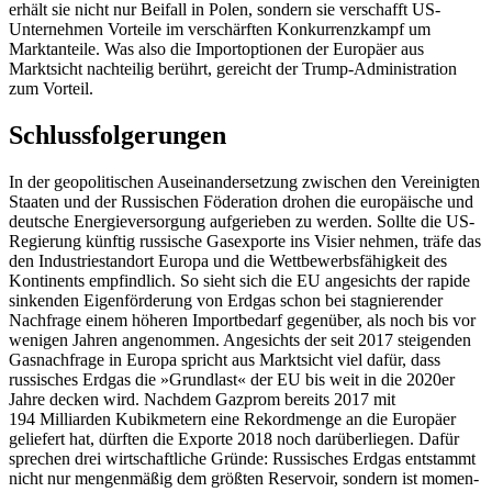
erhält sie nicht nur Beifall in Polen, sondern sie verschafft US-
Unter­nehmen Vorteile im verschärften Konkurrenzkampf um
Marktanteile. Was also die Importoptionen der Europäer aus
Markt
sicht nachteilig berührt, gereicht der Trump
-Administration
zum Vorteil.
Schlussfolgerungen
In der geopolitischen Auseinandersetzung zwischen den Vereinigten
Staaten und der Russischen Föderation drohen die europäische und
deutsche Energieversorgung auf­gerieben
zu werden. Sollte die US-
Regie­rung
künftig russische Gasexporte ins Visier neh­men,
träfe das
den Industriestandort Europa
und die Wettbewerbsfähigkeit des
Kontinents empfindlich. So sieht sich die EU an­gesichts der rapide
sinkenden Eigenförderung von Erdgas schon bei stagnierender
Nachfrage einem höheren Importbedarf gegenüber, als noch bis vor
wenigen Jahren angenommen. Angesichts der seit 2017 steigenden
Gasnachfrage in Europa spricht aus Marktsicht viel dafür, dass
russisches Erdgas die »Grundlast« der EU bis weit in die 2020er
Jahre decken wird. Nachdem Gazprom bereits 2017 mit
194 Milliarden Kubikmetern eine Rekordmenge an die Europäer
geliefert hat, dürften die Exporte 2018 noch darüberliegen. Dafür
sprechen drei wirtschaftliche Gründe: Russisches Erdgas entstammt
nicht nur mengenmäßig dem größten Reservoir, sondern ist momen­