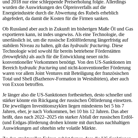
und 2018 nur eine schleppende Preiserholung folgte. Allerdings
wurden die Auswirkungen des Ölpreisverfalls auf die
Energieindustrie durch die Abwertung des Rubels erheblich
abgefedert, da damit die Kosten für die Firmen sanken.
Ob Russland aber auch in Zukunft im bisherigen Maße Öl und Gas
exportieren kann, ist indes ungewiss. Als eine Technologie, die
unerlässlich ist, um die russische Erdölförderung längerfristig auf
stabilem Niveau zu halten, gilt das
hydraulic fractur­ing
. Diese
Technologie wird sowohl für be­reits betriebene Förderstätten
(brownfields)
als auch für die Entwicklung neuer nicht-
konventioneller Vorkommen benötigt. Von den US-Sanktionen im
Bereich
hydraulic fracturing
und nicht-konventioneller Förde­rung
waren vor allem Joint Ventures mit Beteili­gung der französischen
Total und Shell (Bazhenov-Formation in Westsibirien), aber auch
von Exxon betroffen.
Je länger also die US-Sanktionen fort­beste
­hen, desto schneller und
stärker könn­te ein Rückgang der russischen Ölförderung einsetzen.
Die jeweiligen Investitionszyklen liegen mindestens bei 5 bis 7
Jahren, eher, je nach Vorkommen, bei 10 bis 12 Jahren. Das aber
heißt, dass nach 2022–2025 ein starker Abfall der russischen Erdöl-
(und
Erdgas-)förderung drohen könnte mit durch
­aus nachhaltigen
Auswirkungen auf ohne­hin sehr volatile Märkte.