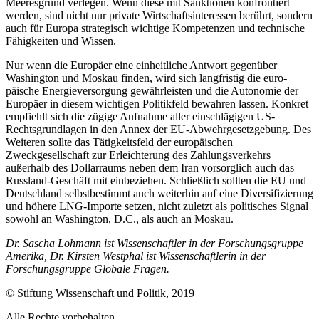
Meeresgrund ver­legen. Wenn diese mit Sanktionen kon­fron­tiert
werden, sind nicht nur private Wirt­schafts­interessen berührt, sondern
auch für Europa strategisch wichtige Kompetenzen und technische
Fähigkeiten und Wissen.
Nur wenn die Europäer eine einheitliche Antwort gegenüber
Washington und Mos­kau finden, wird sich langfristig die euro­
päische Energieversorgung gewährleisten und die Auto­nomie der
Europäer in diesem
wichtigen Politikfeld bewahren lassen. Kon
­kret
empfiehlt sich die zügige Aufnahme aller einschlägigen US-
Rechtsgrundlagen in den Annex der EU-Abwehrgesetzgebung. Des
Weiteren sollte das Tätigkeitsfeld der europäischen
Zweckgesellschaft zur Er­leichterung des Zahlungsverkehrs
außerhalb des Dollarraums neben dem Iran vor­sorglich auch das
Russland-Geschäft mit einbeziehen. Schließlich sollten die EU und
Deutschland selbstbestimmt auch weiterhin auf eine Diversifizierung
und höhere LNG-Importe setzen, nicht zuletzt als politisches Signal
sowohl an Washington, D.C., als auch an Moskau.
Dr. Sascha Lohmann ist Wissenschaftler in der Forschungsgruppe
Amerika, Dr. Kirsten Westphal ist Wissenschaftlerin in der
Forschungsgruppe Globale Fragen.
© Stiftung Wissenschaft und Politik, 2019
Alle Rechte vorbehalten