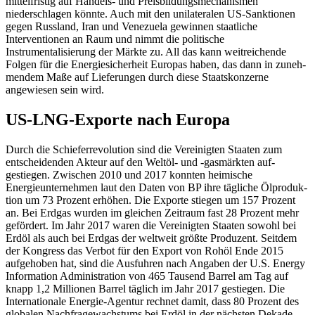
mittelfristig auf Handels- und Preisbildungsmechanismen
niederschlagen
könnte. Auch mit den unilateralen US-Sank
­tio­nen
gegen Russland, Iran und Venezuela gewinnen staatliche
Interventionen an Raum und nimmt die politische
Instrumentalisierung der Märkte zu. All das kann weitreichende
Folgen für die Energie­sicher­heit Europas haben, das dann in zuneh­
men­dem Maße auf Lieferungen durch diese Staatskonzerne
angewiesen sein wird.
US-LNG-Exporte nach Europa
Durch die Schieferrevolution sind die Ver­einigten Staaten zum
entscheidenden Ak­teur auf den Weltöl- und ‑gasmärkten auf­
gestiegen. Zwischen 2010 und 2017 konn­ten heimische
Energieunternehmen laut den Daten von BP ihre
tägliche Ölproduk­
tion um 73 Pro­zent erhöhen. Die Exporte stiegen um 157 Pro
­zent
an. Bei Erdgas wur­den im gleichen Zeitraum fast 28 Prozent mehr
gefördert. Im Jahr 2017 waren die Vereinigten Staaten so­wohl bei
Erdöl als auch bei Erdgas der welt­weit größte Produ­zent. Seitdem
der Kon­gress das Verbot für den Export von Rohöl Ende 2015
aufgehoben hat, sind die Ausfuhren nach Angaben der U.S. Energy
Information Administration von 465 Tausend Barrel am Tag auf
knapp
1,2 Millionen Barrel täglich im Jahr 2017 ge­stiegen. Die
Internationale Energie-Agen
­tur rechnet damit, dass 80 Pro­zent des
glo­balen
Nachfragewachstums bei Erdöl in der nächs
­ten Dekade