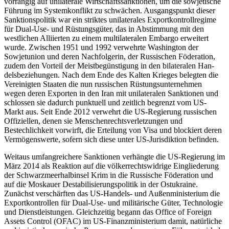
vorrangig auf unilaterale Wirtschaftssanktionen, um die sowjetische
Führung im Systemkonflikt zu schwächen. Ausgangspunkt dieser
Sanktionspolitik war ein striktes uni­laterales Exportkontroll­regime
für Dual-Use- und Rüstungsgüter, das in Abstimmung mit den
westlichen Alliierten zu einem multi­lateralen Embargo erweitert
wurde. Zwischen 1951 und 1992
verwehrte Washington der
Sowjetunion und
deren Nachfolgerin, der Russischen Födera­tion,
zudem den Vorteil der Meist­begüns­tigung in den bilateralen Han­
dels­beziehun­gen. Nach dem Ende des Kalten Krieges be­legten die
Vereinigten Staaten die nun rus­
sischen Rüstungsunternehmen
wegen deren
Exporten in den Iran mit unilateralen Sank­tionen und
schlossen sie dadurch punktuell und zeitlich begrenzt vom US-
Markt aus. Seit Ende 2012 verwehrt die US-Regierung russischen
Offiziellen, denen sie Menschenrechtsverletzungen und
Bestechlichkeit vorwirft, die Erteilung von Visa und blo­ckiert deren
Vermögenswerte, sofern sich diese unter US-Jurisdiktion befinden.
Weitaus umfangreichere Sanktionen verhängte die US-Regierung im
März 2014 als Reaktion auf die völkerrechtswidrige Eingliederung
der Schwarzmeerhalbinsel Krim in die Russische Föderation und
auf die Moskauer Destabilisierungspolitik in der Ostukraine.
Zunächst verschärften das US-Handels- und Außenministerium die
Exportkontrollen für Dual-Use
-
und mili­tärische Güter, Technologie
und Dienstleis­tungen. Gleichzeitig begann das Office of
Foreign
Assets Control (OFAC) im US-Finanz
­ministerium damit, natürliche