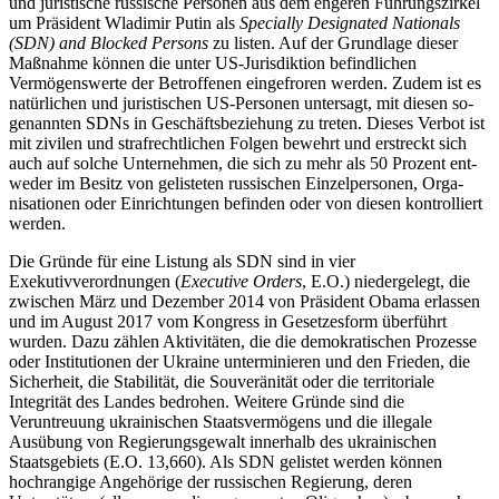
und juris­tische russische Personen aus dem engeren Führungszirkel
um Präsident Wladimir Putin als
Specially Designated Nationals
(SDN) and Blocked Persons
zu listen. Auf der Grund­lage dieser
Maßnahme können die unter US-Jurisdiktion befind­lichen
Vermögenswerte der Betroffenen eingefroren werden. Zudem ist es
natürlichen und juristischen
US-Personen untersagt, mit die­sen so­
genann
­ten SDNs in Geschäftsbeziehung zu treten. Dieses Verbot ist
mit zivilen und strafrechtlichen Folgen bewehrt und erstreckt sich
auch auf solche Unternehmen, die sich zu mehr als 50 Prozent ent­
weder im Besitz von gelisteten russischen Einzelpersonen, Orga­
nisationen oder Ein­richtungen befinden oder von diesen kon­trolliert
werden.
Die Gründe für eine Listung als SDN sind in vier
Exekutivverordnungen (
Executive Orders
, E.O.)
niedergelegt, die
zwi­schen März
und Dezember 2014 von Präsident Obama erlassen
und im August 2017 vom Kongress in Gesetzesform überführt
wurden. Dazu zählen Aktivitäten, die die demokratischen Prozesse
oder Institutionen der Ukraine unterminieren und den Frieden, die
Sicher­heit, die Stabilität, die Souveränität oder die territoriale
Integrität des Landes bedrohen. Weitere Gründe sind die
Veruntreuung ukrainischen Staatsvermögens und die il­le­gale
Ausübung von Regierungsgewalt inner­halb des ukrainischen
Staatsgebiets (E.O. 13,660). Als SDN gelistet werden können
hochrangige Angehörige der russischen Re­gie­rung, deren