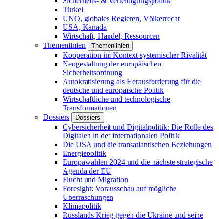
Sicherheits- & Verteidigungspolitik
Türkei
UNO, globales Regieren, Völkerrecht
USA, Kanada
Wirtschaft, Handel, Ressourcen
Themenlinien
Themenlinien
Kooperation im Kontext systemischer Rivalität
Neugestaltung der europäischen
Sicherheitsordnung
Autokratisierung als Herausforderung für die
deutsche und europäische Politik
Wirtschaftliche und technologische
Transformationen
Dossiers
Dossiers
Cybersicherheit und Digitalpolitik: Die Rolle des
Digitalen in der internationalen Politik
Die USA und die transatlantischen Beziehungen
Energiepolitik
Europawahlen 2024 und die nächste strategische
Agenda der EU
Flucht und Migration
Foresight: Vorausschau auf mögliche
Überraschungen
Klimapolitik
Russlands Krieg gegen die Ukraine und seine