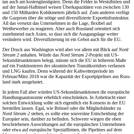
tan auch am kostengünstigsten. Denn die Felder in Westsibirien und
auf der Jamal-Halbinsel weisen Überkapazitäten von zwischen 130
und 150 Milliarden Kubik­metern jährlich auf. Zum anderen verfügt
die Gazprom über die nötige und diversifizierte Exportinfrastruktur.
All das versetzt das Unternehmen in die Lage, flexibel auf
Wettbewerber zu reagieren. Aber auch Russland orientiert sich
zunehmend nach Asien, so dass sich die Ausgangslage weiter
verändern wird. Diversifizierung ist ein Gebot auch für die EU.
Der Druck aus Washington wird aber vor allem mit Blick auf
Nord
Stream 2
an­halten. Würde das
Nord Stream 2
-Projekt mit US-
Sekundärsanktionen belegt, müsste sich die EU in höherem Maße
auf ein Funktionieren des ukrainischen Transitkorridors verlassen
und LNG kaufen. Denn während der Kalt­wetterperiode im
Februar/März 2018 war die Kapazität der Exportpipelines aus Russ­
land stark ausgelastet.
In jedem Fall aber würden US-Sekundär­sanktionen die europäische
Hand­lungs­autonomie erheblich einschränken. In Anbetracht einer
solchen Entwicklung soll­te sich eigentlich ein Konsens in der EU
her­stellen
lassen. Egal, wie Brüssel oder die Mit
­gliedsländer zu
Nord Stream 2
stehen, es soll­te eine souveräne Entscheidung der
Euro­päer sein, darüber zu befinden. Schwerer wiegen die oben
beschriebenen Auswirkun­gen auf die europäischen Unternehmen
oder etwa auf europäische Spezialfirmen, die Pipe­lines auf dem