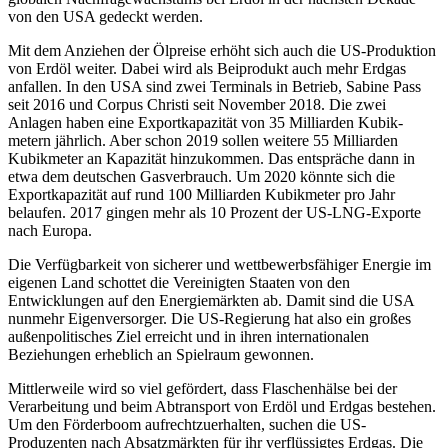
von den USA gedeckt werden.
Mit dem Anziehen der Ölpreise erhöht sich auch die US-Produktion
von Erdöl wei­ter. Dabei wird als Beiprodukt auch mehr Erdgas
anfallen. In den USA sind zwei Ter­minals in Betrieb, Sabine Pass
seit 2016 und Corpus Christi seit No­vember 2018. Die zwei
Anlagen haben eine Exportkapazität von 35 Milliarden Kubik­
metern jährlich. Aber schon 2019 sollen weitere 55 Milliar­den
Kubikmeter an Kapa­zität hinzukommen. Das entspräche dann in
etwa dem deutschen Gasverbrauch. Um 2020 könnte sich die
Export­kapazität auf rund 100 Mil­liarden Kubikmeter pro Jahr
belaufen
.
2017 gingen mehr als 10 Prozent der US-LNG-Ex­porte
nach Europa.
Die Verfüg­barkeit von sicherer und wett­bewerbsfähiger Energie im
eigenen Land schottet die Vereinigten Staaten von den
Entwicklungen auf den Energiemärkten ab. Damit sind die USA
nunmehr Eigenversorger. Die US-Regierung hat also ein großes
außenpolitisches Ziel erreicht und in ihren internationalen
Beziehungen erheblich an Spielraum gewonnen.
Mittlerweile wird so viel gefördert, dass Flaschenhälse bei der
Verarbeitung und beim Ab­transport von Erdöl und Erdgas bestehen.
Um den Förderboom aufrechtzuerhalten, suchen die US-
Produzenten nach Absatzmärkten für ihr verflüssigtes Erdgas. Die