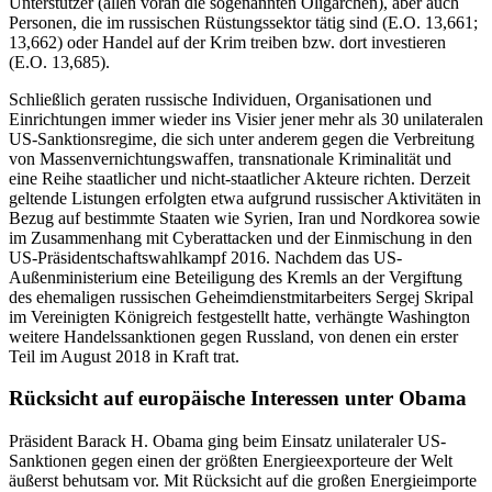
Unterstützer (allen voran die sogenannten Olig­archen), aber auch
Perso­nen, die im russischen Rüstungssektor tätig sind (E.O. 13,661;
13,662) oder Handel auf der Krim treiben bzw. dort investieren
(E.O. 13,685).
Schließlich geraten russische Individuen, Organisationen und
Einrichtungen immer wieder ins Visier jener mehr als 30 unilate­ralen
US-Sanktionsregime, die sich unter anderem gegen die Verbreitung
von Mas­sen­vernichtungswaffen, transnationale Kriminalität und
eine Reihe staatlicher und nicht-staatlicher Akteure richten. Derzeit
geltende Listungen erfolgten etwa aufgrund russischer Aktivitäten in
Bezug auf be­stimmte Staaten wie Syrien, Iran und Nord­korea sowie
im Zusammenhang mit Cyber­attacken und der Einmischung in den
US-Präsidentschaftswahlkampf 2016. Nachdem das US-
Außenministerium eine Beteiligung des Kremls an der Vergiftung
des ehemali­gen russischen Geheimdienstmitarbeiters Sergej Skripal
im Vereinigten Königreich festgestellt hatte, verhängte Washington
weitere Handelssanktionen gegen Russland, von denen ein erster
Teil im August 2018 in Kraft trat.
Rücksicht auf europäische Interessen unter Obama
Präsident Barack H. Obama ging beim Ein­satz unilateraler US-
Sanktionen gegen einen der größten Energieexporteure der Welt
äußerst behutsam vor. Mit Rücksicht auf die großen Energieimporte