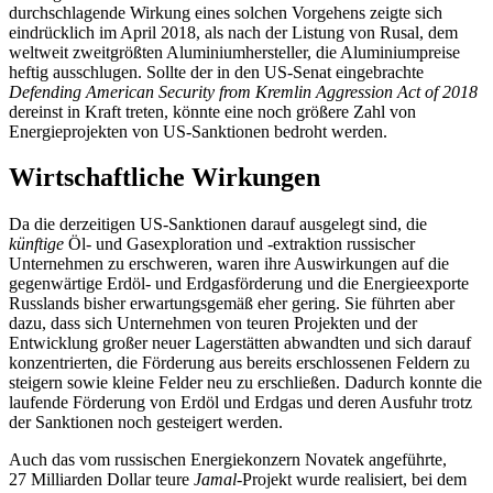
durchschla­gende Wirkung eines solchen Vorgehens zeigte sich
eindrücklich im April 2018, als nach der Listung von Rusal, dem
weltweit zweitgrößten Aluminiumhersteller, die Aluminiumpreise
heftig ausschlugen. Sollte der in den US-Senat eingebrachte
Defending American Security from Kremlin Aggression Act of 2018
dereinst in Kraft treten, könnte eine noch größere Zahl von
Energieprojekten von US-Sanktionen bedroht werden.
Wirtschaftliche Wirkungen
Da die derzeitigen US-Sanktionen darauf ausgelegt sind, die
künftige
Öl- und Gas­exploration und ‑extraktion russischer
Unternehmen zu erschweren, waren ihre Auswirkungen auf die
gegenwärtige
Erdöl- und Erdgasförderung und die Energie
exporte
Russlands bisher erwartungsgemäß eher gering. Sie führten aber
dazu, dass sich Unternehmen von teuren Projekten und der
Entwicklung großer neuer Lagerstätten ab­wandten und sich darauf
konzentrierten, die Förderung aus bereits erschlossenen Feldern zu
steigern sowie kleine Felder neu zu erschließen. Dadurch konnte die
lau­fende Förderung von Erdöl und Erdgas und deren Ausfuhr trotz
der Sanktionen noch gesteigert werden.
Auch das vom russischen Energiekonzern
Novatek angeführte,
27 Mil­liarden Dollar teure
Jamal
-Projekt wurde realisiert, bei dem