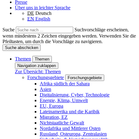
Presse
Über uns in leichter Sprache
DE
Deutsch
EN
English
Suche
Suchvorschläge erscheinen,
wenn mindestens 2 Zeichen eingegeben werden. Verwenden Sie die
Pfeiltasten, um durch die Vorschläge zu navigieren.
Suche abschicken
Themen
Themen
Navigation zuklappen
Zur Übersicht: Themen
Forschungsgebiete
Forschungsgebiete
Afrika südlich der Sahara
Asien
Digitalisierung, Cyber, Technologie
Energie, Klima, Umwelt
EU, Europa
Lateinamerika und die Karibik
Migration, EZ
Nichtstaatliche Gewalt
Nordafrika und Mittlerer Osten
Russland, Osteuropa, Zentralasien