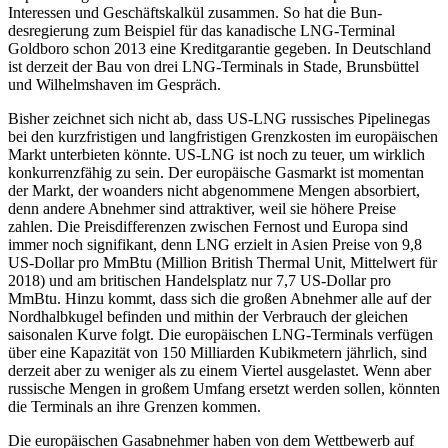
Interessen und Geschäftskalkül zusammen. So hat die Bun­
desregierung zum Beispiel für das kanadische LNG-Terminal
Goldboro schon 2013 eine Kreditgarantie gegeben. In Deutschland
ist derzeit der Bau von drei LNG-Termi­nals in Stade, Brunsbüttel
und Wilhelms­haven im Gespräch.
Bisher zeichnet sich nicht ab, dass US-LNG russisches Pipelinegas
bei den kurz­fristi­gen und langfristigen Grenzkosten im euro­päi­schen
Markt unterbieten könnte. US-LNG ist noch zu teuer, um wirklich
kon­kur­renzfähig zu sein. Der europäische Gas­markt ist momentan
der Markt, der wo­anders nicht abgenommene Mengen absor­biert,
denn andere Abnehmer sind attrak­tiver, weil sie höhere Preise
zahlen. Die Preis­differenzen zwischen Fernost und Europa sind
immer noch signifikant, denn LNG er­zielt in Asien Preise von 9,8
US-Dol­lar pro MmBtu (Million British Thermal Unit, Mittelwert
für
2018) und am britischen
Han­dels­platz nur 7,7 US-Dollar pro
MmBtu. Hinzu kommt, dass sich die großen Abneh­mer alle auf der
Nordhalbkugel befinden und mithin der Verbrauch der gleichen
saiso­nalen Kurve folgt. Die europäischen LNG-Ter­minals verfügen
über eine Kapazi­tät von 150 Milliarden Kubikmetern jähr­lich, sind
derzeit aber zu weniger als zu einem Viertel aus­gelastet. Wenn aber
rus­sische Mengen in großem Umfang ersetzt werden sollen, könnten
die Terminals an ihre Grenzen kommen.
Die europäischen Gasabnehmer haben von dem Wettbewerb auf