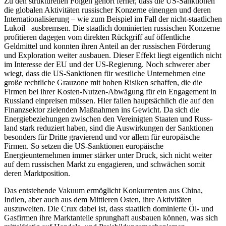
Zu den strukturellen Folgen gehört fer­ner, dass die US-Sanktionen
die globalen Aktivitäten russischer Konzerne einengen und deren
Internationalisierung – wie zum Beispiel im Fall der nicht-staatlichen
Lukoil– ausbremsen. Die staatlich domi­nier­ten russischen Konzerne
profitieren dagegen vom direkten Rückgriff auf öffent­liche
Geldmittel und konnten ihren Anteil an der russischen Förderung
und Explora­tion weiter ausbauen. Dieser Effekt liegt eigentlich nicht
im Interesse der EU und
der
US-Regierung. Noch schwerer aber
wiegt, dass die US-Sanktionen für west­liche Unter­nehmen
eine
große rechtliche Grauzone mit
hohen Risiken schaffen, die die
Firmen bei ihrer Kosten-Nutzen-Abwägung für ein
Engagement in
Russland einpreisen müssen.
Hier fallen hauptsächlich die auf den
Finanz
­sektor zielenden Maßnahmen ins Gewicht. Da sich die
Energie­beziehungen zwischen den Ver­einigten
Staaten und Russ­
land stark reduziert haben,
sind die Auswirkungen der Sanktionen
besonders für Dritte gravierend und vor allem für europäische
Firmen. So setzen die US-Sanktionen europäische
Energieunternehmen immer stärker unter Druck, sich nicht
weiter
auf dem russischen Markt zu engagie
ren, und schwächen somit
deren Marktposition.
Das entstehende Vakuum ermöglicht Konkurrenten aus China,
Indien, aber auch aus dem Mittleren Osten, ihre Aktivitäten
auszuweiten. Die Crux dabei ist, dass staat­lich dominierte Öl- und
Gas­firmen ihre Marktanteile sprunghaft ausbauen können, was sich