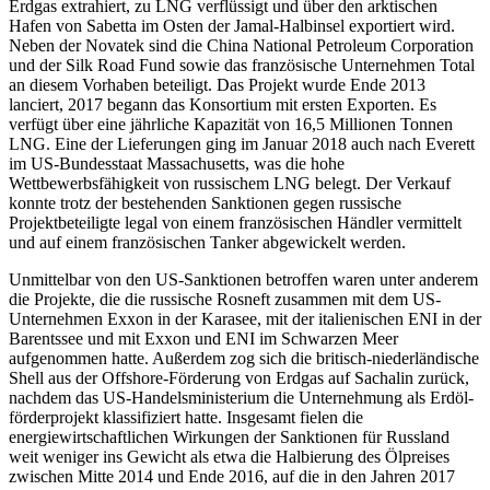
Erdgas extrahiert, zu LNG verflüssigt und über den ark­tischen
Hafen von Sabetta im Osten der Jamal-Halbinsel exportiert wird.
Neben der Novatek sind die China National Petroleum Corporation
und der Silk Road Fund sowie das französische Unternehmen Total
an diesem Vorhaben beteiligt. Das Pro­jekt wurde Ende 2013
lanciert, 2017 begann das Konsortium mit ersten Expor­ten. Es
verfügt über eine jähr­liche Kapazität von 16,5 Millionen Tonnen
LNG. Eine der Lieferungen ging im Januar 2018 auch nach Everett
im US-Bundesstaat Massachusetts, was die hohe
Wettbewerbsfähigkeit von russischem LNG belegt. Der Verkauf
konnte trotz der bestehenden Sanktionen gegen russische
Projektbeteilig­te legal von einem französischen Händler vermittelt
und auf einem französischen Tanker ab­gewickelt werden.
Unmittelbar von den US-Sanktionen be­troffen waren unter anderem
die Projekte, die die russische Rosneft zusammen mit dem US-
Unternehmen Exxon in der Kara­
see, mit der italienischen ENI in der
Barents
­see und mit Exxon und ENI im Schwarzen Meer
aufgenommen hatte. Außerdem zog sich die britisch-niederländische
Shell aus der Offshore-Förderung von Erdgas auf Sachalin zu­rück,
nachdem das US-Handels­ministe­rium die Unternehmung als Erdöl­
förderprojekt klassifiziert hatte. Insgesamt fielen die
energiewirtschaftlichen Wirkungen der Sanktionen für Russland
weit weni­ger ins Gewicht als etwa die Halbierung des Ölpreises
zwischen Mitte 2014 und Ende 2016, auf die in den Jahren 2017