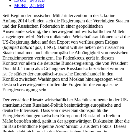
EPUB | 648 KB
MOBI | 2,5 MB
Seit Beginn der russischen Militärintervention in der Ukraine
Anfang 2014 befinden sich die Regierungen der Vereinigten Staaten
und der Russischen Föderation in einer geopolitischen
Auseinandersetzung, die überwiegend mit wirtschaftlichen Mitteln
ausgetragen wird. Neben unilateralen Wirtschaftssanktionen setzt die
US-Regierung dabei auf den Export von verflüssigtem Erdgas
(
liquified natural gas
, LNG). Damit will sie neben den russischen
Staatseinnahmen auch die europäische Abhängigkeit von russischen
Energieimporten verringern. Ins Fadenkreuz gerät in diesem
Kontext vor allem die deutsche Bundesregierung, die von Präsident
Donald J. Trump als »Gefangener Russ­lands« bezeichnet worden
ist. Je stärker der europäisch-russische Energiehandel in den
Konflikt zwischen Washington und Moskau hineingezogen wird,
desto schwerwiegender dürften die Folgen für die europäische
Energieversorgung sein.
Der verstärkte Einsatz wirtschaftlicher Machtinstrumente in der US-
amerikani­schen Russland-Politik beeinträchtigt euro­päische und
deutsche Interessen. Dass von dieser Sanktionspolitik die
Energiebeziehun­gen zwischen Europa und Russland in breitem
Maße betroffen sind, gerät in der gegen­wärtigen Diskussion über die
im Bau befind­liche Pipeline
Nord Stream 2
aus dem Fokus. Dieses
Projekt steht nicht nur in der Europäischen Union und in