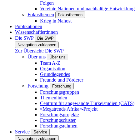
Folgen
Vereinte Nationen und nachhaltige Entwicklung
Fokusthemen
Fokusthemen
Krieg in Nahost
Publikationen
Wissenschaftler:innen
Die SWP
Die SWP
Navigation zuklappen
Zur Übersicht: Die SWP
Über uns
Über uns
Team A-Z
Organisation
Grundlegendes
Freunde und Förderer
Forschung
Forschung
Forschungsgruppen
Themenlinien
Centrum für angewandte Türkeistudien (CATS)
»Megatrends Afrika«-Projekt
Forschungsprojekte
Forschungscluster
Forschungsrahmen
Service
Service
Navigation zuklappen