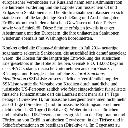
euro­päi­scher Verbündeter aus Russland nahm seine Administration
die laufende Förderung und die Exporte von russischem Öl und
Erdgas von Sanktionen aus. Die Straf­maßnahmen fokussierten sich
stattdessen auf die langfristige Erschließung und Aus­beutung der
Erdölvorkommen in den ark­ti­schen Gewässern und der Tiefsee
sowie von Schieferöl. Diese Schritte erfolgten jeweils in enger
Abstimmung mit den Europäern, die ihre unilateralen Sanktionen
wiederum ebenfalls mit Washington koordinierten.
Konkret erließ die Obama-Adminis­tration
ab Juli 2014 neuartige,
sogenannte sekto­rale Sanktionen, die ausschließlich darauf ausgelegt
waren, die Kosten für die lang­fristige Entwicklung des russischen
Energie­sektors in die Höhe zu treiben. Gemäß E.O. 13,662 begann
das OFAC so­dann, russische Unternehmen aus dem Finanz-,
Rüstungs- und Energiesektor auf eine
Sectoral Sanctions
Identification
(SSI)-Liste zu setzen. Mit der Veröffentlichung der
SSI-Liste wurde die Vergabe von Krediten durch natürliche und
juris­tische US-Personen zeitlich wie folgt
eingeschränkt: für gelistete
russische Finanz
­institute darf die Lauf­zeit nicht mehr als 14 Tage
betragen (Direktive 1), für russische
Energieunternehmen nicht mehr
als 60 Tage
(Direktive 2) und für russische Rüstungs­unternehmen
nicht mehr als 30 Tage (Di­rek­tive 3). Weiterhin ist es natürlichen
und juristischen US-Per­sonen untersagt, sich an der Exploration und
Förderung von Erdöl in arktischen Ge­wässern, in der Tiefsee und in
Schieferformationen zu beteiligen (Direk­tive 4). Im Gegensatz zu