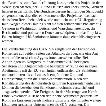
den Beschluss zum Bau der Leitung fasste, steht das Projekt in den
Vereinigten Staaten, der EU und Deutschland über (Par­tei-)Grenzen
hin­weg in der Kritik. Die Bundesregierung hat früh den Standpunkt
eingenommen, dass dies ein kommerzielles Projekt sei, das nach
deutschem Recht be­handelt werde und nicht unter EU-Regulie­rung
falle. Wegen dieser Haltung sieht sie sich seither einer Phalanx aus
Gegnern in Washington, Brüssel und Warschau gegen­über, die
Rechtsmittel und politischen Druck ausschöpfen, um das Pro­jekt zu
Fall zu bringen. US-Sanktionen könn­ten dazu ebenfalls eingesetzt
werden.
Die Verabschiedung des CAATSA zeugte von der Erosion des
Konsenses auf beiden Seiten des Atlantiks darüber, wie eine Ant­
wort auf die russischen Aggressionen aus­sehen sollte. Bei
Anhörungen im Kongress im Spätsommer 2018 beklagten
Senatoren und Abgeordnete die begrenzte Wir­kung der in enger
Abstimmung mit der EU ver­
hängten unilateralen US-Sanktionen
und auch deren als viel zu lasch empfun­dene Um- und
Durchsetzung durch die Trump-Admi­nistration. Nach der
Konstituierung des demokratisch geführten Reprä­sentan­tenhauses
könnten die bestehenden Sank­tionen nochmals verschärft und
ausgeweitet werden. Die Ereignisse in der Meerenge von Kerch
Ende November 2018 haben da­für neue Argu­mente geliefert. Im
Kongress
kursieren bereits mehrere Entwürfe, die mit
­unter weitere
Listungen russischer Unter­nehmen als SDN vorsehen. Die