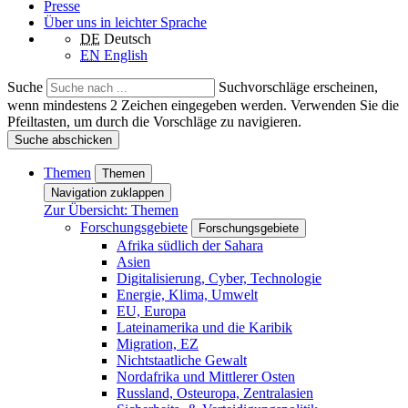
Presse
Über uns in leichter Sprache
DE
Deutsch
EN
English
Suche
Suchvorschläge erscheinen,
wenn mindestens 2 Zeichen eingegeben werden. Verwenden Sie die
Pfeiltasten, um durch die Vorschläge zu navigieren.
Suche abschicken
Themen
Themen
Navigation zuklappen
Zur Übersicht: Themen
Forschungsgebiete
Forschungsgebiete
Afrika südlich der Sahara
Asien
Digitalisierung, Cyber, Technologie
Energie, Klima, Umwelt
EU, Europa
Lateinamerika und die Karibik
Migration, EZ
Nichtstaatliche Gewalt
Nordafrika und Mittlerer Osten
Russland, Osteuropa, Zentralasien