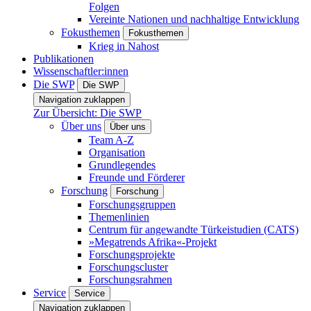
Folgen
Vereinte Nationen und nachhaltige Entwicklung
Fokusthemen
Fokusthemen
Krieg in Nahost
Publikationen
Wissenschaftler:innen
Die SWP
Die SWP
Navigation zuklappen
Zur Übersicht: Die SWP
Über uns
Über uns
Team A-Z
Organisation
Grundlegendes
Freunde und Förderer
Forschung
Forschung
Forschungsgruppen
Themenlinien
Centrum für angewandte Türkeistudien (CATS)
»Megatrends Afrika«-Projekt
Forschungsprojekte
Forschungscluster
Forschungsrahmen
Service
Service
Navigation zuklappen