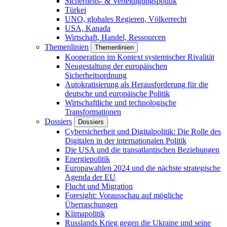
Sicherheits- & Verteidigungspolitik
Türkei
UNO, globales Regieren, Völkerrecht
USA, Kanada
Wirtschaft, Handel, Ressourcen
Themenlinien
Themenlinien
Kooperation im Kontext systemischer Rivalität
Neugestaltung der europäischen
Sicherheitsordnung
Autokratisierung als Herausforderung für die
deutsche und europäische Politik
Wirtschaftliche und technologische
Transformationen
Dossiers
Dossiers
Cybersicherheit und Digitalpolitik: Die Rolle des
Digitalen in der internationalen Politik
Die USA und die transatlantischen Beziehungen
Energiepolitik
Europawahlen 2024 und die nächste strategische
Agenda der EU
Flucht und Migration
Foresight: Vorausschau auf mögliche
Überraschungen
Klimapolitik
Russlands Krieg gegen die Ukraine und seine