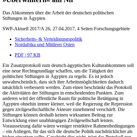
Das Abkommen über die Arbeit der deutschen politischen
Stiftungen in Ägypten
SWP-Aktuell 2017/A 26, 27.04.2017, 4 Seiten
Forschungsgebiete
Sicherheits- & Verteidigungspolitik
Nordafrika und Mittlerer Osten
PDF | 97 KB
Ein Zusatzprotokoll zum deutsch-ägyptischen Kulturabkommen soll
eine neue Rechts­grundlage schaffen, um die Tätigkeit der
politischen Stiftungen in Ägypten zu regeln. Es ist jedoch
unwahrscheinlich, dass sich ihre Arbeitsmöglichkeiten dadurch
tatsächlich verbessern werden. Zum einen beschränkt das Protokoll
die Aktivitäten der Stiftungen in entscheidenden Punkten. Zum
anderen wird der öffentliche Raum für politische Betätigung in
Ägypten ohnehin immer kleiner, weil die Regierung die Re­pression
gegen zivilgesellschaftliche Akteure zunehmend verschärft. Die
Stiftungen können deshalb keinen wirksamen Beitrag zur
Entwicklung einer unabhängigen Zivil­gesellschaft leisten.
Voraussetzung dafür wären weniger restriktive Rahmenbedingungen
– ein Anliegen, für das sich die deutsche Politik nachdrücklicher als
bisher ein­setzen sollte. Geschieht dies nicht, trägt das Protokoll nur