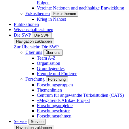
Folgen
Vereinte Nationen und nachhaltige Entwicklung
Fokusthemen
Fokusthemen
Krieg in Nahost
Publikationen
Wissenschaftler:innen
Die SWP
Die SWP
Navigation zuklappen
Zur Übersicht: Die SWP
Über uns
Über uns
Team A-Z
Organisation
Grundlegendes
Freunde und Förderer
Forschung
Forschung
Forschungsgruppen
Themenlinien
Centrum für angewandte Türkeistudien (CATS)
»Megatrends Afrika«-Projekt
Forschungsprojekte
Forschungscluster
Forschungsrahmen
Service
Service
Navigation zuklappen