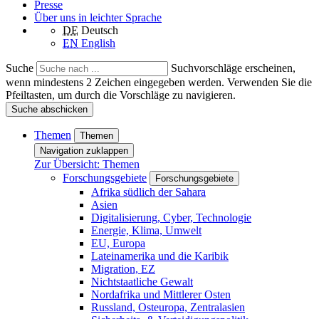
Presse
Über uns in leichter Sprache
DE
Deutsch
EN
English
Suche
Suchvorschläge erscheinen,
wenn mindestens 2 Zeichen eingegeben werden. Verwenden Sie die
Pfeiltasten, um durch die Vorschläge zu navigieren.
Suche abschicken
Themen
Themen
Navigation zuklappen
Zur Übersicht: Themen
Forschungsgebiete
Forschungsgebiete
Afrika südlich der Sahara
Asien
Digitalisierung, Cyber, Technologie
Energie, Klima, Umwelt
EU, Europa
Lateinamerika und die Karibik
Migration, EZ
Nichtstaatliche Gewalt
Nordafrika und Mittlerer Osten
Russland, Osteuropa, Zentralasien