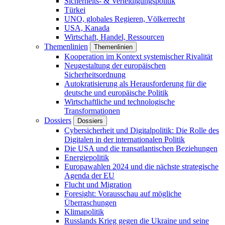
Sicherheits- & Verteidigungspolitik
Türkei
UNO, globales Regieren, Völkerrecht
USA, Kanada
Wirtschaft, Handel, Ressourcen
Themenlinien
Themenlinien
Kooperation im Kontext systemischer Rivalität
Neugestaltung der europäischen
Sicherheitsordnung
Autokratisierung als Herausforderung für die
deutsche und europäische Politik
Wirtschaftliche und technologische
Transformationen
Dossiers
Dossiers
Cybersicherheit und Digitalpolitik: Die Rolle des
Digitalen in der internationalen Politik
Die USA und die transatlantischen Beziehungen
Energiepolitik
Europawahlen 2024 und die nächste strategische
Agenda der EU
Flucht und Migration
Foresight: Vorausschau auf mögliche
Überraschungen
Klimapolitik
Russlands Krieg gegen die Ukraine und seine