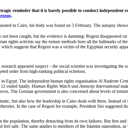
tragic reminder that it is barely possible to conduct independent
rozus
.
eared in Cairo, his body was found on 3 February. The autopsy showed 
ve not been caught, but the evidence is damning: Regeni disappeared on
 rights activists say the torture methods bore all the hallmarks of the 
of which suggests that Regeni was a victim of the Egyptian security appa
research appeared suspect – the social scientist was investigating the sc
argeted order from high-ranking political echelons.
ty in Egypt. The independent human rights organisation
Al Nadeem Center
 12 ended fatally.
Human Rights Watch
und
Amnesty International
make
orces. The German government is also concerned about levels of tortur
ematic, but also how the leadership in Cairo deals with them. Instead of 
 theories. In the case of Regeni for example, President Sisi suggested t
the population, thereby detracting from its own failures. But first and fo
 feel safe. The same applies to members of the Islamist opposition, as w