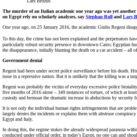
Lars Brozus
The murder of an Italian academic one year ago was yet another 
on Egypt rely on scholarly analyses, say
Stephan Roll
and
Lars B
One year ago, on 25 January 2016, the academic Giulio Regeni disapp
To this day, the crime has not been explained and the perpetrators ha
particularly robust security presence in downtown Cairo; Egyptian human
the disappearance, initially blaming the death on a car accident – all 
Government denial
Regeni had been under secret police surveillance before his death. His 
issue in a repressive nation. But it is unlikely that the killing was a t
Regeni was probably the victim of everyday excessive police brutali
five months of 2016 alone – 349 instances of torture, of which at least
custody and bemoan the dramatic increase in abductions by security f
It is not only the individual human rights infringements that are probl
largely denies the incidents or explains them with abstruse conspiracy
Egypt and Italy.
In doing this, the regime stokes the already widespread paranoia within 
conducted under official order, in today's Egypt, no one can and should