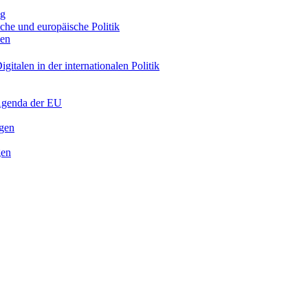
ng
sche und europäische Politik
nen
gitalen in der internationalen Politik
 Agenda der EU
ngen
gen