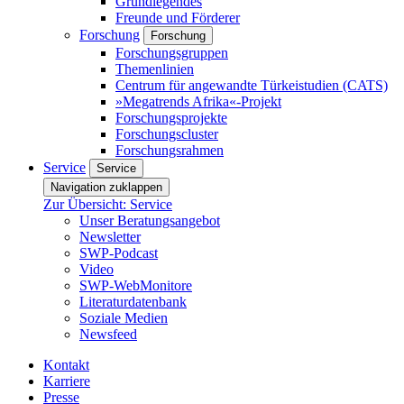
Grundlegendes
Freunde und Förderer
Forschung
Forschung
Forschungsgruppen
Themenlinien
Centrum für angewandte Türkeistudien (CATS)
»Megatrends Afrika«-Projekt
Forschungsprojekte
Forschungscluster
Forschungsrahmen
Service
Service
Navigation zuklappen
Zur Übersicht: Service
Unser Beratungsangebot
Newsletter
SWP-Podcast
Video
SWP-WebMonitore
Literaturdatenbank
Soziale Medien
Newsfeed
Kontakt
Karriere
Presse