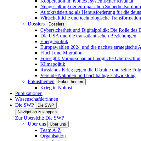
Kooperation im Kontext systemischer Rivalität
Neugestaltung der europäischen Sicherheitsordnu
Autokratisierung als Herausforderung für die deut
Wirtschaftliche und technologische Transformatio
Dossiers
Dossiers
Cybersicherheit und Digitalpolitik: Die Rolle des Di
Die USA und die transatlantischen Beziehungen
Energiepolitik
Europawahlen 2024 und die nächste strategische
Flucht und Migration
Foresight: Vorausschau auf mögliche Überraschu
Klimapolitik
Russlands Krieg gegen die Ukraine und seine Fol
Vereinte Nationen und nachhaltige Entwicklung
Fokusthemen
Fokusthemen
Krieg in Nahost
Publikationen
Wissenschaftler:innen
Die SWP
Die SWP
Navigation zuklappen
Zur Übersicht: Die SWP
Über uns
Über uns
Team A-Z
Organisation