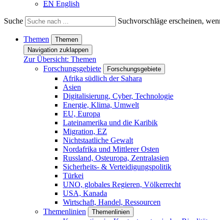
EN
English
Suche
Suchvorschläge erscheinen, wenn
Themen
Themen
Navigation zuklappen
Zur Übersicht: Themen
Forschungsgebiete
Forschungsgebiete
Afrika südlich der Sahara
Asien
Digitalisierung, Cyber, Technologie
Energie, Klima, Umwelt
EU, Europa
Lateinamerika und die Karibik
Migration, EZ
Nichtstaatliche Gewalt
Nordafrika und Mittlerer Osten
Russland, Osteuropa, Zentralasien
Sicherheits- & Verteidigungspolitik
Türkei
UNO, globales Regieren, Völkerrecht
USA, Kanada
Wirtschaft, Handel, Ressourcen
Themenlinien
Themenlinien