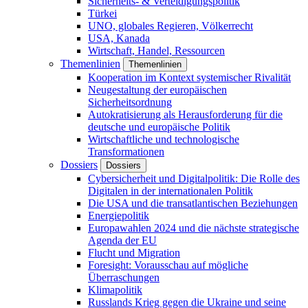
Sicherheits- & Verteidigungspolitik
Türkei
UNO, globales Regieren, Völkerrecht
USA, Kanada
Wirtschaft, Handel, Ressourcen
Themenlinien
Themenlinien
Kooperation im Kontext systemischer Rivalität
Neugestaltung der europäischen
Sicherheitsordnung
Autokratisierung als Herausforderung für die
deutsche und europäische Politik
Wirtschaftliche und technologische
Transformationen
Dossiers
Dossiers
Cybersicherheit und Digitalpolitik: Die Rolle des
Digitalen in der internationalen Politik
Die USA und die transatlantischen Beziehungen
Energiepolitik
Europawahlen 2024 und die nächste strategische
Agenda der EU
Flucht und Migration
Foresight: Vorausschau auf mögliche
Überraschungen
Klimapolitik
Russlands Krieg gegen die Ukraine und seine