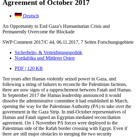
Agreement of October 2017
Deutsch
An Opportunity to End Gaza’s Humanitarian Crisis and
Permanently Overcome the Blockade
SWP Comment 2017/C 44, 06.11.2017, 7 Seiten
Forschungsgebiete
Sicherheits- & Verteidigungspolitik
Nordafrika und Mittlerer Osten
PDF | 120 KB
Ten years after Hamas violently seized power in Gaza, and
following a string of failures to reconcile the Palestinian factions,
there are now signs of a rapprochement between Fatah and Hamas.
In September 2017 the Hamas leadership announced it would
dissolve the administrative committee it had established in March,
opening the way for the Palestinian Authority (PA) to take over the
government in the Gaza Strip. In mid-October representatives of
Hamas and Fatah signed an Egyptian-mediated reconciliation
agreement. On 1 November PA forces were deployed to the
Palestinian side of the Rafah border crossing with Egypt. Even if
there are still major obstacles to merging the two security