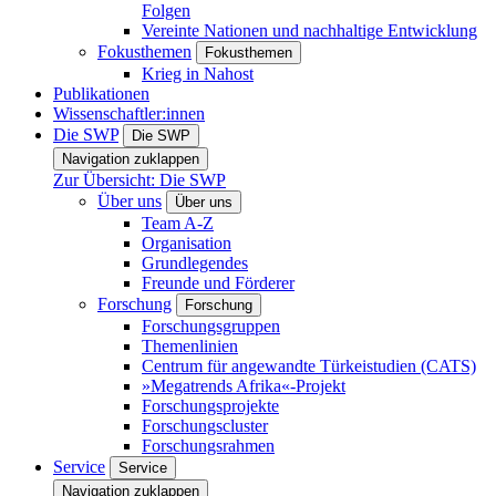
Folgen
Vereinte Nationen und nachhaltige Entwicklung
Fokusthemen
Fokusthemen
Krieg in Nahost
Publikationen
Wissenschaftler:innen
Die SWP
Die SWP
Navigation zuklappen
Zur Übersicht: Die SWP
Über uns
Über uns
Team A-Z
Organisation
Grundlegendes
Freunde und Förderer
Forschung
Forschung
Forschungsgruppen
Themenlinien
Centrum für angewandte Türkeistudien (CATS)
»Megatrends Afrika«-Projekt
Forschungsprojekte
Forschungscluster
Forschungsrahmen
Service
Service
Navigation zuklappen