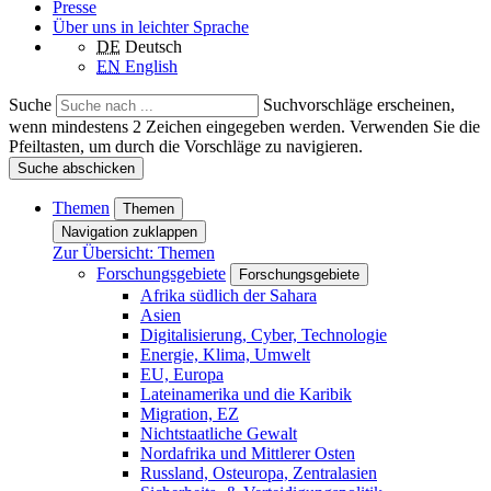
Presse
Über uns in leichter Sprache
DE
Deutsch
EN
English
Suche
Suchvorschläge erscheinen,
wenn mindestens 2 Zeichen eingegeben werden. Verwenden Sie die
Pfeiltasten, um durch die Vorschläge zu navigieren.
Suche abschicken
Themen
Themen
Navigation zuklappen
Zur Übersicht: Themen
Forschungsgebiete
Forschungsgebiete
Afrika südlich der Sahara
Asien
Digitalisierung, Cyber, Technologie
Energie, Klima, Umwelt
EU, Europa
Lateinamerika und die Karibik
Migration, EZ
Nichtstaatliche Gewalt
Nordafrika und Mittlerer Osten
Russland, Osteuropa, Zentralasien