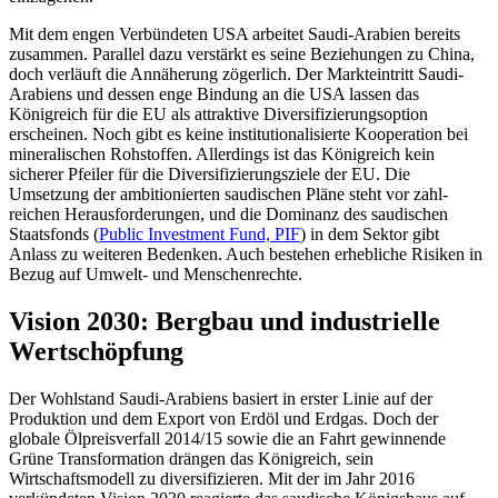
Mit dem engen Verbündeten USA arbeitet Saudi-Arabien bereits
zusammen. Paral­lel dazu verstärkt es seine Bezie­hungen zu China,
doch verläuft die Annäherung zöger­lich. Der Markteintritt Saudi-
Ara­biens und dessen enge Bin­dung an die USA lassen das
Königreich für die EU als attrak­tive Diversi­fizierungsoption
erscheinen. Noch gibt es keine institutionalisierte Ko­operation bei
mineralischen Roh­stoffen. Allerdings ist das Königreich kein
sicherer Pfeiler für die Diversifizierungs­ziele der EU. Die
Umsetzung der ambitionierten saudi­schen Pläne steht vor zahl­
reichen Herausforderungen, und die Domi­nanz des saudi­schen
Staats­fonds (
Public Investment Fund, PIF
) in dem Sektor gibt
Anlass zu weiteren Bedenken. Auch be­stehen erhebliche Risiken in
Bezug auf Umwelt- und Menschenrechte.
Vision 2030: Bergbau und industrielle
Wertschöpfung
Der Wohl­stand Saudi-Arabiens basiert in erster Linie auf der
Produktion und dem Export von Erdöl und Erdgas. Doch der
globale Ölpreisverfall 2014/15 sowie die an Fahrt gewinnende
Grüne Transforma­tion drängen das Königreich, sein
Wirtschaftsmodell zu diversifizieren. Mit der im Jahr 2016