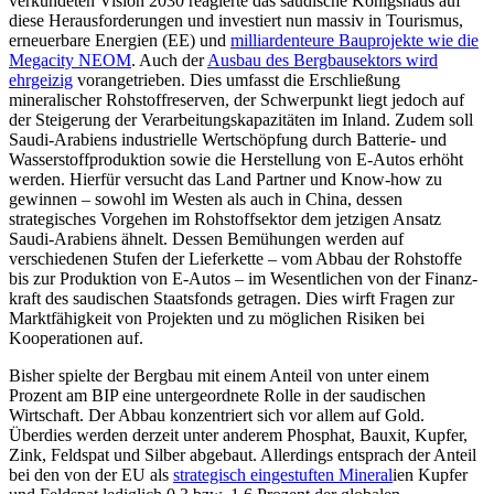
verkündeten Vision 2030 reagierte das saudische Königshaus auf
diese Heraus­forderungen und investiert nun massiv in Tourismus,
erneuerbare Energien (EE) und
milliardenteure Bauprojekte wie die
Mega­city NEOM
. Auch der
Ausbau des Bergbausektors wird
ehrgeizig
vorangetrieben. Dies umfasst die Erschließung
mineralischer Rohstoffreserven, der Schwerpunkt liegt jedoch auf
der Steigerung der Verarbeitungskapazitäten im Inland. Zudem soll
Saudi-Ara­biens industrielle Wertschöpfung durch Batterie- und
Wasserstoffproduktion sowie die Herstellung von E-Autos erhöht
werden. Hierfür versucht das Land Partner und Know-how zu
gewin­nen – sowohl im Westen als auch in China, dessen
strategisches Vorgehen im Rohstoffsektor dem jet­zigen Ansatz
Saudi-Arabiens ähnelt. Dessen Bemühungen werden auf
verschiedenen Stufen der Lieferkette – vom Abbau der Roh­stoffe
bis zur Produktion von E‑Autos – im Wesentlichen von der Finanz­
kraft des saudischen Staatsfonds getragen. Dies wirft Fragen zur
Marktfähigkeit von Projekten und zu mög­lichen Risiken bei
Kooperationen auf.
Bisher spielte der Bergbau mit einem Anteil von unter einem
Prozent am BIP eine untergeordnete Rolle in der saudischen
Wirtschaft. Der Abbau konzentriert sich vor allem auf Gold.
Überdies werden derzeit unter anderem Phosphat, Bauxit, Kupfer,
Zink, Feldspat und Silber abgebaut. Aller­dings entsprach der Anteil
bei den von der EU als
strategisch eingestuften Mineral
ien
Kupfer