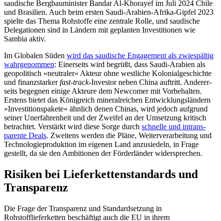
saudi­sche Bergbauminister Bandar Al-Khorayef im Juli 2024 Chile
und Brasilien. Auch beim ersten Saudi-Arabien-Afrika-Gipfel 2023
spielte das Thema Roh­stoffe eine zentrale Rolle, und saudische
Delegationen sind in Ländern mit geplanten Investitionen wie
Sambia aktiv.
Im Globalen Süden
wird das saudische Engagement als zwiespältig
wahrgenommen
: Einerseits wird begrüßt, dass Saudi-Arabien als
geopolitisch »neutraler« Akteur ohne westliche Kolo­nialgeschichte
und finanzstarker
fast-track-
Investor neben China auftritt. Ande­rer­
seits begegnen einige Akteure dem Newcomer mit Vorbehalten.
Erstens bietet das Königreich mineralreichen Entwicklungsländern
»Investitionspakete« ähnlich denen Chinas, wird jedoch aufgrund
seiner Unerfahrenheit und der Zweifel an der Umsetzung kritisch
betrachtet. Verstärkt wird diese Sorge durch
schnelle und intrans­
parente Deals
. Zweitens werden die Pläne, Weiterverarbeitung und
Technologieproduktion im eigenen Land anzusiedeln, in Frage
gestellt, da sie den Am­bitionen der Förderländer widersprechen.
Risiken bei Lieferkettenstandards und
Transparenz
Die Frage der Transparenz und Standardsetzung in
Rohstofflieferketten beschäftigt auch die EU in ihrem