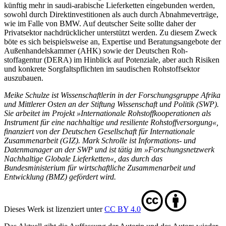
künftig mehr in saudi-arabische Lieferketten eingebunden werden,
sowohl durch Direktinvestitionen als auch durch Abnahmeverträge,
wie im Falle von BMW. Auf deutscher Seite sollte daher der
Privatsektor nachdrücklicher unterstützt werden. Zu diesem Zweck
böte es sich bei­spielsweise an, Ex­pertise und Beratungsangebote der
Außenhandelskammer (AHK) sowie der Deutschen Roh­
stoffagentur (DERA) im Hinblick auf Poten­ziale, aber auch Risiken
und konkrete Sorgfaltspflichten im saudi­schen Rohstoff­sektor
auszubauen.
Meike Schulze ist Wissenschaftlerin in der Forschungsgruppe Afrika
und Mittlerer Osten an der Stiftung Wissenschaft und Politik (SWP).
Sie arbeitet im Projekt »Internationale Rohstoffkooperationen als
Instrument für eine nachhaltige und resili­ente Rohstoffversorgung«,
finanziert von der Deutschen Gesellschaft für Internationale
Zusammenarbeit (GIZ). Mark Schrolle ist Informations- und
Datenmanager an der SWP und ist tätig im »Forschungsnetzwerk
Nachhaltige Globale Lieferketten«, das durch das
Bundesministerium für wirtschaftliche Zusammenarbeit und
Entwicklung (BMZ) gefördert wird.
Dieses Werk ist lizenziert unter
CC BY 4.0