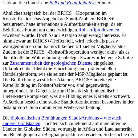
stark an die chine­sische
Belt and Road Initiative
erinnert.
Ähnliches zeigt sich bei der BRICS+-Ko­operation im
Rohstoffsektor. Das Angebot an Saudi-Arabien, BRICS+
beizutreten, hatte internationale Aufmerksamkeit erregt, da ein
Beitritt das Forum um einen wichtigen
Rohstoffproduzenten
erweitern würde. Doch Saudi-Arabien zeigt wenig Interesse. Es
nimmt zwar an BRICS+-Treffen teil, wird jedoch als passiv
wahrgenommen und hat noch keinen offiziellen Mitgliedsstatus.
Zudem ist die BRICS+-Rohstoffkooperation weniger aktiv, als es
die öffentliche Wahr­nehmung nahelegt. Zwar wurden erste Schritte
zur
Zusammen­arbeit der geologischen Dienste
eingeleitet.
Unkonkret aber bleibt die Ein­richtung einer präferentiellen
Handelsplattform, wie sie seitens der MSP-Mitglieder geplant ist.
Die Befürch­tung west­licher Akteure, BRICS+ bereite eine
Kartellbildung im Rohstoffsektor vor, sind gegenwärtig
unbegründet. Im Gegensatz zum Ölmarkt sind mineralische
Lieferketten komplexer, was die Bildung eines Kartells erschwert.
Außerdem besteht eine starke Standortkonkurrenz, besonders in der
bis­lang von China domi­nierten Weiterverarbeitung.
Die
diplomatischen Bemühungen Saudi-Arabiens – wie auch
anderer Golfstaaten
– richten sich zunehmend auf mineral­­reiche
Länder im Globalen Süden, vorrangig in Afrika und Lateinamerika,
um Beteiligungen an Bergbauprojekten zu erzielen. So besuchte der