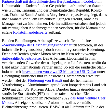
Partnerschaft mit dem chilenischen Bergbaukonzern Codelco
im
Lithiumabbau. Zudem fanden Gespräche in afrikanischen Staaten
wie Guinea, Tansania und der Demokratischen Republik Kongo
statt. Dabei ist Saudi-Arabiens Vor­gehen eher passiv angelegt, da es
über Manara vor allem Projektbeteiligungen erwirbt, ohne das
Management zu übernehmen. Die Inve­stitions­vorhaben sind jedoch
mit vertrag­lichen Abnahmegarantien versehen, für die Manara eine
eigene
Rohstoffhandelssparte
aufbaut.
Bei den Bemühungen, Arbeitsplätze zu schaffen und eine
»Saudisierung« der Beschäftigungslandschaft
zu forcieren, ist der
indus­trielle Bergbausektor jedoch von untergeordneter Bedeutung.
Denn der Betrieb großer Minen bietet im Kern relativ wenige
gutbezahlte Arbeitsplätze
. Das Arbeitsmarktpotenzial liegt im
verarbeitenden Gewerbe der nachgelagerten Liefer­ketten, wofür das
Land aktiv internationale Partner sucht. So soll die saudische Stah­l­
industrie mit
Investitionen von etwa 12 Milliarden US-Dollar
unter
Beteiligung türkischer und chinesischer Unternehmen erweitert
werden. Bei der
Förderung von Bauxit
und der heimischen
Verarbeitung zu Aluminiumwalzprodukten kooperiert das Land seit
2009 mit dem US-Konzern Alcoa. Darüber hinaus gründete der
saudi­sche Staatsfonds (PIF) mit dem taiwanesischen Elek­
tronikkonzern Foxconn im November 2022
das Joint Venture Ceer
Motors
. Als eigene saudi­sche Automarke soll es eben­falls
Elektrofahrzeuge produzieren. BMW ist als Lieferant für Teile der