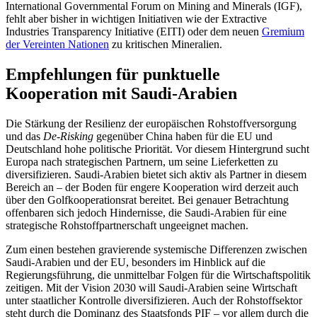
International Govern­mental Forum on Mining and Mine­rals (IGF),
fehlt aber bisher in wichtigen Initia­tiven wie der Extractive
Industries Trans­parency Initia­tive (EITI) oder dem neuen
Gremium
der Vereinten Nationen
zu kriti­schen Mineralien
.
Empfehlungen für punktuelle
Kooperation mit Saudi-Arabien
Die Stärkung der Resilienz der europäischen Rohstoffversorgung
und das
De-Risking
gegenüber China haben für die EU und
Deutschland hohe politische Priorität. Vor diesem Hintergrund sucht
Europa nach strategischen Partnern, um seine Liefer­ketten zu
diversifizieren. Saudi-Ara­bien bietet sich aktiv als Part­ner in diesem
Bereich an – der Boden für engere Ko­operation wird derzeit auch
über den Golf­kooperationsrat bereitet. Bei genauer Be­trachtung
offen­baren sich jedoch Hindernisse, die Saudi-Arabien für eine
strate­gische Rohstoff­partnerschaft ungeeignet machen.
Zum einen bestehen gravierende systemische Differenzen zwischen
Saudi-Arabien und der EU, besonders im Hinblick auf die
Regierungsführung, die unmittelbar Folgen für die Wirtschaftspolitik
zeitigen. Mit der Vision 2030 will Saudi-Arabien seine Wirt­schaft
unter staatlicher Kontrolle diversifizieren. Auch der Rohstoff­sektor
steht durch die Dominanz des Staats­fonds PIF – vor allem durch die