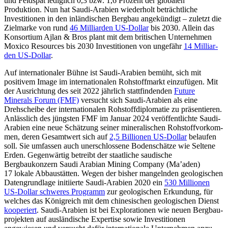
und Feldspat lediglich 0,3 bzw. 1,6 Prozent der globalen
Produktion. Nun hat Saudi-Arabien wiederholt beträchtliche
Investitio­nen in den inländischen Bergbau angekündigt – zuletzt die
Zielmarke von rund
46 Milliarden US-Dollar
bis 2030. Allein das
Konsortium Ajlan & Bros plant mit dem bri­tischen Unternehmen
Moxico Resources bis 2030 Investitionen von un­gefähr
14 Milliar­
den US-Dollar
.
Auf internationaler Bühne ist Saudi-Arabien bemüht, sich mit
positivem Image im internationalen Rohstoffmarkt einzu­fügen. Mit
der Ausrichtung des seit 2022 jährlich stattfindenden
Future
Minerals Forum (FMF)
versucht sich Saudi-Arabien als eine
Drehscheibe der internationalen Rohstoffdiplomatie zu präsentieren.
An­läss­lich des jüngsten FMF im Januar 2024 ver­öffentlichte Saudi-
Arabien eine neue Schät­zung seiner mineralischen Rohstoffvorkom­
men, deren Gesamtwert sich auf
2,5 Billio­nen US-Dollar
belaufen
soll. Sie umfassen auch unerschlossene Bodenschätze wie Seltene
Erden. Gegen­wärtig betreibt der staatliche saudi­sche
Bergbaukonzern Saudi Arabian Mining Company (Ma’aden)
17 lokale Abbaustätten. Wegen der bisher mangelnden geologischen
Datengrundlage initiierte Saudi-Arabien 2020 ein
530 Mil­lionen
US-Dollar schweres Programm
zur geologischen Erkundung, für
welches das Königreich mit dem chinesischen geologischen Dienst
ko­operiert
. Saudi-Arabien ist bei Explorationen wie neuen Bergbau­
projekten auf ausländische Expertise sowie Investitionen