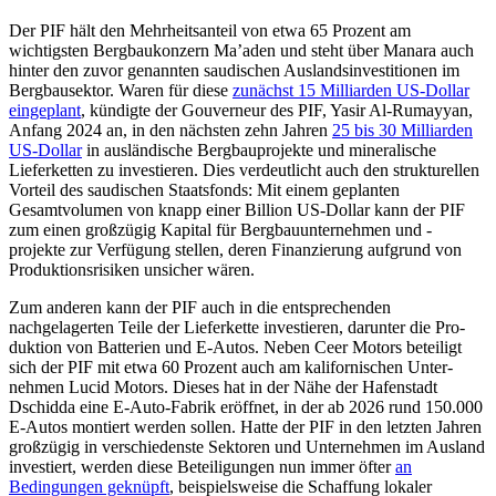
Der PIF hält den Mehrheitsanteil von etwa 65 Prozent am
wichtigsten Bergbaukonzern Ma’aden und steht über Manara auch
hinter den zuvor genannten saudischen Auslandsinvestitionen im
Bergbausektor. Waren für diese
zunächst 15 Milliar­den US-Dollar
eingeplant
, kündigte der Gouverneur des PIF, Yasir Al-Rumayyan,
Anfang 2024 an, in den näch­sten zehn Jahren
25 bis 30 Milliarden
US-Dollar
in ausländische Bergbauprojekte und minera­lische
Lieferketten zu investieren. Dies verdeutlicht auch den strukturellen
Vorteil des saudischen Staatsfonds: Mit einem geplanten
Gesamtvolumen von knapp einer Billion US-Dollar kann der PIF
zum einen großzügig Kapital für Bergbauunternehmen und -
projekte zur Verfügung stellen, deren Finanzierung aufgrund von
Produktions­risiken unsicher wären.
Zum anderen kann der PIF auch in die entsprechenden
nachgelagerten Teile der Lieferkette investieren, darunter die Pro­
duktion von Batterien und E-Autos. Neben Ceer Motors beteiligt
sich der PIF mit etwa 60 Pro­zent auch am kalifornischen Unter­
nehmen Lucid Motors. Dieses hat in der Nähe der Hafenstadt
Dschidda eine E-Auto-Fabrik eröffnet, in der ab 2026 rund 150.000
E‑Autos montiert werden sollen. Hatte der PIF in den letzten Jahren
groß­zügig in ver­schiedenste Sektoren und Unternehmen im Ausland
investiert, werden diese Beteiligungen nun immer öfter
an
Bedingungen geknüpft
, beispielsweise die Schaffung lokaler