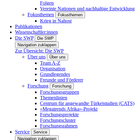
Folgen
Vereinte Nationen und nachhaltige Entwicklung
Fokusthemen
Fokusthemen
Krieg in Nahost
Publikationen
Wissenschaftler:innen
Die SWP
Die SWP
Navigation zuklappen
Zur Übersicht: Die SWP
Über uns
Über uns
Team A-Z
Organisation
Grundlegendes
Freunde und Förderer
Forschung
Forschung
Forschungsgruppen
Themenlinien
Centrum für angewandte Türkeistudien (CATS)
»Megatrends Afrika«-Projekt
Forschungsprojekte
Forschungscluster
Forschungsrahmen
Service
Service
Navigation zuklappen