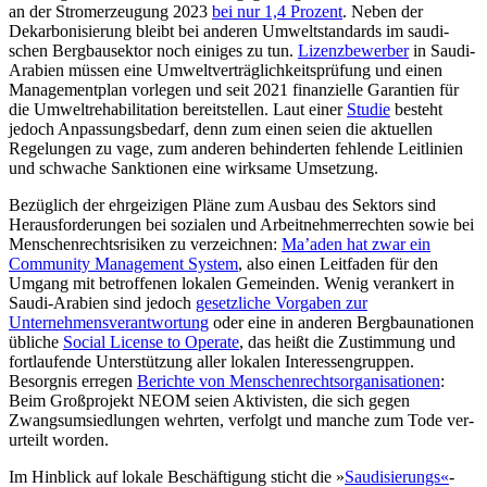
an der Stromerzeugung 2023
bei nur 1,4 Prozent
. Neben der
Dekarbonisierung bleibt bei anderen Um­weltstandards im saudi­
schen Bergbausektor noch einiges zu tun.
Lizenzbewerber
in Saudi-
Arabien müssen
eine Umweltverträglichkeitsprüfung und einen
Managementplan vorlegen und seit 2021 finanzielle Garantien für
die Umweltrehabilitation bereitstellen. Laut einer
Studie
besteht
jedoch Anpas­sungsbedarf, denn zum einen seien die ak­tu­ellen
Regelungen zu vage, zum anderen behinderten fehlende Leit­linien
und schwa­che Sanktionen eine wirksame Umsetzung.
Bezüglich der ehrgeizigen Pläne zum Ausbau des Sektors sind
Herausforderungen bei sozialen und Arbeitnehmerrechten sowie bei
Menschenrechtsrisiken zu ver­zeichnen:
Ma’aden hat zwar ein
Community Management System
, also einen
Leit­faden für den
Umgang mit betroffenen lokalen Gemeinden. Wenig ver­ankert in
Saudi-Arabien sind jedoch
gesetzliche Vor­gaben zur
Unternehmensverantwortung
oder eine in anderen Bergbaunationen
übliche
Social License to Operate
, das heißt die Zustimmung und
fortlaufende Unter­stützung aller lokalen Interessengruppen.
Besorgnis erregen
Berichte von Men­­schen­rechtsorganisationen
:
Beim Groß­projekt NEOM seien Aktivisten, die sich gegen
Zwangsumsiedlungen wehr­ten, ver­folgt und manche zum Tode ver­
urteilt worden.
Im Hinblick auf lokale Beschäftigung sticht die »
Saudisierungs«
-