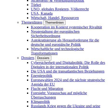
Sicherheits- & Verteidigungspolitik
Türkei
UNO, globales Regieren, Völkerrecht
USA, Kanada
Wirtschaft, Handel, Ressourcen
Themenlinien
Themenlinien
Kooperation im Kontext systemischer Rivalität
Neugestaltung der europäischen
Sicherheitsordnung
Autokratisierung als Herausforderung für die
deutsche und europäische Politik
Wirtschaftliche und technologische
Transformationen
Dossiers
Dossiers
Cybersicherheit und Digitalpolitik: Die Rolle des
Digitalen in der internationalen Politik
Die USA und die transatlantischen Beziehungen
Energiepolitik
Europawahlen 2024 und die nächste strategische
Agenda der EU
Flucht und Migration
Foresight: Vorausschau auf mögliche
Überraschungen
Klimapolitik
Russlands Krieg gegen die Ukraine und seine