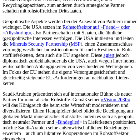
Recyclingkapazitäten, zum anderen durch strategische Part­ner­
schaften mit rohstoffreichen Drittstaaten.
Geopolitische Aspekte werden bei der Auswahl von Partnern immer
wichtiger. Die USA setzen im
Rohstoffsektor auf »Friend-« oder
»Allyshoring«,
also Partnerschaften mit Staaten, die ähnliche
(geo)poli­tische Inter­essen verfolgen. Die USA initi­ierten und leiten
die
Mine­rals Security Part­nership (MSP)
, einen Zusam­menschluss
vorrangig west­licher Industrienatio­nen für mehr Resilienz in Roh­
stoff­lieferketten, dem auch die EU angehört. Diese
agiert
jedoch
diplo­matisch zurück­haltender als die USA, auch wegen ihrer hohen
wirtschaftlichen Abhän­gigkeiten von verschiedenen Welt­regionen.
Im Fokus der EU stehen die eige­ne Ver­sorgungs­sicherheit und
gleichzeitig steigen­de EU-Anforderungen an nachhaltige Liefer­
ketten.
Saudi-Arabien präsentiert sich auf internationaler Bühne als neuer
Partner für mine­ralische Rohstoffe. Gemäß seiner
»Vision 2030«
will das Königreich die heimi­sche Wirtschaft modernisieren und
diver­si­fizieren. Einen Hauptpfeiler dabei bildet die Beteiligung am
globalen Markt mineralischer Rohstoffe. Indem es sich als geopoli­
tisch neutra­ler Partner und
»Binde­glied
«
in Lieferketten positioniert,
möchte Saudi-Arabien seine außen­wirtschaftlichen Be­zie­hungen
erweitern – auch um lukrative Ko­operationen im Roh­stoffsektor
einzu­gehen.