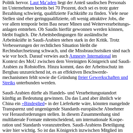
Politik hervor.
Laut Ma’aden
liegt der Anteil saudischen Personals
im Unternehmen bereits bei 70 Prozent, doch sei es trotz guter
Bezahlung schwierig, qualifizierte Fachkräfte zu finden. Viele neue
Stellen sind eher geringqualifizierte, oft wenig attraktive Jobs, die
vor allem tem­porär beim Bau neuer Minen und Weiterverarbeitungs­
anlagen entstehen. Ob Saudis hierfür gewonnen werden können,
bleibt fraglich. Die Arbeitsbedingungen für aus­ländische
Arbeitskräfte in Saudi-Arabien stehen stark in der Kritik. Trotz
Verbesserungen der rechtlichen Situation bleibt die
Rechtsdurchsetzung schwach, und die Missbrauchs­risiken sind nach
wie vor hoch. Darauf verwies auch
Amnesty International
im
Kontext des MoU zwischen dem Vereinig­ten Königreich und Saudi-
Arabien zu Roh­stoffen. Hinzu kommt, dass der Arbeitsschutz im
Bergbau unzureichend ist, es an effektiven Beschwerde­
mechanismen fehlt sowie die Gründung
freier Gewerkschaften und
Streiks
unterbunden werden.
Saudi-Arabien dürfte als Handels- und Verarbeitungsstandort
künftig an Bedeu­tung gewinnen. Da das Land aber ähnlich wie
China ein
»Bindeglied
«
in der Liefer­kette wäre, könnten man­gelnde
Trans­parenz und ungenügende Standards euro­päische Abnehmer
vor Herausforderungen stellen. In diesem Zusammenhang sind
multilaterale Formate mitentscheidend, um internatio­nale Koope­
ration und Standards voranzutreiben. Saudi-Arabiens Beteiligung
wäre hier wich­tig. So ist das Königreich in­zwischen Mit­glied im