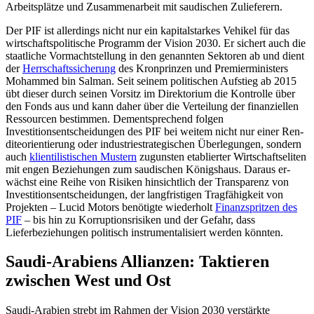
Arbeitsplätze und Zusammen­arbeit mit saudischen Zulieferern.
Der PIF ist allerdings nicht nur ein kapi­talstarkes Vehikel für das
wirtschaftspolitische Programm der Vision 2030. Er sichert auch die
staatliche Vormachtstellung in den genannten Sektoren ab und dient
der
Herrschaftssicherung
des Kronprinzen und Premierministers
Mohammed bin Salman. Seit seinem politischen Aufstieg ab 2015
übt dieser durch seinen Vorsitz im Direkto­rium die Kontrolle über
den Fonds aus und kann daher über die Verteilung der finan­ziellen
Ressourcen bestimmen. Dementsprechend folgen
Investitionsentscheidungen des PIF bei weitem nicht nur einer Ren­
diteorientierung oder industriestrategi­schen Überlegungen, sondern
auch
klien­tilistischen Mustern
zugunsten etablierter Wirtschaftseliten
mit engen Beziehungen zum saudischen Königshaus. Daraus er­
wächst eine Reihe von Risiken hinsichtlich der Transparenz von
Investitionsentscheidungen, der langfristigen Tragfähigkeit von
Projekten – Lucid Motors benötigte wieder­holt
Finanzspritzen des
PIF
– bis hin zu Korruptionsrisiken und der Gefahr, dass
Lieferbeziehungen politisch instrumentalisiert werden könnten.
Saudi-Arabiens Allianzen: Taktieren
zwischen West und Ost
Saudi-Arabien strebt im Rahmen der Vision 2030 verstärkte