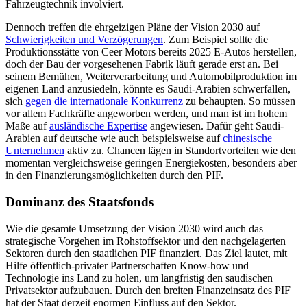
Fahrzeug­technik involviert.
Dennoch treffen die ehrgeizigen Pläne der Vision 2030 auf
Schwierigkeiten und Verzögerungen
. Zum Beispiel sollte die
Produktionsstätte von Ceer Motors bereits 2025 E-Autos herstellen,
doch der Bau der vorgesehenen Fabrik läuft gerade erst an. Bei
seinem Bemühen, Weiterverarbeitung und Automobilproduktion im
eigenen Land anzusiedeln, könnte es Saudi-Arabien schwer­fallen,
sich
gegen die internationale Konkurrenz
zu behaupten. So müssen
vor allem Fachkräfte angeworben werden, und man ist im hohem
Maße auf
ausländische Expertise
angewiesen. Dafür geht Saudi-
Arabien auf deutsche wie auch beispielsweise auf
chinesische
Unternehmen
aktiv zu. Chancen lägen in Standort­­vorteilen wie den
momentan vergleichs­weise gerin­gen Energiekosten, besonders aber
in den Finanzierungsmöglichkeiten durch den PIF.
Dominanz des Staatsfonds
Wie die gesamte Umsetzung der Vision 2030 wird auch das
strategische Vorgehen im Rohstoffsektor und den nachgelagerten
Sektoren durch den staatlichen PIF finan­ziert. Das Ziel lautet, mit
Hilfe öffent­lich-privater Partnerschaften Know-how und
Technologie ins Land zu holen, um lang­fristig den saudischen
Privatsektor auf­zubauen. Durch den breiten Finanz­einsatz des PIF
hat der Staat derzeit enormen Ein­fluss auf den Sektor.