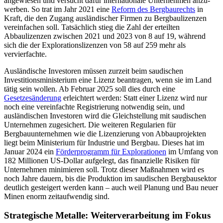
angewiesen und versucht dafür internationale Unternehmen anzu­
werben. So trat im Jahr 2021 eine
Reform des Bergbaurechts
in
Kraft, die den Zugang ausländischer Firmen zu Berg­baulizenzen
vereinfachen soll. Tatsächlich stieg die Zahl der erteilten
Abbaulizenzen zwischen 2021 und 2023 von 8 auf 19, wäh­rend
sich die der Explorationslizenzen von 58 auf 259 mehr als
verv
ierfachte
.
Ausländische Investoren müssen zurzeit beim saudischen
Investitionsministerium eine Lizenz beantragen, wenn sie im Land
tätig sein wollen. Ab Februar 2025 soll dies durch eine
Gesetzesänderung
erleichtert werden
: Statt einer Lizenz wird nur
noch eine vereinfachte Registrierung notwendig sein, und
ausländischen Investoren wird die Gleichstellung mit saudischen
Unternehmen zugesichert. Die weiteren Regularien für
Bergbauunternehmen wie die Lizenzierung von Abbauprojekten
liegt beim Minis­terium für Industrie und Bergbau. Dieses hat im
Januar 2024 ein
Förderprogramm für Explorationen
im Umfang von
182 Mil­lionen US-Dollar aufgelegt, das finanzielle Risiken für
Unternehmen minimieren soll. Trotz dieser Maßnahmen wird es
noch Jahre dauern, bis die Produktion im saudi­schen Bergbausektor
deutlich gesteigert werden kann – auch weil Planung und Bau neuer
Minen enorm zeitaufwendig sind.
Strategische Metalle: Weiterverarbeitung im Fokus