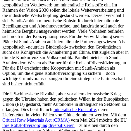
geopolitischen Wettbewerb um mineralische Rohstoffe ein. Im
Rahmen der Vision 2030 sollen die lokale Weiterverarbeitung und
die industrielle Wertschöpfung gestärkt werden. Derzeit verschafft
sich Saudi-Arabien mineralische Rohstoffe durch internationale
Beteiligungen und Abnahme­verträge, und langfristig soll auch der
heimische Bergbau ausgeweitet wer­den. Viele Vor­haben befinden
sich noch in der Konzeptionsphase. Für die Verwirk­lichung seiner
Pläne ist Saudi-Arabien auf internationale Partner angewiesen. Als
geopolitisch »neu­trales Bindeglied« zwischen den Großmächten
sucht das Königreich die Annäherung an China, tritt zugleich aber in
direkte Konkurrenz zur Volksrepublik. Parallel bietet sich Saudi-
Arabien dem Westen als Partner für die Rohstoffdiversifizierung an.
Für die EU erscheint eine Kooperation mit Saudi-Arabien als
Option, um die eigene Roh­stoffversorgung zu sichern – doch
wichtige Grundvoraussetzungen für eine stra­tegische Partnerschaft
sind bisher nicht erfüllt.
Die US-chinesische Rivalität, aber vor allem der russische Krieg
gegen die Ukraine haben den politischen Willen in der Euro­päischen
Union (EU) gestärkt, mehr Auto­nomie in strategischen Sektoren zu
erlan­gen. Dies betrifft auch
mineralische Roh­stoffe
, deren
Lieferketten in vielen Fällen von China dominiert werden. Mit dem
Critical Raw Materials Act (CRMA)
vom Mai 2024 möchte die EU
ihre Rohstoffversorgung diversifizieren
– zum einen durch den
Ausbau euro­päischer Abbau-, Weiterverarbeitungs- und