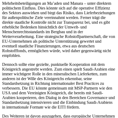
Mehr­heitsbeteiligungen an Ma’aden und Manara – unter direktem
politischem Einfluss. Dies könnte sich auf die operative Effizienz
des Sektors aus­wirken und birgt das Risiko, dass Liefer­beziehungen
für außenpolitische Ziele vereinnahmt werden. Ferner trägt die
direkte staat­liche Kontrolle nicht zur Trans­parenz bei, und es gibt
erhebliche Bedenken hin­sichtlich der Umwelt- und
Menschenrechtsstandards im Bergbau und in der
Weiterverarbeitung. Eine strategische Rohstoffpartnerschaft, die von
EU-Unter­nehmen als politi­sche Unter­stützung gewertet und
eventuell staat­liche Finanzierungen, etwa aus deut­schen
Rohstofffonds, ermöglichen würde, wird daher gegenwärtig nicht
empfohlen.
Dennoch sollte eine gezielte, punktuelle Kooperation mit dem
Königreich angestrebt werden. Zum einen spielt Saudi-Arabien eine
immer wichtigere Rolle in den mine­ralischen Lieferketten, zum
anderen ist der Wille des Königreichs erkennbar, seine
Standardsetzung in Richtung internatio­naler Best Practices zu
verbessern. Die EU könnte gemeinsam mit MSP-Partnern wie den
USA und dem Vereinigten Königreich, die bereits mit Saudi-
Arabien kooperieren, den Dialog in den Bereichen Governance und
Standardsetzung intensivieren und die Einbindung Saudi-Arabiens
in internatio­nale Formate wie die EITI fördern.
Des Weiteren ist davon auszugehen, dass europäische Unternehmen