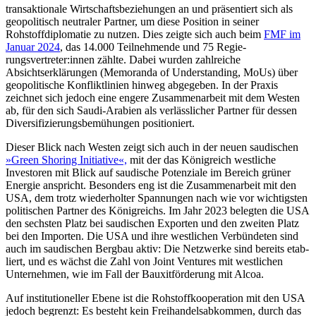
transaktionale Wirtschaftsbeziehungen an und präsentiert sich als
geopoli­tisch neutraler Partner, um diese Position in seiner
Rohstoffdiplomatie zu nutzen. Dies zeigte sich auch beim
FMF im
Januar 2024
, das 14.000 Teilnehmende und 75 Regie­
rungsvertreter:innen zählte. Dabei wurden zahlreiche
Absichtserklärungen (Memoranda of Understanding, MoUs) über
geopolitische Kon­flikt­linien hinweg ab­gegeben. In der Praxis
zeichnet sich jedoch eine engere Zusammenarbeit mit dem Westen
ab, für den sich Saudi-Arabien als verlässlicher Part­ner für dessen
Diversifizierungsbemühungen positioniert.
Dieser Blick nach Westen zeigt sich auch in der neuen saudischen
»Green Shoring Initiative«,
mit der das Königreich westliche
Investoren mit Blick auf saudische Poten­ziale im Bereich grüner
Energie anspricht. Besonders eng ist die Zusammenarbeit mit den
USA, dem trotz wiederholter Span­nungen nach wie vor wichtigsten
poli­tischen Partner des Königreichs. Im Jahr 2023 belegten die USA
den sechsten Platz bei saudischen Exporten und den zweiten Platz
bei den Importen. Die USA und ihre westlichen Ver­bündeten sind
auch im saudischen Berg­bau aktiv: Die Netzwerke sind bereits etab­
liert, und es wächst die Zahl von Joint Ven­tures mit westlichen
Unternehmen, wie im Fall der Bauxitförderung mit Alcoa.
Auf institutioneller Ebene ist die Rohstoffkooperation mit den USA
jedoch begrenzt: Es besteht kein Freihandelsabkommen, durch das