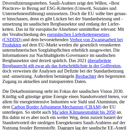
Diversifizierungsstreben. Saudi-Arabien zeigt den Wil­len, »Best
Practices« in Bezug auf ESG-Kri­terien (Um­welt, Soziales und
Unternehmensführung) umzusetzen. Doch die EU sollte hier genau­
er hinschauen, denn es gibt Lücken bei der Standardsetzung und -
umsetzung im saudi­schen Bergbausektor und entlang der Liefer­
ketten. Das ist für euro­päische Abnehmer unmittelbar relevant: Mit
der Verabschiedung des
europäischen Lieferkettengesetzes
(CSDDD)
und dem bevorstehenden
Verbot von Zwangs­arbeit bei
Produkten
auf dem EU-Markt
werden die gesetzlich ver­ankerten
unternehmerischen Sorgfaltspflich­ten erheb­lich ausgeweitet. Die
Informa­tionen zur Nachhaltigkeits-Gover­nance im saudischen
Bergbausektor sind derzeit spär­lich. Das 2021
überarbeitete
Bergbaurecht gilt zwar als das fortschrittlichste in der Golfregion
,
doch verweisen die Ana­lysen auf Defizite bei der Standard­setzung
und -umsetzung. Außerdem bemängeln
Beobachter
den begrenzten
Zugang zu aktuellen und trans­parenten Daten.
Die Dekarbonisierung steht im Fokus der saudischen Vision 2030.
Künftig soll gün­stige grüne Energie einen Standortvorteil bieten, vor
allem für energieintensive Indu­strien wie Stahl und Aluminium, die
dem
Carbon Border Adjustment Mechanism (CBAM)
der EU
unterliegen. So strebt auch
Ma’aden Klimaneutralität bis 2050
an.
Bis dahin ist es aber noch ein weiter Weg, denn zurzeit basiert der
Standortvorteil der nied­rigen Energiekosten Saudi-Arabiens auf der
Nutzung fossiler Brennstoffe. Dagegen lag der saudische EE-Anteil