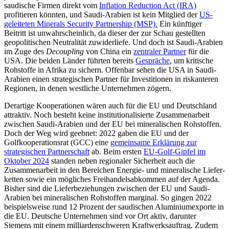
saudische Firmen direkt vom
Inflation Reduction Act (IRA)
profitieren könnten, und Saudi-Arabien ist kein Mitglied der
US-
geleiteten Minerals Security Partnership (MSP).
Ein künftiger
Beitritt ist unwahrscheinlich, da dieser der zur Schau gestellten
geopolitischen Neutra­lität zuwiderliefe. Und doch ist Saudi-Arabien
im Zuge des
Decoupling
von China ein
zentraler Partner
für die
USA
. Die beiden Länder führten bereits
Gespräche
, um kritische
Rohstoffe in Afrika zu sichern. Offenbar sehen die USA in Saudi-
Arabien einen strategischen Partner für Investitionen in riskanteren
Regionen, in denen westliche Unternehmen zögern.
Derartige Kooperationen wären auch für die EU und Deutschland
attraktiv. Noch besteht keine institutionalisierte Zusammenarbeit
zwischen Saudi-Arabien und der EU bei mineralischen Rohstoffen.
Doch der Weg wird geebnet: 2022 gaben die EU und der
Golfkooperationsrat (GCC) eine
gemein­same Erklärung zur
strategischen Partnerschaft
ab. Beim ersten
EU-Golf-Gipfel im
Oktober 2024
standen neben regionaler Sicherheit auch die
Zusammenarbeit in den Bereichen Energie- und mineralische Liefer­
ketten sowie ein mögliches Freihandels­abkommen auf der Agenda.
Bisher sind die Lieferbeziehungen zwischen der EU und Saudi-
Arabien bei mineralischen Rohstoffen marginal. So gingen 2022
beispielsweise rund 12 Prozent der saudischen Aluminium­exporte in
die EU. Deutsche Unter­neh­men sind vor Ort aktiv, darunter
Siemens mit einem milliardenschweren Kraftwerks­auftrag
. Zudem