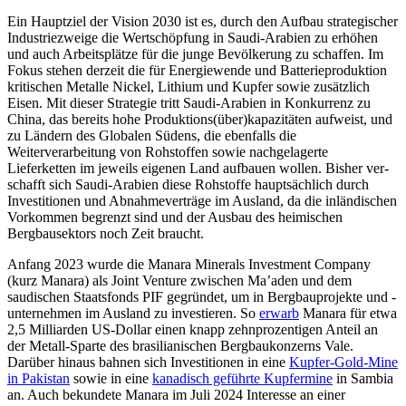
Ein Hauptziel der Vision 2030 ist es, durch den Aufbau strategischer
Industriezweige die Wertschöpfung in Saudi-Arabien zu er­höhen
und auch Arbeitsplätze für die junge Bevölkerung zu schaffen. Im
Fokus stehen derzeit die für Energiewende und Batterieproduktion
kritischen Metal­le Nickel, Lithi­um und Kupfer sowie zusätz­lich
Eisen. Mit dieser Strategie tritt Saudi-Arabien in Kon­kurrenz zu
China, das bereits hohe Produk­tions(über)kapazitäten aufweist, und
zu Ländern des Globalen Südens, die eben­falls die
Weiterverarbeitung von Rohstoffen sowie nachgelagerte
Lieferketten im jeweils eigenen Land aufbauen wollen. Bisher ver­
schafft sich Saudi-Arabien diese Rohstoffe haupt­sächlich durch
Investitionen und Ab­nahme­verträge im Ausland, da die inländi­schen
Vorkommen begrenzt sind und der Ausbau des hei­mischen
Bergbausektors noch Zeit braucht.
Anfang 2023 wurde die Manara Minerals Investment Company
(kurz Manara) als Joint Venture zwischen Ma’aden und dem
saudischen Staatsfonds PIF gegründet, um in Bergbauprojekte und -
unternehmen im Aus­land zu investieren. So
erwarb
Manara für etwa
2,5 Milliarden US-Dollar einen knapp zehnprozentigen Anteil an
der Metall-Sparte des brasilianischen Bergbaukonzerns Vale.
Darüber hinaus bahnen sich Investi­tionen in eine
Kupfer-Gold-Mine
in Pakistan
sowie in eine
kanadisch geführte Kupfermine
in Sambia
an. Auch bekundete Manara im Juli 2024 Interesse an einer