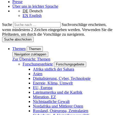
Presse
Über uns in leichter Sprache
DE
Deutsch
EN
English
Suche
Suchvorschläge erscheinen,
wenn mindestens 2 Zeichen eingegeben werden. Verwenden Sie die
Pfeiltasten, um durch die Vorschläge zu navigieren.
Suche abschicken
Themen
Themen
Navigation zuklappen
Zur Übersicht: Themen
Forschungsgebiete
Forschungsgebiete
Afrika südlich der Sahara
Asien
Digitalisierung, Cyber, Technologie
Energie, Klima, Umwelt
EU, Europa
Lateinamerika und die Karibik
Migration, EZ
Nichtstaatliche Gewalt
Nordafrika und Mittlerer Osten
Russland, Osteuropa, Zentralasien