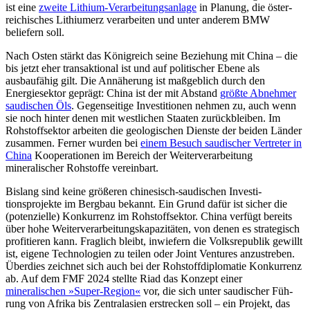
ist eine
zweite Lithium-Verarbeitungsanlage
in Planung, die öster­
reichisches Lithiumerz verarbeiten und unter anderem BMW
beliefern soll.
Nach Osten stärkt das Königreich seine Beziehung mit China – die
bis jetzt eher transaktional ist und auf politischer Ebene als
ausbaufähig gilt. Die Annäherung ist maßgeblich durch den
Energiesektor ge­prägt: China ist der mit Abstand
größte Abnehmer
saudischen Öls
. Gegen­seitige Investitionen nehmen zu, auch wenn
sie noch hinter denen mit westlichen Staaten zurückbleiben. Im
Rohstoffsektor arbeiten die geologischen Dienste der beiden Länder
zusammen. Ferner wur­den bei
einem Be­such saudischer Vertreter in
China
Koopera­tionen im Bereich der Weiterverarbeitung
mineralischer Roh­stoffe vereinbart.
Bislang sind keine größeren chinesisch-saudischen Investi­
tionsprojekte im Bergbau bekannt. Ein Grund dafür ist sicher die
(potenzielle) Konkurrenz im Rohstoffsektor. China verfügt bereits
über hohe Weiterverarbeitungskapazitäten, von denen es stra­te­gisch
profitieren kann. Fraglich bleibt, in­wiefern die Volksrepublik gewillt
ist, eigene Technologien zu teilen oder Joint Ventures anzustre­ben.
Überdies zeichnet sich auch bei der Rohstoffdiplomatie Konkurrenz
ab. Auf dem FMF 2024 stellte Riad das Konzept einer
mineralischen »Super-Region«
vor, die sich unter saudischer Füh­
rung von Afrika bis Zentralasien erstrecken soll – ein Pro­jekt, das