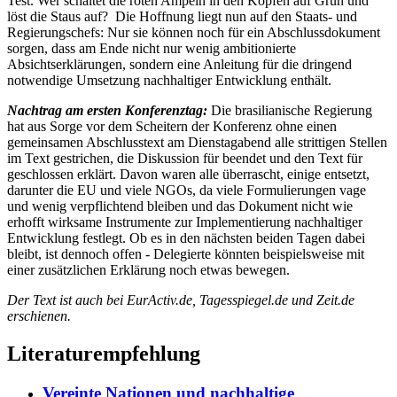
Test. Wer schaltet die roten Ampeln in den Köpfen auf Grün und
löst die Staus auf?
Die Hoffnung liegt nun auf den Staats- und
Regierungschefs: Nur sie können noch für ein Abschlussdokument
sorgen, dass am Ende nicht nur wenig ambitionierte
Absichtserklärungen, sondern eine Anleitung für die dringend
notwendige Umsetzung nachhaltiger Entwicklung enthält.
Nachtrag am ersten Konferenztag:
Die brasilianische Regierung
hat aus Sorge vor dem Scheitern der Konferenz ohne einen
gemeinsamen Abschlusstext am Dienstagabend alle strittigen Stellen
im Text gestrichen, die Diskussion für beendet und den Text für
geschlossen erklärt. Davon waren alle überrascht, einige entsetzt,
darunter die EU und viele NGOs, da viele Formulierungen vage
und wenig verpflichtend bleiben und das Dokument nicht wie
erhofft wirksame Instrumente zur Implementierung nachhaltiger
Entwicklung festlegt. Ob es in den nächsten beiden Tagen dabei
bleibt, ist dennoch offen - Delegierte könnten beispielsweise mit
einer zusätzlichen Erklärung noch etwas bewegen.
Der Text ist auch bei
EurActiv.de, Tagesspiegel.de und Zeit.de
erschienen
.
Literaturempfehlung
Vereinte Nationen und nachhaltige