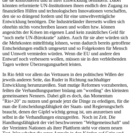
die sie kontrollieren und in ihrer Entwicklung behindern. Dabei
könnten reformierte UN-Institutionen ihnen endlich den Zugang zu
finanziellen Hilfen und technologischen Innovationen verschaffen,
den sie so drängend fordern und für eine umweltverträgliche
Entwicklung benötigen. Die Industrieländer ihrerseits wollen sich
ohnehin nichts vorschreiben lassen und wollen bzw. können
angesichts der Krisen im eigenen Land kein zusätzliches Geld für
"noch mehr UN-Bürokratie" zahlen. Auch für sie aber würden sich
die Mehrkosten mittelfristig lohnen, wenn dadurch bereits getroffene
Entscheidungen endlich umgesetzt und so Folgekosten für Mensch
und Umwelt vermieden würden. Wenn die EU und andere den
Entwurf noch verbessern wollen, müssen sie in den verbleibenden
Tagen weitere Überzeugungsarbeit leisten.
In Rio fehlt vor allem das Vertrauen in den politischen Willen der
jeweils anderen Seite, das Ruder in Richtung nachhaltiger
Entwicklung herumzureißen. Statt mutige Reformen vorzubereiten,
feilten die Verhandlungspartner bislang am "wording" des kleinsten
gemeinsamen Nenners. Dabei gilt es doch, das Momentum
"Rio+20" zu nutzen und gerade jetzt die Dinge zu erledigen, für die
man die Entscheidungsfähigkeit der Staats- und Regierungschefs
braucht, denen der Gipfel wichtig genug ist, um anzureisen und
selbst in die Verhandlungen einzugreifen.
Noch ist Zeit. Die
Handlungsfähigkeit der viel beschworenen "Weltgemeinschaft" und
der Vereinten Nationen als ihrer Plattform steht vor einem neuen