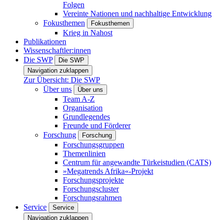
Folgen
Vereinte Nationen und nachhaltige Entwicklung
Fokusthemen
Fokusthemen
Krieg in Nahost
Publikationen
Wissenschaftler:innen
Die SWP
Die SWP
Navigation zuklappen
Zur Übersicht: Die SWP
Über uns
Über uns
Team A-Z
Organisation
Grundlegendes
Freunde und Förderer
Forschung
Forschung
Forschungsgruppen
Themenlinien
Centrum für angewandte Türkeistudien (CATS)
»Megatrends Afrika«-Projekt
Forschungsprojekte
Forschungscluster
Forschungsrahmen
Service
Service
Navigation zuklappen