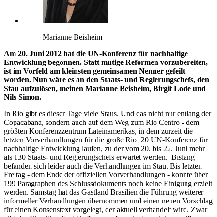
Marianne Beisheim
Am 20. Juni 2012 hat die UN-Konferenz für nachhaltige
Entwicklung begonnen. Statt mutige Reformen vorzubereiten,
ist im Vorfeld am kleinsten gemeinsamen Nenner gefeilt
worden. Nun wäre es an den Staats- und Regierungschefs, den
Stau aufzulösen, meinen Marianne Beisheim, Birgit Lode und
Nils Simon.
In Rio gibt es dieser Tage viele Staus. Und das nicht nur entlang der
Copacabana, sondern auch auf dem Weg zum Rio Centro - dem
größten Konferenzzentrum Lateinamerikas, in dem zurzeit die
letzten Vorverhandlungen für die große Rio+20 UN-Konferenz für
nachhaltige Entwicklung laufen, zu der vom 20. bis 22. Juni mehr
als 130 Staats- und Regierungschefs erwartet werden.
Bislang
befanden sich leider auch die Verhandlungen im Stau. Bis letzten
Freitag - dem Ende der offiziellen Vorverhandlu
ngen - konnte über
199 Paragraphen des Schlussdokuments noch keine Einigung erzielt
werden. Samstag hat das Gastland Brasilien die Führung weiterer
informeller Verhandlungen übernommen und einen neuen Vorschlag
für einen Konsenstext vorgelegt, der aktuell verhandelt wird. Zwar