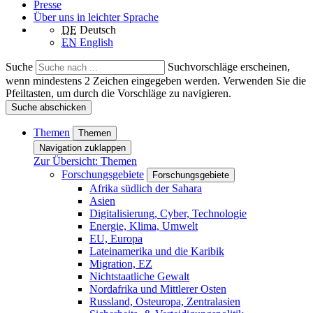
Presse
Über uns in leichter Sprache
DE
Deutsch
EN
English
Suche
Suchvorschläge erscheinen,
wenn mindestens 2 Zeichen eingegeben werden. Verwenden Sie die
Pfeiltasten, um durch die Vorschläge zu navigieren.
Suche abschicken
Themen
Themen
Navigation zuklappen
Zur Übersicht: Themen
Forschungsgebiete
Forschungsgebiete
Afrika südlich der Sahara
Asien
Digitalisierung, Cyber, Technologie
Energie, Klima, Umwelt
EU, Europa
Lateinamerika und die Karibik
Migration, EZ
Nichtstaatliche Gewalt
Nordafrika und Mittlerer Osten
Russland, Osteuropa, Zentralasien