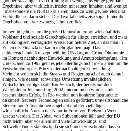
gibt der 50-seitige Text Hoffnung auf wenigstens einige greifbare
Ergebnisse, aber wirklich zufrieden mit seinen Inhalten sind wenige
- insbesondere die NGOs kritisieren, dass zu wenig Konkretes und
Verbindliches darin stehe.
Der Text falle teilweise sogar hinter die
Ergebnisse von vor zwanzig Jahren zurück.
Immerhin geht es um die große Herausforderung, wirtschaftlichen
Wohlstand und soziale Gerechtigkeit für alle zu erreichen, und zwar
auf ökologisch verträgliche Weise. Ein hehres Ziel, an das man in
Zeiten der Finanzkrise kaum mehr glauben mag. Das
dahinterstehende Konzept heißt im UN-Jargon "Grüne Ökonomie
im Kontext nachhaltiger Entwicklung und Armutsbekämpfung". Im
Unterschied zu 1992 geht es jetzt allerdings nicht mehr allein um die
Festschreibung des Prinzips der nachhaltigen Entwicklung.
Vielmehr wollen sich die Staats- und Regierungschef auch darauf
einigen, wie dessen
schwierige Umsetzung im alltäglichen
Wirtschaften erfolgen soll. Ein Versuch, der bereits auf dem
Weltgipfel in Johannesburg 2002 unternommen wurde
- mit
beschränktem Erfolg. In Rio werden nun konkrete Instrumente
diskutiert: Saubere Technologien sollen gefördert, umweltschädliche
Steuern und Subventionen abgebaut und der vielfältige
wirtschaftliche Nutzen der Natur in Form von Preisen in Wert
gesetzt werden. Der Abbau von Subventionen fällt auch der EU
nicht leicht, aber vor allem sind viele Entwicklungs- und
Schwellenländer skeptisch, da sie sich nicht vorschreiben lassen