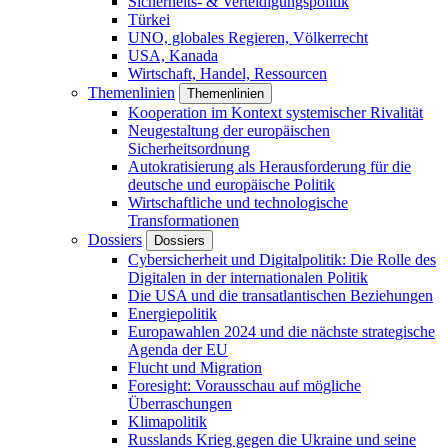
Sicherheits- & Verteidigungspolitik
Türkei
UNO, globales Regieren, Völkerrecht
USA, Kanada
Wirtschaft, Handel, Ressourcen
Themenlinien
Themenlinien
Kooperation im Kontext systemischer Rivalität
Neugestaltung der europäischen
Sicherheitsordnung
Autokratisierung als Herausforderung für die
deutsche und europäische Politik
Wirtschaftliche und technologische
Transformationen
Dossiers
Dossiers
Cybersicherheit und Digitalpolitik: Die Rolle des
Digitalen in der internationalen Politik
Die USA und die transatlantischen Beziehungen
Energiepolitik
Europawahlen 2024 und die nächste strategische
Agenda der EU
Flucht und Migration
Foresight: Vorausschau auf mögliche
Überraschungen
Klimapolitik
Russlands Krieg gegen die Ukraine und seine