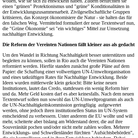
wollen, wie sie sich zu entwickeln haben. Zudem befürchten sie
einen "grünen" Protektionismus und "grüne" Konditionalitäten in
der Entwicklungszusammenarbeit. Zivilgesellschaftliche Gruppen
kritisieren, das Konzept ökonomisiere die Natur - sie halten das für
den falschen Weg. Vermittelnd formuliert der neue Textentwurf nun,
die "Grüne Ökonomie" sei "ein wichtiges" Mittel zur Umsetzung
nachhaltiger Entwicklung.
Die Reform der Vereinten Nationen fällt kleiner aus als gedacht
Um den Wandel in Richtung Nachhaltigkeit besser unterstützen und
begleiten zu können, sollen in Rio auch die Vereinten Nationen
reformiert werden. Hierfür standen zunächst große Pläne auf dem
Papier: die Schaffung einer vollwertigen UN-Umweltorganisation
und eines tatkräftigen Rates für Nachhaltige Entwicklung. Beide
Ideen wurden mittlerweile klein gekocht: Bitte keine neuen
Institutionen, lautet das Credo, stattdessen ein wenig Reform hier
und da. Mehr Geld kosten darf es aber keinesfalls. Nach dem neuen
Textentwurf sollen nun sowohl das UN-Umweltprogramm als auch
die UN-Nachhaltigkeitskommission geringfügig
aufgewertet
werden, ohne jedoch ihren institutionellen Status im UN-System
entscheidend zu verbessern. Unter anderem die EU wollte und will
mehr, scheiterte aber bislang am Widerstand derer, die auf ihre
Souveränität pochen und/oder nicht mehr zahlen wollen. Mehrere
Entwicklungs- und Schwellenländer fürchten "Aufsichtsbehörden",