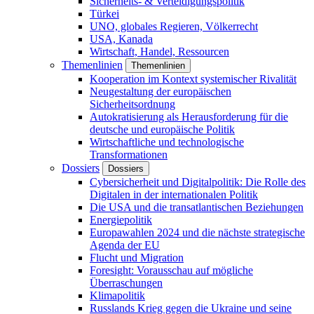
Sicherheits- & Verteidigungspolitik
Türkei
UNO, globales Regieren, Völkerrecht
USA, Kanada
Wirtschaft, Handel, Ressourcen
Themenlinien
Themenlinien
Kooperation im Kontext systemischer Rivalität
Neugestaltung der europäischen
Sicherheitsordnung
Autokratisierung als Herausforderung für die
deutsche und europäische Politik
Wirtschaftliche und technologische
Transformationen
Dossiers
Dossiers
Cybersicherheit und Digitalpolitik: Die Rolle des
Digitalen in der internationalen Politik
Die USA und die transatlantischen Beziehungen
Energiepolitik
Europawahlen 2024 und die nächste strategische
Agenda der EU
Flucht und Migration
Foresight: Vorausschau auf mögliche
Überraschungen
Klimapolitik
Russlands Krieg gegen die Ukraine und seine