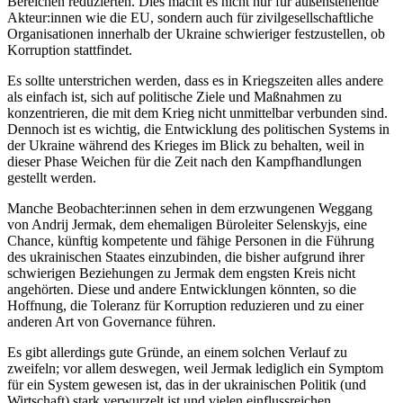
Bereichen redu­zierten. Dies macht es nicht nur für außenstehende
Akteur:innen wie die EU, sondern auch für zivilgesellschaftliche
Organisationen innerhalb der Ukraine schwieriger fest­zustellen, ob
Kor­ruption stattfindet.
Es sollte unterstrichen werden, dass es in Kriegszeiten alles andere
als einfach ist, sich auf politische Ziele und Maßnahmen zu
konzentrieren, die mit dem Krieg nicht unmittelbar verbunden sind.
Dennoch ist es wichtig, die Entwicklung des politischen Systems in
der Ukraine während des Krieges im Blick zu behalten, weil in
dieser Phase Weichen für die Zeit nach den Kampf­handlungen
gestellt werden.
Manche Beobachter:innen sehen in dem erzwungenen Weggang
von Andrij Jermak, dem ehemaligen Büroleiter Selenskyjs, eine
Chance, künftig kompetente und fähige Personen in die Führung
des ukrainischen Staates einzubinden, die bisher aufgrund ihrer
schwierigen Beziehungen zu Jermak dem engsten Kreis nicht
angehörten. Diese und andere Entwicklungen könnten, so die
Hoffnung, die Toleranz für Korruption re­duzieren und zu einer
anderen Art von Governance führen.
Es gibt allerdings gute Gründe, an einem solchen Verlauf zu
zweifeln; vor allem des­wegen, weil Jermak lediglich ein Symptom
für ein System gewesen ist, das in der ukrai­nischen Politik (und
Wirtschaft) stark ver­wurzelt ist und vielen einflussreichen