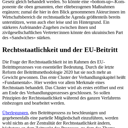
Gesetz gleich behandelt werden. So könnte eine »bottom-up«-Kom­
ponente die oben genannten, eher elitebezogenen Maßnahmen
ergänzen; zumal die hier in den Blick genommenen Akteur:innen im
Wirtschafts­bereich die rechtsstaatliche Agenda größten­teils bereits
unterstützen, wenn auch eher leise und im Hintergrund. Ein
stärkeres Aufeinander-Zugehen zwischen ihnen und
zivilgesellschaftlichen Vertreter:innen könnte den ukrainischen Part
des »Sand­wiches« stärken.
Rechtsstaatlichkeit und der EU-Beitritt
Die Frage der Rechtsstaatlichkeit ist im Rah­men des EU-
Beitrittsprozesses von essentieller Bedeutung. Durch die letzte
Reform der Beitrittsmethodologie 2020 hat sie noch mehr an
Gewicht gewonnen. Das erste Cluster der Verhandlungs­kapitel heißt
»Fundamentals«. Hier werden vor allem Merkmale eines
Rechtsstaats behandelt. Das Cluster wird als erstes eröffnet und erst
am Ende des Verhandlungsprozesses geschlossen. So sollen
Prinzipien der Rechtsstaatlichkeit während des ganzen Verfahrens
einbezogen und bearbeitet werden.
Überlegungen
, den Beitrittsprozess zu beschleunigen und
gegebenenfalls eine partielle Mitgliedschaft einzuführen, werden
wohl nichts an der Zentralität der Rechtsstaatlichkeit ändern,