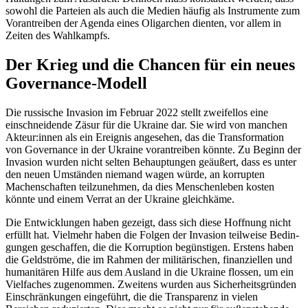
sowohl die Par­teien als auch die Medien häufig als Instru­mente zum
Vorantreiben der Agenda eines Olig­archen dienten, vor allem in
Zeiten des Wahl­kampfs.
Der Krieg und die Chancen für ein neues
Governance-Modell
Die russische Invasion im Februar 2022 stellt zweifellos eine
einschneidende Zäsur für die Ukraine dar. Sie wird von manchen
Akteur:innen als ein Ereignis angesehen, das die Transformation
von Governance in der Ukraine vorantreiben könnte. Zu Beginn der
Invasion wurden nicht selten Behauptungen ge­äußert, dass es unter
den neuen Umständen niemand wagen würde, an kor­rupten
Machenschaften teilzunehmen, da dies Menschenleben kosten
könnte und einem Verrat an der Ukraine gleichkäme.
Die Entwicklungen haben gezeigt, dass sich diese Hoffnung nicht
erfüllt hat. Viel­mehr haben die Folgen der Invasion teil­weise Bedin­
gungen geschaffen, die die Korruption begünstigen. Erstens haben
die Geldströme, die im Rahmen der militärischen, finanziellen und
humanitären Hilfe aus dem Ausland in die Ukraine flossen, um ein
Vielfaches zuge­nommen. Zweitens wurden aus Sicherheits­gründen
Einschränkungen eingeführt, die die Transparenz in vielen