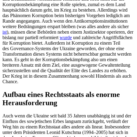
Korruptionsbekämpfung eine Rolle spie­len, zumal es dem Land
hauptsächlich darum geht, im Krieg zu bestehen. Aller­dings wird
das Phänomen Korruption beim bisherigen Vorgehen lediglich am
Rande angegangen. Auch wenn den Antikorrup­tionsinstitutionen
weitere Bedrängungen erspart bleiben (was alles andere als sicher
ist
), müssen diese Behörden neben einem Justiz­sektor operieren, der
bislang nur partiell reformiert
wurde
und zahlreiche Angriffsflächen
für Korruption bietet. Außerdem ist Korruption zu einem Teil
des Governance-Systems der Ukraine geworden, der ohne eine
Transformation dieses Systems nicht beherrschbar gemacht werden
kann. Es geht in der Korruptionsbekämpfung also um einen
breiteren Ansatz mit dem Ziel, eine ausgewogene Gewaltenteilung
sicherzustellen und die Qualität der Elite des Landes zu erhöhen.
Der Krieg ist in diesem Zusammenhang sowohl Hindernis als auch
Chance.
Aufbau eines Rechtsstaats als enorme
Herausforderung
Auch wenn die Ukraine seit bald 35 Jahren unabhängig ist und der
Einfluss des sowje­tischen Erbes langsam zurückgeht, verläuft der
Weg hin zu einem Rechtsstaat alles andere als linear. Insbesondere
unter dem Präsi­denten Leonid Kutschma (1994–2005) hat sich in