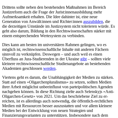
Drittens sollte neben den bestehenden Maßnahmen im Bereich
Justizreform auch die Frage der Jurist:innenausbildung mehr
Aufmerksamkeit erhalten. Die Idee dahin­ter ist, eine neue
Generation von Anwält:in­nen und Richter:innen
auszubilden
, die
die derzeitigen Umstände im Justizsystem nicht tolerieren würde. Es
geht also darum, Bil­dung in den Rechtswissenschaften stärker mit
einem entsprechenden Wertesystem zu verbinden.
Dies kann am besten im universitären Rahmen gelingen, wo es
möglich ist, rechts­wissenschaftliche Inhalte mit anderen Fächern
sinnvoll zu verknüpfen. Deswegen – und auch weil es einen
Überfluss an Jura-Studierenden in der Ukraine
gibt
– sollten viele
kleinere rechtswissenschaft­liche Studienangebote an bestehenden
Akademien geschlossen
werden
.
Viertens geht es darum, die Unabhängigkeit der Medien zu stärken.
Statt auf einen »Oligarchenpluralismus« zu setzen, sollten Medien
ihrer Arbeit möglichst unbeeinflusst von parteipolitischen Agenden
nach­gehen können. In diese Richtung zielte auch Selenskyjs »Anti-
Olig­archen-Gesetz« von 2021. Um das beschriebene Ziel zu er­
reichen, ist es allerdings auch notwendig, die öffentlich-rechtlichen
Medien mit Res­sourcen besser auszustatten und vor allem kleinere
Medien bei der Entwick­lung von neuen Strategien und
Finanzierungsvarianten zu unterstützen. Insbesondere nach dem