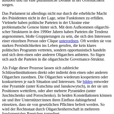
ausüben und für eine pluralistische Debatte in der Öffentlichkeit
sorgen.
Das Parlament ist allerdings nicht nur durch die erhebliche Macht
des Präsidenten nicht in der Lage, seine Funktionen zu er­füllen.
Vielmehr haben politische Parteien in der Ukraine eine
problematische Genese hinter sich. Mit dem Aufkommen oligarchi­
scher Strukturen in den 1990er Jahren haben Parteien die Tendenz
angenommen, bloße Gruppierungen zu sein, die sich den Interessen
einer einzelnen Person oder Clique
unterordnen
. Oft werden sie von
starken Persönlichkeiten ins Leben gerufen, die kein klares
politisches Programm ver­treten, sondern opportunistisch handeln
und sich dem einen oder anderen Oligarchen anbieten. So fügen
sich auch die Parteien in die oligarchische Governance-Struktur.
Als Folge dieser Prozesse lassen sich zahl­reiche
Schlüsselinstitutionen direkt oder indirekt dem einen oder anderen
Oligarchen zuordnen. Die Oligarchen wiederum kooperieren oder
konkurrieren je nach Situa­tion und Interessen. Sie
bilden
ent­weder
eine Pyramide (unter Kutschma und Janu­kowytsch), in der sie um
Positionen wetteifern, oder aber mehrere Pyra­miden (unter
Juschtschenko und Poroschenko). In beiden Konstellationen können
sie und ihre Unterstützer:innen ihren Ein­fluss dahin­gehend
einsetzen, dass sie von gesetzlichen Pflichten befreit werden. So
wird der Rechtsstaat durch Oligarchenherrschaft in mehreren
fundamentalen Bereichen torpediert.