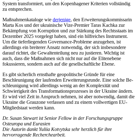
System transformiert, um den Kopenhagener Kriterien vollständig
zu entsprechen.
Maßnahmenkataloge wie
derjenige
, den Erweiterungskommissarin
Marta Kos und der ukrainische Vize-Premier Taras Kachka zur
Bekämpfung von Korruption und zur Stärkung des Rechtsstaats im
Dezember 2025 vorgelegt haben, sind ein hilfreiches Instrument.
Um die tieferliegenden Gover­nance-Probleme anzugehen, ist
allerdings ein breiterer Ansatz notwendig, der sich ins­besondere
darauf richtet, die Gewaltenteilung neu zu justieren. Wichtig ist
auch, dass die Maßnahmen sich nicht nur auf die Elitenebene
fokussieren, sondern auch auf die gesellschaftliche Ebene.
Es gibt sicherlich ernsthafte geopolitische Gründe für eine
Beschleunigung der laufen­den Erweiterungsrunde. Eine solche Be­
schleunigung wird allerdings wenig an der Komplexität und
Schwierigkeit des Trans­formationsprozesses in der Ukraine ändern.
Er wird viel Zeit in Anspruch nehmen, ist aber notwendig, damit die
Ukraine die Grauzone verlassen und zu einem voll­wertigen EU-
Mitgliedstaat werden kann.
Dr. Susan Stewart ist Senior Fellow in der Forschungsgruppe
Osteuropa und Eurasien
Die Autorin dankt Yuliia Kotvytska sehr herzlich für ihre
hervorragende Recherchearbeit.