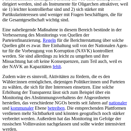
dirigiert werden, sind als Instrumente für Oligarchen attrak­tiver, weil
sie 1) leichter kontrollierbar sind und 2) sich stärker mit
Partikularinteressen und weni­ger mit Fragen beschäftigen, die für
die Gesamtgesellschaft wichtig sind.
Eine naheliegende Maßnahme in diesem Bereich bestünde in der
Verbesserung des Monitorings von Quellen der
Parteienfinanzierung.
Regeln
für die Berichterstattung über solche
Quellen gibt es zwar. Ihre Ein­haltung soll von der Nationalen Agen­
tur für die Vorbeugung von Korruption (NAVK) kon­trol­liert
werden. Sie sind allerdings zu leicht zu umgehen und ihre
Missachtung hat oft keine Konsequenzen, zum Teil auch, weil es
der NAVK an Kapazitäten
fehlt
.
Zudem wäre es sinnvoll, Aktivitäten zu fördern, die es den
Wähler:innen ermög­lichen, diejenigen Politiker:innen und Par­teien
zu wählen, die sich für ihre Interessen einsetzen. Eine solche
Erhöhung der Trans­parenz lässt sich zum Beispiel über ein
Monitoring des Abstimmungsverhaltens der Abgeordneten
herstellen, das verschiedene NGOs bereits seit Jahren auf
nationaler
und
kommunaler
Ebene
betreiben
. Die ent­sprechenden Plattformen
verdienen mehr Sichtbarkeit und könnten geografisch noch stärker
verbreitet werden. Außerdem hat das Monitoring im Gefolge der
russischen Vollinvasion nachgelassen und sollte wieder intensiviert
werden.