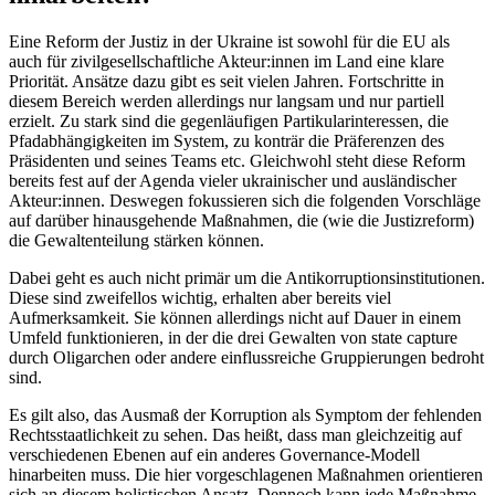
Eine Reform der Justiz in der Ukraine ist sowohl für die EU als
auch für zivilgesellschaftliche Akteur:innen im Land eine klare
Priorität. Ansätze dazu gibt es seit vielen Jahren. Fortschritte in
diesem Be­reich werden allerdings nur langsam und nur partiell
erzielt. Zu stark sind die gegen­läufigen Parti­kularinteressen, die
Pfad­abhängigkeiten im System, zu konträr die Präfe­renzen des
Präsidenten und seines Teams etc. Gleichwohl steht diese Reform
bereits fest auf der Agenda vieler ukrainischer und aus­ländischer
Akteur:innen. Deswegen fokussieren sich die folgenden Vorschläge
auf darüber hinausgehende Maßnahmen, die (wie die Justizreform)
die Gewaltenteilung stärken können.
Dabei geht es auch nicht primär um die Antikorruptionsinstitutionen.
Diese sind zweifellos wichtig, erhalten aber bereits viel
Aufmerksamkeit. Sie können allerdings nicht auf Dauer in einem
Umfeld funk­tionieren, in der die drei Gewalten von state capture
durch Oligarchen oder andere ein­flussreiche Gruppierungen bedroht
sind.
Es gilt also, das Ausmaß der Korruption als Symptom der fehlenden
Rechtsstaatlich­keit zu sehen. Das heißt, dass man gleich­zeitig auf
verschiedenen Ebenen auf ein anderes Governance-Modell
hinarbeiten muss. Die hier vorgeschlagenen Maß­nahmen orientieren
sich an diesem holis­tischen Ansatz. Dennoch kann jede Maß­nahme