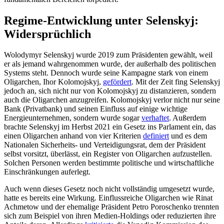
Regime-Entwicklung unter Selenskyj:
Widersprüchlich
Wolodymyr Selenskyj wurde 2019 zum Prä­sidenten gewählt, weil
er als jemand wahr­genommen wurde, der außerhalb des poli­tischen
Systems steht. Dennoch wurde seine Kampagne stark von einem
Oligarchen, Ihor Kolomojskyj,
gefördert
. Mit der Zeit fing Selenskyj
jedoch an, sich nicht nur von Kolomojskyj zu distanzieren, sondern
auch die Oligarchen anzugreifen. Kolomoj­skyj verlor nicht nur seine
Bank (Privatbank) und seinen Einfluss auf einige wich­tige
Energieunternehmen, sondern wurde sogar
verhaftet
. Außerdem
brachte Selen­skyj im Herbst 2021 ein Gesetz ins Parla­ment ein, das
einen Oligarchen anhand von vier Kriterien
definiert
und es dem
Nationalen Sicherheits- und Verteidigungsrat, dem der Präsident
selbst vorsitzt, überlässt, ein Register von Oligarchen aufzustellen.
Solchen Per­sonen werden bestimmte politische und wirtschaftliche
Einschränkungen auferlegt.
Auch wenn dieses Gesetz noch nicht voll­ständig umgesetzt wurde,
hatte es bereits eine Wirkung. Einflussreiche Oligarchen wie Rinat
Achmetow und der ehemalige Präsident Petro Poroschenko trennten
sich zum Beispiel von ihren Medien-Holdings oder reduzierten ihre