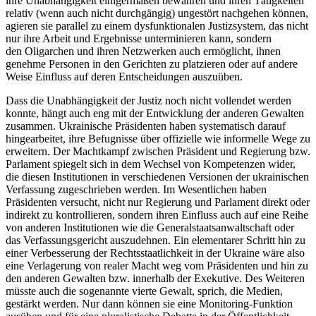
ihre Unabhängigkeit einiger­maßen bewahren und ihren Tätigkeiten
relativ (wenn auch nicht durchgängig) un­gestört nachgehen können,
agieren sie parallel zu einem dysfunktionalen Justiz­system, das nicht
nur ihre Arbeit und Er­gebnisse unter­minieren kann, sondern
den Oligarchen und ihren Netzwerken auch ermöglicht, ihnen
genehme Personen in den Gerichten zu platzieren oder auf andere
Weise Einfluss auf deren Entscheidungen auszuüben.
Dass die Unabhängigkeit der Justiz noch nicht vollendet werden
konnte, hängt auch eng mit der Entwicklung der anderen Ge­wal­ten
zusammen. Ukrainische Präsidenten haben systematisch darauf
hingearbeitet, ihre Befugnisse über offizielle wie informelle Wege zu
erweitern. Der Machtkampf zwi­schen Präsident und Regie­rung bzw.
Par­lament spiegelt sich in dem Wechsel von Kompetenzen wider,
die diesen Institutionen in verschiedenen Versionen der ukrai­nischen
Verfassung zugeschrieben werden. Im Wesent­lichen haben
Präsidenten ver­sucht, nicht nur Regierung und Parlament direkt oder
indirekt zu kontrollieren, son­dern ihren Einfluss auch auf eine Reihe
von anderen Institutionen wie die Generalstaats­anwaltschaft oder
das Verfassungsgericht auszudehnen. Ein elementarer Schritt hin zu
einer Verbesserung der Rechtsstaatlich­keit in der Ukraine wäre also
eine Verlagerung von realer Macht weg vom Präsiden­ten und hin zu
den anderen Gewalten bzw. innerhalb der Exekutive. Des Weiteren
müsste auch die sogenannte vierte Gewalt, sprich, die Medien,
gestärkt werden. Nur dann können sie eine Monitoring-Funktion