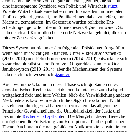
dem Land eine Form von Oligar­chie heraus­gebildet, die sich auf
eine in­transparente Symbiose von Politik und Wirt­schaft
stützt
.
Potente Wirtschafts­akteure haben ihren finanziellen und medialen
Einfluss geltend gemacht, um Politiker:in­nen dabei zu helfen, ihre
Macht zu zemen­tieren. Im Gegenzug wurden poli­tische Ent­
scheidungen getroffen, die im Sinne dieser Oligarchen waren. So
haben sich auf Kor­rup­tion basierende Netz­werke gebildet, die sich
mit der Zeit verfestigt haben.
Dieses System wurde unter den folgenden Präsidenten fortgeführt,
wenn auch mit wich­tigen Nuancen. Unter Viktor Jusch­tschen­ko
(2005–2010) und Petro Poro­schenko (2014–2019) entwickelte sich
zwar eine pluralistischere Form von Oligarchie als unter Viktor
Janukowytsch (2010–2014), aber die Mechanismen des Systems
haben sich nicht wesentlich
geändert
.
Auch wenn die Ukraine in dieser Phase wichtige Säulen eines
demokratischen Rechtsstaats etablieren konnte, wie zum Beispiel
weitgehend freie und faire Wahlen, blieb die Verwirklichung anderer
Merkmale aus bzw. wurde durch die Oligarchie sabo­tiert. Nicht
ausreichend durchgesetzt haben sich vor allem das allgemeine
Prinzip der Gewaltenteilung, die Unabhängigkeit der Justiz und
bestimmte
Rechenschaftspflich­t
en
. Die Mängel in diesen Bereichen
er­möglichen die Fortsetzung von Korruption auf hoher politischer
Ebene. Auch wenn die neu gebildeten Antikorruptions­institutionen