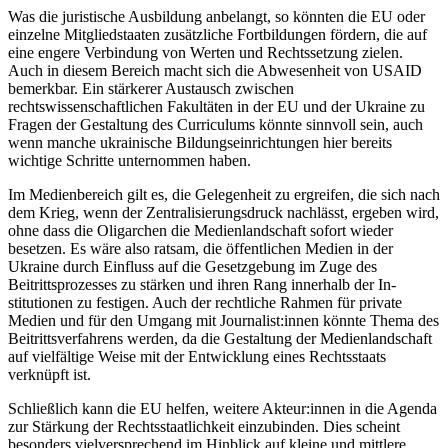
Was die juristische Ausbildung an­belangt, so könnten die EU oder
einzelne Mitgliedstaaten zusätzliche Fortbildungen fördern, die auf
eine engere Verbindung von Werten und Rechtssetzung zielen.
Auch in diesem Bereich macht sich die Abwesenheit von USAID
bemerkbar. Ein stärkerer Austausch zwischen
rechtswissenschaftlichen Fakul­täten in der EU und der Ukraine zu
Fragen der Gestaltung des Curriculums könnte sinnvoll sein, auch
wenn manche ukrainische Bildungseinrichtungen hier bereits
wichtige Schritte unternommen haben.
Im Medienbereich gilt es, die Gelegenheit zu ergreifen, die sich nach
dem Krieg, wenn der Zentralisierungsdruck nachlässt, er­geben wird,
ohne dass die Oligarchen die Medien­landschaft sofort wieder
besetzen. Es wäre also ratsam, die öffentlichen Medien in der
Ukraine durch Einfluss auf die Gesetz­gebung im Zuge des
Beitrittsprozesses zu stärken und ihren Rang innerhalb der In­
stitutionen zu festigen. Auch der rechtliche Rahmen für private
Medien und für den Umgang mit Journalist:innen könnte Thema des
Beitrittsverfahrens werden, da die Gestaltung der Medienlandschaft
auf viel­fältige Weise mit der Entwicklung eines Rechtsstaats
verknüpft ist.
Schließlich kann die EU helfen, weitere Akteur:innen in die Agenda
zur Stärkung der Rechtsstaatlichkeit einzubinden. Dies scheint
besonders vielversprechend im Hin­blick auf klei­ne und mittlere