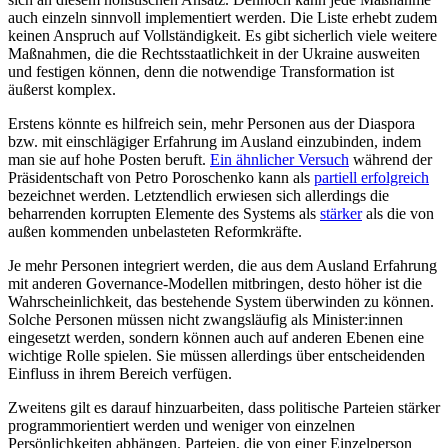
auch einzeln sinnvoll implementiert werden. Die Liste erhebt zudem
keinen Anspruch auf Vollständigkeit. Es gibt sicher­lich viele weitere
Maßnahmen, die die Rechtsstaatlichkeit in der Ukraine aus­wei­ten
und festigen können, denn die not­wen­dige Transformation ist
äußerst kom­plex.
Erstens könnte es hilfreich sein, mehr Personen aus der Diaspora
bzw. mit ein­schlägiger Erfahrung im Ausland einzubinden, indem
man sie auf hohe Posten beruft.
Ein ähnlicher Versuch
während der
Präsi­dentschaft von Petro Poroschenko kann als
partiell erfolgreich
bezeichnet werden. Letztendlich erwiesen sich allerdings die
beharrenden korrupten Elemente des Systems als
stärker
als die von
außen kommenden unbelasteten Reformkräfte.
Je mehr Personen integriert werden, die aus dem Ausland Erfahrung
mit ande­ren Governance-Model­len mitbringen, desto höher ist die
Wahrscheinlichkeit, das beste­hende System überwinden zu können.
Solche Personen müssen nicht zwangsläufig als Minister:innen
eingesetzt werden, sondern können auch auf anderen Ebenen eine
wichtige Rolle spielen. Sie müssen aller­dings über entscheidenden
Einfluss in ihrem Bereich verfügen.
Zweitens gilt es darauf hinzuarbeiten, dass politische Parteien stärker
programmorientiert werden und weniger von einzel­nen
Persönlichkeiten abhängen. Parteien, die von einer Einzelperson