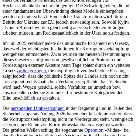
eines Governance-Modells, das den Anforderungen von
Rechtsstaatlichkeit noch nicht genügt. Die Schwierigkeiten, die mit
einer fundamentalen Über­windung dieses Modells einhergehen,
werden oft unterschätzt. Eine solche Trans­formation wird für den
Beitritt der Ukraine zur EU jedoch notwendig sein. Sowohl Kyjiw
als auch Brüssel werden gleichzeitig an verschiedenen Strängen
arbeiten müssen, um Rechtsstaatlichkeit in der Ukraine zu festigen.
Im Juli 2025 verabschiedete das ukrainische Parlament ein Gesetz,
das zwei der wich­tigs­ten Institutionen für Korrup­tions­bekämpfung
weitgehend entmachtete. Zwar wurden die meisten Bestimmungen
dieses Gesetzes aufgrund von gesellschaft­lichen Protesten und
Forderungen externer Akteure neun Tage später durch ein weite­res
Gesetz
zurückgezogen
; die ursprünglich verabschiedete Fassung
zeigt jedoch, dass die politische Spitze des Landes sich noch nicht
konsequent rechtsstaatlichen Ver­fahren verpflichtet hat. Vielmehr
wird nach Wegen gesucht, solche Verfahren zu um­gehen bzw.
auszuschalten oder sie zu­mindest für bestimmte Kategorien der
Elite unschädlich zu gestalten.
Die
personellen Umbesetzungen
in der Regierung und in Teilen des
Sicherheits­apparats Anfang 2026 haben eben­falls demonstriert, dass
die Korruptions­bekämp­fung nicht im Vordergrund steht, wenngleich
sie von einer Reihe von Korruptions­skandalen ausgelöst wurden.
Die größten Wellen schlug die sogenannte
Operation
»Midas«, bei
der die Ermittlungsbehörden ein System von Kickbacks rund um