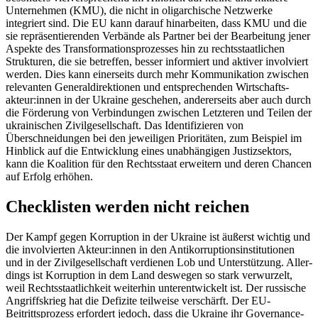
Unternehmen (KMU), die nicht in oligarchische Netzwerke
integriert sind. Die EU kann darauf hin­arbeiten, dass KMU und die
sie repräsentierenden Verbände als Part­ner bei der Be­arbeitung jener
Aspekte des Transforma­tions­prozesses hin zu rechtsstaatlichen
Struk­turen, die sie betref­fen, besser in­formiert und aktiver involviert
werden. Dies kann einerseits durch mehr Kommunikation zwischen
relevanten Generaldirektionen und entsprechenden Wirtschafts­
akteur:innen in der Ukraine geschehen, andererseits aber auch durch
die Förderung von Verbindungen zwischen Letzteren und Teilen der
ukrainischen Zivilgesellschaft. Das Identifizieren von
Überschneidungen bei den jeweiligen Prioritäten, zum Beispiel im
Hinblick auf die Entwicklung eines un­abhängigen Justizsektors,
kann die Koalition für den Rechtsstaat erweitern und deren Chancen
auf Erfolg erhöhen.
Checklisten werden nicht reichen
Der Kampf gegen Korruption in der Ukraine ist äußerst wichtig und
die involvierten Akteur:innen in den Antikorruptions­institutionen
und in der Zivilgesellschaft verdienen Lob und Unterstützung. Aller­
dings ist Korruption in dem Land deswegen so stark verwurzelt,
weil Rechtsstaatlichkeit weiterhin unterentwickelt ist. Der russische
Angriffskrieg hat die Defizite teilweise ver­schärft. Der EU-
Beitrittsprozess erfordert jedoch, dass die Ukraine ihr Governance-