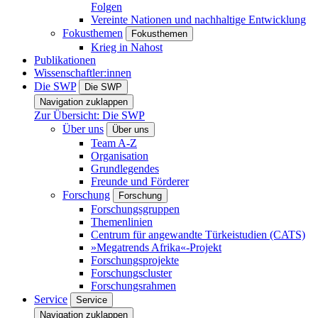
Folgen
Vereinte Nationen und nachhaltige Entwicklung
Fokusthemen
Fokusthemen
Krieg in Nahost
Publikationen
Wissenschaftler:innen
Die SWP
Die SWP
Navigation zuklappen
Zur Übersicht: Die SWP
Über uns
Über uns
Team A-Z
Organisation
Grundlegendes
Freunde und Förderer
Forschung
Forschung
Forschungsgruppen
Themenlinien
Centrum für angewandte Türkeistudien (CATS)
»Megatrends Afrika«-Projekt
Forschungsprojekte
Forschungscluster
Forschungsrahmen
Service
Service
Navigation zuklappen