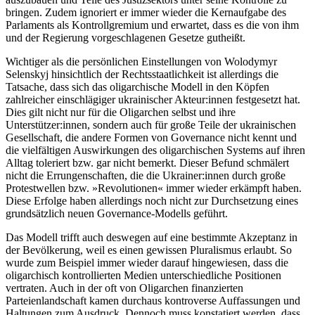
brin­gen. Zudem ignoriert er immer wieder die Kernaufgabe des
Parlaments als Kontrollgremium und erwartet, dass es die von ihm
und der Regierung vorgeschlagenen Gesetze gut­heißt.
Wichtiger als die persönlichen Einstellun­gen von Wolodymyr
Selenskyj hinsichtlich der Rechtsstaatlichkeit ist allerdings die
Tatsache, dass sich das oligarchische Modell in den Köpfen
zahlreicher einschlägiger ukrainischer Akteur:innen festgesetzt hat.
Dies gilt nicht nur für die Oligarchen selbst und ihre
Unterstützer:innen, sondern auch für große Teile der ukrainischen
Gesell­schaft, die andere Formen von Governance nicht kennt und
die vielfältigen Auswirkun­gen des oligarchischen Systems auf ihren
Alltag toleriert bzw. gar nicht bemerkt. Dieser Befund schmälert
nicht die Errungenschaften, die die Ukrainer:innen durch große
Protest­wellen bzw. »Revolutionen« immer wieder erkämpft haben.
Diese Er­folge haben allerdings noch nicht zur Durchsetzung eines
grund­sätzlich neuen Governance-Modells geführt.
Das Modell trifft auch deswegen auf eine bestimmte Akzeptanz in
der Bevölkerung, weil es einen gewissen Pluralismus erlaubt. So
wurde zum Beispiel immer wieder da­rauf hingewiesen, dass die
oligarchisch kon­trollierten Medien unterschiedliche Positio­nen
vertraten. Auch in der oft von Oligar­chen finanzierten
Parteienlandschaft kamen durchaus kontroverse Auffassungen und
Haltungen zum Ausdruck. Dennoch muss konstatiert werden, dass