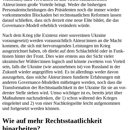
Akteur:innen große Vor­teile bringt. Weder die bisherigen
Personalentscheidungen des Präsidenten noch die immer wieder
vor­kom­menden Blockaden bei rechtsstaat­lichen Reformen lassen
darauf schließen, dass sich derzeit eine neue Elite bildet, die das
Gover­nance-Modell erheblich verändern würde.
Nach dem Krieg (die Existenz einer sou­veränen Ukraine
vorausgesetzt) werden voraussichtlich Akteur:innen an die Macht
kommen, die sich mit hervorragenden Leis­tungen im Krieg
ausgezeichnet haben, ob direkt auf dem Schlachtfeld oder in Funk­
tionen hinter der Front. Dies wäre erstens aus der Sicht vieler
ukrainischer Wähler:in­nen logisch und könnte zweitens von Vor­teil
sein, falls die Ukraine (wie anzunehmen ist) von Russland in der
Zukunft wieder angegriffen wird. Es ist allerdings weder davon
auszugehen, dass solche Akteur:in­nen fun­dierte Erfahrungen mit
anderen Gover­nance-Modellen mitbringen werden, noch dass die
Transformation der Rechtsstaatlichkeit in der Ukraine für sie an vor­
derster Stelle stehen wird. Umso wichtiger ist es, bereits jetzt über
Maßnahmen nach­zudenken, die 1) schon während des Krieges
eingeleitet und 2) von einer Nachkriegselite leicht aufgenommen
und fortgesetzt werden können.
Wie auf mehr Rechtsstaatlichkeit
hinarbeiten?