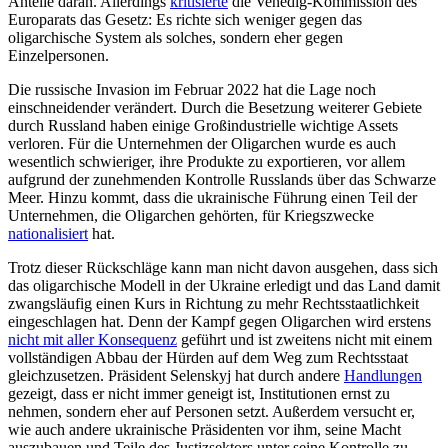
Anteile daran. Aller­dings
kritisierte
die Venedig-Kommission des
Europarats das Gesetz: Es richte sich weniger gegen das
oligarchische System als solches, sondern eher gegen
Einzelpersonen.
Die russische Invasion im Februar 2022 hat die Lage noch
einschneidender ver­ändert. Durch die Besetzung weiterer Gebiete
durch Russland haben einige Groß­industrielle wichtige Assets
verloren. Für die Unternehmen der Oligarchen wurde es auch
wesentlich schwieriger, ihre Produkte zu exportieren, vor allem
aufgrund der zu­nehmenden Kontrolle Russlands über das Schwar­ze
Meer. Hinzu kommt, dass die ukrainische Führung einen Teil der
Unter­nehmen, die Oligarchen gehörten, für Kriegs­zwecke
nationalisiert
hat.
Trotz dieser Rückschläge kann man nicht davon ausgehen, dass sich
das oligarchische Modell in der Ukraine erledigt und das Land damit
zwangsläufig einen Kurs in Richtung zu mehr Rechtsstaatlichkeit
eingeschlagen hat. Denn der Kampf gegen Oligarchen wird erstens
nicht mit aller Konsequenz
geführt und ist zweitens nicht mit einem
vollständigen Abbau der Hürden auf dem Weg zum Rechtsstaat
gleichzusetzen. Präsident Selen­skyj hat durch andere
Handlungen
gezeigt, dass er nicht immer geneigt ist, Institutionen ernst zu
nehmen, sondern eher auf Personen setzt. Außerdem ver­sucht er,
wie auch andere ukrainische Präsidenten vor ihm, seine Macht
auszubauen und Teile des Justizsektors unter seine Kon­trolle zu