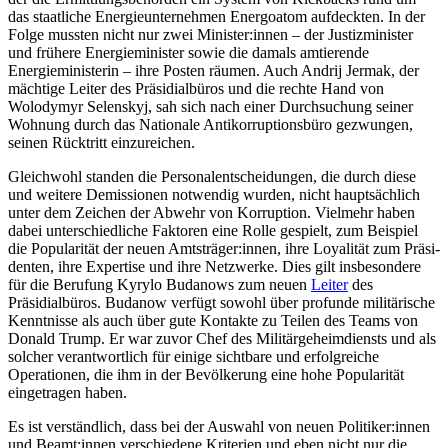
das staat­liche Energieunternehmen Energoatom auf­deckten. In der
Folge mussten nicht nur zwei Minister:innen – der Justizminister
und frühere Energieminister sowie die damals amtierende
Energieministerin – ihre Posten räumen. Auch Andrij Jermak, der
mächtige Leiter des Präsidialbüros und die rechte Hand von
Wolodymyr Selenskyj, sah sich nach einer Durchsuchung seiner
Wohnung durch das Nationale Antikorruptionsbüro gezwungen,
seinen Rücktritt einzureichen.
Gleichwohl standen die Personalentschei­dungen, die durch diese
und weitere Demis­sionen notwendig wurden, nicht hauptsäch­lich
unter dem Zeichen der Abwehr von Korruption. Vielmehr haben
dabei unter­schiedliche Faktoren eine Rolle gespielt, zum Beispiel
die Popularität der neuen Amtsträger:innen, ihre Loyalität zum Präsi­
denten, ihre Expertise und ihre Netzwerke. Dies gilt insbesondere
für die Berufung Kyrylo Budanows zum neuen
Leiter
des
Präsidialbüros. Budanow verfügt sowohl über profunde militärische
Kenntnisse als auch über gute Kontakte zu Teilen des Teams von
Donald Trump. Er war zuvor Chef des Militärgeheimdiensts und als
solcher verantwortlich für einige sichtbare und erfolgreiche
Operationen, die ihm in der Bevölkerung eine hohe Popularität
eingetragen haben.
Es ist verständlich, dass bei der Auswahl von neuen Politiker:innen
und Beamt:in­nen verschiedene Kriterien und eben nicht nur die