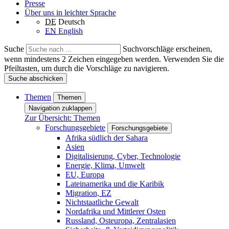
Presse
Über uns in leichter Sprache
DE
Deutsch
EN
English
Suche
Suchvorschläge erscheinen,
wenn mindestens 2 Zeichen eingegeben werden. Verwenden Sie die
Pfeiltasten, um durch die Vorschläge zu navigieren.
Suche abschicken
Themen
Themen
Navigation zuklappen
Zur Übersicht: Themen
Forschungsgebiete
Forschungsgebiete
Afrika südlich der Sahara
Asien
Digitalisierung, Cyber, Technologie
Energie, Klima, Umwelt
EU, Europa
Lateinamerika und die Karibik
Migration, EZ
Nichtstaatliche Gewalt
Nordafrika und Mittlerer Osten
Russland, Osteuropa, Zentralasien