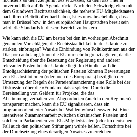
höchstens an dem Zeitpunkt des Prozesses, zu dem das Thema
unvermeidlich auf die Agenda rückt. Nach den Schwierigkeiten mit
dem Grund­wert Rechts­staatlichkeit, die mehrere EU-Mitgliedstaa­ten
nach ihrem Beitritt offen­bart haben, ist es unwahrscheinlich, dass
man in Brüssel bzw. in den euro­päischen Hauptstädten bereit sein
wird, die Standards in diesem Bereich zu lockern.
Wie kann sich die EU am besten bei den im vorherigen Abschnitt
genannten Vor­schlägen, die Rechtsstaatlichkeit in der Ukraine zu
stärken, einbringen? Was die Einbindung von Politiker:innen aus der
Diaspora anbe­langt, kann die EU nur sehr begrenzt agieren, da die
Entscheidung über die Besetzung der Regierung und anderer
relevanter Posten bei der Ukraine liegt. Im Hinblick auf die
Entoligarchisierung der politischen Parteien könnten Bewertungen
von EU-Institutionen (oder auch des Europa­rats) bezüglich der
Umsetzung der Regeln der Parteienfinanzierung eine Rolle bei der
Dis­kussion über die »Fundamentals« spie­len. Durch die
Bereitstellung von Geldern für Projekte, die das
Abstimmungsverhalten von Abgeordneten (auch in den Regionen)
transparent machen, kann die EU signa­lisieren, dass ein
programmorientierter Ansatz bei Wahlen wünschens­wert ist. Eine
intensivere Zusammenarbeit zwischen ukrai­nischen Parteien und
solchen in Parlamenten von EU-Mitgliedstaaten (oder im deutschen
Fall auch den politischen Stiftungen) würde helfen, Fortschritte bei
der Durchsetzung eines derartigen Ansatzes zu erreichen.