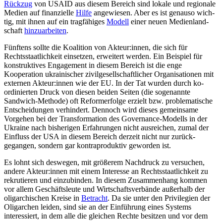
Rückzug
von USAID aus diesem Be­reich sind lokale und regionale
Medien auf finanzielle
Hilfe
angewiesen
. Aber es ist genauso wich­
tig, mit ihnen auf ein trag­fähiges
Modell
einer neuen Medienland­
schaft
hinzuarbeiten
.
Fünftens sollte die Koalition von Akteur:in­nen, die sich für
Rechtsstaatlichkeit einsetzen, erweitert werden. Ein Beispiel für
konstruktives Engagement in diesem Bereich ist die enge
Kooperation ukrainischer zivilgesellschaftlicher Orga­nisationen mit
externen Akteur:innen wie der EU. In der Tat wurden durch ko­
ordinierten Druck von diesen beiden Seiten (die sogenannte
Sandwich-Methode) oft Reformerfolge erzielt bzw. problematische
Entschei­dungen verhindert. Dennoch wird dieses gemeinsame
Vorgehen bei der Trans­formation des Governance-Modells in der
Ukraine nach bisherigen Erfahrungen nicht ausreichen, zumal der
Einfluss der USA in diesem Bereich derzeit nicht nur zurück­
gegangen, sondern gar kontraproduktiv geworden ist.
Es lohnt sich deswegen, mit größerem Nachdruck zu versuchen,
andere Akteur:in­nen mit einem Interesse an Rechtsstaatlichkeit zu
rekrutieren und einzubinden. In diesem Zusammenhang kommen
vor allem Geschäftsleute und Wirtschaftsverbände außerhalb der
oligarchischen Kreise in
Betracht
. Da sie unter den Privilegien der
Oligarchen leiden, sind sie an der Einführung eines Systems
interessiert, in dem alle die glei­chen Rechte besitzen und vor dem