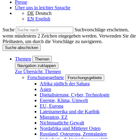
Presse
Über uns in leichter Sprache
DE
Deutsch
EN
English
Suche
Suchvorschläge erscheinen,
wenn mindestens 2 Zeichen eingegeben werden. Verwenden Sie die
Pfeiltasten, um durch die Vorschläge zu navigieren.
Suche abschicken
Themen
Themen
Navigation zuklappen
Zur Übersicht: Themen
Forschungsgebiete
Forschungsgebiete
Afrika südlich der Sahara
Asien
Digitalisierung, Cyber, Technologie
Energie, Klima, Umwelt
EU, Europa
Lateinamerika und die Karibik
Migration, EZ
Nichtstaatliche Gewalt
Nordafrika und Mittlerer Osten
Russland, Osteuropa, Zentralasien