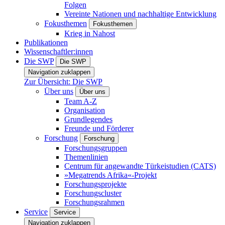
Folgen
Vereinte Nationen und nachhaltige Entwicklung
Fokusthemen
Fokusthemen
Krieg in Nahost
Publikationen
Wissenschaftler:innen
Die SWP
Die SWP
Navigation zuklappen
Zur Übersicht: Die SWP
Über uns
Über uns
Team A-Z
Organisation
Grundlegendes
Freunde und Förderer
Forschung
Forschung
Forschungsgruppen
Themenlinien
Centrum für angewandte Türkeistudien (CATS)
»Megatrends Afrika«-Projekt
Forschungsprojekte
Forschungscluster
Forschungsrahmen
Service
Service
Navigation zuklappen