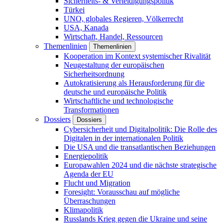
Sicherheits- & Verteidigungspolitik
Türkei
UNO, globales Regieren, Völkerrecht
USA, Kanada
Wirtschaft, Handel, Ressourcen
Themenlinien
Themenlinien
Kooperation im Kontext systemischer Rivalität
Neugestaltung der europäischen
Sicherheitsordnung
Autokratisierung als Herausforderung für die
deutsche und europäische Politik
Wirtschaftliche und technologische
Transformationen
Dossiers
Dossiers
Cybersicherheit und Digitalpolitik: Die Rolle des
Digitalen in der internationalen Politik
Die USA und die transatlantischen Beziehungen
Energiepolitik
Europawahlen 2024 und die nächste strategische
Agenda der EU
Flucht und Migration
Foresight: Vorausschau auf mögliche
Überraschungen
Klimapolitik
Russlands Krieg gegen die Ukraine und seine