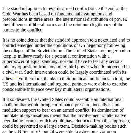
The standard approach towards armed conflict since the end of the
Cold War has been based on fundamental assumptions and
preconditions in three areas: the international distribution of power,
the influence of liberal norms and the minimum legitimacy of the
parties to the conflict.
It is no coincidence that the standard approach to a negotiated end to
conflict emerged under the con­ditions of US hegemony following
the collapse of the Soviet Union. The United States no longer had to
keep its military ready for a potential confrontation with a
superpower of equal standing, nor did it have to fear any serious
military opposition from any other third power when it intervened in
a civil war. Such inter­vention could be largely coordinated with its
11
allies.
Furthermore, thanks to their political and financial clout, the
US and its international and regional partners were able to exercise
considerable influence over key multilateral organisations.
If it so desired, the United States could assemble an international
coalition that would bring coordinated pressure, incentives and
mediation support to bear on an armed conflict. Its domination of
multilateral organisations meant that the involvement of alter­native
negotiating forums, which would have de­tracted from this approach,
could be prevented to a large extent. Decision-making bodies such
as the UN Security Council were able to agree on a common