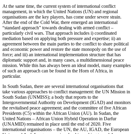
At the same time, the current system of inter­national conflict
management, in which the United Nations (UN) and regional
organisations are the key players, has come under severe strain.
After the end of the Cold War, there emerged an international
“standard approach” towards dealing with armed con­flict –
particularly civil wars. That approach includes i) coordinated
mediation based on applying both pres­sure and expertise; ii) an
agreement between the main parties to the conflict to share political
and economic power and restore the state monopoly on the use of
force; and iii) an international implementation struc­ture that has
diplomatic support and, in many cases, a multidimensional peace
mission. While this has always been an ideal model, many examples
of such an approach can be found in the Horn of Africa, in
particular.
In South Sudan, there are several international organisations that
take various approaches to conflict management: the UN Mission in
South Sudan (UN­MISS); a body that reports to the
Intergovernmental Authority on Development (IGAD) and monitors
the revitalised peace agreement; and the committee of five African
Presidents (C5) within the African Union (AU). In Sudan, the
United Nations – African Union Hybrid Operation in Darfur
(UNAMID) remained in place until the end of 2020. Five
international orga­ni­sations – the UN, the AU, IGAD, the European