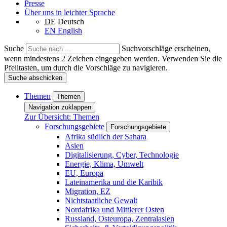
Presse
Über uns in leichter Sprache
DE
Deutsch
EN
English
Suche
Suchvorschläge erscheinen,
wenn mindestens 2 Zeichen eingegeben werden. Verwenden Sie die
Pfeiltasten, um durch die Vorschläge zu navigieren.
Suche abschicken
Themen
Themen
Navigation zuklappen
Zur Übersicht: Themen
Forschungsgebiete
Forschungsgebiete
Afrika südlich der Sahara
Asien
Digitalisierung, Cyber, Technologie
Energie, Klima, Umwelt
EU, Europa
Lateinamerika und die Karibik
Migration, EZ
Nichtstaatliche Gewalt
Nordafrika und Mittlerer Osten
Russland, Osteuropa, Zentralasien