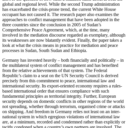
global and regional level. While the second Trump administration
has exacerbated the crisis-prone trend, the current White House
occupant has not caused it. The research paper also examines the
approaches to conflict management that have been adopted in the
three countries since the con­clusion in 2005 of Sudan’s
Comprehensive Peace Agreement, which, at the time, many
involved in the mediation discourse regarded as exemplary, although
its weaknesses are now blatantly evident. Finally, the paper takes a
look at what the crisis means in practice for mediation and peace
processes in Sudan, South Sudan and Ethiopia.
Germany has invested heavily – both financially and politically – in
the multilateral system of con­flict management and has benefited
from the relative achievements of that system. The Federal
Republic’s claim to a seat on the UN Security Council is derived
precisely from this commitment to peace, inter­national law and
international security. Its export-oriented economy requires a rules-
based international order that ensures compliance with such
fundamental principles as territorial integrity. Further, Euro­pean
security depends on domestic conflicts in other regions of the world
not spreading, whether through terrorism, organised crime or attacks
on shipping. And freedom in Germany relies not least on an inter­
national system in which egregious violations of international law
are, at a minimum, recorded and condemned rather than explicitly or
tacitly condoned when a country’s own partners are involved. The