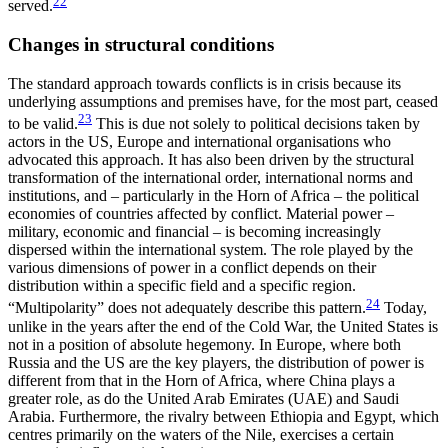
22
served.
Changes in structural conditions
The standard approach towards conflicts is in crisis because its
underlying assumptions and premises have, for the most part, ceased
23
to be valid.
This is due not solely to political decisions taken by
actors in the US, Europe and international organisations who
advocated this approach. It has also been driven by the structural
transformation of the international order, international norms and
institutions, and – particularly in the Horn of Africa – the political
economies of countries affected by conflict. Material power –
military, economic and financial – is becoming increasingly
dispersed within the inter­national system. The role played by the
various dimensions of power in a conflict depends on their
distribution within a specific field and a specific region.
24
“Multipolarity” does not adequately describe this pattern.
Today,
unlike in the years after the end of the Cold War, the United States is
not in a position of absolute hegemony. In Europe, where both
Russia and the US are the key players, the distribution of power is
different from that in the Horn of Africa, where China plays a
greater role, as do the United Arab Emirates (UAE) and Saudi
Arabia. Furthermore, the rivalry between Ethiopia and Egypt, which
centres primarily on the waters of the Nile, exercises a certain