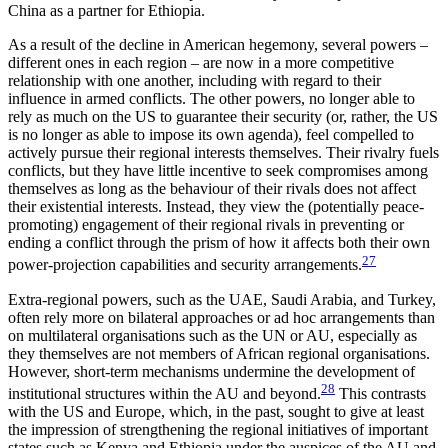
China as a partner for Ethiopia.
As a result of the decline in American hegemony, several powers –
different ones in each region – are now in a more competitive
relationship with one another, including with regard to their
influence in armed conflicts. The other powers, no longer able to
rely as much on the US to guarantee their security (or, rather, the US
is no longer as able to impose its own agenda), feel compelled to
actively pursue their regional interests themselves. Their rivalry fuels
conflicts, but they have little incentive to seek com­promises among
themselves as long as the behaviour of their rivals does not affect
their existential inter­ests. Instead, they view the (potentially peace-
promot­ing) engagement of their regional rivals in preventing or
ending a conflict through the prism of how it affects both their own
27
power-projection capabilities and security arrangements.
Extra-regional powers, such as the UAE, Saudi Arabia, and Turkey,
often rely more on bilateral approaches or ad hoc arrangements than
on multi­lateral organisations such as the UN or AU, especially as
they themselves are not members of African regional organisations.
However, short-term mechanisms undermine the development of
28
institutional structures within the AU and beyond.
This contrasts
with the US and Europe, which, in the past, sought to give at least
the impression of strengthening the regional initiatives of important
states such as Kenya and Ethiopia under the auspices of the AU and