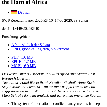
the Horn of Africa
Deutsch
SWP Research Paper 2026/RP 10, 17.06.2026, 33 Seiten
doi:10.18449/2026RP10
Forschungsgebiete
Afrika südlich der Sahara
UNO, globales Regieren, Völkerrecht
PDF | 1,6 MB
EPUB | 1,7 MB
MOBI | 6,9 MB
Dr Gerrit Kurtz is Associate in SWP’s Africa and Middle East
Research Division.
The author would like to thank Karoline Eickhoff, Anne Koch,
Stefan Mair and Denis M. Tull for their helpful comments and
suggestions on the draft manuscript. He would also like to thank
Mark Schrolle for data analysis and generating one of the figures.
The system of international conflict management is in deep