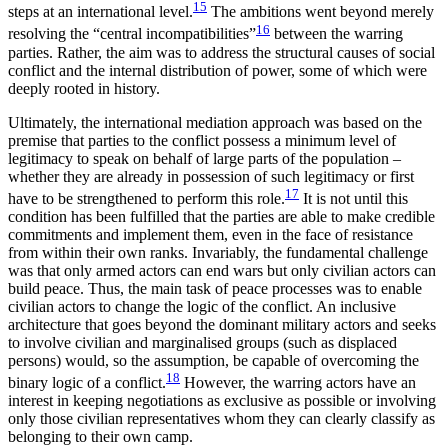
15
steps at an international level.
The ambitions went beyond merely
16
resolving the “central incompatibilities”
between the warring
parties. Rather, the aim was to address the structural causes of social
conflict and the internal distribution of power, some of which were
deeply rooted in history.
Ultimately, the international mediation approach was based on the
premise that parties to the conflict possess a minimum level of
legitimacy to speak on behalf of large parts of the population –
whether they are already in possession of such legitimacy or first
17
have to be strengthened to perform this role.
It is not until this
condition has been fulfilled that the parties are able to make credible
commitments and implement them, even in the face of resistance
from within their own ranks. Invariably, the fundamental challenge
was that only armed actors can end wars but only civilian actors can
build peace. Thus, the main task of peace processes was to enable
civilian actors to change the logic of the conflict. An inclusive
architecture that goes beyond the dominant military actors and seeks
to involve civilian and marginalised groups (such as displaced
persons) would, so the assumption, be capable of overcoming the
18
binary logic of a conflict.
However, the warring actors have an
interest in keeping negotiations as exclusive as possible or involving
only those civilian representatives whom they can clearly classify as
belonging to their own camp.