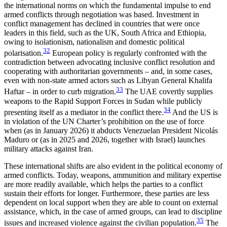
the international norms on which the fundamental impulse to end
armed conflicts through negotiation was based. Investment in
conflict management has declined in countries that were once
leaders in this field, such as the UK, South Africa and Ethiopia,
owing to isolationism, nationalism and domestic political
32
polarisation.
European policy is regularly confronted with the
contradiction between advocating inclusive conflict resolution and
cooperating with authoritarian governments – and, in some cases,
even with non-state armed actors such as Libyan General Khalifa
33
Haftar – in order to curb migration.
The UAE covertly supplies
weapons to the Rapid Support Forces in Sudan while publicly
34
presenting itself as a mediator in the conflict there.
And the US is
in violation of the UN Charter’s pro­hibition on the use of force
when (as in January 2026) it abducts Venezuelan President Nicolás
Maduro or (as in 2025 and 2026, together with Israel) launches
military attacks against Iran.
These international shifts are also evident in the political economy of
armed conflicts. Today, weap­ons, ammunition and military expertise
are more readily available, which helps the parties to a conflict
sustain their efforts for longer. Furthermore, these parties are less
dependent on local support when they are able to count on external
assistance, which, in the case of armed groups, can lead to discipline
35
issues and increased violence against the civilian population.
The