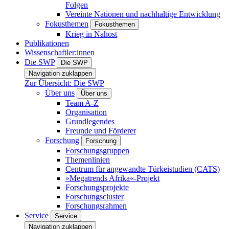
Folgen
Vereinte Nationen und nachhaltige Entwicklung
Fokusthemen
Fokusthemen
Krieg in Nahost
Publikationen
Wissenschaftler:innen
Die SWP
Die SWP
Navigation zuklappen
Zur Übersicht: Die SWP
Über uns
Über uns
Team A-Z
Organisation
Grundlegendes
Freunde und Förderer
Forschung
Forschung
Forschungsgruppen
Themenlinien
Centrum für angewandte Türkeistudien (CATS)
»Megatrends Afrika«-Projekt
Forschungsprojekte
Forschungscluster
Forschungsrahmen
Service
Service
Navigation zuklappen