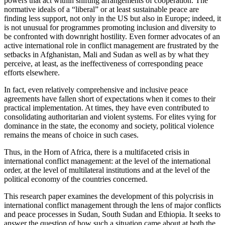
powers that act within shifting arrangements of cooperation. The
normative ideals of a “liberal” or at least sustain­able peace are
finding less support, not only in the US but also in Europe; indeed, it
is not unusual for programmes promoting inclusion and diversity to
be confronted with downright hostility. Even former advocates of an
active international role in conflict management are frustrated by the
setbacks in Afghanistan, Mali and Sudan as well as by what they
perceive, at least, as the ineffectiveness of corresponding peace
efforts elsewhere.
In fact, even relatively comprehensive and inclusive peace
agreements have fallen short of expectations when it comes to their
practical implementation. At times, they have even contributed to
con­solidating authoritarian and violent systems. For elites vying for
dominance in the state, the economy and society, political violence
remains the means of choice in such cases.
Thus, in the Horn of Africa, there is a multifaceted crisis in
international conflict management: at the level of the international
order, at the level of multi­lateral institutions and at the level of the
political economy of the countries concerned.
This research paper examines the development of this polycrisis in
international conflict management through the lens of major conflicts
and peace pro­cesses in Sudan, South Sudan and Ethiopia. It seeks to
answer the question of how such a situation came about at both the