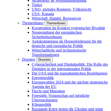
Sicherheits- & Verteidigungspolitik
Türkei
UNO, globales Regieren, Völkerrecht
USA, Kanada
Wirtschaft, Handel, Ressourcen
Themenlinien
Themenlinien
Kooperation im Kontext systemischer Rivalität
Neugestaltung der europäischen
Sicherheitsordnung
Autokratisierung als Herausforderung für die
deutsche und europäische Politik
Wirtschaftliche und technologische
Transformationen
Dossiers
Dossiers
Cybersicherheit und Digitalpolitik: Die Rolle des
Digitalen in der internationalen Politik
Die USA und die transatlantischen Beziehungen
Energiepolitik
Europawahlen 2024 und die nächste strategische
Agenda der EU
Flucht und Migration
Foresight: Vorausschau auf mögliche
Überraschungen
Klimapolitik
Russlands Krieg gegen die Ukraine und seine