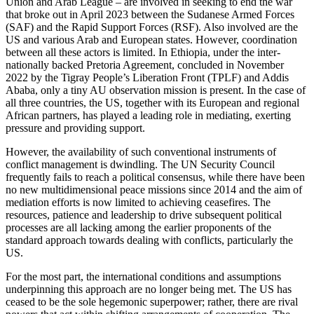
Union and Arab League – are involved in seeking to end the war
that broke out in April 2023 between the Suda­nese Armed Forces
(SAF) and the Rapid Support Forces (RSF). Also involved are the
US and various Arab and European states. However, coordination
between all these actors is limited. In Ethiopia, under the inter­
nationally backed Pretoria Agreement, concluded in November
2022 by the Tigray People’s Liberation Front (TPLF) and Addis
Ababa, only a tiny AU observa­tion mission is present. In the case of
all three coun­tries, the US, together with its European and regional
African partners, has played a leading role in mediat­ing, exerting
pressure and providing support.
However, the availability of such conventional in­struments of
conflict management is dwindling. The UN Security Council
frequently fails to reach a politi­cal consensus, while there have been
no new multi­dimensional peace missions since 2014 and the aim of
mediation efforts is now limited to achieving cease­fires. The
resources, patience and leadership to drive subsequent political
processes are all lacking among the earlier proponents of the
standard approach towards dealing with conflicts, particularly the
US.
For the most part, the international conditions and assumptions
underpinning this approach are no longer being met. The US has
ceased to be the sole hegemonic superpower; rather, there are rival