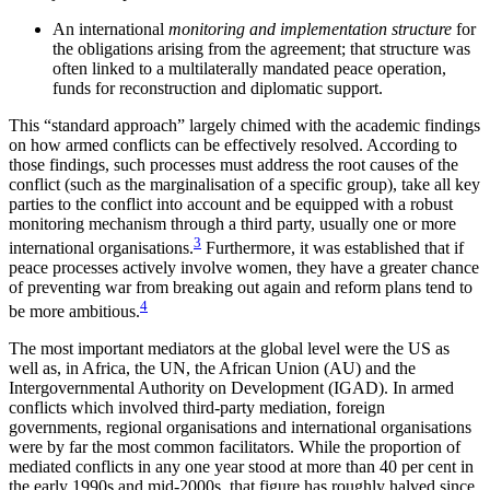
An international
monitoring and implementation structure
for
the obligations arising from the agreement; that structure was
often linked to a multilaterally mandated peace operation,
funds for reconstruction and diplomatic support.
This “standard approach” largely chimed with the academic findings
on how armed conflicts can be effectively resolved. According to
those findings, such processes must address the root causes of the
conflict (such as the marginalisation of a specific group), take all key
parties to the conflict into account and be equipped with a robust
monitoring mechanism through a third party, usually one or more
3
inter­national organisations.
Furthermore, it was established that if
peace processes actively involve women, they have a greater chance
of preventing war from breaking out again and reform plans tend to
4
be more ambitious.
The most important mediators at the global level were the US as
well as, in Africa, the UN, the African Union (AU) and the
Intergovernmental Authority on Development (IGAD). In armed
conflicts which in­volved third-party mediation, foreign
governments, regional organisations and international organisations
were by far the most common facilitators. While the proportion of
mediated conflicts in any one year stood at more than 40 per cent in
the early 1990s and mid-2000s, that figure has roughly halved since