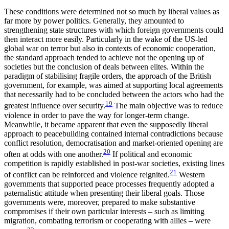
These conditions were determined not so much by liberal values as
far more by power politics. Generally, they amounted to
strengthening state structures with which foreign governments could
then interact more easily. Particularly in the wake of the US-led
global war on terror but also in contexts of economic cooperation,
the standard approach tended to achieve not the opening up of
societies but the conclusion of deals between elites. Within the
paradigm of stabi­lising fragile orders, the approach of the British
government, for example, was aimed at supporting local agreements
that necessarily had to be concluded between the actors who had the
19
greatest influence over security.
The main objective was to reduce
violence in order to pave the way for longer-term change.
Meanwhile, it became apparent that even the supposedly liberal
approach to peacebuilding contained internal contradictions because
conflict resolution, democratisation and market-oriented opening are
20
often at odds with one another.
If political and economic
competition is rapidly estab­lished in post-war societies, existing lines
21
of conflict can be reinforced and violence reignited.
Western
governments that supported peace processes fre­quent­ly adopted a
paternalistic attitude when presenting their liberal goals. Those
governments were, more­over, prepared to make substantive
compromises if their own particular interests – such as limiting
migration, combating terrorism or cooperating with allies – were