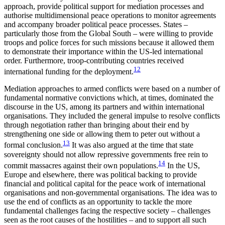
approach, provide political support for mediation processes and
authorise multidimensional peace operations to monitor agreements
and accompany broader political peace processes. States –
particularly those from the Global South – were willing to provide
troops and police forces for such missions because it allowed them
to demonstrate their impor­tance within the US-led international
order. Furthermore, troop-contributing countries received
12
international funding for the deployment.
Mediation approaches to armed conflicts were based on a number of
fundamental normative con­victions which, at times, dominated the
discourse in the US, among its partners and within international
organisations. They included the general impulse to resolve conflicts
through negotiation rather than bringing about their end by
strengthening one side or allowing them to peter out without a
13
formal con­clusion.
It was also argued at the time that state
sovereignty should not allow repressive governments free rein to
14
commit massacres against their own populations.
In the US,
Europe and elsewhere, there was political backing to provide
financial and politi­cal capital for the peace work of international
orga­nisations and non-governmental organisations. The idea was to
use the end of conflicts as an opportunity to tackle the more
fundamental challenges facing the respective society – challenges
seen as the root causes of the hostilities – and to support all such