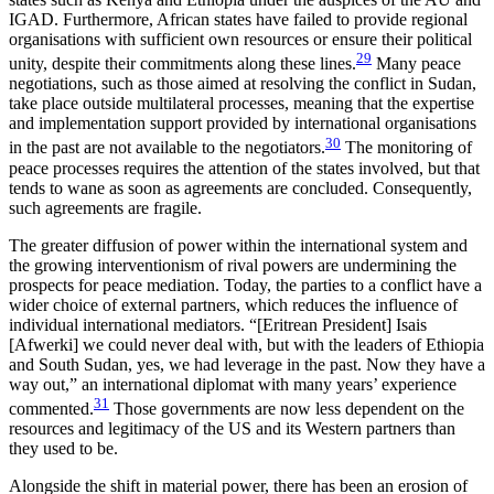
IGAD. Furthermore, African states have failed to provide regional
organisations with sufficient own resources or ensure their political
29
unity, despite their commitments along these lines.
Many peace
negotiations, such as those aimed at resolving the conflict in Sudan,
take place outside multilateral processes, meaning that the expertise
and implementation support provided by international organisations
30
in the past are not available to the negotiators.
The monitoring of
peace processes requires the attention of the states involved, but that
tends to wane as soon as agreements are concluded. Consequently,
such agreements are fragile.
The greater diffusion of power within the inter­national system and
the growing interventionism of rival powers are undermining the
prospects for peace mediation. Today, the parties to a conflict have a
wider choice of external partners, which reduces the influence of
individual international mediators. “[Eritrean President] Isais
[Afwerki] we could never deal with, but with the leaders of Ethiopia
and South Sudan, yes, we had leverage in the past. Now they have a
way out,” an international diplomat with many years’ experience
31
commented.
Those governments are now less dependent on the
resources and legiti­macy of the US and its Western partners than
they used to be.
Alongside the shift in material power, there has been an erosion of