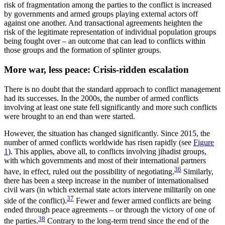
risk of fragmentation among the parties to the conflict is increased
by governments and armed groups playing external actors off
against one an­other. And transactional agreements heighten the
risk of the legitimate representation of individual population groups
being fought over – an outcome that can lead to conflicts within
those groups and the formation of splinter groups.
More war, less peace: Crisis-ridden escalation
There is no doubt that the standard approach to conflict management
had its successes. In the 2000s, the number of armed conflicts
involving at least one state fell significantly and more such conflicts
were brought to an end than were started.
However, the situation has changed significantly. Since 2015, the
number of armed conflicts worldwide has risen rapidly (see
Figure
1
). This applies, above all, to conflicts involving jihadist groups,
with which governments and most of their international partners
36
have, in effect, ruled out the possibility of negotiating.
Similarly,
there has been a steep increase in the number of internationalised
civil wars (in which ex­ternal state actors intervene militarily on one
37
side of the conflict).
Fewer and fewer armed conflicts are being
ended through peace agreements – or through the victory of one of
38
the parties.
Contrary to the long-term trend since the end of the