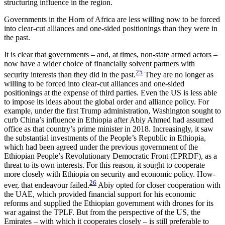
structuring influence in the region.
Governments in the Horn of Africa are less willing now to be forced
into clear-cut alliances and one-sided positionings than they were in
the past.
It is clear that governments – and, at times, non-state armed actors –
now have a wider choice of financially solvent partners with
25
security interests than they did in the past.
They are no longer as
willing to be forced into clear-cut alliances and one-sided
positionings at the expense of third parties. Even the US is less able
to impose its ideas about the global order and alliance policy. For
example, under the first Trump administration, Washington sought to
curb China’s influence in Ethiopia after Abiy Ahmed had assumed
office as that country’s prime minister in 2018. Increasingly, it saw
the substantial investments of the People’s Republic in Ethiopia,
which had been agreed under the previous government of the
Ethiopian People’s Revolutionary Demo­cratic Front (EPRDF), as a
threat to its own interests. For this reason, it sought to cooperate
more closely with Ethiopia on security and economic policy. How­
26
ever, that endeavour failed.
Abiy opted for closer cooperation with
the UAE, which provided financial support for his economic
reforms and supplied the Ethiopian government with drones for its
war against the TPLF. But from the perspective of the US, the
Emirates – with which it cooperates closely – is still preferable to