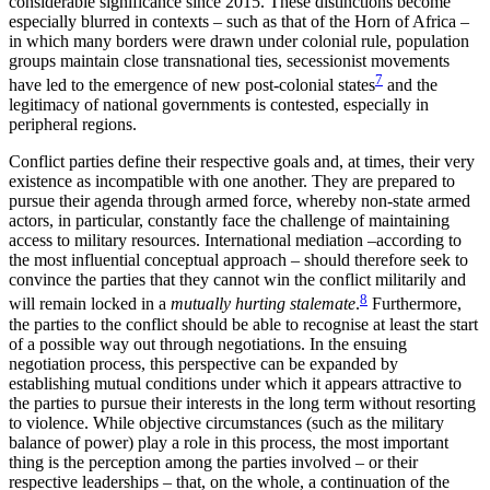
considerable significance since 2015. These distinctions become
especially blurred in contexts – such as that of the Horn of Africa –
in which many borders were drawn under colonial rule, population
groups maintain close trans­national ties, secessionist movements
7
have led to the emergence of new post-colonial states
and the
legitimacy of national governments is contested, especially in
peripheral regions.
Conflict parties define their respective goals and, at times, their very
existence as incompatible with one another. They are prepared to
pursue their agenda through armed force, whereby non-state armed
actors, in particular, constantly face the challenge of maintaining
access to military resources. Inter­national mediation –according to
the most influential conceptual approach – should therefore seek to
convince the parties that they cannot win the conflict militarily and
8
will remain locked in a
mutually
hurting
stalemate
.
Furthermore,
the parties to the conflict should be able to recognise at least the start
of a possible way out through negotiations. In the ensuing
negotiation process, this perspective can be expanded by
establishing mutual conditions under which it appears attractive to
the parties to pursue their inter­ests in the long term without resorting
to violence. While objective circumstances (such as the military
balance of power) play a role in this process, the most important
thing is the perception among the parties involved – or their
respective leaderships – that, on the whole, a continuation of the