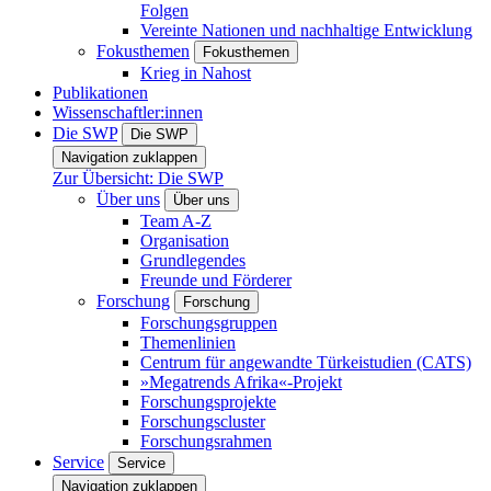
Folgen
Vereinte Nationen und nachhaltige Entwicklung
Fokusthemen
Fokusthemen
Krieg in Nahost
Publikationen
Wissenschaftler:innen
Die SWP
Die SWP
Navigation zuklappen
Zur Übersicht: Die SWP
Über uns
Über uns
Team A-Z
Organisation
Grundlegendes
Freunde und Förderer
Forschung
Forschung
Forschungsgruppen
Themenlinien
Centrum für angewandte Türkeistudien (CATS)
»Megatrends Afrika«-Projekt
Forschungsprojekte
Forschungscluster
Forschungsrahmen
Service
Service
Navigation zuklappen