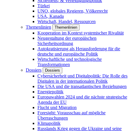
Sicherheits- & Verteidigungspolitik
Türkei
UNO, globales Regieren, Völkerrecht
USA, Kanada
Wirtschaft, Handel, Ressourcen
Themenlinien
Themenlinien
Kooperation im Kontext systemischer Rivalität
Neugestaltung der europäischen
Sicherheitsordnung
Autokratisierung als Herausforderung für die
deutsche und europäische Politik
Wirtschaftliche und technologische
Transformationen
Dossiers
Dossiers
Cybersicherheit und Digitalpolitik: Die Rolle des
Digitalen in der internationalen Politik
Die USA und die transatlantischen Beziehungen
Energiepolitik
Europawahlen 2024 und die nächste strategische
Agenda der EU
Flucht und Migration
Foresight: Vorausschau auf mögliche
Überraschungen
Klimapolitik
Russlands Krieg gegen die Ukraine und seine