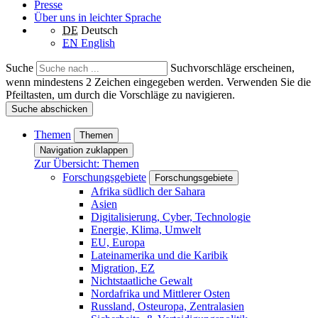
Presse
Über uns in leichter Sprache
DE
Deutsch
EN
English
Suche
Suchvorschläge erscheinen,
wenn mindestens 2 Zeichen eingegeben werden. Verwenden Sie die
Pfeiltasten, um durch die Vorschläge zu navigieren.
Suche abschicken
Themen
Themen
Navigation zuklappen
Zur Übersicht: Themen
Forschungsgebiete
Forschungsgebiete
Afrika südlich der Sahara
Asien
Digitalisierung, Cyber, Technologie
Energie, Klima, Umwelt
EU, Europa
Lateinamerika und die Karibik
Migration, EZ
Nichtstaatliche Gewalt
Nordafrika und Mittlerer Osten
Russland, Osteuropa, Zentralasien