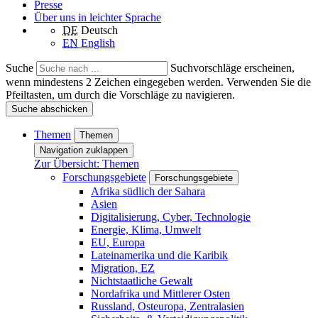
Presse
Über uns in leichter Sprache
DE
Deutsch
EN
English
Suche
Suchvorschläge erscheinen,
wenn mindestens 2 Zeichen eingegeben werden. Verwenden Sie die
Pfeiltasten, um durch die Vorschläge zu navigieren.
Suche abschicken
Themen
Themen
Navigation zuklappen
Zur Übersicht: Themen
Forschungsgebiete
Forschungsgebiete
Afrika südlich der Sahara
Asien
Digitalisierung, Cyber, Technologie
Energie, Klima, Umwelt
EU, Europa
Lateinamerika und die Karibik
Migration, EZ
Nichtstaatliche Gewalt
Nordafrika und Mittlerer Osten
Russland, Osteuropa, Zentralasien