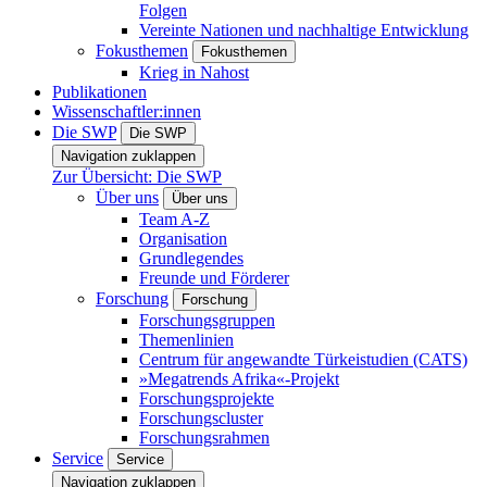
Folgen
Vereinte Nationen und nachhaltige Entwicklung
Fokusthemen
Fokusthemen
Krieg in Nahost
Publikationen
Wissenschaftler:innen
Die SWP
Die SWP
Navigation zuklappen
Zur Übersicht: Die SWP
Über uns
Über uns
Team A-Z
Organisation
Grundlegendes
Freunde und Förderer
Forschung
Forschung
Forschungsgruppen
Themenlinien
Centrum für angewandte Türkeistudien (CATS)
»Megatrends Afrika«-Projekt
Forschungsprojekte
Forschungscluster
Forschungsrahmen
Service
Service
Navigation zuklappen