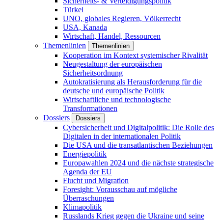
Sicherheits- & Verteidigungspolitik
Türkei
UNO, globales Regieren, Völkerrecht
USA, Kanada
Wirtschaft, Handel, Ressourcen
Themenlinien
Themenlinien
Kooperation im Kontext systemischer Rivalität
Neugestaltung der europäischen
Sicherheitsordnung
Autokratisierung als Herausforderung für die
deutsche und europäische Politik
Wirtschaftliche und technologische
Transformationen
Dossiers
Dossiers
Cybersicherheit und Digitalpolitik: Die Rolle des
Digitalen in der internationalen Politik
Die USA und die transatlantischen Beziehungen
Energiepolitik
Europawahlen 2024 und die nächste strategische
Agenda der EU
Flucht und Migration
Foresight: Vorausschau auf mögliche
Überraschungen
Klimapolitik
Russlands Krieg gegen die Ukraine und seine