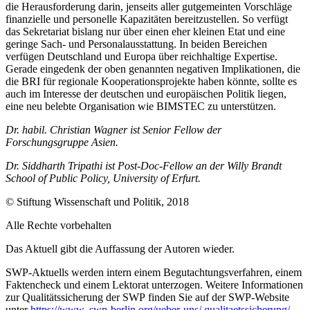
die Herausforde­rung darin, jenseits aller gutgemeinten Vor­schläge
finanzielle und personelle Kapazi­täten bereitzustellen. So verfügt
das Sekre­tariat bislang nur über einen eher kleinen Etat und eine
geringe Sach- und Personalausstattung. In beiden Bereichen
verfügen Deutschland und Europa über reichhaltige Expertise.
Gerade eingedenk der oben ge­nannten negativen Implikationen, die
die BRI für regionale Kooperationsprojekte haben könnte, sollte es
auch im Interesse der deutschen und euro­päischen Politik liegen,
eine neu belebte Organisation wie BIMSTEC zu unterstützen.
Dr. habil. Christian Wagner ist Senior Fellow der
Forschungsgruppe Asien.
Dr. Siddharth Tripathi ist Post-Doc-Fellow an der Willy Brandt
School of Public Policy, University of Erfurt.
© Stiftung Wissenschaft und Politik, 2018
Alle Rechte vorbehalten
Das Aktuell gibt die Auffassung der Autoren wieder.
SWP-Aktuells werden intern einem Begutachtungsverfah­ren, einem
Faktencheck und einem Lektorat unterzogen. Weitere Informationen
zur Qualitätssicherung der
SWP finden Sie auf der SWP-
Website
unter
https://www. swp-berlin.org/ueber-uns/ qualitaetssicherung/