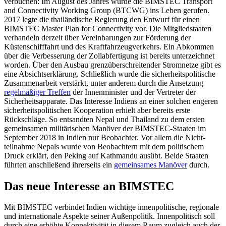
verbuchen: Im
August des Jahres wurde die BIMSTEC Trans
­port
and Connectivity Working Group (BTCWG) ins Leben gerufen.
2017 legte die thailändische Regierung den Entwurf für einen
BIMSTEC Master Plan for Connectivity vor. Die Mitgliedstaaten
verhandeln derzeit über Vereinbarungen zur Förderung der
Küstenschifffahrt und des Kraftfahrzeug­
verkehrs. Ein Abkommen
über die Verbesse
­rung der Zollabfertigung ist bereits unter­zeichnet
worden. Über den Ausbau grenz­überschreitender Stromnetze gibt es
eine Absichtserklärung. Schließlich wurde die sicherheitspolitische
Zusammenarbeit ver­stärkt, unter anderem durch die Ansetzung
regelmäßiger Treffen
der Innenminister und der Vertreter der
Sicherheitsapparate. Das Interesse Indiens an einer solchen enge­ren
sicherheitspolitischen Kooperation er­hielt aber bereits erste
Rückschläge. So ent­sandten Nepal und Thailand zu dem ersten
gemeinsamen militärischen Manöver der BIMSTEC-Staaten im
September 2018 in Indien nur Beobachter. Vor allem die Nicht­
teilnahme Nepals wurde von Beobachtern mit dem politischem
Druck erklärt, den Peking auf Kathmandu ausübt. Beide Staa­ten
führten anschließend ihrerseits ein
ge­meinsames Manöver
durch.
Das neue Interesse an BIMSTEC
Mit BIMSTEC verbindet Indien wichtige in­nenpolitische, regionale
und internationale
Aspekte seiner Außenpolitik. Innenpolitisch
soll
durch eine erhöhte Konnektivität in diesem Raum zugleich auch der