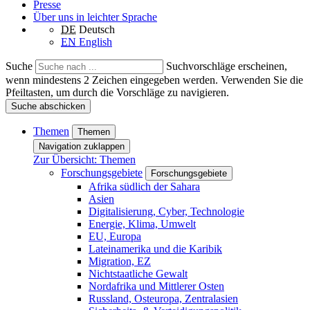
Presse
Über uns in leichter Sprache
DE
Deutsch
EN
English
Suche
Suchvorschläge erscheinen,
wenn mindestens 2 Zeichen eingegeben werden. Verwenden Sie die
Pfeiltasten, um durch die Vorschläge zu navigieren.
Suche abschicken
Themen
Themen
Navigation zuklappen
Zur Übersicht: Themen
Forschungsgebiete
Forschungsgebiete
Afrika südlich der Sahara
Asien
Digitalisierung, Cyber, Technologie
Energie, Klima, Umwelt
EU, Europa
Lateinamerika und die Karibik
Migration, EZ
Nichtstaatliche Gewalt
Nordafrika und Mittlerer Osten
Russland, Osteuropa, Zentralasien