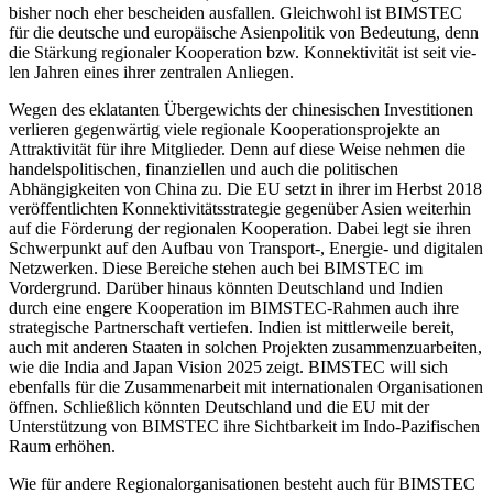
bisher noch eher bescheiden ausfallen. Gleichwohl ist BIMSTEC
für die deutsche und europäische Asienpolitik von Bedeutung, denn
die Stärkung regionaler Kooperation bzw. Konnektivität ist seit vie­
len Jahren eines ihrer zen­tralen Anliegen.
Wegen des eklatanten Übergewichts der chinesischen Investitionen
verlieren gegen­wärtig viele regionale Kooperationsprojekte an
Attraktivität für ihre Mitglieder. Denn auf diese Weise nehmen die
handelspoliti
schen, finanziellen und auch die politischen
Abhängigkeiten von China zu. Die EU setzt in ihrer im Herbst 2018
veröffentlichten Konnektivitätsstrategie gegenüber Asien weiterhin
auf die Förderung der regionalen Kooperation. Dabei legt sie ihren
Schwerpunkt auf den Aufbau von Transport-, Ener­gie- und digitalen
Netzwerken. Diese Berei­che stehen auch bei BIMSTEC im
Vorder
grund. Darüber hinaus könnten Deutsch­land
und Indien
durch eine engere Kooperation im BIMSTEC-Rahmen auch ihre
strategische Partnerschaft vertiefen. Indien ist mittlerweile bereit,
auch mit anderen Staaten in solchen Projekten zusammenzuarbeiten,
wie die India and Japan Vision 2025 zeigt. BIMSTEC will sich
ebenfalls für die Zusam­menarbeit mit internationalen Organisationen
öffnen. Schließlich könnten Deutschland und die EU mit der
Unterstützung von BIMSTEC ihre Sichtbarkeit im Indo-Pazifi­schen
Raum erhöhen.
Wie für andere Regionalorganisationen besteht auch für BIMSTEC