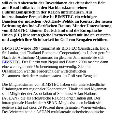
will es in Anbetracht der Investitionen der chinesischen Belt
and Road Initiative in den Nachbarstaaten seinen
Führungsanspruch in der Region untermauern. Aus
internationaler Perspektive ist BIMSTEC ein wichtiger
Baustein der indischen »Act East«-Politik im Kontext der neuen
Bedeutung des Indo-Pazifischen Raums. Mit der Unterstützung
von BIMSTEC können Deutschland und die Europäi­sche
Union (EU) ihre strategische Partnerschaft mit Indien vertiefen
und
zugleich ihre Sichtbarkeit im Golf von Bengalen erhöhen.
BIMSTEC wurde 1997 zunächst als BIST-EC (Bangladesh, India,
Sri Lanka, and Thailand Economic Cooperation) ins Leben gerufen.
Nach der Aufnahme Myanmars im gleichen Jahr nannte sie sich
BIMSTEC
. Der Eintritt von Nepal und Bhutan 2004 machte dann
eine weitergehende Umbenennung notwen­dig. Ziel der
Organisation war die Förde­rung der wirt­schaftlichen
Zusammenarbeit der An­rainerstaaten am Golf von Bengalen.
Die Mitgliedstaaten von BIMSTEC haben sehr unterschiedliche
Erfahrungen mit regionaler Kooperation. Thailand und Myanmar
sind Mitglieder der Association of Southeast Asian Nations
(ASEAN), die als erfolgreiche Regionalorganisation gilt. Der
intraregionale Handel der ASEAN-Mitglied­staaten beläuft sich
gegenwärtig auf
circa
29 Prozent ihres gesamten Warenverkehrs.
Des Weiteren hat die ASEAN multilaterale sicherheitspolitische