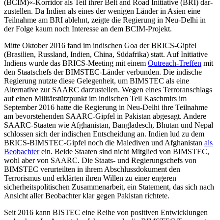
(BCIM)«-Korridor als Teil ihrer Belt and Road Initiative (BRI) dar­
zustellen. Da Indien als eines der wenigen Länder in Asien eine
Teilnahme am BRI ablehnt, zeigte die Regierung in Neu-Delhi in
der Folge kaum noch Interesse an dem BCIM-Projekt.
Mitte Oktober 2016 fand im indischen Goa der BRICS-Gipfel
(Brasilien, Russland, Indien, China, Südafrika) statt. Auf Initia­tive
Indiens wurde das BRICS-Meeting mit einem
Outreach-Treffen
mit
den Staatschefs der BIMSTEC-Länder verbunden. Die indi­sche
Regierung nutzte diese Gelegenheit,
um BIMSTEC als eine
Alternative zur SAARC
darzustellen. Wegen eines Terroranschlags
auf einen Militärstützpunkt im indischen Teil Kaschmirs im
September 2016 hatte die Regierung in Neu-Delhi ihre Teilnahme
am bevorstehenden SAARC-Gipfel in Pakistan abgesagt. Andere
SAARC-Staaten wie Afgha­nistan, Bangladesch, Bhu­tan und Nepal
schlossen sich der indischen Entscheidung an. Indien lud zu dem
BRICS-BIMSTEC-Gip­fel noch die Malediven und Afghanistan
als
Beobachter
ein. Beide Staaten sind nicht Mit
­glied von BIMSTEC,
wohl aber von SAARC. Die Staats- und Regierungschefs von
BIMSTEC verurteilten in ihrem Abschlussdokument den
Terrorismus und erklärten ihren Willen zu einer engeren
sicherheits
politischen Zusammenarbeit, ein Statement,
das sich nach
Ansicht aller Beobachter klar gegen Pakistan richtete.
Seit 2016 kann BISTEC eine Reihe von positiven Entwicklungen