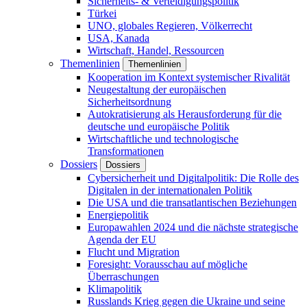
Sicherheits- & Verteidigungspolitik
Türkei
UNO, globales Regieren, Völkerrecht
USA, Kanada
Wirtschaft, Handel, Ressourcen
Themenlinien
Themenlinien
Kooperation im Kontext systemischer Rivalität
Neugestaltung der europäischen
Sicherheitsordnung
Autokratisierung als Herausforderung für die
deutsche und europäische Politik
Wirtschaftliche und technologische
Transformationen
Dossiers
Dossiers
Cybersicherheit und Digitalpolitik: Die Rolle des
Digitalen in der internationalen Politik
Die USA und die transatlantischen Beziehungen
Energiepolitik
Europawahlen 2024 und die nächste strategische
Agenda der EU
Flucht und Migration
Foresight: Vorausschau auf mögliche
Überraschungen
Klimapolitik
Russlands Krieg gegen die Ukraine und seine