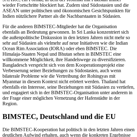
wieder Fortschritte blockiert hat. Zudem sind Südostasien und die
ASEAN unter poli­tischen und ökonomischen Gesichtspunkten für
Indien nützlichere Partner als die Nachbarstaaten in Südasien.
Für die anderen BIMSTEC-Mitglieder hat die Organisation
ebenfalls an Bedeutung gewonnen. In Sri Lanka konzentriert sich
die außenpolitische Diskussion in den letz­ten Jahren nicht mehr so
sehr auf Südasien als vielmehr auf neue Initiativen wie die Indian
Ocean Rim Association (IORA) oder eben BIMSTEC. Die
Himalaja-Staaten Nepal
und Bhutan sehen in BIMSTEC eine
willkom­
mene Möglichkeit,
ihre Handelswege zu diversifizieren.
Bangladesch verspricht sich von dem Kooperationsprojekt eine
Ver
besse­rung seiner Beziehungen zu Südostasien, auch wenn
bilaterale Probleme wie
die Ver­treibung der Rohingyas mit
Myanmar
in die­
sem Kontext nicht erörtert werden. Thailand
hat
ebenfalls ein Interesse, seine
Beziehun­
gen mit Südasien zu vertiefen,
und engagiert
sich in der BIMSTEC-Organisation unter anderem in
der Frage einer möglichen Ver­netzung der Hafenstädte in der
Region.
BIMSTEC, Deutschland und die EU
Die BIMSTEC-Kooperation hat poli­tisch
in den letzten Jahren einen
deutlichen Auf­wind erhalten, auch wenn die konkreten Ergebnisse