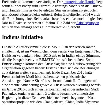
Freihandelsabkommen verständigen. Der
intraregionale Handel
liegt
somit nur bei knapp fünf Prozent. Allerdings haben sich die Außen-
und Handelsminister der betei­ligten Staaten regelmäßig getroffen
und Kooperationsprojekte erörtert. Beim Gipfel­treffen 2014 wurde
die Einrichtung eines Sekretariats beschlossen, das noch im glei­chen
Jahr in Dhaka seine Arbeit auf­nahm. Die Zahl der
Arbeitsgruppen
hat sich von anfangs sechs auf mittlerweile 14 erhöht.
Indiens Initiative
Die neue Aufmerksamkeit, die BIMSTEC in den letzten Jahren
erhalten hat, ist im Wesentlichen dem verstärkten Engagement Neu-
Delhis zu verdanken. Noch 2015 gab es in Indien einige Stimmen,
die die Perspektiven von BIMSTEC kritisch beurteilten. Zwei
Entwicklungen könnten den Aus­schlag für eine Neubewertung der
Organisation gegeben haben: Erstens haben sich die Beziehungen
zu Pakistan weiter verschlechtert. Ende Dezember 2015 hatte
Premier­minister Modi überraschend seinen pakis­tanischen
Amtskollegen Nawaz Sharif be­sucht und damit Hoffnungen auf
eine er­neute Annäherung geweckt. Diese wurden allerdings bereits
im Januar 2016 durch einen Terroranschlag in der indischen Stadt
Pathankot zunichte gemacht. Zweitens be­gann die chinesische
Regierung in dieser Zeit, verschiedene, bereits begonnene Ko­
operationsprojekte wie den »Bangladesch, China, India Myanmar