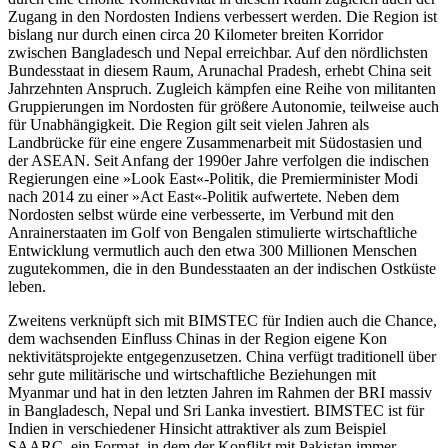
Zugang in den Nordosten Indiens verbessert werden. Die Region ist
bislang nur durch einen circa 20 Kilometer breiten Korridor
zwischen Bangladesch und Nepal erreichbar. Auf den nördlichsten
Bundesstaat in diesem Raum, Arunachal Pradesh, erhebt China seit
Jahr­zehnten Anspruch. Zugleich kämpfen eine Reihe von militanten
Gruppierungen im Nordosten für größere Autonomie, teilweise auch
für Unabhängigkeit. Die Region gilt seit vielen Jahren als
Landbrücke für eine engere Zusammenarbeit mit Südostasien und
der ASEAN. Seit Anfang der 1990er Jahre verfolgen die indischen
Regie
rungen eine »Look East«-Politik, die Premier
minister Modi
nach 2014 zu einer »Act East«-Politik aufwertete. Neben dem
Nordosten selbst würde eine verbesserte, im Verbund mit den
Anrainerstaaten im Golf von Bengalen stimulierte wirtschaftliche
Entwicklung ver­mutlich auch den etwa 300 Millionen Men­schen
zugutekommen, die in den Bun­des­staaten an der indischen Ostküste
leben.
Zweitens verknüpft sich mit BIMSTEC für Indien auch die Chance,
dem wachsenden Einfluss Chinas in der Region eigene Kon­
nektivitätsprojekte entgegenzusetzen. China
verfügt traditionell über
sehr gute militärische und wirtschaftliche Beziehungen mit
Myanmar und hat in den letzten Jahren im Rahmen der BRI massiv
in Bangladesch, Nepal und Sri Lanka investiert. BIMSTEC ist für
Indien in verschiedener Hinsicht attrak­tiver als zum Beispiel
SAARC, ein Format, in dem der Konflikt mit Pakistan immer