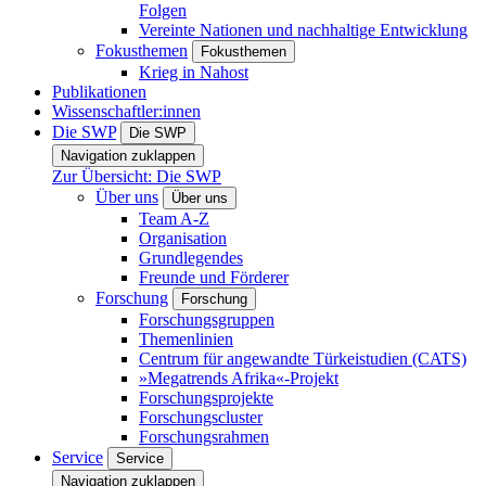
Folgen
Vereinte Nationen und nachhaltige Entwicklung
Fokusthemen
Fokusthemen
Krieg in Nahost
Publikationen
Wissenschaftler:innen
Die SWP
Die SWP
Navigation zuklappen
Zur Übersicht: Die SWP
Über uns
Über uns
Team A-Z
Organisation
Grundlegendes
Freunde und Förderer
Forschung
Forschung
Forschungsgruppen
Themenlinien
Centrum für angewandte Türkeistudien (CATS)
»Megatrends Afrika«-Projekt
Forschungsprojekte
Forschungscluster
Forschungsrahmen
Service
Service
Navigation zuklappen