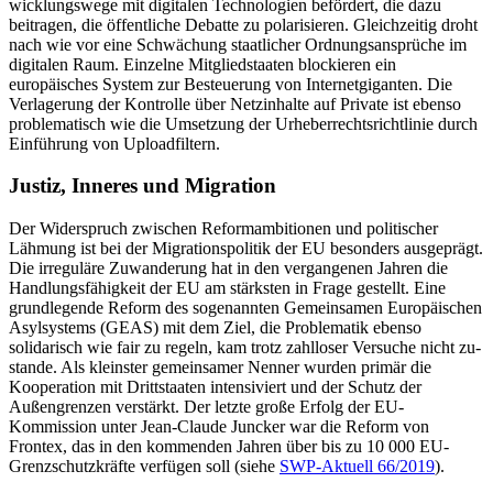
wicklungswege mit digitalen Technologien befördert, die dazu
beitragen, die öffent­liche Debatte zu polarisieren. Gleichzeitig droht
nach wie vor eine Schwächung staat­licher Ordnungsansprüche im
digitalen Raum. Einzelne Mitgliedstaaten blockieren ein
europäisches System zur Besteuerung von Internetgiganten. Die
Verlagerung der Kontrolle über Netzinhalte auf Private ist ebenso
problematisch wie die Umsetzung der Urheberrechtsrichtlinie durch
Ein­führung von Uploadfiltern.
Justiz, Inneres und Migration
Der Widerspruch zwischen Reformambitio­nen und politischer
Lähmung ist bei der Migra­tionspolitik der EU besonders aus­geprägt.
Die irreguläre Zuwanderung hat in den vergangenen Jahren die
Handlungsfähigkeit der EU am stärksten in Frage ge­stellt. Eine
grundlegende Reform des soge­nannten Gemeinsamen Europäischen
Asyl­systems (GEAS) mit dem Ziel, die Proble­matik ebenso
solidarisch wie fair zu regeln, kam trotz zahlloser Versuche nicht zu­
stande. Als kleinster gemeinsamer Nenner wurden primär die
Kooperation mit Dritt­staaten intensiviert und der Schutz der
Außengrenzen verstärkt. Der letzte große
Erfolg der EU-
Kommission unter Jean-Claude
Juncker war die Reform von
Frontex, das in den kommenden Jahren über bis zu 10
000 EU-
Grenzschutzkräfte verfügen soll (siehe
SWP-Aktuell 66/2019
).