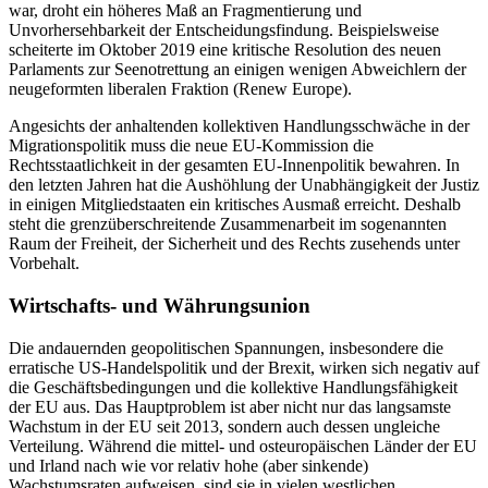
war, droht ein höheres Maß an Fragmentierung und
Unvorhersehbarkeit der Entscheidungs­findung. Beispielsweise
scheiterte im Okto­ber 2019 eine kritische Resolution des neuen
Parlaments zur Seenotrettung an einigen wenigen Abweichlern der
neugeformten liberalen Fraktion (Renew Europe).
Angesichts der anhaltenden kollektiven Handlungsschwäche in der
Migrations­politik muss die neue EU-Kommission die
Rechtsstaatlichkeit in der gesamten EU-Innenpolitik bewahren. In
den letzten Jah­ren hat die Aushöhlung der Unabhängigkeit der Justiz
in einigen Mitgliedstaaten ein kritisches Ausmaß erreicht. Deshalb
steht die grenzüberschreitende Zusammenarbeit im sogenannten
Raum der Freiheit, der Sicherheit und des Rechts zusehends unter
Vorbehalt.
Wirtschafts- und Währungsunion
Die andauernden geopolitischen Spannun
gen, insbesondere die
erratische US-Handels
­politik und der Brexit, wirken sich negativ auf
die Geschäftsbedingungen und die kollektive Handlungsfähigkeit
der EU aus. Das Hauptproblem ist aber nicht nur das langsamste
Wachstum in der EU seit 2013, sondern auch dessen ungleiche
Verteilung. Während die mittel- und osteuropäischen Länder der EU
und Irland nach wie vor rela­tiv hohe (aber sinkende)
Wachstumsraten aufweisen, sind sie in vielen westlichen