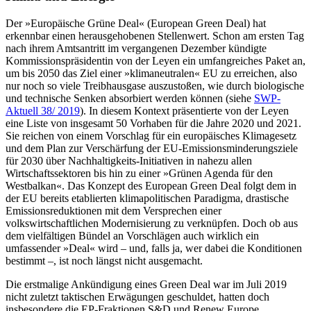
Der »Europäische Grüne Deal« (European Green Deal) hat
erkennbar einen heraus­gehobenen Stellenwert. Schon am ersten
Tag
nach ihrem Amtsantritt im vergangenen
Dezember kündigte
Kommissionspräsiden­tin von der Leyen ein umfangreiches Paket
an,
um bis 2050 das Ziel einer »klimaneutra­
len« EU zu erreichen, also
nur noch so viele Treibhausgase auszustoßen, wie durch bio­logische
und technische Senken absorbiert werden können (siehe
SWP-
Aktuell 38/ 2019
). In diesem Kontext präsentierte von der Leyen
eine Liste von insgesamt 50 Vor­haben für die Jahre 2020 und 2021.
Sie reichen von einem Vorschlag für ein euro­päisches Klimagesetz
und dem Plan zur Verschärfung der EU-Emissionsminderungs­ziele
für 2030 über Nachhaltigkeits-Initia­tiven in nahezu allen
Wirtschaftssektoren bis hin zu einer »Grünen Agenda für den
Westbalkan«. Das Konzept des European Green Deal folgt dem in
der EU bereits eta­blierten klimapolitischen Paradigma, dras­tische
Emissionsreduktionen mit dem Ver­sprechen einer
volkswirtschaft
lichen Moder­nisierung zu verknüpfen. Doch
ob aus
dem vielfältigen Bündel an Vorschlägen auch
wirklich ein
umfassender »Deal« wird – und,
falls ja, wer dabei die Konditionen
bestimmt
–, ist noch längst nicht ausgemacht.
Die erstmalige Ankündigung eines Green Deal war im Juli 2019
nicht zuletzt takti­schen Erwägungen geschuldet, hatten doch
insbesondere die EP-Fraktionen S&D und Renew Europe