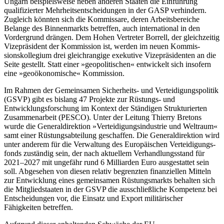
Ungarn beispielsweise neben anderen Staa­ten die Einführung
qualifizierter Mehrheits­entscheidungen in der GASP verhindern.
Zugleich könnten sich die Kommissare, deren Arbeitsbereiche
Belange des Binnen­markts betreffen, auch international in den
Vordergrund drängen. Dem Hohen Vertre­
ter Borrell, der gleichzeitig
Vizepräsident der
Kommission ist, werden im neuen Kom­mis­
sionskollegium drei gleichrangige exe­ku­tive Vizepräsidenten an die
Seite gestellt. Statt einer »geopolitischen« entwickelt sich inso­fern
eine »geoökonomische« Kommission.
Im Rahmen der Gemeinsamen Sicherheits- und Verteidigungspolitik
(GSVP) gibt es bislang 47 Projekte zur Rüstungs- und
Entwicklungsforschung im Kontext der Ständigen Strukturierten
Zusammenarbeit (PESCO). Unter der Leitung Thierry Bretons
wurde die Generaldirektion »Verteidigungsindustrie und Weltraum«
samt einer Rüs­tungs­abteilung geschaffen. Die General­direktion wird
unter anderem für die Ver­waltung des Europäischen
Verteidigungs­
fonds zuständig sein, der nach
aktuellem Verhandlungsstand für
2021–2027 mit un­gefähr rund 6 Milliarden Euro ausgestattet sein
soll. Abgesehen von diesen relativ be­grenzten finanziellen Mitteln
zur Entwicklung eines gemeinsamen Rüstungsmarkts behal­ten sich
die Mitgliedstaaten in der GSVP die ausschließliche Kompetenz bei
Entscheidungen vor, die Einsatz und Export mili­tärischer
Fähigkeiten betreffen.