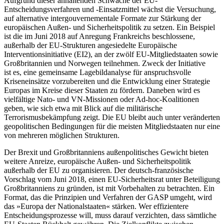
Aufgrund dieser anhaltenden Schwäche der EU-
Entscheidungsverfahren und ‑Ein­satzmittel wächst die Versuchung,
auf alter­native intergouvernementale Formate zur Stärkung der
europäischen Außen- und Sicherheitspolitik zu setzen. Ein Beispiel
ist die im Juni 2018 auf Anregung Frankreichs beschlossene,
außerhalb der EU-Strukturen angesiedelte Europäische
Interventions­initiative (EI2), an der zwölf EU-Mitglied­staa­ten sowie
Großbritannien und Nor­wegen teilnehmen. Zweck der Initiative
ist es, eine gemeinsame Lagebildanalyse für an­spruchsvolle
Kriseneinsätze vorzubereiten und die Entwicklung einer Strategie
Europas im Kreise dieser Staaten zu fördern.
Daneben wird es
vielfältige Nato- und VN-Missionen oder Ad-hoc-Koalitionen
geben, wie sich etwa mit Blick auf die militärische
Terrorismusbekämpfung zeigt. Die EU bleibt auch unter veränderten
geopolitischen Bedingungen für die meisten Mit­glied­staaten nur eine
von mehreren mög­lichen Strukturen.
Der Brexit und Großbritanniens außenpolitisches Gewicht bieten
weitere Anreize, europäische Außen- und Sicherheitspolitik
außerhalb der EU zu organisieren. Der deutsch-französische
Vorschlag vom Juni 2018, einen EU-Sicherheitsrat unter Betei­ligung
Großbritanniens zu gründen, ist mit Vorbehalten zu betrachten. Ein
Format, das die Prinzipien und Verfahren der GASP umgeht, wird
das »Europa der National­
staaten« stärken. Wer effizientere
Entscheidungs
prozesse will, muss darauf
verzichten, dass sämtliche