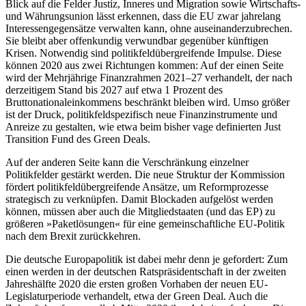
Blick auf die Felder Justiz, Inneres und Migration sowie Wirtschafts-
und Wäh­rungsunion lässt erkennen, dass die EU zwar jahrelang
Interessengegensätze ver­walten kann, ohne auseinanderzubrechen.
Sie bleibt aber offenkundig verwundbar gegenüber künftigen
Krisen. Notwendig sind poli­tikfeldübergreifende Impulse. Diese
können 2020 aus zwei Richtungen kommen: Auf
der einen Seite
wird der Mehr­jährige Finanz
rahmen 2021–27 verhandelt, der nach
derzeitigem Stand bis 2027 auf etwa 1 Prozent des
Bruttonationaleinkommens beschränkt bleiben wird. Umso grö­ßer
ist der Druck, politikfeldspezifisch neue Finanzinstrumente und
Anreize zu gestal­ten, wie etwa beim bisher vage definierten Just
Transition Fund des Green Deals.
Auf der anderen Seite kann die Verschrän­kung einzelner
Politikfelder gestärkt werden. Die neue Struktur der Kommission
fördert politikfeldübergreifende Ansätze, um Reformprozesse
strategisch zu verknüpfen. Damit Blockaden aufgelöst werden
können, müssen aber auch die Mitgliedstaaten (und das EP) zu
größeren »Paket­lösungen« für eine gemeinschaftliche EU-Politik
nach dem Brexit zurückkehren.
Die deutsche Europapolitik ist dabei mehr denn je gefordert: Zum
einen werden in der deutschen Ratspräsidentschaft in der zweiten
Jahreshälfte 2020 die ersten großen Vorhaben der neuen EU-
Legislaturperiode verhandelt, etwa der Green Deal. Auch die