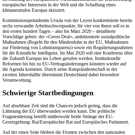
europäischer Interessen in der Welt und die Schaffung eines
klimaneutralen Europas skizziert.
Kommissionspräsidentin Ursula von der Leyen konkretisierte bereits
sechs verwandte Arbeitsschwerpunkte; für vier von ihnen soll es in
den ersten hundert Tagen – also bis März 2020 – detaillierte
Vorschläge geben: der »Green Deal«, ambitionierte sozialpolitische
Maßnahmen (Regeln für den Mindestlohn in der EU, Maßnahmen
zur Förderung von Lohntransparenz) sowie ein Regulierungsrahmen
für die Künstliche Intelligenz. Im Mai 2020 soll eine Konferenz über
die Zukunft Europas ins Leben gerufen werden. Institutionelle
Reformen bis hin zu EU-Vertragsänderungen könnten wieder auf
die Agenda kommen.
Durch seine Ratspräsidentschaft in der
zweiten Jahreshälfte übernimmt Deutschland dabei besondere
Verantwortung.
Schwierige Startbedingungen
Auf absehbare Zeit sind die Chancen jedoch gering, dass die
Lähmung der EU überwun­den werden kann. Die politische
Fragmentierung betrifft mittlerweile beide Stränge der EU-
Gesetzgebung: Rat/Europäischer Rat und Europäisches Parlament.
Auf der einen Seite bleiben die Fronten zwischen den nationalen