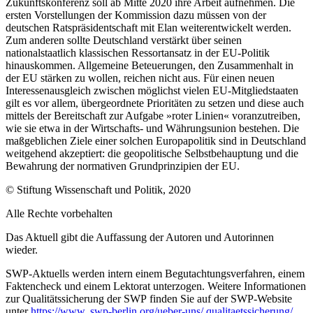
Zukunftskonferenz soll ab Mitte 2020 ihre Arbeit aufnehmen. Die
ersten Vorstellungen der Kommission dazu müssen von der
deutschen Ratspräsidentschaft mit Elan weiterentwickelt werden.
Zum anderen sollte Deutschland verstärkt über seinen
nationalstaatlich klassischen Ressortansatz in der EU-Politik
hinauskommen. Allgemei­ne Beteuerungen, den Zusammenhalt in
der EU stärken zu wollen, reichen nicht aus. Für einen neuen
Interessenausgleich zwischen möglichst vielen EU-Mitglied­staaten
gilt es vor allem, übergeordnete Prioritäten zu setzen und diese auch
mittels der Bereitschaft zur Aufgabe »roter Linien« voranzutreiben,
wie sie etwa in der Wirt­schafts- und Währungsunion bestehen. Die
maßgeblichen Ziele einer solchen Europapolitik sind in Deutschland
weitgehend akzeptiert: die geopolitische Selbstbehaup­tung und die
Bewahrung der normativen Grundprinzipien der EU.
© Stiftung Wissenschaft und Politik, 2020
Alle Rechte vorbehalten
Das Aktuell gibt die Auf­fassung der Autoren und Autorinnen
wieder.
SWP-Aktuells werden intern einem Begutachtungsverfah­ren, einem
Faktencheck und einem Lektorat unterzogen. Weitere Informationen
zur Qualitätssicherung der
SWP finden Sie auf der SWP-
Website
unter
https://www. swp-berlin.org/ueber-uns/ qualitaetssicherung/