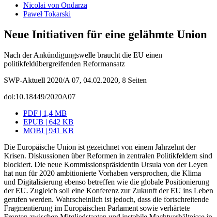
Nicolai von Ondarza
Paweł Tokarski
Neue Initiativen für eine gelähmte Union
Nach der Ankündigungswelle braucht die EU einen
politikfeldübergreifenden Reformansatz
SWP-Aktuell 2020/A 07, 04.02.2020, 8 Seiten
doi:10.18449/2020A07
PDF | 1,4 MB
EPUB | 642 KB
MOBI | 941 KB
Die Europäische Union ist gezeichnet von einem Jahrzehnt der
Krisen. Diskussionen über Reformen in zentralen Politikfeldern sind
blockiert. Die neue Kommissions­präsidentin Ursula von der Leyen
hat nun für 2020 ambitionierte Vorhaben versprochen, die Klima
und Digitalisierung ebenso betreffen wie die globale Positionierung
der EU. Zugleich soll eine Konferenz zur Zukunft der EU ins Leben
gerufen werden. Wahrscheinlich ist jedoch, dass die fortschreitende
Fragmentierung im Europäischen Parlament sowie verhärtete
Fronten zwischen Mitgliedstaaten und instabile Machtverhältnisse in