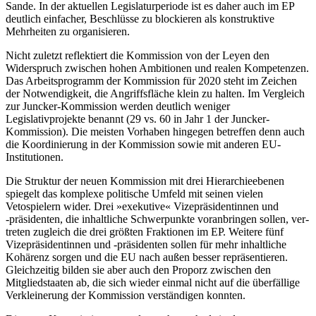
Sande. In der aktuellen Legislaturperiode ist es daher auch im EP
deutlich einfacher, Beschlüsse zu blockieren als konstruktive
Mehrheiten zu organisieren.
Nicht zuletzt reflektiert die Kommission von der Leyen den
Widerspruch zwischen hohen Ambitionen und realen Kompeten­zen.
Das Arbeitsprogramm der Kommission für 2020 steht im Zeichen
der Notwendigkeit, die Angriffsfläche klein zu halten. Im Vergleich
zur Juncker-Kommission werden deutlich weniger
Legislativprojekte benannt
(29 vs. 60 in Jahr 1 der Juncker-
Kommission).
Die meisten Vorhaben hingegen betreffen denn auch
die Koordinierung in der Kom­mission sowie mit anderen EU-
Institu­tionen.
Die Struktur der neuen Kommission mit drei Hierarchieebenen
spiegelt das kom­plexe politische Umfeld mit seinen vielen
Vetospielern wider. Drei »exekutive« Vize­präsidentinnen und
‑präsidenten, die inhaltliche Schwerpunkte voranbringen sollen, ver­
treten zugleich die drei größten Fraktionen im EP. Weitere fünf
Vizepräsi
dentinnen und ‑präsidenten sollen für mehr
inhaltliche
Kohärenz sorgen und die EU nach
außen besser repräsentieren.
Gleichzeitig bilden sie aber auch den Proporz zwischen den
Mitgliedstaaten ab, die sich wieder ein­mal nicht auf die überfällige
Verkleinerung der Kommission verständigen konnten.