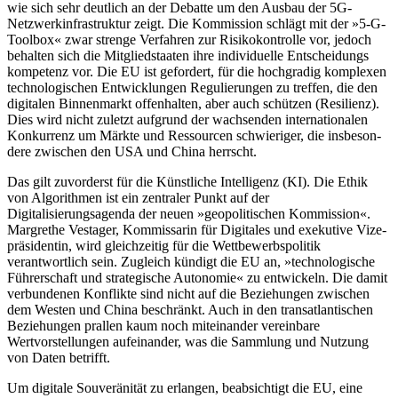
wie sich sehr deutlich an der Debatte um den Ausbau der 5G-
Netzwerkinfrastruktur zeigt. Die Kommission schlägt mit der »5‑G-
Tool­box« zwar strenge Verfahren zur Risiko­kontrolle vor, jedoch
behalten sich die Mit­
gliedstaaten ihre individuelle Entscheidungs­
kompetenz vor. Die EU ist gefordert, für die hochgradig komplexen
technologischen Entwicklungen Regulierungen zu treffen, die den
digitalen Binnenmarkt offenhalten, aber auch schützen (Resilienz).
Dies wird nicht zuletzt aufgrund der wachsenden internationalen
Konkurrenz um Märkte und Ressourcen schwieriger, die insbeson­
dere zwischen den USA und China herrscht.
Das gilt zuvorderst für die Künstliche Intelligenz (KI). Die Ethik
von Algorithmen ist ein zentraler Punkt auf der
Digitalisierungsagenda der neuen »geopolitischen Kommission«.
Margrethe Vestager, Kom­missarin für Digitales und exekutive Vize­
präsidentin, wird gleichzeitig für die Wett­bewerbspolitik
verantwortlich sein. Zu­gleich kündigt die EU an, »technologische
Führerschaft und strategische Autonomie« zu entwickeln. Die damit
verbundenen Konflikte sind nicht auf die Beziehungen zwischen
dem Westen und China beschränkt. Auch in den transatlantischen
Beziehungen prallen kaum noch miteinander vereinbare
Wertvorstellungen aufein­ander, was die Sammlung und Nutzung
von Daten betrifft.
Um digitale Souveränität zu erlangen, beabsichtigt die EU, eine