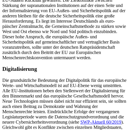
EU-Staaten
Rückhalt
gewäh­ren. Die Zielkonflikte
zwischen
Stärkung der supranationalen Institutionen auf der einen Seite und
der
Informalisierung von EU-Außen- und Sicher
heitspolitik auf der
anderen bleiben für die deutsche Sicherheitspolitik eine große
Herausforderung. Es liegt im Interesse Deutschlands als euro­
päischer Zentralmacht, die Gemeinschafts­methode zu stärken sowie
West und Ost ebenso wie Nord und Süd politisch ein­zubinden.
Dieser hohe Anspruch, die euro­päische Außen- und
Sicherheitspolitik auf gemeinschaftlicher und vertraglicher Basis
voranzutreiben, sollte unter der deutschen Ratspräsidentschaft
zusätzlich durch den Beitritt der EU zur Europäischen
Menschenrechtskonvention untermauert werden.
Digitalisierung
Die grundsätzliche Bedeutung der Digitalpolitik für das europäische
Werte- und Wirtschaftsmodell ist auf EU-Ebene wenig umstritten.
Alle EU-Institutionen heben den Stellenwert der Digitalisierung für
den Binnenmarkt und das europäische Gesell­schaftsmodell hervor.
Neue Technologien müssen dabei nicht nur effizient sein, sie sollten
auch einen Beitrag zu Demokratie und Wahrung der
Menschenrechte leisten. Eindrückliche Erfolge der vergangenen
Legislaturperiode waren die Datenschutzgrundverordnung und die
neuere Cyber­sicherheitsverordnung (siehe
SWP-Aktuell 60/2019
).
Gleichwohl gibt es Konflikte zwischen einzelnen Mitgliedstaaten,