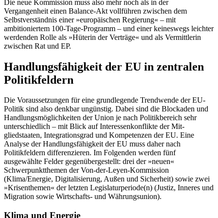
Die neue Kommission muss also mehr
noch als in der
Vergangenheit einen Balance-Akt vollführen zwischen dem
Selbstverständ­
nis einer »europäischen Regierung« – mit
ambitioniertem 100-Tage-Programm – und einer keineswegs leichter
werdenden
Rolle als »Hüterin der Verträge« und als Ver
mitt­lerin
zwischen Rat und EP.
Handlungsfähigkeit der EU in zentralen
Politikfeldern
Die Voraussetzungen für eine grundlegende Trendwende der EU-
Politik sind also denk­bar ungünstig. Dabei sind die Blockaden und
Handlungsmöglichkeiten der Union je nach Politikbereich sehr
unterschiedlich – mit Blick auf Interessenkonflikte der Mit­
gliedstaaten, Integrationsgrad und Kom­petenzen der EU. Eine
Analyse der Hand­lungsfähigkeit der EU muss daher nach
Politikfeldern differenzieren. Im Folgenden werden fünf
ausgewählte Felder gegenüber­gestellt: drei der »neuen«
Schwerpunkt­themen der Von-der-Leyen-Kommission
(Klima/Energie, Digitalisierung, Außen und Sicherheit) sowie zwei
»Krisenthemen« der letzten Legislaturperiode(n) (Justiz, Inneres und
Migration sowie Wirtschafts- und Wäh­rungsunion).
Klima und Energie