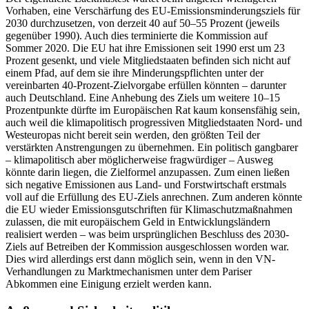
Vorhaben, eine Ver­schärfung des EU-Emissionsminderungs­ziels für
2030 durchzusetzen, von derzeit 40 auf 50–55 Prozent (jeweils
gegenüber
1990). Auch dies terminierte die Kommission
auf
Sommer 2020. Die EU hat ihre Emissio­nen seit 1990 erst um 23
Prozent gesenkt, und viele Mitgliedstaaten befinden sich nicht auf
einem Pfad, auf dem sie ihre Min­derungspflichten unter der
vereinbarten 40‑Prozent-Zielvorgabe erfüllen könnten – darunter
auch Deutschland. Eine Anhebung des Ziels um weitere 10–15
Prozentpunkte dürfte im Europäischen Rat kaum konsensfähig sein,
auch weil die klima­politisch progressiven Mitgliedstaaten Nord- und
Westeuropas nicht bereit sein werden, den größten Teil der
verstärkten Anstrengungen zu übernehmen. Ein politisch gang­barer
– klimapolitisch aber möglicherweise fragwürdiger – Ausweg
könnte darin liegen, die Zielformel anzupassen. Zum einen ließen
sich negative Emissionen aus Land- und Forstwirtschaft erstmals
voll auf die Erfüllung des EU-Ziels anrechnen. Zum anderen könnte
die EU wieder Emis­sions­gutschriften für Klimaschutzmaßnahmen
zulassen, die mit europäischem Geld in Entwicklungsländern
realisiert werden – was beim ursprünglichen Beschluss des 2030-
Ziels auf Betreiben der Kommission ausgeschlossen worden war.
Dies wird allerdings erst dann möglich sein, wenn in den VN-
Verhandlungen zu Marktmecha­nismen unter dem Pariser
Abkommen eine Einigung erzielt werden kann.