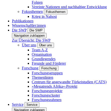
Folgen
Vereinte Nationen und nachhaltige Entwicklung
Fokusthemen
Fokusthemen
Krieg in Nahost
Publikationen
Wissenschaftler:innen
Die SWP
Die SWP
Navigation zuklappen
Zur Übersicht: Die SWP
Über uns
Über uns
Team A-Z
Organisation
Grundlegendes
Freunde und Förderer
Forschung
Forschung
Forschungsgruppen
Themenlinien
Centrum für angewandte Türkeistudien (CATS)
»Megatrends Afrika«-Projekt
Forschungsprojekte
Forschungscluster
Forschungsrahmen
Service
Service
Navigation zuklappen