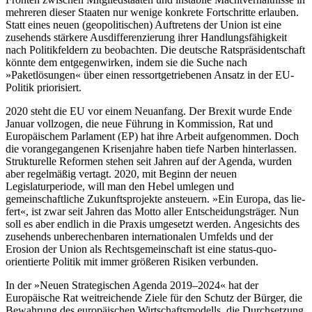
mehreren dieser Staaten nur wenige konkrete Fortschritte erlauben.
Statt eines neuen (geopolitischen) Auftretens der Union ist eine
zusehends stärkere Ausdifferenzierung ihrer Handlungsfähigkeit
nach Politikfeldern zu beobachten. Die deutsche Ratspräsidentschaft
könnte dem entgegenwirken, indem sie die Suche nach
»Paketlösungen« über einen ressortgetriebenen Ansatz in der EU-
Politik priorisiert.
2020 steht die EU vor einem Neuanfang. Der Brexit wurde Ende
Januar vollzogen, die neue Führung in Kommission, Rat und
Europäischem Parlament (EP) hat ihre Ar­beit aufgenommen. Doch
die vorangegan­genen Krisenjahre haben tiefe Narben hin­ter­lassen.
Strukturelle Reformen stehen seit Jahren auf der Agenda, wurden
aber regel­mäßig vertagt. 2020, mit Beginn der neuen
Legislaturperiode, will man den Hebel um­legen und
gemeinschaftliche Zukunfts­projekte ansteuern. »Ein Europa, das lie­
fert«, ist zwar seit Jahren das Motto aller Entscheidungsträger. Nun
soll es aber end­lich in die Praxis umgesetzt werden. An­gesichts des
zusehends unberechenbaren internationalen Umfelds und der
Erosion der Union als Rechtsgemeinschaft ist eine status-quo-
orientierte Politik mit immer größeren Risiken verbunden.
In der »Neuen Strategischen Agenda 2019–2024«
hat der
Europäische Rat weit­reichende Ziele für den Schutz der Bürger,
die
Bewahrung des europäischen Wirtschafts­
modells, die Durchsetzung