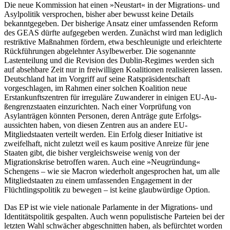
Die neue Kommission hat einen »Neustart« in der Migrations- und
Asylpolitik versprochen, bisher aber bewusst keine Details
bekanntgegeben. Der bisherige An­satz einer umfassenden Reform
des GEAS dürfte aufgegeben werden. Zunächst wird man lediglich
restriktive Maßnahmen för­dern, etwa beschleunigte und erleichterte
Rückführungen abgelehnter Asylbewerber. Die sogenannte
Lastenteilung und die Revi­sion des Dublin-Regimes werden sich
auf absehbare Zeit nur in freiwilligen Koalitionen realisieren lassen.
Deutschland hat im Vorgriff auf seine Ratspräsidentschaft
vorgeschlagen, im Rahmen einer solchen Koalition neue
Erstankunftszentren für irreguläre Zuwanderer in einigen EU-Au­
ßengrenzstaaten einzurichten. Nach einer Vorprüfung von
Asylanträgen könnten Personen, deren Anträge gute Erfolgs­
aussichten haben, von diesen Zentren aus an andere EU-
Mitgliedstaaten verteilt wer­den. Ein Erfolg dieser Initiative ist
zweifelhaft, nicht zuletzt weil es kaum positive Anreize für jene
Staaten gibt, die bisher ver­gleichsweise wenig von der
Migrationskrise betroffen waren. Auch eine »Neugründung«
Schengens – wie sie Macron wiederholt angesprochen hat, um alle
Mitgliedstaaten zu einem umfassenden Engagement in der
Flüchtlingspolitik zu bewegen – ist k
eine glaubwürdige Option.
Das EP ist wie viele nationale Parlamente in der Migrations- und
Identitätspolitik ge­spalten. Auch wenn populistische Parteien bei der
letzten Wahl
schwächer abgeschnit­ten haben, als befürch
tet worden