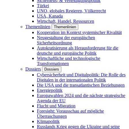
Sicherheits- & Verteidigungspolitik
Türkei
UNO, globales Regieren, Völkerrecht
USA, Kanada
Wirtschaft, Handel, Ressourcen
Themenlinien
Themenlinien
Kooperation im Kontext systemischer Rivalität
Neugestaltung der europäischen
Sicherheitsordnung
Autokratisierung als Herausforderung für die
deutsche und europäische Politik
Wirtschaftliche und technologische
Transformationen
Dossiers
Dossiers
Cybersicherheit und Digitalpolitik: Die Rolle des
Digitalen in der internationalen Politik
Die USA und die transatlantischen Beziehungen
Energiepolitik
Europawahlen 2024 und die nächste strategische
Agenda der EU
Flucht und Migration
Foresight: Vorausschau auf mögliche
Überraschungen
Klimapolitik
Russlands Krieg gegen die Ukraine und seine