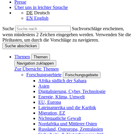
Presse
Über uns in leichter Sprache
DE
Deutsch
EN
English
Suche
Suchvorschläge erscheinen,
wenn mindestens 2 Zeichen eingegeben werden. Verwenden Sie die
Pfeiltasten, um durch die Vorschläge zu navigieren.
Suche abschicken
Themen
Themen
Navigation zuklappen
Zur Übersicht: Themen
Forschungsgebiete
Forschungsgebiete
Afrika südlich der Sahara
Asien
Digitalisierung, Cyber, Technologie
Energie, Klima, Umwelt
EU, Europa
Lateinamerika und die Karibik
Migration, EZ
Nichtstaatliche Gewalt
Nordafrika und Mittlerer Osten
Russland, Osteuropa, Zentralasien