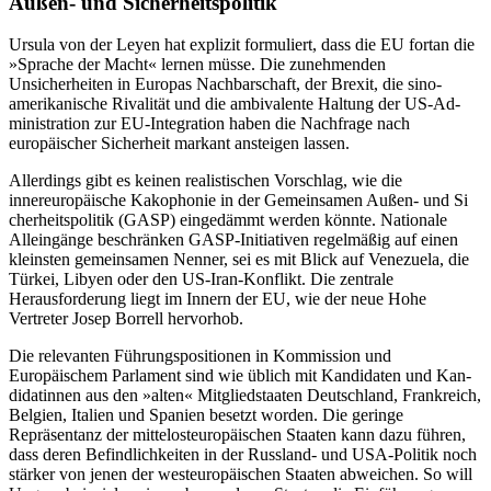
Außen- und Sicherheitspolitik
Ursula von der Leyen hat explizit formuliert, dass die EU fortan die
»Sprache der Macht« lernen müsse. Die zunehmenden
Unsicherheiten in Europas Nachbarschaft, der Brexit, die sino-
amerikanische Rivalität und die ambivalente Haltung der US-Ad­
ministration zur EU-Integration haben die Nachfrage nach
europäischer Sicherheit markant ansteigen lassen.
Allerdings gibt es keinen realistischen Vorschlag, wie die
innereuropäische Kako­
phonie in der Gemeinsamen Außen- und Si­
cherheitspolitik (GASP) eingedämmt werden könnte. Nationale
Alleingänge beschränken
GASP-Initiativen regelmäßig auf einen
klein­
sten gemeinsamen Nenner, sei es mit Blick auf Venezuela, die
Türkei, Libyen oder den US-Iran-Konflikt. Die zentrale
Herausforde­rung liegt im Innern der EU, wie der neue Hohe
Vertreter Josep Borrell hervorhob.
Die relevanten Führungspositionen in Kommission und
Europäischem Parlament sind wie üblich mit Kandidaten und Kan­
didatinnen aus den »alten« Mitgliedstaaten Deutschland, Frankreich,
Belgien, Italien und Spanien besetzt worden. Die geringe
Repräsentanz der mittelosteuropäischen Staaten kann dazu führen,
dass deren Befindlichkeiten in der Russland- und USA-Politik noch
stärker von jenen der west­europäischen Staaten abweichen. So will