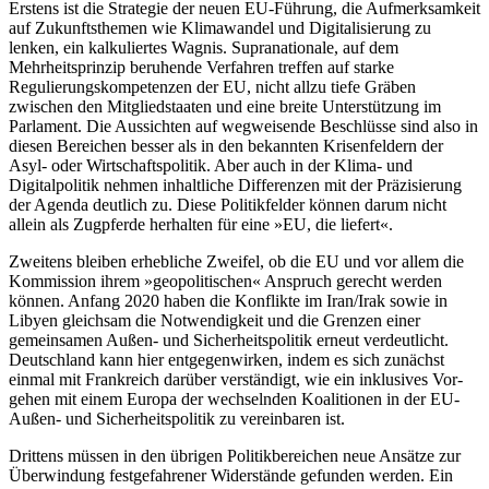
Erstens ist die Strategie der neuen EU-
Führung, die Aufmerksamkeit
auf Zukunfts­
themen wie Klimawandel und Digitalisie­rung zu
lenken, ein kalkuliertes Wagnis. Supranationale, auf dem
Mehrheitsprinzip beruhende Verfahren treffen auf starke
Regulierungskompetenzen der EU, nicht allzu tiefe Gräben
zwischen den Mitgliedstaaten und eine breite Unterstützung im
Parlament. Die Aussichten auf wegweisende Beschlüsse sind also in
diesen Bereichen besser als in den bekannten Krisenfeldern der
Asyl- oder Wirtschaftspolitik. Aber auch in der Klima- und
Digitalpolitik nehmen in­haltliche Differenzen mit der Präzisierung
der Agenda deutlich zu. Diese Politikfelder können darum nicht
allein als Zugpferde herhalten für eine »EU, die liefert«.
Zweitens bleiben erhebliche Zweifel, ob die EU und vor allem die
Kommission ihrem »geopolitischen« Anspruch gerecht werden
können. Anfang 2020 haben die Konflikte im Iran/Irak sowie in
Libyen gleichsam die Notwendigkeit und die Gren­zen einer
gemeinsamen Außen- und Sicher­heitspolitik erneut verdeutlicht.
Deutschland kann hier entgegenwirken, indem es sich zunächst
einmal mit Frankreich dar­über verständigt, wie ein inklusives Vor­
gehen mit einem Europa der wechselnden Koalitionen in der EU-
Außen- und Sicher­heitspolitik zu vereinbaren ist.
Drittens müssen in den übrigen Politikbereichen neue Ansätze zur
Überwindung festgefahrener Widerstände gefunden wer­den. Ein