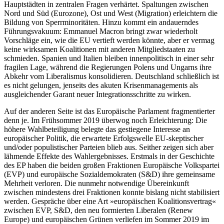
Hauptstädten in zentralen Fragen verhärtet. Spaltungen zwischen
Nord und Süd (Eurozone), Ost und West (Migration) erleichtern die
Bildung von Sperrminoritäten. Hinzu kommt ein andauerndes
Führungsvakuum: Emmanuel Macron bringt zwar wiederholt
Vorschläge ein, wie die EU vertieft werden könnte, aber
er vermag
keine wirksamen Koalitio
nen mit anderen Mitgliedstaaten zu
schmieden. Spanien und Italien bleiben innenpolitisch in einer sehr
fragilen Lage, während die Regierungen Polens und Ungarns ihre
Abkehr vom Liberalismus konsolidieren. Deutschland schließlich ist
es nicht ge­lungen, jenseits des akuten Krisenmanagements als
ausgleichender Garant neuer Integrationsschritte zu wirken.
Auf der anderen Seite ist das Europäische Parlament fragmentierter
denn je. Im Früh­sommer 2019 überwog noch Erleichterung: Die
höhere Wahlbeteiligung belegte das gestiegene Interesse an
europäischer Politik, die erwartete Erfolgswelle EU-skeptischer
und/oder populistischer Parteien blieb aus. Seither zeigen sich aber
lähmende Effekte des Wahlergebnisses. Erstmals in der Geschichte
des EP haben die beiden großen Frak­tionen Europäische Volkspartei
(EVP) und europäische Sozialdemokraten (S&D) ihre gemeinsame
Mehrheit verloren. Die nunmehr notwendige Übereinkunft
zwischen mindestens drei Fraktionen konn­te bislang nicht stabilisiert
werden. Gesprä­che über eine Art »europäischen Koalitionsvertrag«
zwischen EVP, S&D, den neu for­mierten Liberalen (Renew
Europe) und europäischen Grünen verliefen im Sommer 2019 im