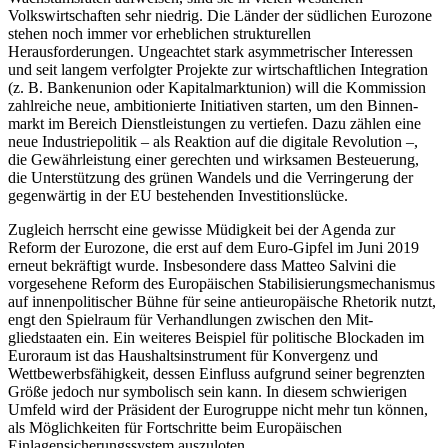
Volkswirtschaften sehr niedrig. Die Länder der südlichen Eurozone
stehen noch immer vor erheblichen strukturellen
Herausforderungen. Ungeachtet stark asymmetrischer Interessen
und seit langem verfolgter Pro­jekte zur wirtschaftlichen Integration
(z.
B. Bankenunion oder Kapitalmarktunion) will die Kommission
zahlreiche neue, ambitionierte Initiativen starten, um den Binnen­
markt im Bereich Dienstleistungen zu ver­tiefen. Dazu zählen eine
neue Industrie­politik – als Reaktion auf die digitale Revo­lu­tion –,
die Gewährleistung einer gerech­ten und wirksamen Besteuerung,
die Unter­stützung des grünen Wandels und die Ver­ringerung der
gegenwärtig in der EU beste­henden Investitionslücke.
Zugleich herrscht eine gewisse Müdigkeit bei der Agenda zur
Reform der Eurozone, die erst auf dem Euro-Gipfel im Juni 2019
erneut bekräftigt wurde. Insbesondere dass Matteo Salvini die
vorgesehene Reform des Europäischen Stabilisierungsmechanismus
auf innenpolitischer Bühne für seine anti­europäische Rhetorik nutzt,
engt den Spiel­raum für Verhandlungen zwischen den Mit­
gliedstaaten ein. Ein weiteres Beispiel für politische Blockaden im
Euroraum ist das Haushaltsinstrument für Konvergenz und
Wett
bewerbsfähigkeit, dessen Einfluss auf
­grund seiner begrenzten
Größe jedoch nur symbolisch sein kann. In diesem schwie­rigen
Umfeld wird der Präsident der Euro­gruppe nicht mehr tun können,
als Mög­lich­keiten für Fortschritte beim Europäi
schen
Einlagensicherungssystem auszuloten
.