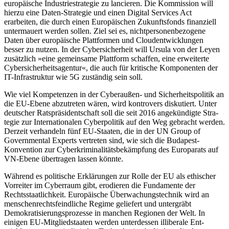
europäische Indus­triestrategie zu lancieren. Die Kommission will
hierzu eine Daten-Strategie und einen Digital Services Act
erarbeiten, die durch einen Europäischen Zukunftsfonds finan­ziell
untermauert werden sollen. Ziel sei es, nichtpersonenbezogene
Daten über euro­päische Plattformen und Cloudentwicklungen
besser zu nutzen. In der Cybersicherheit will Ursula von der Leyen
zusätzlich »eine gemeinsame Plattform schaffen, eine erweiterte
Cybersicherheitsagentur«, die auch für kritische Komponenten der
IT-Infrastruktur wie 5G zuständig sein soll.
Wie viel Kompetenzen in der Cyber­außen- und Sicherheitspolitik an
die EU-Ebene abzutreten wären, wird kontrovers diskutiert. Unter
deutscher Ratspräsident­schaft soll die seit 2016 angekündigte Stra­
tegie zur Internationalen Cyberpolitik auf den Weg gebracht werden.
Derzeit verhan­deln fünf EU-Staaten, die in der UN
Group of
Governmental Experts
vertreten sind, wie sich die Budapest-
Konvention zur Cyberkriminalitätsbekämpfung des Europa
rats auf
VN-Ebene übertragen lassen könnte.
Während es politische Erklärungen zur Rolle der EU als ethischer
Vorreiter im Cyberraum gibt, erodieren die Fundamente der
Rechtsstaatlichkeit. Europäische Über­wachungstechnik wird an
menschenrechtsfeindliche Regime geliefert und untergräbt
Demokratisierungsprozesse in manchen Regionen der Welt. In
einigen EU-Mitglied­staaten werden unterdessen illiberale Ent­