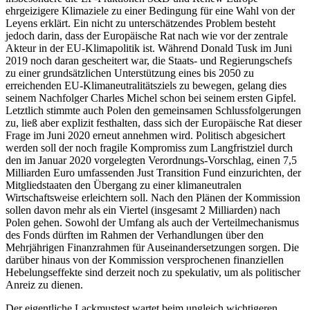
ehrgeizigere Klimaziele zu einer Bedingung für eine Wahl von der
Leyens erklärt. Ein nicht zu unterschätzendes Problem besteht
jedoch darin, dass der Europäische Rat nach wie vor der zentrale
Akteur in der EU-Klimapolitik ist. Während Donald Tusk im Juni
2019 noch daran gescheitert war, die Staats- und Regierungschefs
zu einer grundsätzlichen Unterstützung eines bis 2050 zu
erreichenden EU-Klimaneutralitätsziels zu bewegen, gelang
dies
seinem Nachfolger Charles Michel schon
bei seinem ersten Gipfel.
Letztlich stimmte auch Polen den gemeinsamen Schlussfolge
rungen
zu, ließ aber explizit festhalten, dass
sich der Europäische Rat dieser
Frage im Juni 2020 erneut annehmen wird. Politisch abgesichert
werden soll der noch fragile Kompromiss zum Langfristziel durch
den im Januar 2020 vorgelegten Verordnungs-Vorschlag, einen 7,5
Milliarden Euro um­fassenden Just Transition Fund einzurich­ten, der
Mitgliedstaaten den Übergang zu einer klimaneutralen
Wirtschaftsweise er­leichtern soll. Nach den Plänen der Kom­mission
sollen davon mehr als ein Viertel (insgesamt 2 Milliarden) nach
Polen gehen. Sowohl der Umfang als auch der Verteil­
mecha­nismus
des Fonds dürften im Rahmen der Verhandlungen über den
Mehr
jährigen Finanzrahmen für Auseinandersetzungen sorgen. Die
darüber hinaus von der Kom­mission versprochenen finanziellen
Hebe­lungseffekte sind derzeit noch zu spekulativ, um als politischer
Anreiz zu dienen.
Der eigentliche Lackmustest wartet beim ungleich wichtigeren