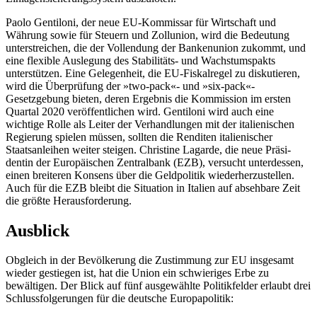
Paolo Gentiloni, der neue EU-Kommissar für Wirtschaft und
Währung sowie für Steuern und Zollunion, wird die Bedeutung
unterstreichen, die der Vollendung der Ban­kenunion zukommt, und
eine flexible Aus­legung des Stabilitäts- und Wachstumspakts
unterstützen. Eine Gelegenheit, die EU-Fiskal­
regel zu diskutieren,
wird die Überprüfung
der »two-pack«- und »six-pack«-
Gesetzgebung
bieten, deren Ergebnis die Kommission im ersten
Quartal 2020 veröffentlichen wird. Gentiloni wird auch eine
wichtige Rolle als Leiter der Verhandlungen mit der italienischen
Regierung spielen müssen, sollten die Renditen italienischer
Staatsanleihen weiter steigen. Christine Lagarde, die
neue Präsi­
dentin der Europäischen
Zentralbank (EZB), versucht unter
dessen,
einen breiteren Kon­sens über die Geldpolitik wiederherzustellen.
Auch für die EZB bleibt die Situation in Italien auf absehbare Zeit
die größte Her­ausforderung.
Ausblick
Obgleich in der Bevölkerung die Zustimmung zur EU insgesamt
wieder gestiegen ist, hat die Union ein schwieriges Erbe zu
bewältigen. Der Blick auf fünf ausgewählte Politikfelder erlaubt drei
Schlussfolgerungen für die deutsche Europapolitik: