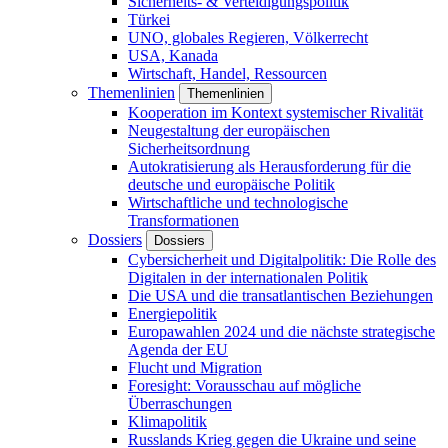
Sicherheits- & Verteidigungspolitik
Türkei
UNO, globales Regieren, Völkerrecht
USA, Kanada
Wirtschaft, Handel, Ressourcen
Themenlinien
Themenlinien
Kooperation im Kontext systemischer Rivalität
Neugestaltung der europäischen
Sicherheitsordnung
Autokratisierung als Herausforderung für die
deutsche und europäische Politik
Wirtschaftliche und technologische
Transformationen
Dossiers
Dossiers
Cybersicherheit und Digitalpolitik: Die Rolle des
Digitalen in der internationalen Politik
Die USA und die transatlantischen Beziehungen
Energiepolitik
Europawahlen 2024 und die nächste strategische
Agenda der EU
Flucht und Migration
Foresight: Vorausschau auf mögliche
Überraschungen
Klimapolitik
Russlands Krieg gegen die Ukraine und seine