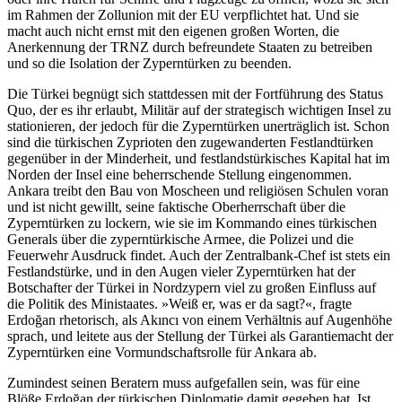
im Rahmen der Zollunion mit der EU verpflichtet hat. Und sie
macht auch nicht ernst mit den eigenen großen Worten, die
Anerkennung der TRNZ durch befreundete Staaten zu betreiben
und so die Isolation der Zyperntürken zu beenden.
Die Türkei begnügt sich stattdessen mit der Fortführung des Status
Quo, der es ihr erlaubt, Militär auf der strategisch wichtigen Insel zu
stationieren, der jedoch für die Zyperntürken unerträglich ist. Schon
sind die türkischen Zyprioten den zugewanderten Festlandtürken
gegenüber in der Minderheit, und festlandstürkisches Kapital hat im
Norden der Insel eine beherrschende Stellung eingenommen.
Ankara treibt den Bau von Moscheen und religiösen Schulen voran
und ist nicht gewillt, seine faktische Oberherrschaft über die
Zyperntürken zu lockern, wie sie im Kommando eines türkischen
Generals über die zyperntürkische Armee, die Polizei und die
Feuerwehr Ausdruck findet. Auch der Zentralbank-Chef ist stets ein
Festlandstürke, und in den Augen vieler Zyperntürken hat der
Botschafter der Türkei in Nordzypern viel zu großen Einfluss auf
die Politik des Ministaates. »Weiß er, was er da sagt?«, fragte
Erdoğan rhetorisch, als Akıncı von einem Verhältnis auf Augenhöhe
sprach, und leitete aus der Stellung der Türkei als Garantiemacht der
Zyperntürken eine Vormundschaftsrolle für Ankara ab.
Zumindest seinen Beratern muss aufgefallen sein, was für eine
Blöße Erdoğan der türkischen Diplomatie damit gegeben hat. Ist