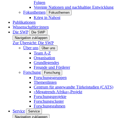
Folgen
Vereinte Nationen und nachhaltige Entwicklung
Fokusthemen
Fokusthemen
Krieg in Nahost
Publikationen
Wissenschaftler:innen
Die SWP
Die SWP
Navigation zuklappen
Zur Übersicht: Die SWP
Über uns
Über uns
Team A-Z
Organisation
Grundlegendes
Freunde und Förderer
Forschung
Forschung
Forschungsgruppen
Themenlinien
Centrum für angewandte Türkeistudien (CATS)
»Megatrends Afrika«-Projekt
Forschungsprojekte
Forschungscluster
Forschungsrahmen
Service
Service
Navigation zuklappen