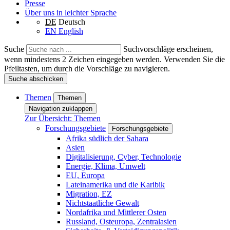
Presse
Über uns in leichter Sprache
DE
Deutsch
EN
English
Suche
Suchvorschläge erscheinen,
wenn mindestens 2 Zeichen eingegeben werden. Verwenden Sie die
Pfeiltasten, um durch die Vorschläge zu navigieren.
Suche abschicken
Themen
Themen
Navigation zuklappen
Zur Übersicht: Themen
Forschungsgebiete
Forschungsgebiete
Afrika südlich der Sahara
Asien
Digitalisierung, Cyber, Technologie
Energie, Klima, Umwelt
EU, Europa
Lateinamerika und die Karibik
Migration, EZ
Nichtstaatliche Gewalt
Nordafrika und Mittlerer Osten
Russland, Osteuropa, Zentralasien