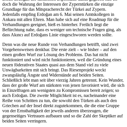
doch die Wahrung der Interessen der Zyperntürken die einzige
Grundlage für das Mitspracherecht der Türkei auf Zypern.
Jedenfalls empfing Erdoğan am 6. Mai seinen Amtskollegen in
Ankara mit allen Ehren. Man habe sich auf eine Roadmap für die
Verhandlungen geeignet, hieß es hinterher. Freilich liegt die
Befürchtung nahe, dass es weniger um technische Fragen ging, als
dass Akıncı auf Erdoğans Linie eingeschworen werden sollte.
Denn was die neue Runde von Verhandlungen betrifft, sind zwei
Vorgehensweisen denkbar. Die erste zielt – wie bisher – auf den
einen großen Wurf zur Lösung des Problems. Das hat nicht
funktioniert und wird nicht funktionieren, weil die Gründung eines
neuen föderativen Staates quasi aus dem Stand viel zu viele
Unwägbarkeiten mit sich bringt. Das Riesenprojekt weckt
zwangsläufig Ängste und Widerstände auf beiden Seiten.
Schließlich lebt man seit über vierzig Jahren getrennt. Kein Wunder,
dass der große Wurf am stärksten von jenen favorisiert wird, die sich
in Einzelfragen am wenigsten zu Kompromissen bereit zeigen; so
auch Erdoğan. Die zweite Möglichkeit ist es, nacheinander eine
Reihe von Schritten zu tun, die sowohl den Türken als auch den
Griechen auf der Insel direkt zugutekommen, die die eine Gruppe
von der Ernsthaftigkeit der jeweils anderen überzeugen, die
gegenseitiges Vertrauen aufbauen und so die Zahl der Skeptiker auf
beiden Seiten verringern.