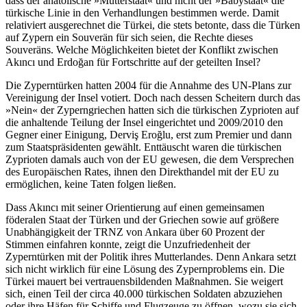
dass der anatolische »Mutterstaat« und nicht der »Babystaat« die
türkische Linie in den Verhandlungen bestimmen werde. Damit
relativiert ausgerechnet die Türkei, die stets betonte, dass die Türken
auf Zypern ein Souverän für sich seien, die Rechte dieses
Souveräns. Welche Möglichkeiten bietet der Konflikt zwischen
Akıncı und Erdoğan für Fortschritte auf der geteilten Insel?
Die Zyperntürken hatten 2004 für die Annahme des UN-Plans zur
Vereinigung der Insel votiert. Doch nach dessen Scheitern durch das
»Nein« der Zyperngriechen hatten sich die türkischen Zyprioten auf
die anhaltende Teilung der Insel eingerichtet und 2009/2010 den
Gegner einer Einigung, Derviş Eroğlu, erst zum Premier und dann
zum Staatspräsidenten gewählt. Enttäuscht waren die türkischen
Zyprioten damals auch von der EU gewesen, die dem Versprechen
des Europäischen Rates, ihnen den Direkthandel mit der EU zu
ermöglichen, keine Taten folgen ließen.
Dass Akıncı mit seiner Orientierung auf einen gemeinsamen
föderalen Staat der Türken und der Griechen sowie auf größere
Unabhängigkeit der TRNZ von Ankara über 60 Prozent der
Stimmen einfahren konnte, zeigt die Unzufriedenheit der
Zyperntürken mit der Politik ihres Mutterlandes. Denn Ankara setzt
sich nicht wirklich für eine Lösung des Zypernproblems ein. Die
Türkei mauert bei vertrauensbildenden Maßnahmen. Sie weigert
sich, einen Teil der circa 40.000 türkischen Soldaten abzuziehen
oder ihre Häfen für Schiffe und Flugzeuge zu öffnen, wozu sie sich