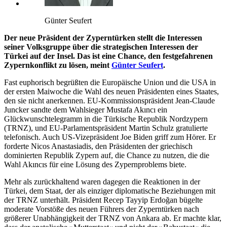
Günter Seufert
Der neue Präsident der Zyperntürken stellt die Interessen
seiner Volksgruppe über die strategischen Interessen der
Türkei auf der Insel. Das ist eine Chance, den festgefahrenen
Zypernkonflikt zu lösen, meint
Günter Seufert
.
Fast euphorisch begrüßten die Europäische Union und die USA in
der ersten Maiwoche die Wahl des neuen Präsidenten eines Staates,
den sie nicht anerkennen. EU-Kommissionspräsident Jean-Claude
Juncker sandte dem Wahlsieger Mustafa Akıncı ein
Glückwunschtelegramm in die Türkische Republik Nordzypern
(TRNZ), und EU-Parlamentspräsident Martin Schulz gratulierte
telefonisch. Auch US-Vizepräsident Joe Biden griff zum Hörer. Er
forderte Nicos Anastasiadis, den Präsidenten der griechisch
dominierten Republik Zypern auf, die Chance zu nutzen, die die
Wahl Akıncıs für eine Lösung des Zypernproblems biete.
Mehr als zurückhaltend waren dagegen die Reaktionen in der
Türkei, dem Staat, der als einziger diplomatische Beziehungen mit
der TRNZ unterhält. Präsident Recep Tayyip Erdoğan bügelte
moderate Vorstöße des neuen Führers der Zyperntürken nach
größerer Unabhängigkeit der TRNZ von Ankara ab. Er machte klar,