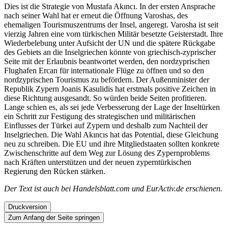
Dies ist die Strategie von Mustafa Akıncı. In der ersten Ansprache
nach seiner Wahl hat er erneut die Öffnung Varoshas, des
ehemaligen Tourismuszentrums der Insel, angeregt. Varosha ist seit
vierzig Jahren eine vom türkischen Militär besetzte Geisterstadt. Ihre
Wiederbelebung unter Aufsicht der UN und die spätere Rückgabe
des Gebiets an die Inselgriechen könnte von griechisch-zyprischer
Seite mit der Erlaubnis beantwortet werden, den nordzyprischen
Flughafen Ercan für internationale Flüge zu öffnen und so den
nordzyprischen Tourismus zu befördern. Der Außenminister der
Republik Zypern Joanis Kasulidis hat erstmals positive Zeichen in
diese Richtung ausgesandt. So würden beide Seiten profitieren.
Lange schien es, als sei jede Verbesserung der Lage der Inseltürken
ein Schritt zur Festigung des strategischen und militärischen
Einflusses der Türkei auf Zypern und deshalb zum Nachteil der
Inselgriechen. Die Wahl Akıncıs hat das Potential, diese Gleichung
neu zu schreiben. Die EU und ihre Mitgliedstaaten sollten konkrete
Zwischenschritte auf dem Weg zur Lösung des Zypernproblems
nach Kräften unterstützen und der neuen zyperntürkischen
Regierung den Rücken stärken.
Der Text ist auch bei Handelsblatt.com
und EurActiv.de erschienen.
Druckversion
Zum Anfang der Seite springen