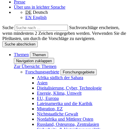
Presse
Über uns in leichter Sprache
DE
Deutsch
EN
English
Suche
Suchvorschläge erscheinen,
wenn mindestens 2 Zeichen eingegeben werden. Verwenden Sie die
Pfeiltasten, um durch die Vorschläge zu navigieren.
Suche abschicken
Themen
Themen
Navigation zuklappen
Zur Übersicht: Themen
Forschungsgebiete
Forschungsgebiete
Afrika südlich der Sahara
Asien
Digitalisierung, Cyber, Technologie
Energie, Klima, Umwelt
EU, Europa
Lateinamerika und die Karibik
Migration, EZ
Nichtstaatliche Gewalt
Nordafrika und Mittlerer Osten
Russland, Osteuropa, Zentralasien