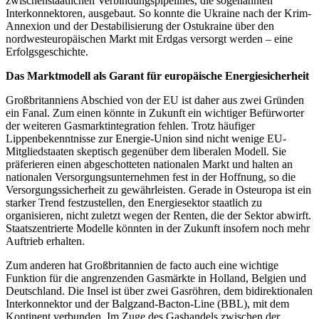
zwischenstaatlichen Verbindungspipelines, die sogenannten
Interkonnektoren, ausgebaut. So konnte die Ukraine nach der Krim-
Annexion und der Destabilisierung der Ostukraine über den
nordwesteuropäischen Markt mit Erdgas versorgt werden – eine
Erfolgsgeschichte.
Das Marktmodell als Garant für europäische Energiesicherheit
Großbritanniens Abschied von der EU ist daher aus zwei Gründen
ein Fanal. Zum einen könnte in Zukunft ein wichtiger Befürworter
der weiteren Gasmarktintegration fehlen. Trotz häufiger
Lippenbekenntnisse zur Energie-Union sind nicht wenige EU-
Mitgliedstaaten skeptisch gegenüber dem liberalen Modell. Sie
präferieren einen abgeschotteten nationalen Markt und halten an
nationalen Versorgungsunternehmen fest in der Hoffnung, so die
Versorgungssicherheit zu gewährleisten. Gerade in Osteuropa ist ein
starker Trend festzustellen, den Energiesektor staatlich zu
organisieren, nicht zuletzt wegen der Renten, die der Sektor abwirft.
Staatszentrierte Modelle könnten in der Zukunft insofern noch mehr
Auftrieb erhalten.
Zum anderen hat Großbritannien de facto auch eine wichtige
Funktion für die angrenzenden Gasmärkte in Holland, Belgien und
Deutschland. Die Insel ist über zwei Gasröhren, dem bidirektionalen
Interkonnektor und der Balgzand-Bacton-Line (BBL), mit dem
Kontinent verbunden. Im Zuge des Gashandels zwischen der