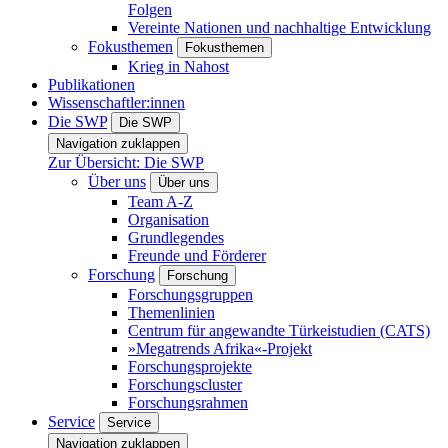
Folgen
Vereinte Nationen und nachhaltige Entwicklung
Fokusthemen
Fokusthemen
Krieg in Nahost
Publikationen
Wissenschaftler:innen
Die SWP
Die SWP
Navigation zuklappen
Zur Übersicht: Die SWP
Über uns
Über uns
Team A-Z
Organisation
Grundlegendes
Freunde und Förderer
Forschung
Forschung
Forschungsgruppen
Themenlinien
Centrum für angewandte Türkeistudien (CATS)
»Megatrends Afrika«-Projekt
Forschungsprojekte
Forschungscluster
Forschungsrahmen
Service
Service
Navigation zuklappen