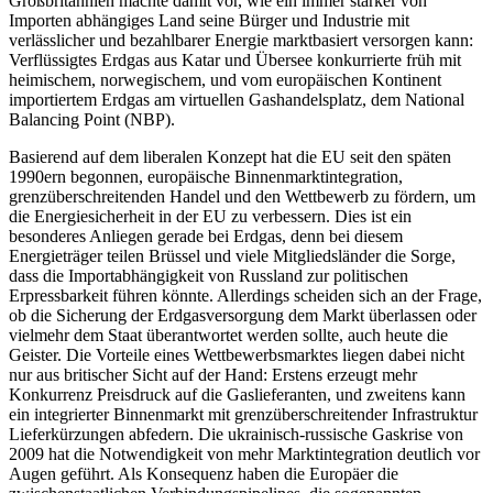
Großbritannien machte damit vor, wie ein immer stärker von
Importen abhängiges Land seine Bürger und Industrie mit
verlässlicher und bezahlbarer Energie marktbasiert versorgen kann:
Verflüssigtes Erdgas aus Katar und Übersee konkurrierte früh mit
heimischem, norwegischem, und vom europäischen Kontinent
importiertem Erdgas am virtuellen Gashandelsplatz, dem National
Balancing Point (NBP).
Basierend auf dem liberalen Konzept hat die EU seit den späten
1990ern begonnen, europäische Binnenmarktintegration,
grenzüberschreitenden Handel und den Wettbewerb zu fördern, um
die Energiesicherheit in der EU zu verbessern. Dies ist ein
besonderes Anliegen gerade bei Erdgas, denn bei diesem
Energieträger teilen Brüssel und viele Mitgliedsländer die Sorge,
dass die Importabhängigkeit von Russland zur politischen
Erpressbarkeit führen könnte. Allerdings scheiden sich an der Frage,
ob die Sicherung der Erdgasversorgung dem Markt überlassen oder
vielmehr dem Staat überantwortet werden sollte, auch heute die
Geister. Die Vorteile eines Wettbewerbsmarktes liegen dabei nicht
nur aus britischer Sicht auf der Hand: Erstens erzeugt mehr
Konkurrenz Preisdruck auf die Gaslieferanten, und zweitens kann
ein integrierter Binnenmarkt mit grenzüberschreitender Infrastruktur
Lieferkürzungen abfedern. Die ukrainisch-russische Gaskrise von
2009 hat die Notwendigkeit von mehr Marktintegration deutlich vor
Augen geführt. Als Konsequenz haben die Europäer die