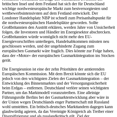
britischen Insel und dem Festland hat sich der für Deutschland
wichtige nordwesteuropäische Markt zum bestversorgtesten und
wettbewerbsintensivsten auf dem Festland entwickelt. Der
Londoner Handelsplatz NBP ist schnell zum Preisanhaltspunkt für
die nordwesteuropäischen Handelsplätze geworden. Sollte
Großbritannien den Austritt erklären, werden Jahre von Unsicherheit
folgen, die Investoren und Händler im Energiesektor abschrecken.
Großbritannien würde womöglich nicht mehr den EU-
Energievorschriften unterliegen, Handelsabkommen müssten neu
geschlossen werden, und der ungehinderte Zugang zum
europäischen Gasmarkt wäre fraglich. Dies könnte zur Folge haben,
dass der »Motor« der europäischen Gasmarktintegration ins Stocken
gerät.
Die Energieunion ist eine der zehn Prioritäten der amtierenden
Europäischen Kommission. Mit dem Brexit könnte sich die EU
jedoch von den wichtigsten Zielen der Gasmarktintegration – der
Entwicklung des Binnenmarktes und der Versorgungssicherheit
beim Erdgas – entfernen. Deutschland verlöre seinen wichtigsten
Partner, um das Marktmodell voranzutreiben. Eine alleinige
Führungsrolle Berlins bei der Gasmarktentwicklung aber wäre in
der Union wegen Deutschlands enger Partnerschaft mit Russland
wohl umstritten. Ein britisch-deutsches Markttandem dagegen kann
glaubwürdig agieren, da das Vereinigte Königreich als Treiber einer
Diversifizierung und als russlandkritisch gilt. Ziel der