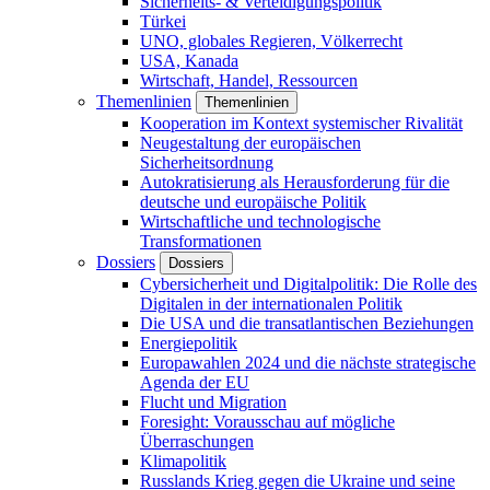
Sicherheits- & Verteidigungspolitik
Türkei
UNO, globales Regieren, Völkerrecht
USA, Kanada
Wirtschaft, Handel, Ressourcen
Themenlinien
Themenlinien
Kooperation im Kontext systemischer Rivalität
Neugestaltung der europäischen
Sicherheitsordnung
Autokratisierung als Herausforderung für die
deutsche und europäische Politik
Wirtschaftliche und technologische
Transformationen
Dossiers
Dossiers
Cybersicherheit und Digitalpolitik: Die Rolle des
Digitalen in der internationalen Politik
Die USA und die transatlantischen Beziehungen
Energiepolitik
Europawahlen 2024 und die nächste strategische
Agenda der EU
Flucht und Migration
Foresight: Vorausschau auf mögliche
Überraschungen
Klimapolitik
Russlands Krieg gegen die Ukraine und seine