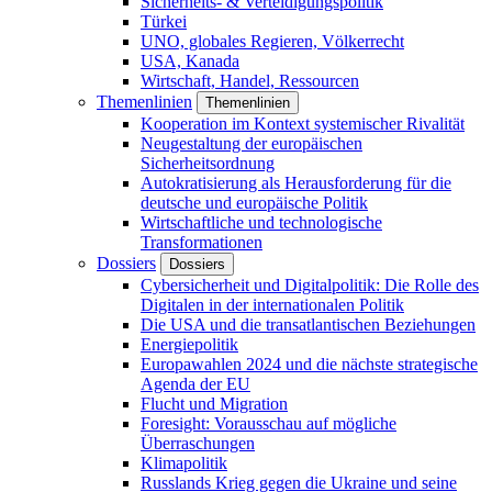
Sicherheits- & Verteidigungspolitik
Türkei
UNO, globales Regieren, Völkerrecht
USA, Kanada
Wirtschaft, Handel, Ressourcen
Themenlinien
Themenlinien
Kooperation im Kontext systemischer Rivalität
Neugestaltung der europäischen
Sicherheitsordnung
Autokratisierung als Herausforderung für die
deutsche und europäische Politik
Wirtschaftliche und technologische
Transformationen
Dossiers
Dossiers
Cybersicherheit und Digitalpolitik: Die Rolle des
Digitalen in der internationalen Politik
Die USA und die transatlantischen Beziehungen
Energiepolitik
Europawahlen 2024 und die nächste strategische
Agenda der EU
Flucht und Migration
Foresight: Vorausschau auf mögliche
Überraschungen
Klimapolitik
Russlands Krieg gegen die Ukraine und seine