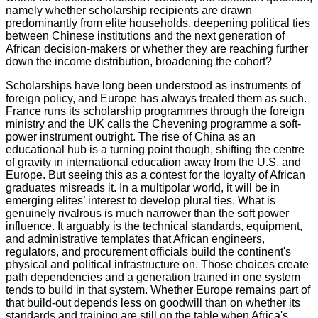
namely whether scholarship recipients are drawn
predominantly from elite households, deepening political ties
between Chinese institutions and the next generation of
African decision-makers or whether they are reaching further
down the income distribution, broadening the cohort?
Scholarships have long been understood as instruments of
foreign policy, and Europe has always treated them as such.
France runs its scholarship programmes through the foreign
ministry and the UK calls the Chevening programme a soft-
power instrument outright. The rise of China as an
educational hub is a turning point though, shifting the centre
of gravity in international education away from the U.S. and
Europe. But seeing this as a contest for the loyalty of African
graduates misreads it. In a multipolar world, it will be in
emerging elites’ interest to develop plural ties. What is
genuinely rivalrous is much narrower than the soft power
influence. It arguably is the technical standards, equipment,
and administrative templates that African engineers,
regulators, and procurement officials build the continent's
physical and political infrastructure on. Those choices create
path dependencies and a generation trained in one system
tends to build in that system. Whether Europe remains part of
that build-out depends less on goodwill than on whether its
standards and training are still on the table when Africa's