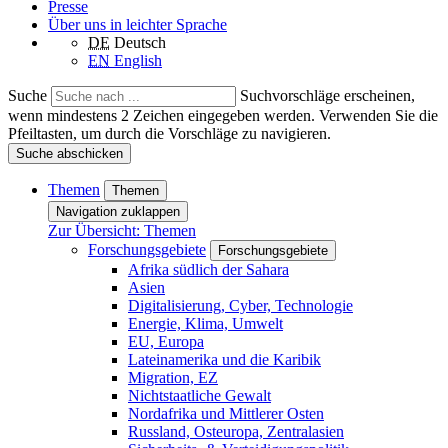
Presse
Über uns in leichter Sprache
DE
Deutsch
EN
English
Suche
Suchvorschläge erscheinen,
wenn mindestens 2 Zeichen eingegeben werden. Verwenden Sie die
Pfeiltasten, um durch die Vorschläge zu navigieren.
Suche abschicken
Themen
Themen
Navigation zuklappen
Zur Übersicht: Themen
Forschungsgebiete
Forschungsgebiete
Afrika südlich der Sahara
Asien
Digitalisierung, Cyber, Technologie
Energie, Klima, Umwelt
EU, Europa
Lateinamerika und die Karibik
Migration, EZ
Nichtstaatliche Gewalt
Nordafrika und Mittlerer Osten
Russland, Osteuropa, Zentralasien