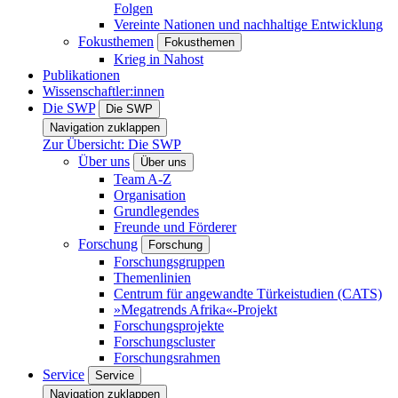
Folgen
Vereinte Nationen und nachhaltige Entwicklung
Fokusthemen
Fokusthemen
Krieg in Nahost
Publikationen
Wissenschaftler:innen
Die SWP
Die SWP
Navigation zuklappen
Zur Übersicht: Die SWP
Über uns
Über uns
Team A-Z
Organisation
Grundlegendes
Freunde und Förderer
Forschung
Forschung
Forschungsgruppen
Themenlinien
Centrum für angewandte Türkeistudien (CATS)
»Megatrends Afrika«-Projekt
Forschungsprojekte
Forschungscluster
Forschungsrahmen
Service
Service
Navigation zuklappen