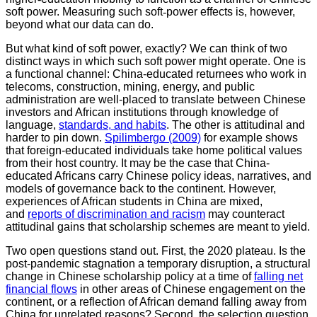
soft power. Measuring such soft
‑
power effects is, however,
beyond what our data can do.
But what kind of soft power, exactly? We can think of two
distinct ways in which such soft power might operate. One is
a functional channel: China-educated returnees who work in
telecoms, construction, mining, energy, and public
administration are well-placed to translate between Chinese
investors and African institutions through knowledge of
language,
standards, and habits
. The other is attitudinal and
harder to pin down.
Spilimbergo (2009)
for example shows
that foreign-educated individuals take home political values
from their host country. It may be the case that China-
educated Africans carry Chinese policy ideas, narratives, and
models of governance back to the continent. However,
experiences of African students in China are mixed,
and
reports of discrimination and racism
may counteract
attitudinal gains that scholarship schemes are meant to yield.
Two open questions stand out. First, the 2020 plateau. Is the
post-pandemic stagnation a temporary disruption, a structural
change in Chinese scholarship policy at a time of
falling net
financial flows
in other areas of Chinese engagement on the
continent, or a reflection of African demand falling away from
China for unrelated reasons? Second, the selection question,