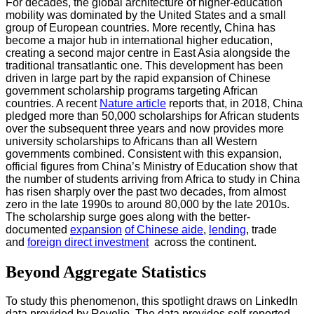
For decades, the global architecture of higher‑education
mobility was dominated by the United States and a small
group of European countries. More recently, China has
become a major hub in international higher education,
creating a second major centre in East Asia alongside the
traditional transatlantic one. This development has been
driven in large part by the rapid expansion of Chinese
government scholarship programs targeting African
countries. A recent
Nature article
reports that, in 2018, China
pledged more than 50,000 scholarships for African students
over the subsequent three years and now provides more
university scholarships to Africans than all Western
governments combined. Consistent with this expansion,
official figures from China’s Ministry of Education show that
the number of students arriving from Africa to study in China
has risen sharply over the past two decades, from almost
zero in the late 1990s to around 80,000 by the late 2010s.
The scholarship surge goes along with the better-
documented
expansion
of Chinese aide
,
lending
,
trade
and
foreign direct investment
across the continent.
Beyond Aggregate Statistics
To study this phenomenon, this spotlight draws on LinkedIn
data provided by Revelio. The data provides self-reported