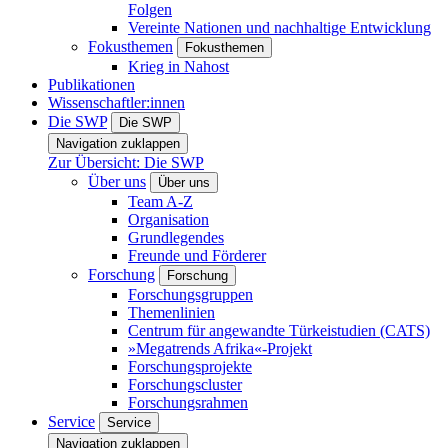
Folgen
Vereinte Nationen und nachhaltige Entwicklung
Fokusthemen
Fokusthemen
Krieg in Nahost
Publikationen
Wissenschaftler:innen
Die SWP
Die SWP
Navigation zuklappen
Zur Übersicht: Die SWP
Über uns
Über uns
Team A-Z
Organisation
Grundlegendes
Freunde und Förderer
Forschung
Forschung
Forschungsgruppen
Themenlinien
Centrum für angewandte Türkeistudien (CATS)
»Megatrends Afrika«-Projekt
Forschungsprojekte
Forschungscluster
Forschungsrahmen
Service
Service
Navigation zuklappen