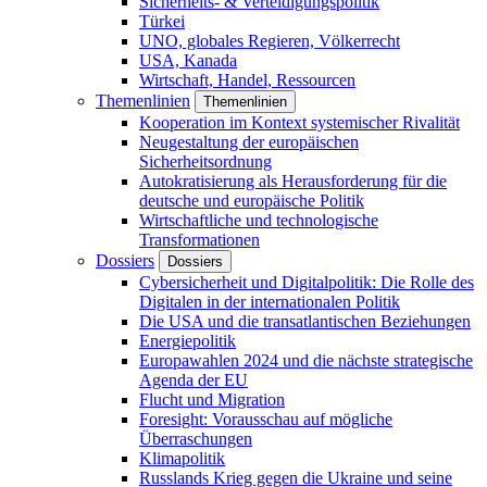
Sicherheits- & Verteidigungspolitik
Türkei
UNO, globales Regieren, Völkerrecht
USA, Kanada
Wirtschaft, Handel, Ressourcen
Themenlinien
Themenlinien
Kooperation im Kontext systemischer Rivalität
Neugestaltung der europäischen
Sicherheitsordnung
Autokratisierung als Herausforderung für die
deutsche und europäische Politik
Wirtschaftliche und technologische
Transformationen
Dossiers
Dossiers
Cybersicherheit und Digitalpolitik: Die Rolle des
Digitalen in der internationalen Politik
Die USA und die transatlantischen Beziehungen
Energiepolitik
Europawahlen 2024 und die nächste strategische
Agenda der EU
Flucht und Migration
Foresight: Vorausschau auf mögliche
Überraschungen
Klimapolitik
Russlands Krieg gegen die Ukraine und seine