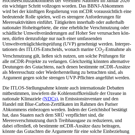
Hochseeschutzabkommens der Vereinten Nationen im Januar 2026
ein wichtiger Schritt vollzogen worden. Das BBNJ-Abkom­men
wird bei der künftigen Regulierung von mCDR voraussichtlich eine
bedeutende Rolle spielen, weil es strengere Anforderungen für
Meeresaktivitäten einführt. Tätig­keiten innerhalb oder außerhalb
nationaler Hoheitsgebiete, die eine erhebliche Ver­schmutzung oder
schädliche Umweltveränderungen auf Hoher See verursachen kön­
nen, dürfen demzufolge nur nach einer umfassenden
Umweltverträglichkeitsprüfung (UVP) genehmigt werden. Interpre­
tationen des ITLOS-Entscheids, wonach marine CO
-Entnahme als
2
Verschmutzung gilt, ließen sich nutzen, um solche Prüfun­gen für
alle mCDR-Projekte zu verlangen. Gleichzeitig könnten alternative
Deutungen des Gutachtens, nach denen bestimmte mCDR-Ansätze
als Meeresschutz oder Wie­derherstellung zu betrachten sind, als
Argu­ment gegen solche strengen UVP-Pflichten angeführt werden.
Die ITLOS-Stellungnahme könnte auch internationale Debatten
mitbestimmen, inwiefern die Kohlenstoffkreisläufe der Ozeane in
nationale Klimaziele
(NDCs)
, in Emissionsinventare und den
Handel mit Blue-Carbon-Zertifikaten im Rahmen des Pariser
Abkommens einbezogen werden. Indem der Gerichtshof bestätigt
hat, dass Staaten nach dem SRÜ verpflichtet sind, die
Meeresverschmutzung durch Treibhausgase zu reduzieren, und
dabei offenließ, ob be­stimmte mCDR-Ansätze dazu beitragen,
könnte das Gutachten die Argumente für eine solche Einbeziehung