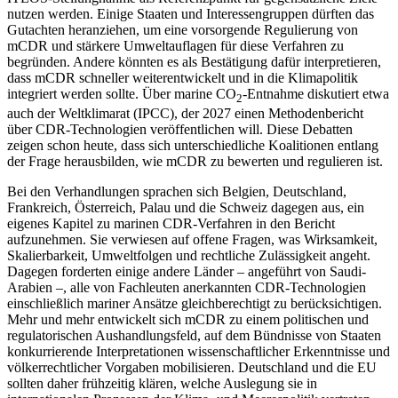
nutzen werden. Einige Staaten und Interessengruppen dürf­ten das
Gutachten heranziehen, um eine vorsorgende Regulierung von
mCDR und stärkere Umweltauflagen für diese Verfah­ren zu
begründen. Andere könnten es als Bestätigung dafür interpretieren,
dass mCDR schneller weiterentwickelt und in die Klimapolitik
integriert werden sollte. Über marine CO
-Entnahme diskutiert etwa
2
auch der Weltklimarat (IPCC), der 2027 einen Methodenbericht
über CDR-Techno­logien veröffentlichen will. Diese Debatten
zeigen schon heute, dass sich unterschied­liche Koalitionen entlang
der Frage heraus­bilden, wie mCDR zu bewerten und regu­lieren ist.
Bei den Verhandlungen sprachen sich Belgien, Deutschland,
Frankreich, Österreich, Palau und die Schweiz dagegen aus, ein
eigenes Kapitel zu marinen CDR-Verfah­ren in den Bericht
aufzunehmen. Sie ver­wiesen auf offene Fragen, was Wirksamkeit,
Skalierbarkeit, Umweltfolgen und rechtliche Zulässigkeit angeht.
Dagegen forderten einige andere Länder – angeführt von Saudi-
Arabien –, alle von Fach­leuten anerkannten CDR-Technologien
einschließlich mariner Ansätze gleichberechtigt zu berücksichtigen.
Mehr und mehr entwickelt sich mCDR zu einem poli­tischen und
regulatorischen Aushandlungsfeld, auf dem Bündnisse von Staaten
kon­kurrierende Interpretationen wissenschaftlicher Erkenntnisse und
völkerrechtlicher Vorgaben mobilisieren. Deutschland und die EU
sollten daher frühzeitig klären, welche Auslegung sie in