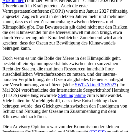
Abkommen
) ratifiziert wurde. Bereits am 17. Januar 2026 ist die
Übereinkunft in Kraft getreten. Auch die erste
Vertragsstaatenkonferenz (COP1) wurde mit Januar 2027 frühzeitig
angesetzt. Zugleich wird in den letzten Jahren mehr und mehr aner­
kannt, dass es einen Zusammenhang zwi­schen Meeres- und
Klimapolitik gibt. Das Bewusstsein gilt dabei nicht nur den Risi­ken,
die der Klimawandel für die Meeres­umwelt mit sich bringt, etwa
durch Ver­sauerung oder Korallenbleiche. Zunehmend wird auch
gesehen, dass der Ozean zur Bewältigung des Klimawandels
beitragen kann.
Doch wenn es um die Rolle der Meere in der Klimapolitik geht,
besteht oft ein Span­nungsverhältnis zwischen dem souveränen
Recht der Staaten, die maritimen Ressourcen innerhalb ihrer
ausschließlichen Wirt­schaftszonen zu nutzen, und der interna­
tionalen Verpflichtung, den Ozean als glo­bales Gemeinschaftsgut
vor Verschmutzung zu schützen (siehe
SWP-Aktuell 20/2023
). Im
Mai 2024 veröffentlichte der Internationale Seegerichtshof Hamburg
(ITLOS) seine lang erwartete
Stellungnahme
zum Klima­wandel.
Viele hatten im Vorfeld gehofft, dass diese Entscheidung dazu
beitragen würde, das Gleichgewicht zwischen den Paradigmen von
Schutz und Nutzung der Ozeane im Zusammenhang mit dem
Klima­wandel zu klären.
Die »Advisory Opinion« war von der Kommission der kleinen
Inselstaaten für Klimawandel und Völkerrecht
(COSIS)
angefordert