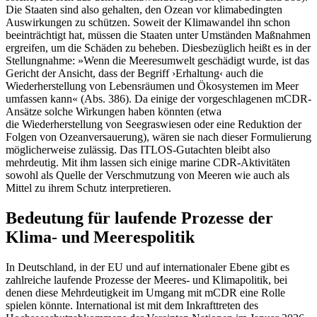
Die Staaten sind also gehalten, den Ozean vor klimabedingten
Auswirkungen zu schützen. Soweit der Klimawandel ihn schon
beeinträchtigt hat, müssen die Staa­ten unter Umständen Maßnahmen
ergrei­fen, um die Schäden zu beheben. Dies­bezüglich heißt es in der
Stellungnahme: »Wenn die Meeresumwelt geschädigt wur­de, ist das
Gericht der Ansicht, dass der Begriff ›Erhaltung‹ auch die
Wiederherstellung von Lebensräumen und Ökosystemen im Meer
umfassen kann« (Abs. 386). Da einige der vorgeschlagenen mCDR-
Ansätze solche Wirkungen haben könnten (etwa
die Wiederherstellung von Seegraswiesen oder eine Reduktion der
Folgen von Ozean­versauerung), wären sie nach dieser Formu­lierung
möglicherweise zulässig. Das ITLOS-Gutachten bleibt also
mehrdeutig. Mit ihm lassen sich einige marine CDR-Aktivitäten
sowohl als Quelle der Verschmutzung von Meeren wie auch als
Mittel zu ihrem Schutz interpretieren.
Bedeutung für laufende Prozesse der
Klima- und Meerespolitik
In Deutschland, in der EU und auf interna­tionaler Ebene gibt es
zahlreiche laufende Prozesse der Meeres- und Klimapolitik, bei
denen diese Mehrdeutigkeit im Umgang mit mCDR eine Rolle
spielen könnte. Inter­national ist mit dem Inkrafttreten des