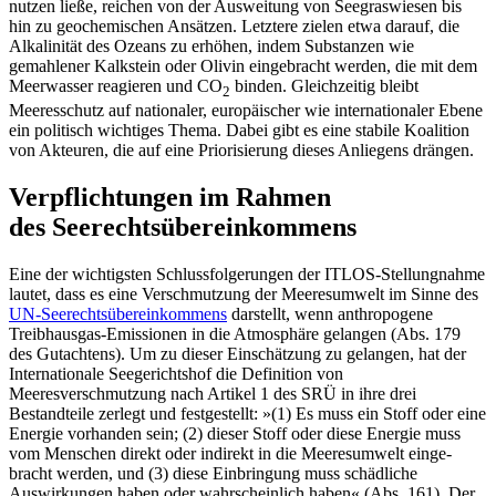
nutzen ließe, reichen von der Ausweitung von Seegraswiesen bis
hin zu geochemischen Ansätzen. Letztere zielen etwa darauf, die
Alkalinität des Ozeans zu erhöhen, indem Substanzen wie
gemahlener Kalkstein oder Olivin ein­gebracht werden, die mit dem
Meerwasser reagieren und CO
binden. Gleichzeitig bleibt
2
Meeresschutz auf nationaler, euro­päischer wie internationaler Ebene
ein poli­tisch wichtiges Thema. Dabei gibt es eine stabile Koalition
von Akteuren, die auf eine Priorisierung dieses Anliegens drängen.
Verpflichtungen im Rahmen
des Seerechtsübereinkommens
Eine der wichtigsten Schlussfolgerungen der ITLOS-Stellungnahme
lautet, dass es eine Verschmutzung der Meeresumwelt im Sinne des
UN-Seerechtsübereinkommens
darstellt, wenn anthropogene
Treibhausgas-Emissionen in die Atmosphäre gelangen (Abs. 179
des Gutachtens). Um zu dieser Einschätzung zu gelangen, hat der
Inter­nationale Seegerichtshof die Definition von
Meeresverschmutzung nach Artikel 1 des SRÜ in ihre drei
Bestandteile zerlegt und festgestellt: »(1) Es muss ein Stoff oder eine
Energie vorhanden sein; (2) dieser Stoff oder diese Energie muss
vom Menschen direkt oder indirekt in die Meeresumwelt einge­
bracht werden, und (3) diese Einbringung muss schädliche
Auswirkungen haben oder wahrscheinlich haben« (Abs. 161). Der