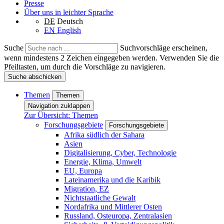
Presse
Über uns in leichter Sprache
DE
Deutsch
EN
English
Suche
Suchvorschläge erscheinen,
wenn mindestens 2 Zeichen eingegeben werden. Verwenden Sie die
Pfeiltasten, um durch die Vorschläge zu navigieren.
Suche abschicken
Themen
Themen
Navigation zuklappen
Zur Übersicht: Themen
Forschungsgebiete
Forschungsgebiete
Afrika südlich der Sahara
Asien
Digitalisierung, Cyber, Technologie
Energie, Klima, Umwelt
EU, Europa
Lateinamerika und die Karibik
Migration, EZ
Nichtstaatliche Gewalt
Nordafrika und Mittlerer Osten
Russland, Osteuropa, Zentralasien