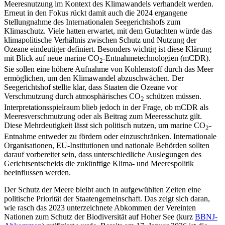
Meeresnutzung im Kontext des Klimawandels verhandelt werden.
Erneut in den Fokus rückt damit auch die 2024 ergangene
Stellungnahme des Internationalen Seegerichtshofs zum
Klimaschutz. Viele hatten erwartet, mit dem Gutachten würde das
klimapolitische Verhältnis zwischen Schutz und Nutzung der
Ozeane eindeutiger definiert. Besonders wichtig ist diese Klärung
mit Blick auf neue marine CO
-Entnahmetechnologien (mCDR).
2
Sie sollen eine höhere Aufnahme von Kohlenstoff durch das Meer
ermöglichen, um den Klimawandel abzuschwächen. Der
Seegerichtshof stellte klar, dass Staaten die Ozeane vor
Verschmutzung durch atmo­sphärisches CO
schützen müssen.
2
Interpretationsspielraum blieb jedoch in der Frage, ob mCDR als
Meeresverschmutzung oder als Beitrag zum Meeresschutz gilt.
Diese Mehrdeutigkeit lässt sich politisch nutzen, um marine CO
-
2
Entnahme entweder zu fördern oder einzuschränken. Internationale
Organisationen, EU-Institutionen und nationale Behörden sollten
darauf vorbereitet sein, dass unterschiedliche Auslegungen des
Gerichtsentscheids die zukünftige Klima- und Meerespolitik
beeinflussen werden.
Der Schutz der Meere bleibt auch in auf­gewühlten Zeiten eine
politische Priorität der Staatengemeinschaft. Das zeigt sich daran,
wie rasch das 2023 unterzeichnete Abkommen der Vereinten
Nationen zum Schutz der Biodiversität auf Hoher See (kurz
BBNJ-