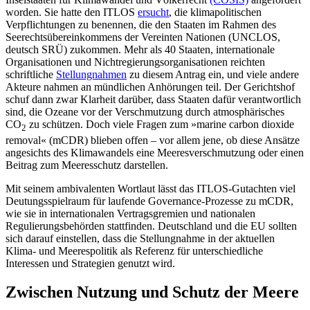
worden. Sie hatte den ITLOS
ersucht
, die klimapolitischen
Verpflichtungen zu benennen, die den Staaten im Rah­men des
Seerechtsübereinkommens der Vereinten Nationen (UNCLOS,
deutsch SRÜ) zukommen. Mehr als 40 Staaten, interna­­tionale
Organisationen und Nichtregierungsorganisationen reichten
schriftliche
Stellungnahmen
zu diesem Antrag ein, und viele andere
Akteure nahmen an mündlichen Anhörungen teil. Der Gerichtshof
schuf dann zwar Klarheit darüber, dass Staa­ten dafür verantwortlich
sind, die Ozeane vor der Verschmutzung durch atmosphärisches
CO
zu schützen. Doch viele Fragen zum »marine carbon dioxide
2
removal« (mCDR) blieben offen – vor allem jene, ob diese Ansätze
angesichts des Klimawandels eine Meeresverschmutzung oder einen
Bei­trag zum Meeresschutz darstellen.
Mit seinem ambivalenten Wortlaut lässt das ITLOS-Gutachten viel
Deutungsspielraum für laufende Governance-Prozesse zu mCDR,
wie sie in internationalen Vertragsgremien und nationalen
Regulierungs­behörden stattfinden. Deutschland und die EU sollten
sich darauf einstellen, dass die Stellungnahme in der aktuellen
Klima- und Meerespolitik als Referenz für unterschiedliche
Interessen und Strategien genutzt wird.
Zwischen Nutzung und Schutz der Meere