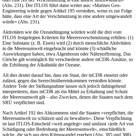
(Abs. 231). Der ITLOS führt dann wei­ter aus: »Marines Geo-
Engineering würde gegen Artikel 195 verstoßen, wenn es zur Folge
hätte, dass eine Art der Verschmutzung in eine andere umgewandelt
würde« (Abs. 231).
Aktivitäten wie die Ozeandüngung wür­den wohl die drei vom
ITLOS festgelegten Kriterien für Meeresverschmutzung erfül­len: (1)
Eine Substanz (z.
B. Eisen) wird (2) durch menschliche Aktivitäten
in die Meeresumwelt eingebracht und könnte (3) schädliche
Auswirkungen haben, etwa Algenboom oder Nährstoffentzug. Das
Glei­che gilt womöglich für verschiedene andere mCDR-Ansätze, so
die Erhöhung der Alkali­nität der Ozeane.
All dies deutet darauf hin, dass ein Staat, der mCDR einsetzt oder
zulässt, gegen das Seerechtsübereinkommen verstoßen könn­te.
Andere Teile der Stellungnahme lassen sich jedoch dahingehend
interpretieren, dass mCDR als ein Mittel zu Erhaltung und Schutz
der Meeresumwelt gilt – also Zwecken, denen die Staaten nach dem
SRÜ verpflichtet sind.
Nach Artikel 192 des Abkommens sind die Staaten »verpflichtet, die
Meeresumwelt zu schützen und zu bewahren«. Diese Ver­pflichtung
ist laut ITLOS-Entscheid »weit angelegt« und umfasst »jede Art von
Schä­digung oder Bedrohung der Meeresumwelt«, einschließlich
solche, die sich aus dem Klimawandel ergeben (Abs. 385 und 388).