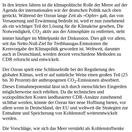
In den letzten Jahren ist die klimapolitische Rolle der Meere auf der
Agenda der inter­nationalen wie der deutschen Politik nach oben
gerückt. Während der Ozean lange Zeit als »Opfer« galt, das von
Versauerung und Erwärmung bedroht ist, wird er nun zunehmend
als ein wichtiger Teil der Lösung für die Klimakrise gesehen. Die
Notwendigkeit, CO
aktiv aus der Atmosphäre zu ent­fernen, steht
2
immer häufiger im Mittelpunkt der Diskussion. Dies gilt vor allem,
seit das Netto-Null-Ziel für Treibhausgas-Emissionen die
Kernvorgabe der Klimapolitik geworden ist. Weltweit, darunter
auch in Deutschland, werden derzeit verschie­dene Methoden zu
CDR erforscht und ent­wickelt.
Der Ozean spielt eine Schlüsselrolle bei der Regulierung des
globalen Klimas, weil er auf natürliche Weise einen großen Teil (25
bis 30 Prozent) der anthropogenen CO
-Emissionen absorbiert.
2
Dieses Entnahme­potential lässt sich durch menschliches Eingreifen
möglicherweise noch erhöhen. Da die technischen und
soziopolitischen Kosten landbasierter CDR-Ansätze zunehmend
sichtbar werden, könnte der Ozean hier neue Hoffnung bieten, vor
allem wenn in Deutschland, der EU und weltweit die Strategien zur
Entnahme und Speicherung von Kohlenstoff weiterentwickelt
werden.
Die Vorschläge, wie sich das Meer verstärkt als Kohlenstoffsenke