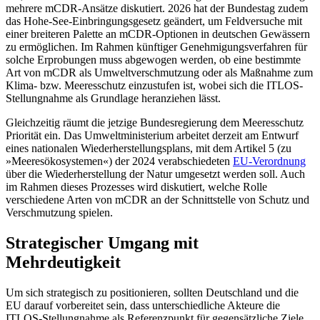
mehrere mCDR-Ansätze disku­tiert. 2026 hat der Bundestag zudem
das Hohe-See-Einbringungsgesetz geändert, um Feldversuche mit
einer breiteren Palette an mCDR-Optionen in deutschen Gewässern
zu ermöglichen. Im Rahmen künftiger Genehmigungsverfahren für
solche Erpro­bungen muss abgewogen werden, ob eine bestimmte
Art von mCDR als Umweltverschmutzung oder als Maßnahme zum
Klima- bzw. Meeresschutz einzustufen ist, wobei sich die ITLOS-
Stellungnahme als Grundlage heranziehen lässt.
Gleichzeitig räumt die jetzige Bundes­regierung dem Meeresschutz
Priorität ein. Das Umweltministerium arbeitet derzeit am Entwurf
eines nationalen Wiederherstellungsplans, mit dem Artikel 5 (zu
»Meeres­ökosystemen«) der 2024 verabschiedeten
EU-Verordnung
über die Wiederherstellung der Natur umgesetzt werden soll. Auch
im Rahmen dieses Prozesses wird diskutiert, welche Rolle
verschiedene Arten von mCDR an der Schnittstelle von Schutz und
Ver­schmutzung spielen.
Strategischer Umgang mit
Mehrdeutigkeit
Um sich strategisch zu positionieren, soll­ten Deutschland und die
EU darauf vor­bereitet sein, dass unterschiedliche Akteure die
ITLOS-Stellungnahme als Referenzpunkt für gegensätzliche Ziele