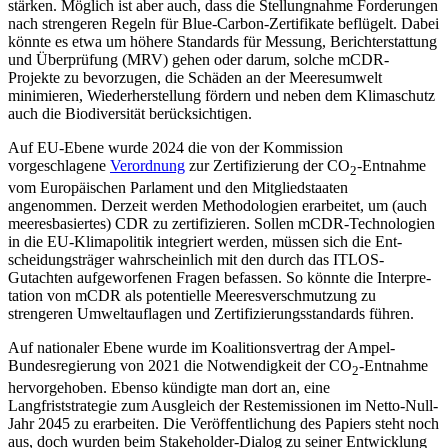
stärken. Möglich ist aber auch, dass die Stellungnahme For­derungen
nach strengeren Regeln für Blue-Carbon-Zertifikate beflügelt. Dabei
könnte es etwa um höhere Standards für Messung, Berichterstattung
und Überprüfung (MRV) gehen oder darum, solche mCDR-
Projekte zu bevorzugen, die Schäden an der Meeres­umwelt
minimieren, Wiederherstellung fördern und neben dem Klimaschutz
auch die Biodiversität berücksichtigen.
Auf EU-Ebene wurde 2024 die von der Kommission
vorgeschlagene
Verordnung
zur Zertifizierung der CO
-Entnahme
2
vom Europäischen Parlament und den Mitgliedstaaten
angenommen. Derzeit werden Methodologien erarbeitet, um (auch
mee­resbasiertes) CDR zu zertifizieren. Sollen mCDR-Technologien
in die EU-Klimapolitik integriert werden, müssen sich die Ent­
scheidungsträger wahrscheinlich mit den durch das ITLOS-
Gutachten aufgeworfenen Fragen befassen. So könnte die Inter­pre­
tation von mCDR als potentielle Meeres­verschmutzung zu
strengeren Umweltauflagen und Zertifizierungsstandards führen.
Auf nationaler Ebene wurde im Koali­tionsvertrag der Ampel-
Bundesregierung von 2021 die Notwendigkeit der CO
-Ent­nahme
2
hervorgehoben. Ebenso kündigte man dort an, eine
Langfriststrategie zum Ausgleich der Restemissionen im Netto-Null-
Jahr 2045 zu erarbeiten. Die Veröffentlichung des Papiers steht noch
aus, doch wurden beim Stakeholder-Dialog zu seiner Entwicklung