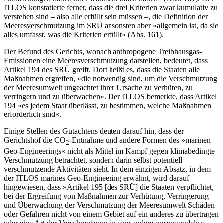
ITLOS konstatierte ferner, dass die drei Kriterien zwar kumulativ zu
verstehen sind – also alle erfüllt sein müssen –, die Definition der
Meeresverschmutzung im SRÜ ansons­ten aber »allgemein ist, da sie
alles umfasst, was die Kriterien erfüllt« (Abs. 161).
Der Befund des Gerichts, wonach anthro­pogene Treibhausgas-
Emissionen eine Mee­resverschmutzung darstellen, bedeutet, dass
Artikel 194 des SRÜ greift. Dort heißt es, dass die Staaten alle
Maßnahmen er­greifen, »die notwendig sind, um die Ver­schmutzung
der Meeresumwelt ungeachtet ihrer Ursache zu verhüten, zu
verringern und zu überwachen«. Der ITLOS bemerkte, dass Artikel
194 »es jedem Staat überlässt, zu bestimmen, welche Maßnahmen
erfor­derlich sind«.
Einige Stellen des Gutachtens deuten darauf hin, dass der
Gerichtshof die CO
-Entnahme und andere Formen des »mari­nen
2
Geo-Engineerings« nicht als Mittel im Kampf gegen klimabedingte
Verschmutzung betrachtet, sondern darin selbst poten­tiell
verschmutzende Aktivitäten sieht. In dem einzigen Absatz, in dem
der ITLOS marines Geo-Engineering erwähnt, wird darauf
hingewiesen, dass »Artikel 195 [des SRÜ] die Staaten verpflichtet,
bei der Ergrei­fung von Maßnahmen zur Verhütung, Ver­ringerung
und Überwachung der Verschmutzung der Meeresumwelt Schäden
oder Gefahren nicht von einem Gebiet auf ein anderes zu übertragen
oder eine Art der Verschmutzung in eine andere umzuwandeln«