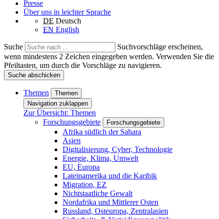
Presse
Über uns in leichter Sprache
DE
Deutsch
EN
English
Suche
Suchvorschläge erscheinen,
wenn mindestens 2 Zeichen eingegeben werden. Verwenden Sie die
Pfeiltasten, um durch die Vorschläge zu navigieren.
Suche abschicken
Themen
Themen
Navigation zuklappen
Zur Übersicht: Themen
Forschungsgebiete
Forschungsgebiete
Afrika südlich der Sahara
Asien
Digitalisierung, Cyber, Technologie
Energie, Klima, Umwelt
EU, Europa
Lateinamerika und die Karibik
Migration, EZ
Nichtstaatliche Gewalt
Nordafrika und Mittlerer Osten
Russland, Osteuropa, Zentralasien