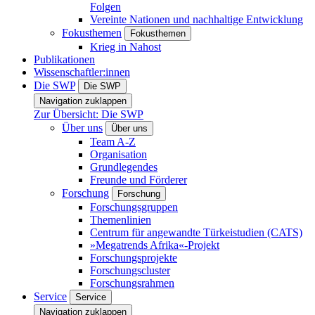
Folgen
Vereinte Nationen und nachhaltige Entwicklung
Fokusthemen
Fokusthemen
Krieg in Nahost
Publikationen
Wissenschaftler:innen
Die SWP
Die SWP
Navigation zuklappen
Zur Übersicht: Die SWP
Über uns
Über uns
Team A-Z
Organisation
Grundlegendes
Freunde und Förderer
Forschung
Forschung
Forschungsgruppen
Themenlinien
Centrum für angewandte Türkeistudien (CATS)
»Megatrends Afrika«-Projekt
Forschungsprojekte
Forschungscluster
Forschungsrahmen
Service
Service
Navigation zuklappen