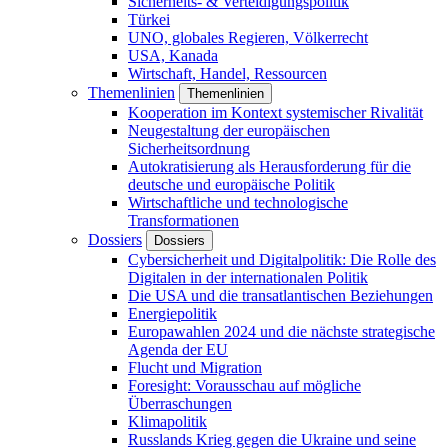
Sicherheits- & Verteidigungspolitik
Türkei
UNO, globales Regieren, Völkerrecht
USA, Kanada
Wirtschaft, Handel, Ressourcen
Themenlinien
Themenlinien
Kooperation im Kontext systemischer Rivalität
Neugestaltung der europäischen
Sicherheitsordnung
Autokratisierung als Herausforderung für die
deutsche und europäische Politik
Wirtschaftliche und technologische
Transformationen
Dossiers
Dossiers
Cybersicherheit und Digitalpolitik: Die Rolle des
Digitalen in der internationalen Politik
Die USA und die transatlantischen Beziehungen
Energiepolitik
Europawahlen 2024 und die nächste strategische
Agenda der EU
Flucht und Migration
Foresight: Vorausschau auf mögliche
Überraschungen
Klimapolitik
Russlands Krieg gegen die Ukraine und seine