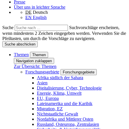
Presse
Über uns in leichter Sprache
DE
Deutsch
EN
English
Suche
Suchvorschläge erscheinen,
wenn mindestens 2 Zeichen eingegeben werden. Verwenden Sie die
Pfeiltasten, um durch die Vorschläge zu navigieren.
Suche abschicken
Themen
Themen
Navigation zuklappen
Zur Übersicht: Themen
Forschungsgebiete
Forschungsgebiete
Afrika südlich der Sahara
Asien
Digitalisierung, Cyber, Technologie
Energie, Klima, Umwelt
EU, Europa
Lateinamerika und die Karibik
Migration, EZ
Nichtstaatliche Gewalt
Nordafrika und Mittlerer Osten
Russland, Osteuropa, Zentralasien