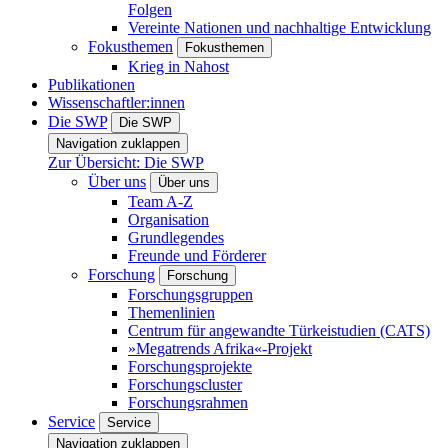
Folgen
Vereinte Nationen und nachhaltige Entwicklung
Fokusthemen
Fokusthemen
Krieg in Nahost
Publikationen
Wissenschaftler:innen
Die SWP
Die SWP
Navigation zuklappen
Zur Übersicht: Die SWP
Über uns
Über uns
Team A-Z
Organisation
Grundlegendes
Freunde und Förderer
Forschung
Forschung
Forschungsgruppen
Themenlinien
Centrum für angewandte Türkeistudien (CATS)
»Megatrends Afrika«-Projekt
Forschungsprojekte
Forschungscluster
Forschungsrahmen
Service
Service
Navigation zuklappen