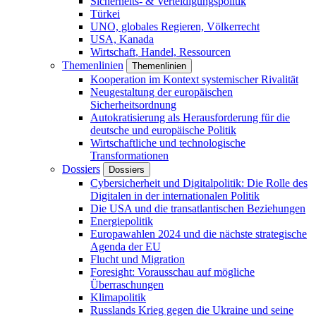
Sicherheits- & Verteidigungspolitik
Türkei
UNO, globales Regieren, Völkerrecht
USA, Kanada
Wirtschaft, Handel, Ressourcen
Themenlinien
Themenlinien
Kooperation im Kontext systemischer Rivalität
Neugestaltung der europäischen
Sicherheitsordnung
Autokratisierung als Herausforderung für die
deutsche und europäische Politik
Wirtschaftliche und technologische
Transformationen
Dossiers
Dossiers
Cybersicherheit und Digitalpolitik: Die Rolle des
Digitalen in der internationalen Politik
Die USA und die transatlantischen Beziehungen
Energiepolitik
Europawahlen 2024 und die nächste strategische
Agenda der EU
Flucht und Migration
Foresight: Vorausschau auf mögliche
Überraschungen
Klimapolitik
Russlands Krieg gegen die Ukraine und seine