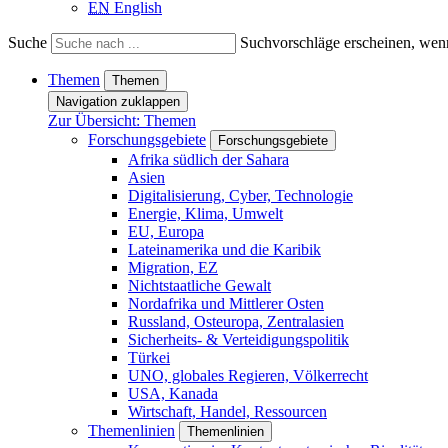
EN
English
Suche
Suchvorschläge erscheinen, wenn
Themen
Themen
Navigation zuklappen
Zur Übersicht: Themen
Forschungsgebiete
Forschungsgebiete
Afrika südlich der Sahara
Asien
Digitalisierung, Cyber, Technologie
Energie, Klima, Umwelt
EU, Europa
Lateinamerika und die Karibik
Migration, EZ
Nichtstaatliche Gewalt
Nordafrika und Mittlerer Osten
Russland, Osteuropa, Zentralasien
Sicherheits- & Verteidigungspolitik
Türkei
UNO, globales Regieren, Völkerrecht
USA, Kanada
Wirtschaft, Handel, Ressourcen
Themenlinien
Themenlinien