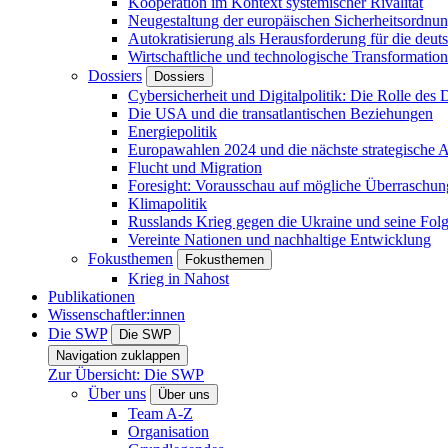
Kooperation im Kontext systemischer Rivalität
Neugestaltung der europäischen Sicherheitsordnu
Autokratisierung als Herausforderung für die deut
Wirtschaftliche und technologische Transformatio
Dossiers
Dossiers
Cybersicherheit und Digitalpolitik: Die Rolle des Di
Die USA und die transatlantischen Beziehungen
Energiepolitik
Europawahlen 2024 und die nächste strategische
Flucht und Migration
Foresight: Vorausschau auf mögliche Überraschu
Klimapolitik
Russlands Krieg gegen die Ukraine und seine Fol
Vereinte Nationen und nachhaltige Entwicklung
Fokusthemen
Fokusthemen
Krieg in Nahost
Publikationen
Wissenschaftler:innen
Die SWP
Die SWP
Navigation zuklappen
Zur Übersicht: Die SWP
Über uns
Über uns
Team A-Z
Organisation