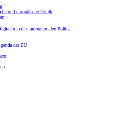
ng
sche und europäische Politik
nen
gitalen in der internationalen Politik
 Agenda der EU
ngen
gen