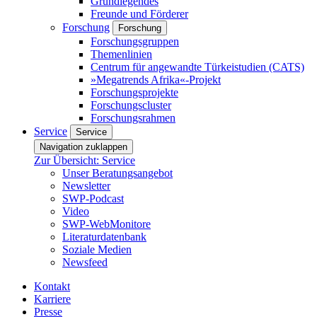
Grundlegendes
Freunde und Förderer
Forschung
Forschung
Forschungsgruppen
Themenlinien
Centrum für angewandte Türkeistudien (CATS)
»Megatrends Afrika«-Projekt
Forschungsprojekte
Forschungscluster
Forschungsrahmen
Service
Service
Navigation zuklappen
Zur Übersicht: Service
Unser Beratungsangebot
Newsletter
SWP-Podcast
Video
SWP-WebMonitore
Literaturdatenbank
Soziale Medien
Newsfeed
Kontakt
Karriere
Presse