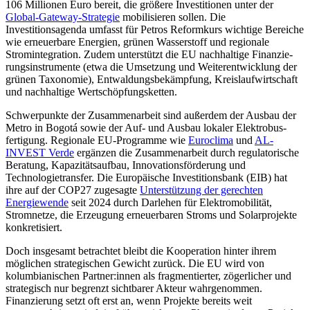
106 Millionen Euro bereit, die größere Investitionen unter der
Global-Gateway-Strategie
mobilisieren sollen. Die
Investitionsagenda umfasst für Petros Reform­kurs wichtige Bereiche
wie er­neuerbare Energien, grünen Wasserstoff und regio­nale
Stromintegration. Zudem unter­stützt die EU nachhaltige Finan­zie­
rungs­ins­tru­mente (etwa die Um­setzung und Weiter­entwicklung der
grünen Taxo­nomie), Ent­waldungsbekämpfung, Kreis­laufwirt­schaft
und nachhaltige Wert­schöp­fungsketten.
Schwerpunkte der Zusammenarbeit sind außerdem der Ausbau der
Metro in Bogotá sowie der Auf- und Ausbau lokaler Elek­tro­bus­
fertigung. Regionale EU-Programme wie
Euro­clima
und
AL-
INVEST Verde
ergänzen die Zusammenarbeit durch regulatorische
Beratung, Kapazitätsaufbau, Innovationsförderung und
Technologietransfer. Die Euro­päische Investitionsbank (EIB) hat
ihre auf der COP27 zugesagte
Unterstützung der gerechten
Energiewende
seit 2024 durch Darlehen für Elektromobilität,
Stromnetze, die Erzeugung erneuerbaren Stroms und Solarprojekte
konkretisiert.
Doch insgesamt betrachtet bleibt die Kooperation hinter ihrem
möglichen strate­gischen Gewicht zurück. Die EU wird von
kolumbianischen Partner:innen als frag­mentierter, zögerlicher und
strategisch nur begrenzt sichtbarer Akteur wahrgenommen.
Finanzierung setzt oft erst an, wenn Pro­jekte bereits weit