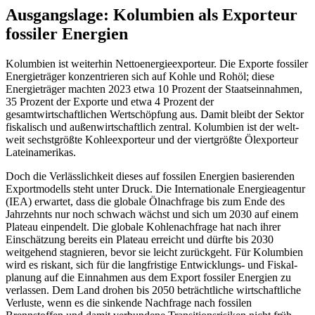
Ausgangslage: Kolumbien als Exporteur
fossiler Energien
Kolumbien ist weiterhin Nettoenergie­expor­teur. Die Exporte fossiler
Energieträger kon­zentrieren sich auf Kohle und Rohöl; diese
Energie­träger machten 2023 etwa 10 Pro­zent der Staatseinnahmen,
35 Prozent der Exporte und etwa 4 Prozent der
gesamtwirtschaftlichen Wertschöpfung aus. Damit bleibt der Sektor
fiskalisch und außenwirtschaftlich zentral. Kolumbien ist der welt­
weit sechstgrößte Kohleexporteur und der viertgrößte Ölexporteur
Lateinamerikas.
Doch die Verlässlichkeit dieses auf fossi­len Energien basierenden
Exportmodells steht unter Druck. Die Inter­nationale Ener­gieagentur
(IEA) erwartet, dass die globale Ölnachfrage bis zum Ende des
Jahrzehnts nur noch schwach wächst und sich um 2030 auf einem
Plateau ein­pendelt. Die globale Kohlenachfrage hat nach ihrer
Einschätzung bereits ein Plateau erreicht und dürfte bis 2030
weitgehend stagnieren, bevor sie leicht zurückgeht. Für Kolumbien
wird es riskant, sich für die lang­fristige Entwicklungs- und Fiskal­
planung auf die Einnahmen aus dem Ex­port fossiler Energien zu
verlassen. Dem Land drohen bis 2050 beträchtliche wirt­schaft­liche
Ver­luste, wenn es die sinkende Nach­frage nach fossilen