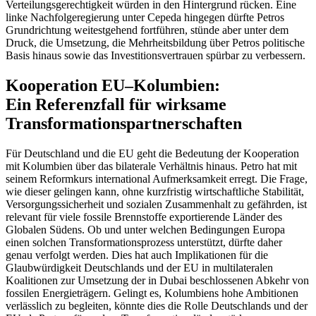
Verteilungsgerechtigkeit wür­den in den Hintergrund rücken. Eine
linke Nach­folgeregierung unter Cepeda hingegen dürfte Petros
Grundrichtung weitestgehend fortführen, stünde aber unter dem
Druck, die Umsetzung, die Mehrheitsbildung über Petros politische
Basis hinaus sowie das Investitionsvertrauen spürbar zu verbessern.
Kooperation EU–Kolumbien:
Ein Referenzfall für wirksame
Transformationspartnerschaften
Für Deutschland und die EU geht die Bedeu­tung der Kooperation
mit Kolumbien über das bilaterale Verhältnis hinaus. Petro hat mit
seinem Reformkurs international Auf­merksamkeit erregt. Die Frage,
wie dieser gelingen kann, ohne kurzfristig wirtschaftliche Stabilität,
Versorgungs­sicherheit und sozialen Zusammenhalt zu gefährden, ist
relevant für viele fossile Brennstoffe ex­por­tie­rende Länder des
Globa­len Südens. Ob und unter welchen Bedingun­gen Europa
einen solchen Transformations­prozess unterstützt, dürfte daher
genau ver­folgt werden. Dies hat auch Implikationen für die
Glaubwürdigkeit Deutschlands und der EU in multilateralen
Koalitionen zur Um­setzung der in Dubai beschlossenen Abkehr von
fossilen Energieträgern. Gelingt es, Kolumbiens hohe Ambitionen
verlässlich zu begleiten, könnte dies die Rolle Deutsch­lands und der