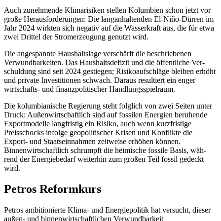
Auch zunehmende Klimarisiken stellen Kolumbien schon jetzt vor
große Herausforderungen: Die langanhaltenden El-Niño-Dürren im
Jahr 2024 wirkten sich negativ auf die Wasserkraft aus, die für etwa
zwei Drittel der Stromerzeugung genutzt wird.
Die angespannte Haushaltslage verschärft die beschriebenen
Verwundbarkeiten. Das Haushaltsdefizit und die öffentliche Ver­
schuldung sind seit 2024 gestiegen; Risiko­aufschläge bleiben erhöht
und private In­ves­titionen schwach. Daraus resultiert ein enger
wirtschafts- und finanzpolitischer Handlungsspielraum.
Die kolumbianische Regierung steht folg­lich von zwei Seiten unter
Druck: Außen­wirtschaftlich sind auf fossilen Energien beruhende
Exportmodelle langfristig ein Risiko, auch wenn kurzfristige
Preisschocks infolge geopolitischer Krisen und Konflikte die
Export- und Staatseinnahmen zeitweise erhöhen kön­nen.
Binnenwirtschaftlich schrumpft die heimische fossile Basis, wäh­
rend der Energie­bedarf weiterhin zum gro­ßen Teil fossil gedeckt
wird.
Petros Reformkurs
Petros ambitionierte Klima- und Energie­politik hat versucht, dieser
außen- und binnenwirtschaftlichen Ver­wundbarkeit