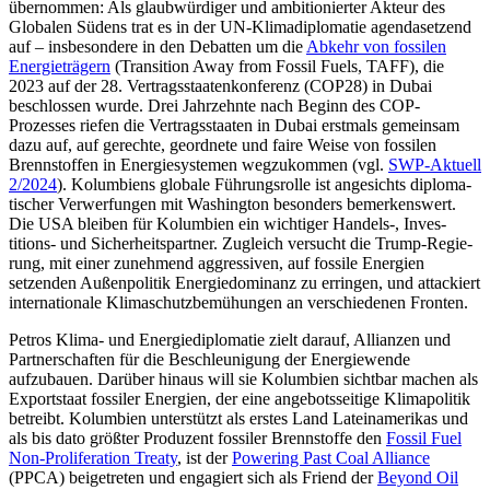
übernommen: Als glaub­würdiger und ambitionierter Akteur des
Globalen Südens trat es in der UN-Klimadiplomatie agendasetzend
auf – ins­besondere in den Debatten um die
Ab­kehr von fossilen
Energieträgern
(Transition Away from Fossil Fuels, TAFF), die
2023 auf der 28. Vertragsstaatenkonferenz (COP28) in Dubai
beschlossen wurde. Drei Jahr­zehnte nach Beginn des COP-
Prozesses riefen die Vertragsstaaten in Dubai erstmals gemeinsam
dazu auf, auf gerechte, geord­nete und faire Weise von fossilen
Brennstoffen in Energiesystemen wegzukommen (vgl.
SWP-Aktuell
2/2024
). Kolum­biens glo­bale Füh­rungs­rolle ist angesichts diploma­
tischer Verwerfungen mit Wa­shing­ton beson­ders bemerkenswert.
Die USA bleiben für Kolum­bien ein wichtiger Handels-, Inves­
titions- und Sicherheitspartner. Zugleich versucht die Trump-Regie­
rung, mit einer zunehmend aggressiven, auf fossile Ener­gien
setzenden Außenpolitik Energie­dominanz zu erringen, und attackiert
inter­nationale Klimaschutzbemühungen an ver­schiedenen Fronten.
Petros Klima- und Energiediplomatie zielt darauf, Allianzen und
Partnerschaften für die Beschleunigung der Energiewende
aufzubauen. Darüber hinaus will sie Kolum­bien sichtbar machen als
Exportstaat fos­si­ler Energien, der eine angebotsseitige Klima­politik
betreibt. Kolumbien unter­stützt als erstes Land Lateinamerikas und
als bis dato größter Produzent fossiler Brennstoffe den
Fossil Fuel
Non-Proliferation Treaty
, ist der
Powering Past Coal Alliance
(PPCA) beige­treten und engagiert sich als Friend der
Beyond Oil