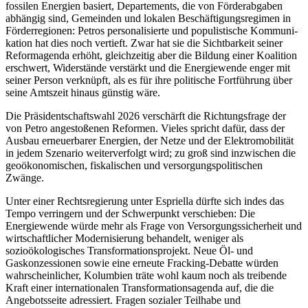
fossilen Energien basiert, Depar­
te­ments, die von Förderabgaben
abhängig sind, Gemeinden und lokalen Beschäftigungs­regimen in
Förderregionen: Petros
personalisierte und populistische Kommuni
­
kation hat dies noch vertieft. Zwar hat sie
die Sichtbarkeit seiner
Reform­agenda erhöht,
gleichzeitig aber die Bildung einer Koalition
erschwert, Widerstände ver­stärkt und die Energiewende enger mit
seiner Person ver­
knüpft, als es für ihre
politi­sche Fortführung über
seine Amtszeit hin­aus günstig wäre.
Die Präsidentschaftswahl 2026 verschärft die Richtungsfrage der
von Petro angestoßenen Reformen. Vieles spricht dafür, dass der
Ausbau erneuerbarer Energien, der Netze und der Elektromobilität
in jedem Szenario weiterverfolgt wird; zu groß sind inzwischen die
geoökonomischen, fiskali­schen und versorgungspolitischen
Zwänge.
Unter einer Rechtsregierung unter Espriella dürfte sich indes das
Tempo ver­ringern und der Schwerpunkt verschieben: Die
Energiewende würde mehr als Frage von Versorgungssicherheit und
wirtschaftlicher Modernisierung behandelt, weniger als
sozioökologisches Transformations­projekt. Neue Öl- und
Gaskonzessionen sowie eine erneute Fracking-Debatte würden
wahrscheinlicher, Kolumbien träte wohl kaum noch als treibende
Kraft einer inter­nationalen Transforma­tions­agenda auf, die die
Angebotsseite adressiert. Fragen sozialer Teilhabe und