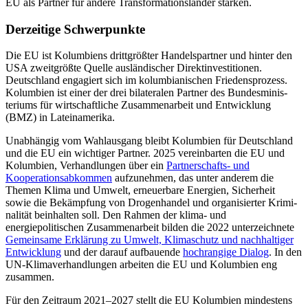
EU als Partner für andere Trans­formationsländer stärken.
Derzeitige Schwerpunkte
Die EU ist Kolumbiens drittgrößter Handels­partner und hinter den
USA zweitgrößte Quelle ausländischer Direktinvestitionen.
Deutschland engagiert sich im kolumbianischen Frie­dens­prozess.
Kolumbien ist einer der drei bilateralen Partner des Bundes­minis­
teriums für wirtschaftliche Zusammen­arbeit und Entwicklung
(BMZ) in Lateinamerika.
Unabhängig vom Wahlausgang bleibt Kolumbien für Deutschland
und die EU ein wichtiger Partner. 2025 vereinbarten die EU und
Kolumbien, Verhandlungen über ein
Partnerschafts- und
Kooperationsabkommen
auf­zunehmen, das unter anderem die
Themen Klima und Umwelt, erneuerbare Energien, Sicherheit
sowie die Bekämpfung von Drogenhandel und organisierter Krimi­
nalität beinhalten soll. Den Rahmen der klima- und
energiepolitischen Zusammenarbeit bilden die 2022 unterzeichnete
Ge­meinsame Erklärung zu Umwelt, Klimaschutz und nachhaltiger
Entwicklung
und der darauf aufbauende
hochrangige Dialog
. In den
UN-Klimaverhandlungen arbeiten die EU und Kolumbien eng
zusammen.
Für den Zeitraum 2021–2027 stellt die EU Kolumbien mindestens