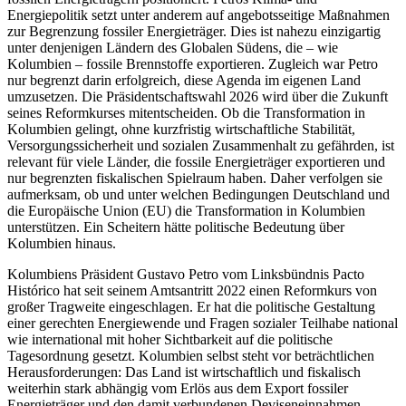
Energiepolitik setzt unter anderem auf angebots­seitige Maßnahmen
zur Be­gren­zung fossiler Energieträger. Dies ist nahezu einzigartig
unter denjenigen Ländern des Globalen Südens, die – wie
Kolumbien – fossile Brenn­stoffe exportieren. Zugleich war Petro
nur begrenzt darin erfolgreich, diese Agenda im eigenen Land
umzu­setzen. Die Präsidentschaftswahl 2026 wird über die Zukunft
seines Reformkurses mit­entschei­den. Ob die Transformation in
Kolumbien gelingt, ohne kurzfristig wirtschaft­liche Stabi­li­tät,
Versorgungssicherheit und sozialen Zusammenhalt zu gefährden, ist
relevant für viele Länder, die fossile Energieträger exportieren und
nur begrenzten fis­ka­lischen Spielraum haben. Daher verfolgen sie
aufmerksam, ob und unter welchen Be­din­gungen Deutschland und
die Europäische Union (EU) die Transformation in Kolum­bien
unter­stützen. Ein Scheitern hätte politische Bedeutung über
Kolumbien hinaus.
Kolumbiens Präsident Gustavo Petro vom Linksbündnis Pacto
Histórico hat seit seinem Amts­antritt 2022 einen Reformkurs von
großer Tragweite eingeschlagen. Er hat die politi­sche Gestaltung
einer gerechten Energie­wende und Fragen sozialer Teilhabe natio­nal
wie international mit hoher Sicht­barkeit auf die politische
Tagesordnung gesetzt. Kolumbien selbst steht vor be­trächt­lichen
Herausforderungen: Das Land ist wirtschaftlich und fiskalisch
weiterhin stark abhängig vom Erlös aus dem Export fossiler
Energieträger und den damit ver­bundenen Deviseneinnahmen.