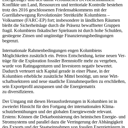
Konflikte um Land, Ressourcen und territoriale Kon­trolle bestehen
trotz des 2016 geschlossenen Friedensabkommens mit der
Guerillabewegung Revolutionäre Streitkräfte Ko­lum­biens –
Volksarmee (FARC-EP) fort; insbesondere in ländlichen Räumen
bleibt die Sicherheitslage durch die Präsenz be­waff­neter Gruppen
fragil. Kolumbiens fis­ka­lischer Spielraum ist durch hohe Schulden,
gestiegene Zinsen und ungünstige Finanzierungsbedingungen
begrenzt.
Internationale Rahmenbedingungen engen Kolumbiens
Möglichkeiten zusätzlich ein. Petros Entscheidung, keine neuen Ver­
träge für die Exploration fossiler Brenn­stoffe mehr zu vergeben,
wurde von Rating­agen­tu­ren und Investoren negativ bewertet.
Dadurch ver­teuert sich Kapital gerade in einer Phase, in der
Kolumbien erhebliche zusätzliche Mittel benötigt, um neue Wirt­
schaftssektoren und neue staatliche Ein­nahmequellen zu erschließen,
sein Export­profil anzupassen und die Energiematrix
zu diversifizieren.
Der Umgang mit diesen Herausforde­run­gen in Kolumbien ist in
zweierlei Hin­sicht für den Fortgang der internationalen Klima­
schutzbemühungen und der globalen Ener­giewende relevant.
Erstens: Können die Dekarbonisierung des hei­mi­schen Energie- und
Stromsystems und parallel dazu die Verringerung der Abhängigkeit
des Exports und der Staatseinnahmen von fossilen Ener­gieträgern in