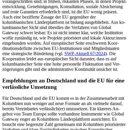
vorangeschritten sind; in frühen, riskanten Phasen, in denen Projekt­
entwicklung, Genehmigungen, Kon­sultation, soziale Absicherung
und erste Garantien erforderlich sind, ist die EU wenig präsent.
Auch eine bezifferte Zusage der EU gegenüber der
kolumbianischen Länderplattform ist bislang ausgeblieben. Aus ko­
lum­bianischer Sicht sind überdies die Ver­fahren von Global
Gateway schwer les­bar: Es ist nicht immer klar, welche Insti­tu­tion
wofür zuständig ist, wie Projekte prio­risiert und lokale Akteur:innen
einge­bunden werden. Auf europäischer Seite erschweren Koor­
dinationsdefizite zwischen EU-Institu­tionen und Mitgliedstaaten
eine strategische Bün­de­lung (vgl.
SWP-Aktuell 67/2024
). Die
Kooperation leidet aus euro­pä­ischer Sicht darunter, dass es auf
kolumbianischer Seite eine hohe personelle Fluktuation und Ver­
zögerungen gibt und die administrative Kontinuität unsicher ist.
Empfehlungen an Deutschland und die EU für eine
verlässliche Umsetzung
Für Deutschland und die EU kommt es in der Zusammenarbeit mit
Kolumbien nun weniger auf neue Formate an als vielmehr darauf,
bereits Vereinbartes ver­lässlich(er) umzusetzen. Ein klareres An­
gebot von Team Europe sollte vorhandene Instrumente wie Global
Gateway enger an Kolumbiens Länderplattform ausrichten. Es
braucht eine begrenzte Zahl gemeinsam mit Kolum­bien priorisierter
Vorhaben und klare Zustän­digkeiten zwischen Europäischer