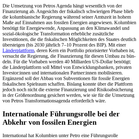
Die Umsetzung von Petros Agenda hängt wesentlich von der
Finanzierung ab. Ange­sichts der fiskalisch schwierigen Phase blieb
die kolumbianische Regierung während seiner Amtszeit in hohem
Maße auf Ein­nahmen aus fossilen Energien angewiesen. Kolumbien
benötigt für Energiewende, Anpassung an den Klimawandel und
sozial-ökologische Trans­formation erhebliche zusätzliche
Investitionen, die die fiskalischen Möglichkeiten des Staates deutlich
über­steigen (bis 2030 jährlich 7–10 Pro­zent des BIP). Mit einer
Länderplattform
, deren Kern ein Portfolio priorisierter Vor­haben ist,
versucht die Regierung, die Finan­zierung für diesen Umbau zu bün­
deln. Für die Vorhaben werden 40 Milliar­den US-Dollar benötigt;
die Länderplattform soll Mittel von Entwicklungsbanken, privaten
Inves­tor:innen und internationalen Part­ner:in­nen mobilisieren.
Ergänzend soll der Abbau von Subventionen für fossile Ener­gien
fiskalischen Spielraum schaffen. Bis­lang konnte über die Plattform
jedoch noch nicht die externe Finanzierung und Risiko­absiche­rung
in der Größenordnung gesichert wer­den, wie sie für die Umsetzung
von Petros Transformationsagenda erforderlich wäre.
Internationale Führungsrolle bei der
Abkehr von fossilen Energien
International hat Kolumbien unter Petro eine Führungsrolle