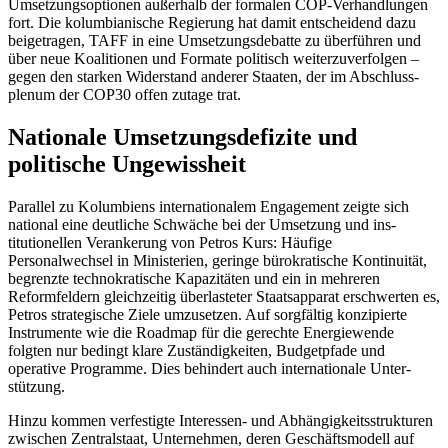
Umsetzungsoptionen außerhalb der formalen COP-Verhand­lungen
fort. Die kolumbianische Regierung hat damit ent­scheidend dazu
beigetragen, TAFF in eine Umsetzungsdebatte zu über­führen und
über neue Koalitionen und Formate poli­tisch wei­ter­zuverfolgen –
gegen den star­ken Wi­der­stand anderer Staaten, der im Abschluss­
plenum der COP30 offen zutage trat.
Nationale Umsetzungsdefizite und
politische Ungewissheit
Parallel zu Kolumbiens internationalem Engagement zeigte sich
national eine deut­liche Schwäche bei der Umsetzung und ins­
titutionellen Verankerung von Petros Kurs: Häufige
Personalwechsel in Ministerien, ge­ringe bürokratische Kontinuität,
begrenzte tech­nokratische Kapazitäten und ein in mehre­ren
Reformfeldern gleichzeitig über­lasteter Staatsapparat erschwerten es,
Petros strate­gische Ziele umzusetzen. Auf sorg­fäl­tig konzi­pierte
Instrumente wie die Road­map für die gerechte Energiewende
folgten nur be­dingt klare Zuständigkeiten, Budget­pfade und
operative Programme. Dies be­hindert auch internationale Unter­
stützung.
Hinzu kommen verfestigte Interessen- und Abhängigkeit
sstrukturen
zwischen
Zentralstaat, Unternehmen, deren Geschäfts­modell auf