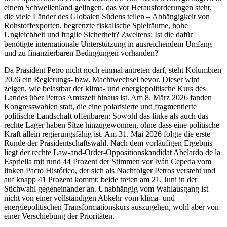
einem Schwellenland gelin­gen, das vor Herausforderungen steht,
die viele Länder des Globalen Südens teilen – Ab­hängigkeit von
Rohstoffexporten, begrenzte fiskalische Spielräume, hohe
Ungleichheit und fragile Sicherheit? Zweitens: Ist die dafür
benötigte internationale Unterstützung in ausreichendem Umfang
und zu finanzierbaren Bedingungen vorhanden?
Da Präsident Petro nicht noch einmal antreten darf, steht Kolumbien
2026 ein Regierungs- bzw. Machtwechsel bevor. Dieser wird
zeigen, wie belastbar der klima- und energiepolitische Kurs des
Landes über Petros Amtszeit hinaus ist. Am 8. März 2026 fan­den
Kongresswahlen statt, die eine polari­sierte und fragmentierte
politische Land­schaft offenbaren: Sowohl das linke als auch das
rechte Lager haben Sitze hinzugewonnen, ohne dass eine politische
Kraft allein regie­rungsfähig ist. Am 31. Mai 2026 folgte die erste
Runde der Präsidentschaftswahl. Nach dem vorläufigen Ergeb­nis
liegt der rechte Law-and-Order-Opposi­tions­kandidat Abelardo de la
Espriella mit rund 44 Pro­zent der Stimmen vor Iván Cepeda vom
linken Pacto Histórico, der sich als Nachfolger Petros versteht und
auf knapp 41 Prozent kommt; beide treten am 21. Juni in der
Stichwahl gegeneinander an. Unabhängig vom Wahl­ausgang ist
nicht von einer vollständigen Abkehr vom klima- und
energiepolitischen Transformationskurs auszugehen, wohl aber von
einer Verschiebung der Prioritäten.