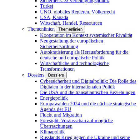
Sicherheits- & Verteidigungspolitik
Türkei
UNO, globales Regieren, Völkerrecht
USA, Kanada
Wirtschaft, Handel, Ressourcen
Themenlinien
Themenlinien
Kooperation im Kontext systemischer Rivalität
Neugestaltung der europäischen
Sicherheitsordnung
Autokratisierung als Herausforderung für die
deutsche und europäische Politik
Wirtschaftliche und technologische
Transformationen
Dossiers
Dossiers
Cybersicherheit und Digitalpolitik: Die Rolle des
Digitalen in der internationalen Politik
Die USA und die transatlantischen Beziehungen
Energiepolitik
Europawahlen 2024 und die nächste strategische
Agenda der EU
Flucht und Migration
Foresight: Vorausschau auf mögliche
Überraschungen
Klimapolitik
Russlands Krieg gegen die Ukraine und seine