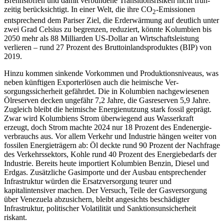
Brennstoffen und damit verbundene Transitionsrisiken nicht früh­
zeitig berücksichtigt. In einer Welt, die ihre CO
-Emissionen
2
entsprechend dem Pariser Ziel, die Erd­erwärmung auf deutlich unter
zwei Grad Celsius zu begrenzen, re­du­ziert, könnte Kolumbien bis
2050 mehr als 88 Milliarden US-Dollar an Wirtschaftsleistung
verlieren – rund 27 Prozent des Bruttoinlandsproduktes (BIP) von
2019.
Hinzu kommen sinkende Vorkommen und Produktionsniveaus, was
neben künf­tigen Exporterlösen auch die heimische Ver­
sorgungssicherheit gefährdet. Die in Kolum­bien nachgewiesenen
Ölreserven decken ungefähr 7,2 Jahre, die Gasreserven 5,9 Jahre.
Zugleich bleibt die heimi­sche Energienutzung stark fossil geprägt.
Zwar wird Kolumbiens Strom überwiegend aus Wasserkraft
erzeugt, doch Strom machte 2024 nur 18 Prozent des Endenergie­
verbrauchs aus. Vor allem Verkehr und Industrie hängen weiter von
fossilen Energieträgern ab: Öl deckte rund 90 Pro­zent der Nachfrage
des Verkehrssektors, Kohle rund 40 Prozent des Energiebedarfs der
Industrie. Bereits heute importiert Kolumbien Benzin, Diesel und
Erdgas. Zu­sätzliche Gasimporte und der Ausbau ent­sprechender
Infrastruktur würden die Ersatzversorgung teurer und
kapitalintensiver machen. Der Versuch, Teile der Gas­versorgung
über Venezuela abzusichern, bleibt angesichts beschädigter
Infrastruktur, politischer Volatilität und Sanktions­unsicherheit
riskant.