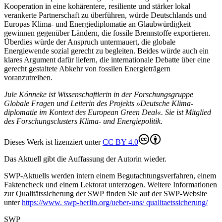
Kooperation in eine kohärentere, resi­liente und stärker lokal
verankerte Part­nerschaft zu überführen, würde Deutschlands und
Europas Klima- und Energie­diplo­matie an Glaubwürdigkeit
gewinnen gegenüber Ländern, die fossile Brennstoffe exportieren.
Überdies würde der Anspruch untermauert, die glo­bale
Energiewende sozial gerecht zu beglei­ten. Beides würde auch ein
klares Argument dafür liefern, die internationale Debatte über eine
gerecht gestaltete Abkehr von fossilen Energie­trägern
voranzutreiben.
Jule Könneke ist Wissenschaftlerin in der Forschungsgruppe
Globale Fragen und Leiterin des Projekts »Deutsche Klima­
diplomatie im Kontext des European Green Deal«. Sie ist Mitglied
des Forschungsclusters Klima- und Energiepolitik.
Dieses Werk ist lizenziert unter
CC BY 4.0
Das Aktuell gibt die Auf­fassung der Autorin wieder.
SWP-Aktuells werden intern einem Begutachtungsverfah­ren, einem
Faktencheck und einem Lektorat unterzogen. Weitere Informationen
zur Qualitätssicherung der SWP finden Sie auf der SWP-Website
unter
https://www. swp-berlin.org/ueber-uns/ qualitaetssicherung/
SWP