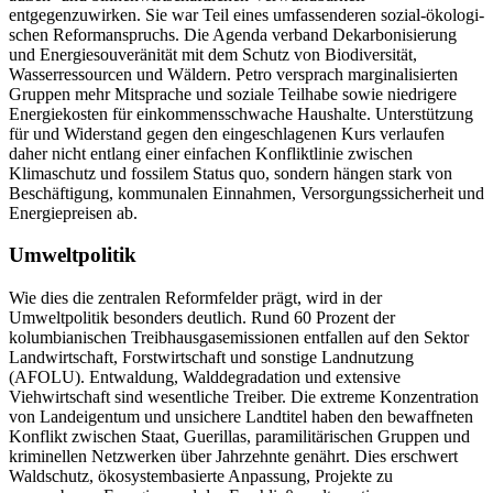
entgegenzuwirken. Sie war Teil eines um­fassenderen sozial-ökologi­
schen Reform­anspruchs. Die Agenda ver­band Dekarbonisierung
und Energiesouveränität mit dem Schutz von Biodiversität,
Wasserressourcen und Wäldern. Petro versprach marginalisierten
Gruppen mehr Mitsprache und soziale Teilhabe sowie niedrigere
Energiekosten für einkommensschwache Haushalte. Unterstützung
für und Widerstand gegen den eingeschlagenen Kurs verlaufen
daher nicht entlang einer einfachen Konfliktlinie zwischen
Klimaschutz und fossilem Status quo, son­dern hängen stark von
Beschäf­tigung, kommunalen Einnahmen, Versorgungs­sicherheit und
Energiepreisen ab.
Umweltpolitik
Wie dies die zentralen Reformfelder prägt, wird in der
Umweltpolitik besonders deutlich. Rund 60 Prozent der
kolumbianischen Treibhausgasemissionen entfallen auf den Sektor
Landwirtschaft, Forstwirtschaft und sonstige Landnutzung
(AFOLU). Entwaldung, Walddegradation und exten­sive
Viehwirtschaft sind wesentliche Treiber. Die extreme Konzentration
von Landeigentum und unsichere Landtitel haben den bewaffneten
Konflikt zwischen Staat, Gue­rillas, paramilitärischen Gruppen und
kriminellen Netzwerken über Jahrzehnte genährt. Dies erschwert
Waldschutz, öko­systembasierte Anpassung, Projekte zu