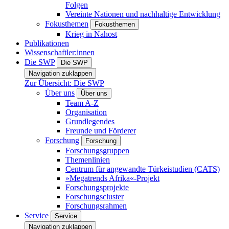
Folgen
Vereinte Nationen und nachhaltige Entwicklung
Fokusthemen
Fokusthemen
Krieg in Nahost
Publikationen
Wissenschaftler:innen
Die SWP
Die SWP
Navigation zuklappen
Zur Übersicht: Die SWP
Über uns
Über uns
Team A-Z
Organisation
Grundlegendes
Freunde und Förderer
Forschung
Forschung
Forschungsgruppen
Themenlinien
Centrum für angewandte Türkeistudien (CATS)
»Megatrends Afrika«-Projekt
Forschungsprojekte
Forschungscluster
Forschungsrahmen
Service
Service
Navigation zuklappen