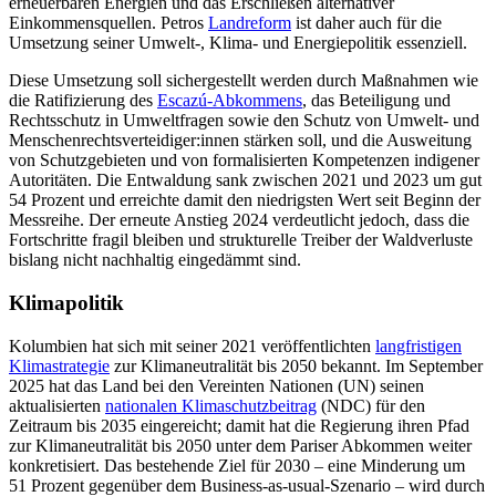
erneuerbaren Energien und das Erschließen alternativer
Einkommensquellen. Petros
Landreform
ist daher auch für die
Umsetzung seiner Umwelt-, Klima- und Energiepolitik essenziell.
Diese Umsetzung soll sichergestellt werden durch Maßnahmen wie
die Rati­fizierung des
Escazú-Abkommens
, das Beteiligung und
Rechtsschutz in Umweltfragen sowie den Schutz von Umwelt- und
Menschen­rechtsverteidiger:innen stärken soll, und die Ausweitung
von Schutz­gebieten und von formalisierten Kompetenzen indigener
Autoritäten. Die Entwaldung sank zwischen 2021 und 2023 um gut
54 Prozent und erreichte damit den nied­rigsten Wert seit Beginn der
Messreihe. Der erneute Anstieg 2024 verdeutlicht jedoch, dass die
Fortschritte fragil bleiben und strukturelle Treiber der Waldverluste
bis­lang nicht nachhaltig eingedämmt sind.
Klimapolitik
Kolumbien hat sich mit seiner 2021 ver­öffentlichten
langfristigen
Klimastrategie
zur Klimaneutralität bis 2050 bekannt. Im September
2025 hat das Land bei den Ver­einten Nationen (UN) seinen
aktualisierten
nationalen Klimaschutzbeitrag
(NDC) für den
Zeitraum bis 2035 eingereicht; damit hat die Regierung ihren Pfad
zur Klima­neutralität bis 2050 unter dem Pariser Ab­kommen weiter
konkretisiert. Das be­stehen­de Ziel für 2030 – eine Minderung um
51 Pro­zent gegenüber dem Business-as-usual-Sze­na­rio – wird durch