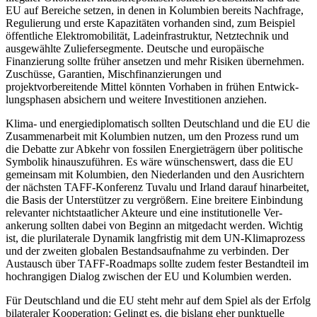
EU auf Bereiche setzen, in denen in Kolumbien bereits Nach­frage,
Regulierung und erste Kapazitäten vorhanden sind, zum Beispiel
öffent­liche Elektromobilität, Ladeinfrastruk­tur, Netz­technik und
ausgewählte Zuliefersegmente. Deutsche und europäische
Finanzierung sollte früher ansetzen und mehr Risiken übernehmen.
Zuschüsse, Garantien, Misch­finanzierungen und
projektvorbereitende Mittel könnten Vorhaben in frühen Ent­wick­
lungsphasen absichern und weitere In­vesti­tionen anziehen.
Klima- und energiediplomatisch sollten Deutschland und die EU die
Zusammen­arbeit mit Kolumbien nutzen, um den Pro­zess rund um
die Debatte zur Abkehr von fossi­len Energieträgern über politi­sche
Sym­bolik hinauszuführen. Es wäre wünschens­wert, dass die EU
gemeinsam mit Kolum­bien, den Niederlanden und den Ausrichtern
der nächsten TAFF-Konferenz Tuvalu und Irland darauf hinarbeitet,
die Basis der Unter­stützer zu vergrößern. Eine breitere Ein­bindung
relevanter nichtstaat­licher Akteure und eine institutionelle Ver­
ankerung soll­ten dabei von Beginn an mit­gedacht wer­den. Wichtig
ist, die plurilaterale Dynamik langfristig mit dem UN-Klimapro­zess
und der zweiten globalen Bestandsaufnahme zu verbinden. Der
Austausch über TAFF-Road­maps sollte zudem fester Bestandteil im
hochrangigen Dialog zwischen der EU und Kolum­bien werden.
Für Deutschland und die EU steht mehr auf dem Spiel als der Erfolg
bilateraler Ko­operation: Gelingt es, die bislang eher punk­tuelle