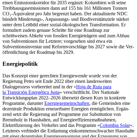
einen Emis­sions­korri­dor für 2035 ergänzt: Kolumbien will seine
Treibhausgasemissionen dann auf 155 bis 161 Millionen Tonnen
CO
₂
-
Ä
qui­valent pro Jahr begrenzt haben. Der aktualisierte NDC
bündelt Minderungs-, Anpassungs- und Bio­diversitätsziele stärker
unter dem Leit­bild einer sozial-ökologischen Transformation. Er
formuliert zudem genaue Schritte für eine Roadmap zur
schrittweisen Abkehr von fossilen Energieträgern und zum Ab­bau
von Subventionen für Letztere; vor­gesehen sind etwa ein
Subventionsinventar und Reformvorschläge bis 2027 sowie die Ver­
öffentlichung der Roadmap bis 2029.
Energiepolitik
Das Konzept einer gerechten Energiewende wurde von der
Regierung Petro seit Ende 2022 über einen landesweiten
Dialogprozess vorbereitet und in der »
Hoja de Ruta para
la Transición Energética Justa
« verschriftlicht. Der Nationale
Entwicklungsplan 2022–2026 übersetzt diesen Kurs in kon­krete
Programme, darunter
Energiegemeinschaften
, die Gemeinden eine
dezentrale Produktion erneuerbarer Energien ermög­lichen. Ergän­
zend setzt die Regierung auf Programme zur Substitution von
Brenn­holz in Haus­halten, auf Energieeffizienzmaßnahmen,
Elektrifizierung des Verkehrs und das Pro­gramm »
Colombia Solar
«.
Letzteres verbin­det die Entlastung einkommensschwacher Haushalte
mit einer dezentralen Energieversorgung und der Erzeugung von