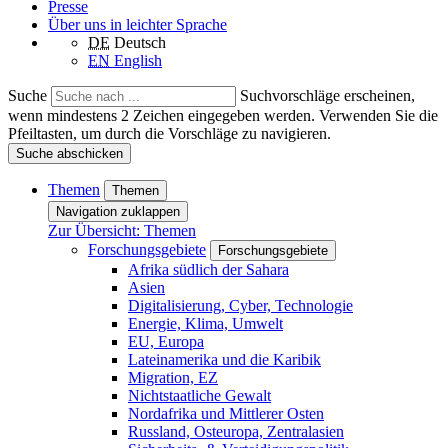
Presse
Über uns in leichter Sprache
DE
Deutsch
EN
English
Suche
Suchvorschläge erscheinen,
wenn mindestens 2 Zeichen eingegeben werden. Verwenden Sie die
Pfeiltasten, um durch die Vorschläge zu navigieren.
Suche abschicken
Themen
Themen
Navigation zuklappen
Zur Übersicht: Themen
Forschungsgebiete
Forschungsgebiete
Afrika südlich der Sahara
Asien
Digitalisierung, Cyber, Technologie
Energie, Klima, Umwelt
EU, Europa
Lateinamerika und die Karibik
Migration, EZ
Nichtstaatliche Gewalt
Nordafrika und Mittlerer Osten
Russland, Osteuropa, Zentralasien