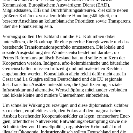
Kommission, Europäischem Auswärtigem Dienst (EAD),
Mitgliedstaaten, EIB und Durchführungsakteuren. Ziel sollte neben
größerer Kohärenz vor allem frühere Hand­lungsfähigkeit, ein
besserer Anschluss an kolumbianische Prioritäten sowie Trans­parenz
über die Finanzierung sein.
Vorrangig sollten Deutschland und die EU Kolumbien dabei
unterstützen, die Road­map für eine gerechte Energiewende und das
bestehende Transformationsport­folio umzusetzen. Die lokale und
soziale Ausgestaltung des Wandels entscheidet mit darüber, ob
Petros Reformkurs politisch Bestand hat, und sollte zum Kern der
Ko­ope­ration werden. Indigene, afro-kolum­bianische und bäuerliche
Gemein­schaften müssten frühzeitig und mit materiellen Rechten
eingebunden werden. Konsultation allein reicht dafür nicht aus. In
Cesar und La Guajira sollten Deutschland und die EU regionale
Just-Transition-Ansätze unterstützen, die Qualifizierung, soziale
Infrastruktur und alternative Wert­schöpfung mit­einander verbinden
und lokale kleine und mittlere Unternehmen einbeziehen.
Um schneller Wirkung zu erzeugen und diese diplomatisch sichtbar
zu machen, emp­fiehlt es sich, den Fokus auf den prag­matischen
Ausbau bestehender Ko­opera­tionsfelder zu legen: erneuerbare Ener­
gien, öffentlicher Nahverkehr, Entwal­dungs­bekämpfung sowie die
Schnittstellen von Umweltpolitik, organisierter Krimina­lität und
illegaler Ökonomie. Industriepolitisch sollten Deutschland und die