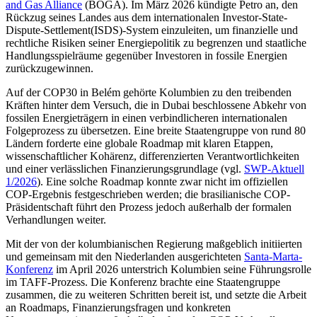
and Gas Alliance
(BOGA). Im März 2026 kündigte Petro an, den
Rückzug seines Landes aus dem internationalen Investor-State-
Dispute-Settlement(ISDS)-System ein­zu­leiten, um finanzielle und
rechtliche Risi­ken seiner Energiepolitik zu begrenzen und staatliche
Handlungsspielräume gegen­über Investoren in fossile Energien
zurück­zugewinnen.
Auf der COP30 in Belém gehörte Kolumbien zu den treibenden
Kräften hinter dem Ver­such, die in Dubai beschlossene Abkehr von
fossilen Energieträgern in einen ver­bindlicheren internationalen
Folgeprozess zu übersetzen. Eine breite Staatengruppe von rund 80
Ländern forderte eine globale Roadmap mit klaren Etappen,
wissenschaftlicher Kohärenz, differenzierten Verantwort­lichkeiten
und einer verlässlichen Finan­zierungsgrundlage (vgl.
SWP-Aktuell
1/2026
). Eine solche Roadmap konnte zwar nicht im offiziellen
COP-Ergebnis festgeschrieben werden; die brasilianische COP-
Präsident­schaft führt den Prozess jedoch außerhalb der formalen
Verhandlungen weiter.
Mit der von der kolumbianischen Regierung maßgeblich initiierten
und gemeinsam mit den Niederlanden ausgerichteten
Santa-Marta-
Konferenz
im April 2026 unter­strich Kolumbien seine Führungsrolle
im TAFF-Prozess. Die Konferenz brachte eine Staatengruppe
zusammen, die zu weiteren Schritten bereit ist, und setzte die Arbeit
an Roadmaps, Finanzierungsfragen und kon­kreten