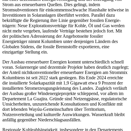
Strom aus erneuerbaren Quellen. Dies gelingt, indem
Stromsubventionen für einkommens­schwache Haushalte teilweise in
Investitionen in Solaranlagen überführt werden. Parallel dazu
bekräftigte die Regie­rung ihre Linie gegenüber fossilen Energie­
trägern: Neue Explorationsverträge für Kohle, Öl und Gas werden
nicht mehr ver­geben, laufende Verträge bestehen jedoch fort. Mit
der politischen Adressierung der Angebotsseite fossiler
Energieträger nimmt Kolumbien unter denjenigen Ländern des
Globalen Südens, die fossile Brennstoffe exportieren, eine
einzigartige Stellung ein.
Der Ausbau erneuerbarer Energien kommt unterschiedlich schnell
voran. Solar­energie und dezentrale Projekte haben deut­lich zu­ge­legt;
der Anteil nichtkonven­tio­neller er­neu­erbarer Energien am Strom­mix
Kolum­bi­ens ist seit 2022 stark gestiegen. Bis Ende 2024 erreichte
die installierte Solar­kapazi­tät mit 1,9 Gigawatt etwa 9 Prozent der
instal­lierten Stromerzeugungsleistung des Landes. Zugleich verläuft
der Ausbau großer Wind­energieprojekte schleppend, vor allem im
Departement La Guajira. Gründe sind Netz­engpässe, regulatorische
Unsicher­heiten, unzu­reichende Konsultationen und Konflikte mit
dort lebenden Wayúu-Gemein­schaften über Territorium,
Nutzenverteilung und kulturelle Auswirkungen. Wasser­kraft bleibt
anfällig gegenüber Niederschlags­ausfällen.
Regionale Kohleabhängigkeit, insbesondere in den Departements