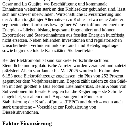
Cesar und La Guajira, wo Beschäftigung und kommunale
Einnahmen weiter­hin stark an den Kohle­sektor gebunden sind, lässt
sich nur schwer überwinden. Wirtschaftliche Diversifizierung und
der Aufbau tragfähiger Alternativen zu Kohle – etwa neue Zuliefer­
segmente oder Tourismus bzw. grüner Wasserstoff und erneuerbare
Energien – blieben bis­lang insgesamt fragmentiert und können
Exporterlöse und Staatseinnahmen aus fossi­len Ener­gien kurzfristig
nicht ersetzen. Neben fehlen­den Investi­tionen und regula­to­rischen
Unsicherheiten verhindern un­klare Land- und Beteiligungsfragen
sowie be­grenzte lokale Kapazitäten Skaleneffekte.
Bei der Elektromobilität sind konkrete Fortschritte sichtbar:
Steuerliche und regulatorische Anreize wurden verankert und zuletzt
präzisiert. Allein von Januar bis Mai 2025 wurden in Kolumbien
6.153 neue Elektrofahrzeuge zugelassen, ein Plus von 252 Prozent
gegenüber dem Vorjahreszeitraum. Bogotá zählt zudem zu den Städ­
ten mit den größten E-Bus-Flotten Lateinamerikas. Beim Abbau von
Subventionen für fossile Energien hat die Regierung erste Schritte
eingeleitet, vor allem durch An­passungen im Fonds zur
Stabilisierung der Kraftstoffpreise (FEPC) und durch – wenn auch
stark umstrittene – Vorschläge zur Reduzierung von
Dieselsubventionen.
Faktor Finanzierung