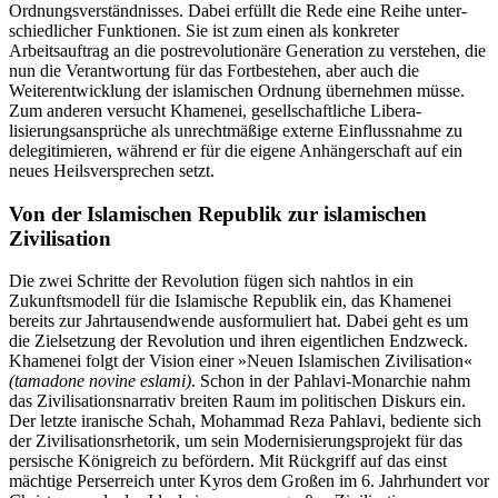
Ordnungsverständnisses. Dabei erfüllt die Rede eine Reihe unter­
schiedlicher Funktionen. Sie ist zum einen als kon­kreter
Arbeitsauftrag an die postrevolutionäre Gene­ration zu verstehen, die
nun die Verantwortung für das Fortbestehen, aber auch die
Weiterentwicklung der islamischen Ordnung übernehmen müsse.
Zum anderen versucht Khamenei, gesellschaftliche Libera­
lisierungsansprüche als unrechtmäßige externe Ein­flussnahme zu
delegitimieren, während er für die eigene Anhängerschaft auf ein
neues Heilsversprechen setzt.
Von der Islamischen Republik zur islamischen
Zivilisation
Die zwei Schritte der Revolution fügen sich nahtlos in ein
Zukunftsmodell für die Islamische Republik ein, das Khamenei
bereits zur Jahrtausendwende aus­formuliert hat. Dabei geht es um
die Zielsetzung der Revolution und ihren eigentlichen Endzweck.
Kha­menei folgt der Vision einer »Neuen Islamischen Zivilisation«
(tamadone novine eslami)
. Schon in der Pahlavi-Monarchie nahm
das Zivilisationsnarrativ breiten Raum im politischen Diskurs ein.
Der letzte iranische Schah, Mohammad Reza Pahlavi, bediente sich
der Zivilisationsrhetorik, um sein Modernisierungsprojekt für das
persische Königreich zu beför­dern. Mit Rückgriff auf das einst
mächtige Perserreich unter Kyros dem Großen im 6. Jahrhundert vor