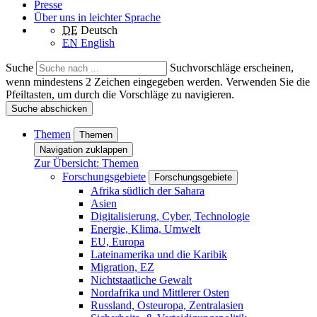
Presse
Über uns in leichter Sprache
DE
Deutsch
EN
English
Suche
Suchvorschläge erscheinen,
wenn mindestens 2 Zeichen eingegeben werden. Verwenden Sie die
Pfeiltasten, um durch die Vorschläge zu navigieren.
Suche abschicken
Themen
Themen
Navigation zuklappen
Zur Übersicht: Themen
Forschungsgebiete
Forschungsgebiete
Afrika südlich der Sahara
Asien
Digitalisierung, Cyber, Technologie
Energie, Klima, Umwelt
EU, Europa
Lateinamerika und die Karibik
Migration, EZ
Nichtstaatliche Gewalt
Nordafrika und Mittlerer Osten
Russland, Osteuropa, Zentralasien