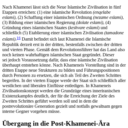
Nach Khamenei lässt sich die Neue Islamische Zivi­lisation in fünf
Etappen erreichen: (1) eine islamische Revolution
(enqelabe
eslami)
, (2) Schaffung einer islami­schen Ordnung
(nezame eslami)
,
(3) Bildung einer isla­mischen Regierung
(dolate eslami)
, (4)
Gründung eines islamischen Staates (
keshvare eslami
) und
schließlich (5) Etablierung einer islamischen Zivilisation
(tamadone
16
eslami)
.
Damit befindet sich laut Khamenei die Isla­mische
Republik derzeit erst in der dritten, bestenfalls zwischen der dritten
und vierten Phase. Gemäß dem Revolutionsführer hat das Land also
noch keinen wahrhaftigen islamischen Staat gegründet. Dieser
sei jedoch Voraussetzung dafür, dass eine islamische Zivilisation
überhaupt entstehen könne. Nach Kha­meneis Vorstellung sind in der
dritten Etappe neue Strukturen zu bilden und Führungspositionen
durch Personen zu ersetzen, die sich als Teil des Zweiten Schrittes
begreifen. In der vierten Etappe werde der Staat sich schließlich aller
westlichen und liberalen Einflüsse entledigen. In Khameneis
Zivilisations­konzept werden die Grundzüge eines inneriranischen
Existenzkampfes deutlich, der für die Erreichung der Ziele des
Zweiten Schrittes geführt werden soll und in dem die
postrevolutionäre Generation gezielt und notfalls gewaltsam gegen
interne Gegner vorgehen müsse.
Übergang in die Post-Khamenei-Ära