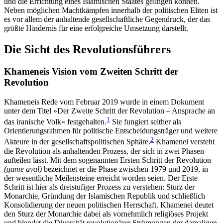
und die Errichtung eines Islamischen Staates gelingen können.
Neben möglichen Machtkämpfen innerhalb der politischen Eliten ist
es vor allem der anhaltende gesellschaftliche Gegendruck, der das
größte Hindernis für eine erfolgreiche Umsetzung darstellt.
Die Sicht des Revolutionsführers
Khameneis Vision vom Zweiten Schritt der
Revolution
Khameneis Rede vom Februar 2019 wurde in einem Dokument
unter dem Titel »Der Zweite Schritt der Revolution – Ansprache an
1
das iranische Volk« fest­gehalten.
Sie fungiert seither als
Orientierungs­rahmen für politische Entscheidungsträger und weite­re
2
Akteure in der gesellschaftspolitischen Sphäre.
Khamenei versteht
die Revolution als anhaltenden Prozess, der sich in zwei Phasen
aufteilen lässt. Mit dem sogenannten Ersten Schritt der Revolution
(game aval)
bezeichnet er die Phase zwischen 1979 und 2019, in
der wesentliche Meilensteine erreicht wor­den seien. Der Erste
Schritt ist hier als dreistufiger Prozess zu verstehen: Sturz der
Monarchie, Gründung der Islamischen Republik und schließlich
Konsolidierung der neuen politischen Herrschaft. Khamenei deutet
den Sturz der Monarchie dabei als vornehmlich reli­giöses Projekt
und blendet die Diversität revolutio­närer Strömungen der damaligen