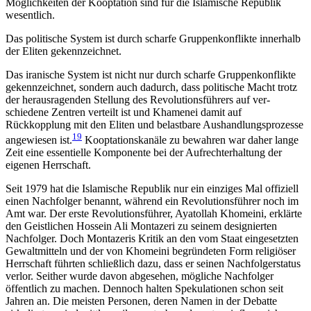
Möglichkeiten der Kooptation sind für die Islamische Repu­blik
wesentlich.
Das politische System ist durch scharfe Gruppenkonflikte innerhalb
der Eliten gekennzeichnet.
Das iranische System ist nicht nur durch scharfe Gruppenkonflikte
gekennzeichnet, sondern auch dadurch, dass politische Macht trotz
der heraus­ragenden Stellung des Revolutionsführers auf ver­
schiedene Zentren verteilt ist und Khamenei damit auf
Rückkopplung mit den Eliten und belastbare Aushandlungsprozesse
19
angewiesen ist.
Kooptationskanäle zu bewahren war daher lange
Zeit eine essentielle Komponente bei der Aufrechterhaltung der
eigenen Herrschaft.
Seit 1979 hat die Islamische Republik nur ein einziges Mal offiziell
einen Nachfolger benannt, während ein Revolutionsführer noch im
Amt war. Der erste Revolutionsführer, Ayatollah Khomeini, erklärte
den Geistlichen Hossein Ali Montazeri zu seinem designierten
Nachfolger. Doch Montazeris Kritik an den vom Staat eingesetzten
Gewaltmitteln und der von Khomeini begründeten Form religiöser
Herrschaft führten schließlich dazu, dass er seinen Nachfolgerstatus
verlor. Seither wurde davon ab­gesehen, mögliche Nachfolger
öffentlich zu machen. Dennoch halten Spekulationen schon seit
Jahren an. Die meisten Personen, deren Namen in der Debatte