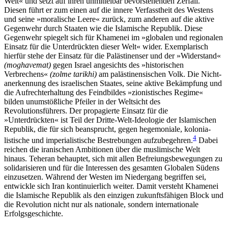
Welt« und setzt auf ihren unmittelbar bevorstehenden Zerfall.
Diesen führt er zum einen auf die innere Verfasstheit des Westens
und seine »moralische Leere« zurück, zum anderen auf die aktive
Gegenwehr durch Staaten wie die Islamische Republik. Diese
Gegenwehr spiegelt sich für Khamenei im »globalen und regionalen
Einsatz für die Unterdrückten dieser Welt« wider. Exemplarisch
hierfür stehe der Einsatz für die Palästinenser und der »Widerstand«
(moghavemat)
gegen Israel angesichts des »historischen
Verbrechens«
(zolme tarikhi)
am palästinensischen Volk. Die Nicht­
anerkennung des israelischen Staates, seine aktive Bekämpfung und
die Aufrechterhaltung des Feind­bildes »zionistisches Regime«
bilden unumstößliche Pfeiler in der Weltsicht des
Revolutionsführers. Der propagierte Einsatz für die
»Unterdrückten« ist Teil der Dritte-Welt-Ideologie der Islamischen
Republik, die für sich beansprucht, gegen hegemoniale, kolo­nia­
4
listische und imperialistische Bestrebungen auf­zubegehren.
Dabei
reichen die iranischen Ambitionen über die muslimische Welt
hinaus. Teheran behauptet, sich mit allen Befreiungsbewegungen zu
solida­risieren und für die Interessen des gesamten Globalen Südens
einzusetzen. Während der Westen im Nieder­gang begriffen sei,
entwickle sich Iran kon­tinuierlich weiter. Damit versteht Khamenei
die Islamische Repu­blik als den einzigen zukunftsfähigen Block und
die Revolution nicht nur als nationale, sondern inter­nationale
Erfolgsgeschichte.