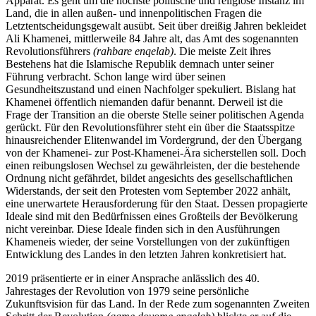
Apparat. Es geht um die höchste politische und reli­giöse Instanz im
Land, die in allen außen- und innen­politischen Fragen die
Letztentscheidungsgewalt aus­übt. Seit über dreißig Jahren bekleidet
Ali Khamenei, mittlerweile 84 Jahre alt, das Amt des sogenannten
Revolutionsführers
(rahbare enqelab)
. Die meiste Zeit ihres
Bestehens hat die Islamische Republik demnach unter seiner
Führung verbracht. Schon lange wird über seinen
Gesundheitszustand und einen Nachfolger spekuliert. Bislang hat
Khamenei öffentlich niemanden dafür benannt. Derweil ist die
Frage der Transi­tion an die oberste Stelle seiner politischen Agenda
gerückt. Für den Revolutionsführer steht ein über die Staatsspitze
hinausreichender Elitenwandel im Vordergrund, der den Übergang
von der Khamenei- zur Post-Khamenei-Ära sicherstellen soll. Doch
einen reibungslosen Wechsel zu gewährleisten, der die be­stehende
Ordnung nicht gefährdet, bildet angesichts des gesellschaftlichen
Widerstands, der seit den Pro­testen vom September 2022 anhält,
eine unerwartete Herausforderung für den Staat. Dessen propagierte
Ideale sind mit den Bedürfnissen eines Großteils der Bevölkerung
nicht vereinbar. Diese Ideale finden sich in den Ausführungen
Khameneis wieder, der seine Vorstellungen von der zukünftigen
Entwicklung des Landes in den letzten Jahren konkretisiert hat.
2019 präsentierte er in einer Ansprache anlässlich des 40.
Jahrestages der Revolution von 1979 seine persönliche
Zukunftsvision für das Land. In der Rede zum sogenannten Zweiten