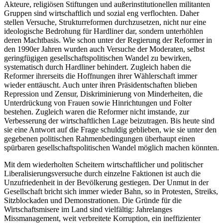
Akteure, religiösen Stiftungen und außerinstitutionellen militanten
Gruppen sind wirt­schaftlich und sozial eng verflochten. Daher
stellen Versuche, Strukturreformen durchzusetzen, nicht nur eine
ideologische Bedrohung für Hardliner dar, sondern unterhöhlen
deren Machtbasis. Wie schon unter der Regierung der Reformer in
den 1990er Jahren wurden auch Versuche der Moderaten, selbst
geringfügigen gesellschaftspolitischen Wandel zu bewirken,
systematisch durch Hardliner behindert. Zugleich haben die
Reformer ihrerseits die Hoffnungen ihrer Wählerschaft immer
wieder enttäuscht. Auch unter ihren Präsidentschaften blieben
Repres­sion und Zensur, Diskriminierung von Minderheiten, die
Unterdrückung von Frauen sowie Hinrichtungen und Folter
bestehen. Zugleich waren die Reformer nicht imstande, zur
Verbesserung der wirtschaftlichen Lage beizutragen. Bis heute sind
sie eine Ant­wort auf die Frage schuldig geblieben, wie sie unter den
gegebe­nen politischen Rahmenbedingungen über­haupt einen
spürbaren gesellschaftspolitischen Wan­del möglich machen könnten.
Mit dem wiederholten Scheitern wirtschaftlicher und politischer
Liberalisierungsversuche durch ein­zelne Faktionen ist auch die
Unzufriedenheit in der Bevölkerung gestiegen. Der Unmut in der
Gesellschaft bricht sich immer wieder Bahn, so in Protesten, Streiks,
Sitzblockaden und Demonstrationen. Die Gründe für die
Wirtschaftsmisere im Land sind viel­fältig: Jahre­langes
Missmanagement, weit verbreitete Korruption, ein ineffizienter