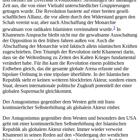
Zeit aus, die von einer Vielzahl unterschiedlicher Gruppierungen
getragen wurde. Die Revolution basierte auf einer brei­ten gesell­
schaftlichen Allianz, die vor allem durch den Wider­stand gegen den
Schah vereint war, aber nach Ab­schaffung der Monarchie
3
gewaltsam von radikalen Islamisten vereinnahmt wurde.
In
Khameneis An­sprache bleibt nicht nur die gewaltsame Ausschaltung
der Opposition in den frühen Jahren außen vor. Auch die
Abschaffung der Monarchie wird faktisch allein islamischen Kräften
zugeschrieben. Den Triumph der Revolution sieht Khamenei darin,
dass sie die Welt­ordnung zu Zeiten des Kalten Krieges fundamental
verändert habe. Für ihn kam die Revolution einem politischen
Erdbeben gleich, das die gesamte globale Arena erfasste und die
bipolare Ordnung in eine tri­polare überführte. In der Islamischen
Republik sieht er keinen weiteren blockfreien Akteur, sondern einen
Staat, dessen internationale politische Zugkraft poten­tiell der einer
globalen Supermacht gleichkommt.
Der Antagonismus gegenüber dem Westen geht mit Irans
kontinuierlicher Selbsterhöhung als globalem Akteur einher.
Der Antagonismus gegenüber dem Westen und besonders den USA
geht mit einer kontinuierlichen Selbsterhöhung der Islamischen
Republik als globa­lem Akteur einher. Immer wieder verweist
Khamenei in seinen Reden auf den »Niedergang der westlichen