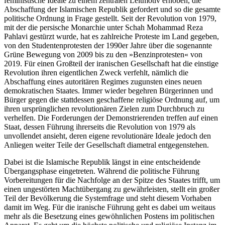
feministische Ideale zu einem zentralen Leitmotiv erhoben, die
Abschaffung der Islamischen Republik gefordert und so die gesamte
politische Ordnung in Frage gestellt. Seit der Revolution von 1979,
mit der die persische Monarchie unter Schah Mohammad Reza
Pahlavi gestürzt wurde, hat es zahlreiche Proteste im Land gegeben,
von den Studen­tenprotesten der 1990er Jahre über die sogenannte
Grüne Bewegung von 2009 bis zu den »Benzinprote­sten« von
2019. Für einen Großteil der iranischen Gesellschaft hat die einstige
Revolution ihren eigent­lichen Zweck verfehlt, nämlich die
Abschaffung eines autoritären Regimes zugunsten eines neuen
demokratischen Staates. Immer wieder begehren Bürgerinnen und
Bürger gegen die stattdessen geschaffene religiöse Ordnung auf, um
ihren ursprünglichen revo­lutionären Zielen zum Durchbruch zu
verhelfen. Die Forderungen der Demonstrierenden treffen auf einen
Staat, dessen Führung ihrerseits die Revolution von 1979 als
unvollendet ansieht, deren eigene revolutionäre Ideale jedoch den
Anliegen weiter Teile der Gesellschaft diametral entgegenstehen.
Dabei ist die Islamische Republik längst in eine entscheidende
Übergangsphase eingetreten. Während die politische Führung
Vorbereitungen für die Nach­folge an der Spitze des Staates trifft, um
einen un­gestörten Machtübergang zu gewährleisten, stellt ein großer
Teil der Bevölkerung die Systemfrage und steht diesem Vorhaben
damit im Weg. Für die irani­sche Führung geht es dabei um weitaus
mehr als die Besetzung eines gewöhnlichen Postens im politischen