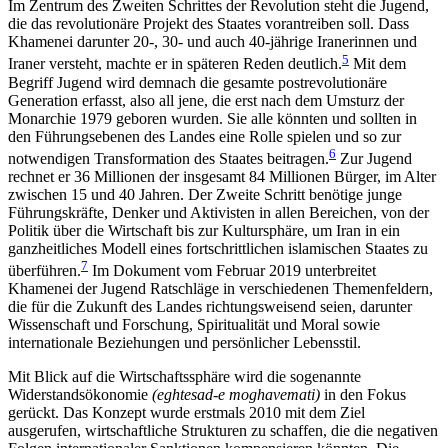
Im Zentrum des Zweiten Schrittes der Revolution steht die Jugend,
die das revolutionäre Projekt des Staates vorantreiben soll. Dass
Khamenei darunter 20-, 30- und auch 40-jährige Iranerinnen und
5
Iraner ver­steht, machte er in späteren Reden deutlich.
Mit dem
Begriff Jugend wird demnach die gesamte postrevolutionäre
Generation erfasst, also all jene, die erst nach dem Umsturz der
Monarchie 1979 geboren wurden. Sie alle könnten und sollten in
den Führungsebenen des Landes eine Rolle spielen und so zur
6
notwendigen Transformation des Staates beitragen.
Zur Jugend
rechnet er 36 Millionen der insgesamt 84 Millionen Bürger, im Alter
zwischen 15 und 40 Jahren. Der Zweite Schritt benötige junge
Führungskräfte, Denker und Aktivisten in allen Bereichen, von der
Politik über die Wirtschaft bis zur Kultursphäre, um Iran in ein
ganzheitliches Modell eines fortschrittlichen islamischen Staates zu
7
überführen.
Im Dokument vom Februar 2019 unterbreitet
Khamenei der Jugend Ratschläge in verschiedenen Themenfeldern,
die für die Zukunft des Landes richtungsweisend seien, darunter
Wissenschaft und Forschung, Spiritualität und Moral sowie
internationale Beziehungen und persönlicher Lebensstil.
Mit Blick auf die Wirtschaftssphäre wird die sogenannte
Widerstandsökonomie
(eghtesad-e moghavemati)
in den Fokus
gerückt. Das Konzept wurde erstmals 2010 mit dem Ziel
ausgerufen, wirtschaftliche Struk­turen zu schaffen, die die negativen