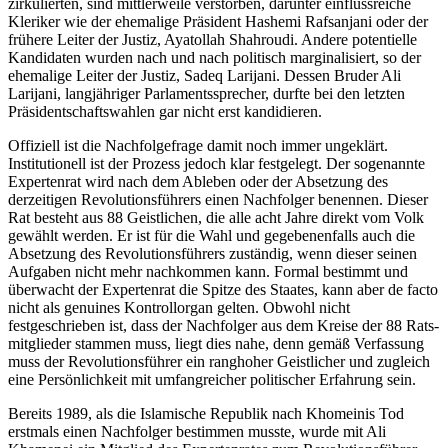
zirkulierten, sind mittlerweile verstorben, darunter einflussreiche
Kleriker wie der ehemalige Präsident Hashemi Rafsanjani oder der
frühere Leiter der Justiz, Ayatollah Shahroudi. Andere potentielle
Kandidaten wurden nach und nach politisch marginalisiert, so der
ehemalige Leiter der Justiz, Sadeq Larijani. Dessen Bruder Ali
Larijani, langjähriger Parlamentssprecher, durfte bei den letzten
Präsidentschaftswahlen gar nicht erst kandidieren.
Offiziell ist die Nachfolgefrage damit noch immer ungeklärt.
Institutionell ist der Prozess jedoch klar festgelegt. Der sogenannte
Expertenrat wird nach dem Ableben oder der Absetzung des
derzeitigen Revolutionsführers einen Nachfolger benennen. Dieser
Rat besteht aus 88 Geistlichen, die alle acht Jahre direkt vom Volk
gewählt werden. Er ist für die Wahl und gegebenenfalls auch die
Absetzung des Revolutionsführers zuständig, wenn dieser seinen
Aufgaben nicht mehr nachkommen kann. Formal bestimmt und
überwacht der Expertenrat die Spitze des Staates, kann aber de facto
nicht als genuines Kontrollorgan gelten. Obwohl nicht
festgeschrieben ist, dass der Nachfolger aus dem Kreise der 88 Rats­
mitglieder stammen muss, liegt dies nahe, denn gemäß Verfassung
muss der Revolutionsführer ein ranghoher Geistlicher und zugleich
eine Persönlichkeit mit umfangreicher politischer Erfahrung sein.
Bereits 1989, als die Islamische Republik nach Khomeinis Tod
erstmals einen Nachfolger bestimmen musste, wurde mit Ali