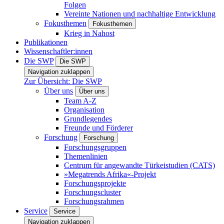
Folgen
Vereinte Nationen und nachhaltige Entwicklung
Fokusthemen
Fokusthemen
Krieg in Nahost
Publikationen
Wissenschaftler:innen
Die SWP
Die SWP
Navigation zuklappen
Zur Übersicht: Die SWP
Über uns
Über uns
Team A-Z
Organisation
Grundlegendes
Freunde und Förderer
Forschung
Forschung
Forschungsgruppen
Themenlinien
Centrum für angewandte Türkeistudien (CATS)
»Megatrends Afrika«-Projekt
Forschungsprojekte
Forschungscluster
Forschungsrahmen
Service
Service
Navigation zuklappen