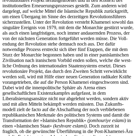
revolutionäres Projekt herausgearbeitet und in den Kontext des
institutionellen Erneuerungsprozesses gestellt. Zum anderen wird
dargelegt, auf welche Mittel die Islami­sche Republik zurückgreift,
um einen Übergang im Sinne des derzeitigen Revolutionsführers
sicherzustellen. Unter der Revolution versteht Khamenei sowohl das
singuläre Ereignis von 1979, mit dem die Mon­archie gestürzt wurde,
als auch einen langfristigen, noch immer andauernden Prozess, der
von der näch­sten Generation fortgeführt werden müsse. Die Voll­
endung der Revolution stehe demnach noch aus. Der dafür
notwendige Prozess erstreckt sich über fünf Etappen, die mit dem
Sturz der Monarchie begonnen haben und in einer panislamischen
Zivilisation nach iranischem Vorbild enden sollen, welche die west­
liche Ordnung des internationalen Staatensystems ersetzt. Dieses
revolutionäre Projekt, das durch den Zweiten Schritt verwirklicht
werden soll, wird mit Hilfe einer neuen Generation radikaler Kräfte
voran­getrieben, die auf die Person Khamenei eingeschworen sind.
Dabei wird die innenpolitische Sphäre als Arena eines
gesellschaftlichen Existenzkampfes aufgefasst, in dem
Liberalisierungsansätze nicht nur abgelehnt werden, sondern aktiv
und mit allen Mitteln bekämpft werden müssten. Das Zukunfts­
modell zielt de facto auf die Abschaffung der noch verbliebenen
republikanischen Merkmale des poli­tischen Systems und damit die
Transformation der »Islamischen Republik«
(jomhouriye eslami)
in
einen »Islamischen Staat«
(keshvare eslami)
. Doch zurzeit ist
fraglich, ob die gewünschte Überführung in die Post-Khamenei-Ära