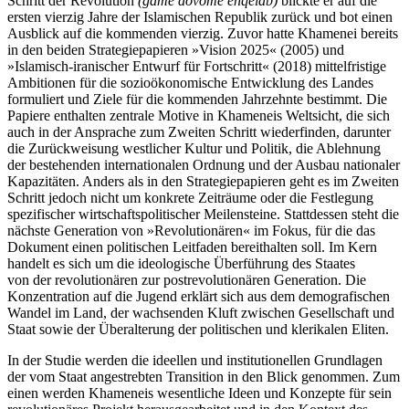
Schritt der Revolution
(game dovome enqelab)
blickte er auf die
ersten vierzig Jahre der Islamischen Republik zurück und bot einen
Ausblick auf die kommenden vierzig. Zuvor hatte Khamenei bereits
in den beiden Strategiepapieren »Vision 2025« (2005) und
»Islamisch-iranischer Ent­wurf für Fortschritt« (2018) mittelfristige
Ambitionen für die sozioökonomische Entwicklung des Landes
formuliert und Ziele für die kommenden Jahrzehnte bestimmt. Die
Papiere enthalten zentrale Motive in Khameneis Weltsicht, die sich
auch in der Ansprache zum Zweiten Schritt wiederfinden, darunter
die Zu­rückweisung westlicher Kultur und Politik, die Ableh­nung
der bestehenden internationalen Ordnung und der Ausbau nationaler
Kapazitäten. Anders als in den Strategiepapieren geht es im Zweiten
Schritt jedoch nicht um konkrete Zeiträume oder die Festlegung
spezifischer wirtschaftspolitischer Meilensteine. Statt­dessen steht die
nächste Generation von »Revolutionären« im Fokus, für die das
Dokument einen politi­schen Leitfaden bereithalten soll. Im Kern
handelt es sich um die ideologische Überführung des Staates
von der revolutionären zur postrevolutionären Gene­ra­tion. Die
Konzentration auf die Jugend erklärt sich aus dem demografischen
Wandel im Land, der wach­senden Kluft zwischen Gesellschaft und
Staat sowie der Überalterung der politischen und klerikalen Eliten.
In der Studie werden die ideellen und institutionellen Grundlagen
der vom Staat angestrebten Transition in den Blick genommen. Zum
einen werden Khameneis wesentliche Ideen und Konzepte für sein