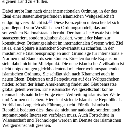
eigenen Land zu erfüllen.
Dabei strebt Iran nach einer internationalen Ordnung, in der das
Ideal einer staatenübergreifenden islamischen Weltgesellschaft
15
endgültig verwirklicht ist.
Diese Konzeption unterscheidet sich
grundlegend vom Westfälischen Ordnungsmodell, das auf
souveränen Nationalstaaten beruht. Der iranische Ansatz ist nicht
staatszentriert, sondern glaubensbasiert, womit der Islam zur
konstitutiven Ordnungseinheit im internationalen System wird. Ziel
ist es, eine Sphäre islamischer Souveränität zu schaffen, in der
muslimische Glaubensprinzipien auch Grundlage für internationale
Normen und Standards sein können. Eine territoriale Expansion
steht dabei nicht im Mittelpunkt. Die neue islamische Zivilisation ist
nicht notgedrungen gleichbedeutend mit einer weltumspannenden
islamischen Ordnung. Sie schlägt sich nach Khamenei auch in
neuen Ideen, Diskursen und Perspektiven auf das Weltgeschehen
nieder, sofern der Islam Anerkennung findet und Glaubenssätze
global geteilt werden. Eine islamische Weltgesellschaft könne
demnach als natürliche Folge einer Verbreitung islamischer Werte
und Normen entstehen. Hier sieht sich die Islamische Republik als
Vorbild und zugleich als Führungsmacht. Für die Islamische
Republik bedeutet dies, dass sie nicht nur nationale, sondern auch
supranationale Interessen verfolgen muss. Auch Fortschritte in
Wissenschaft und Technologie werden im Dienste der islamischen
Weltgemeinschaft gesehen.