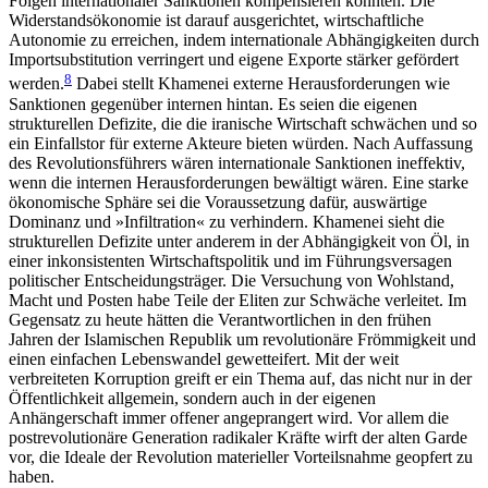
Folgen inter­nationaler Sanktionen kompensieren könnten. Die
Widerstandsökonomie ist darauf ausgerichtet, wirt­schaftliche
Autonomie zu erreichen, indem inter­nationale Abhängigkeiten durch
Importsubstitution verringert und eigene Exporte stärker gefördert
8
wer­den.
Dabei stellt Khamenei externe Herausforderungen wie
Sanktionen gegenüber internen hintan. Es seien die eigenen
strukturellen Defizite, die die irani­sche Wirtschaft schwächen und so
ein Einfallstor für externe Akteure bieten würden. Nach Auffassung
des Revolutionsführers wären internationale Sank­tionen ineffektiv,
wenn die internen Herausforderungen bewältigt wären. Eine starke
ökonomische Sphäre sei die Voraussetzung dafür, auswärtige
Dominanz und »Infiltration« zu verhindern. Khamenei sieht die
strukturellen Defizite unter anderem in der Abhängigkeit von Öl, in
einer inkonsistenten Wirtschafts­politik und im Führungsversagen
politischer Ent­scheidungsträger. Die Versuchung von Wohlstand,
Macht und Posten habe Teile der Eliten zur Schwäche verleitet. Im
Gegensatz zu heute hätten die Verantwortlichen in den frühen
Jahren der Islamischen Republik um revolutionäre Frömmigkeit und
einen einfachen Lebenswandel gewetteifert. Mit der weit
verbreiteten Korruption greift er ein Thema auf, das nicht nur in der
Öffentlichkeit allgemein, sondern auch in der eigenen
Anhängerschaft immer offener angeprangert wird. Vor allem die
postrevolutionäre Generation radikaler Kräfte wirft der alten Garde
vor, die Ideale der Revolution materieller Vorteilsnahme geopfert zu
haben.