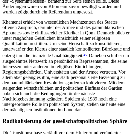
der »Systeminteressen« beratend zur Seite stehen sollte. Diese
Änderungen waren von Khomeini zuvor bewilligt worden und
wurden zügig durch ein Refe­rendum umgesetzt.
Khamenei erhielt von wesentlichen Machtzentren des Staates
offenen Zuspruch, darunter der Armee und des paramilitärischen
Apparates sowie einflussreicher Kleriker in Qom. Dennoch blieb er
unter ranghohen Geistlichen hinsichtlich seiner religiösen
Qualifikation umstritten. Um seine Herrschaft zu konsolidieren,
unterwarf er den Klerus einer staatlich kontrollierten Bürokratie und
20
entzog ihm die finan­zielle Unabhängigkeit.
Daneben schuf er ein
aus­gedehntes Netzwerk an persönlichen Repräsentanten, die seine
Interessen unter anderem in religiösen Ein­richtungen,
Regierungsbehörden, Universitäten und der Armee vertreten. Vor
allem aber gelang es ihm, eine stark personalisierte Beziehung zu
den paramilitärischen Revolutionsgarden zu kultivieren. Mit dem
steigenden wirtschaftlichen und politischen Einfluss der Garden
haben sich auch die Bedingungen für die nächste
Nachfolgebestimmung geändert. Spielten sie 1989 noch eine
untergeordnete Rolle im politischen System, stellen sie heute eine
der mächtigsten Insti­tutionen im Land dar.
Radikalisierung der gesellschaftspolitischen Sphäre
Die Transitionsphase verläuft vor dem Hintergrund veränderter