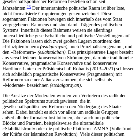
gesellschaftspolitischer Reformen bestehen schon seit
23
Jahrzehnten.
Der inneriranische politi­sche Raum ist über lose,
nicht formalisierte Gruppierungen gekennzeichnet. Diese
sogenannten Faktionen bewegen sich innerhalb des vom Staat
vorgegebe­nen Rahmens und sind damit Träger des politischen
Systems. Innerhalb dieses Rahmens weisen sie aller­dings
unterschiedliche gesellschaftliche und politi­sche Vorstellungen auf.
Die Faktionen lassen sich zwei großen Lagern zuordnen: den
»Prinzipientreuen«
(osulgarayan)
, auch Prinzipalisten genannt, und
den »Reformern«
(eslahtalaban)
. Das prinzipientreue Lager besteht
aus verschiedenen konservativen Strömungen, darunter traditionelle
Konservative, pragmatische Konservative und konservative
Hardliner. Unter der Präsidentschaft Rohanis (2013–2021) schlossen
sich schließlich pragmatische Konservative (Pragmatisten) mit
Reformern zu einer Allianz zusammen, die sich selbst als
»Moderate« bezeichnen
(etedalgarayan)
.
Die Ansätze der Moderaten wurden von Vertretern des radikalen
politischen Spektrums zurückgewiesen, die in
gesellschaftspolitischen Reformen den Nieder­gang des Staates
sehen. Dabei handelt es sich vor allem um radikale Gruppen
außerhalb der formalen Institutionen, aber auch um politische
Blöcke und Parteien, beispielsweise die ultraradikale
»Stabilitätsfront« oder die politische Plattform JAMNA (Volksfront
der Kräfte der Islamischen Revolution). Viele dieser politischen