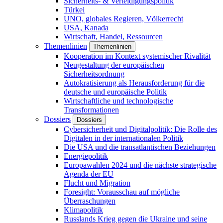
Sicherheits- & Verteidigungspolitik
Türkei
UNO, globales Regieren, Völkerrecht
USA, Kanada
Wirtschaft, Handel, Ressourcen
Themenlinien
Themenlinien
Kooperation im Kontext systemischer Rivalität
Neugestaltung der europäischen
Sicherheitsordnung
Autokratisierung als Herausforderung für die
deutsche und europäische Politik
Wirtschaftliche und technologische
Transformationen
Dossiers
Dossiers
Cybersicherheit und Digitalpolitik: Die Rolle des
Digitalen in der internationalen Politik
Die USA und die transatlantischen Beziehungen
Energiepolitik
Europawahlen 2024 und die nächste strategische
Agenda der EU
Flucht und Migration
Foresight: Vorausschau auf mögliche
Überraschungen
Klimapolitik
Russlands Krieg gegen die Ukraine und seine