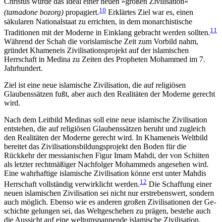
Christus wurde das Ideal einer neuen »großen Zivili­sation«
10
(tamadone bozorg)
propagiert.
Erklärtes Ziel war es, einen
säkularen Nationalstaat zu errichten, in dem monarchistische
11
Traditionen mit der Moderne in Einklang gebracht werden sollten.
Während der Schah die vorislamische Zeit zum Vorbild nahm,
gründet Khameneis Zivilisationsprojekt auf der isla­mischen
Herrschaft in Medina zu Zeiten des Propheten Mohammed im 7.
Jahrhundert.
Ziel ist eine neue islamische Zivilisation, die auf religiösen
Glaubenssätzen fußt, aber auch den Realitäten der Moderne gerecht
wird.
Nach dem Leitbild Medinas soll eine neue isla­mische Zivilisation
entstehen, die auf religiösen Glaubenssätzen beruht und zugleich
den Realitäten der Moderne gerecht wird. In Khameneis Weltbild
bereitet das Zivilisationsbildungsprojekt den Boden für die
Rückkehr der messianischen Figur Imam Mahdi, der von Schiiten
als letzter rechtmäßiger Nachfolger Mohammeds angesehen wird.
Eine wahr­haftige islamische Zivilisation könne erst unter Mahdis
12
Herrschaft vollständig verwirklicht werden.
Die Schaffung einer
neuen islamischen Zivilisation sei nicht nur erstrebenswert, sondern
auch möglich. Ebenso wie es anderen großen Zivilisationen der Ge­
schichte gelungen sei, das Weltgeschehen zu prägen, bestehe auch
die Aussicht auf eine welt­umspannende islamische Zivilisation.