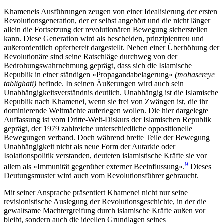
Khameneis Ausführungen zeugen von einer Idea­lisierung der ersten
Revolutionsgeneration, der er selbst angehört und die nicht länger
allein die Fort­setzung der revolutionären Bewegung sicherstellen
kann. Diese Generation wird als bescheiden, prinzi­pientreu und
außerordentlich opferbereit dargestellt. Neben einer Überhöhung der
Revolutionäre sind seine Ratschläge durchweg von der
Bedrohungswahrnehmung geprägt, dass sich die Islamische
Republik in einer ständigen »Propagandabelagerung«
(mohasereye
tablighati)
befinde. In seinen Äußerungen wird auch sein
Unabhängigkeitsverständnis deutlich. Unabhängig ist die Islamische
Republik nach Khame­nei, wenn sie frei von Zwängen ist, die ihr
dominierende Weltmächte auferlegen wollen. Die hier dar­gelegte
Auffassung ist vom Dritte-Welt-Diskurs der Islamischen Republik
geprägt, der 1979 zahlreiche unter­schiedliche oppositionelle
Bewegungen verband. Doch wäh­rend breite Teile der Bewegung
Unabhängigkeit nicht als neue Form der Autarkie oder
Isolationspolitik verstanden, deuteten islamistische Kräfte sie vor
9
allem als »Immunität gegenüber externer Beein­flussung«.
Dieses
Deutungsmuster wird auch vom Revolutionsführer gebraucht.
Mit seiner Ansprache präsentiert Khamenei nicht nur seine
revisionistische Auslegung der Revolutionsgeschichte, in der die
gewaltsame Machtergreifung durch islamische Kräfte außen vor
bleibt, sondern auch die ideellen Grundlagen seines