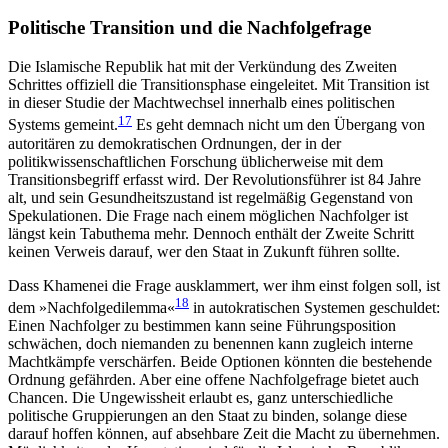
Politische Transition und die Nachfolgefrage
Die Islamische Republik hat mit der Verkündung des Zweiten
Schrittes offiziell die Transitionsphase eingeleitet. Mit Transition ist
in dieser Studie der Machtwechsel innerhalb eines politischen
17
Systems gemeint.
Es geht demnach nicht um den Übergang von
autoritären zu demokratischen Ordnungen, der in der
politikwissenschaftlichen Forschung üblicherweise mit dem
Transitionsbegriff erfasst wird. Der Revolutionsführer ist 84 Jahre
alt, und sein Gesundheitszustand ist regelmäßig Gegenstand von
Spekulationen. Die Frage nach einem möglichen Nachfolger ist
längst kein Tabuthema mehr. Dennoch enthält der Zweite Schritt
keinen Verweis darauf, wer den Staat in Zukunft führen sollte.
Dass Khamenei die Frage ausklammert, wer ihm einst folgen soll, ist
18
dem »Nachfolgedilemma«
in autokratischen Systemen geschuldet:
Einen Nach­folger zu bestimmen kann seine Führungsposition
schwächen, doch niemanden zu benennen kann zugleich interne
Machtkämpfe verschärfen. Beide Optionen könnten die bestehende
Ordnung gefährden. Aber eine offene Nachfolgefrage bietet auch
Chancen. Die Ungewissheit erlaubt es, ganz unterschiedliche
politische Gruppierungen an den Staat zu binden, solange diese
darauf hoffen können, auf absehbare Zeit die Macht zu übernehmen.