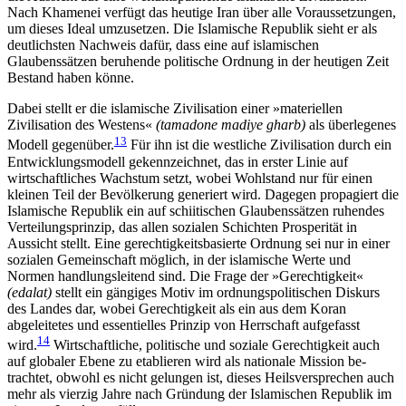
Nach Khamenei verfügt das heutige Iran über alle Voraussetzungen,
um dieses Ideal umzusetzen. Die Islamische Republik sieht er als
deutlichsten Nachweis dafür, dass eine auf isla­mi­schen
Glaubenssätzen beruhende politische Ordnung in der heutigen Zeit
Bestand haben könne.
Dabei stellt er die islamische Zivilisation einer »materiellen
Zivilisation des Westens«
(tamadone madiye gharb)
als überlegenes
13
Modell gegenüber.
Für ihn ist die westliche Zivilisation durch ein
Entwicklungsmodell gekennzeichnet, das in erster Linie auf
wirtschaftliches Wachstum setzt, wobei Wohlstand nur für einen
kleinen Teil der Bevölkerung generiert wird. Dagegen propagiert die
Islamische Republik ein auf schiitischen Glaubenssätzen ruhendes
Ver­teilungsprinzip, das allen sozialen Schichten Prospe­rität in
Aussicht stellt. Eine gerechtigkeitsbasierte Ordnung sei nur in einer
sozialen Gemeinschaft mög­lich, in der islamische Werte und
Normen handlungsleitend sind. Die Frage der »Gerechtigkeit«
(edalat)
stellt ein gängiges Motiv im ordnungspolitischen Diskurs
des Landes dar, wobei Gerechtigkeit als ein aus dem Koran
abgeleitetes und essentielles Prinzip von Herrschaft aufgefasst
14
wird.
Wirtschaftliche, politische und soziale Gerechtigkeit auch
auf globaler Ebene zu etablieren wird als nationale Mission be­
trachtet, obwohl es nicht gelungen ist, dieses Heils­versprechen auch
mehr als vierzig Jahre nach Grün­dung der Islamischen Republik im