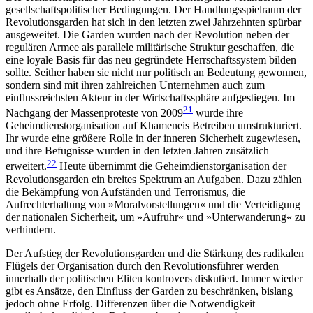
gesellschaftspolitischer Bedingungen. Der Handlungsspielraum der
Revolutionsgarden hat sich in den letzten zwei Jahrzehnten spürbar
ausgeweitet. Die Garden wurden nach der Revolution neben der
regulären Armee als parallele militärische Struktur geschaffen, die
eine loyale Basis für das neu gegründete Herrschaftssystem bilden
sollte. Seither haben sie nicht nur politisch an Bedeutung gewonnen,
son­dern sind mit ihren zahlreichen Unternehmen auch zum
einflussreichsten Akteur in der Wirtschafts­sphäre aufgestiegen. Im
21
Nachgang der Massenproteste von 2009
wurde ihre
Geheimdienstorganisation auf Khameneis Betreiben umstrukturiert.
Ihr wurde eine größere Rolle in der inneren Sicherheit zugewiesen,
und ihre Befugnisse wurden in den letzten Jahren zusätzlich
22
erweitert.
Heute übernimmt die Geheim­dienstorganisation der
Revolutionsgarden ein breites Spektrum an Aufgaben. Dazu zählen
die Bekämpfung von Aufständen und Terrorismus, die
Aufrechterhaltung von »Moralvorstellungen« und die Verteidigung
der nationalen Sicherheit, um »Aufruhr« und »Unter­wanderung« zu
verhindern.
Der Aufstieg der Revolutionsgarden und die Stärkung des radikalen
Flügels der Organisation durch den Revolutionsführer werden
innerhalb der politi­schen Eliten kontrovers diskutiert. Immer wieder
gibt es Ansätze, den Einfluss der Garden zu beschränken, bislang
jedoch ohne Erfolg. Differenzen über die Not­wendigkeit