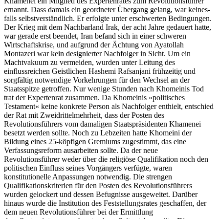
Khamenei ein Mitglied des Expertenrates zum Revolutionsführer
ernannt. Dass damals ein geordneter Übergang gelang, war keines­
falls selbstverständlich. Er erfolgte unter erschwerten Bedingungen.
Der Krieg mit dem Nachbarland Irak, der acht Jahre gedauert hatte,
war gerade erst be­endet, Iran befand sich in einer schweren
Wirtschafts­krise, und aufgrund der Ächtung von Ayatollah
Montazeri war kein designierter Nachfolger in Sicht. Um ein
Machtvakuum zu vermeiden, wurden unter Leitung des
einflussreichen Geistlichen Hashemi Rafsanjani frühzeitig und
sorgfältig notwendige Vor­kehrungen für den Wechsel an der
Staatsspitze ge­troffen. Nur wenige Stunden nach Khomeinis Tod
trat der Expertenrat zusammen. Da Khomeinis »poli­ti­sches
Testament« keine konkrete Person als Nach­folger enthielt, entschied
der Rat mit Zweidrittelmehrheit, dass der Posten des
Revolutionsführers vom damaligen Staatspräsidenten Khamenei
besetzt werden sollte. Noch zu Lebzeiten hatte Khomeini der
Bildung eines 25-köpfigen Gremiums zugestimmt, das eine
Verfassungsreform ausarbeiten sollte. Da der neue
Revolutionsführer weder über die religiöse Qualifikation noch den
politischen Einfluss seines Vorgängers verfügte, waren
konstitutionelle Anpassungen not­wendig. Die strengen
Qualifikationskriterien für den Posten des Revolutionsführers
wurden gelockert und dessen Befugnisse ausgeweitet. Darüber
hinaus wurde die Institution des Feststellungsrates geschaffen, der
dem neuen Revolutionsführer bei der Ermittlung