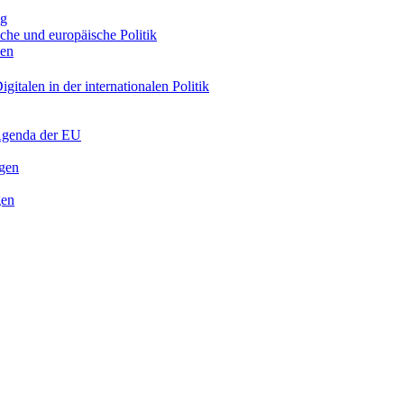
ng
sche und europäische Politik
nen
gitalen in der internationalen Politik
 Agenda der EU
ngen
gen