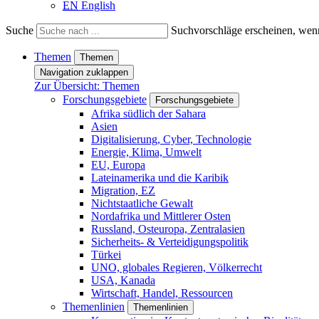
EN
English
Suche
Suchvorschläge erscheinen, wenn
Themen
Themen
Navigation zuklappen
Zur Übersicht: Themen
Forschungsgebiete
Forschungsgebiete
Afrika südlich der Sahara
Asien
Digitalisierung, Cyber, Technologie
Energie, Klima, Umwelt
EU, Europa
Lateinamerika und die Karibik
Migration, EZ
Nichtstaatliche Gewalt
Nordafrika und Mittlerer Osten
Russland, Osteuropa, Zentralasien
Sicherheits- & Verteidigungspolitik
Türkei
UNO, globales Regieren, Völkerrecht
USA, Kanada
Wirtschaft, Handel, Ressourcen
Themenlinien
Themenlinien