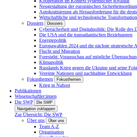
Kooperation im Kontext systemischer Rivalität
Neugestaltung der europäischen Sicherheitsordnu
Autokratisierung als Herausforderung für die deut
Wirtschaftliche und technologische Transformatio
Dossiers
Dossiers
Cybersicherheit und Digitalpolitik: Die Rolle des Di
Die USA und die transatlantischen Beziehungen
Energiepolitik
Europawahlen 2024 und die nächste strategische
Flucht und Migration
Foresight: Vorausschau auf mögliche Überraschu
Klimapolitik
Russlands Krieg gegen die Ukraine und seine Fol
Vereinte Nationen und nachhaltige Entwicklung
Fokusthemen
Fokusthemen
Krieg in Nahost
Publikationen
Wissenschaftler:innen
Die SWP
Die SWP
Navigation zuklappen
Zur Übersicht: Die SWP
Über uns
Über uns
Team A-Z
Organisation