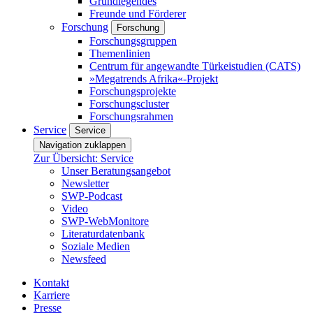
Grundlegendes
Freunde und Förderer
Forschung
Forschung
Forschungsgruppen
Themenlinien
Centrum für angewandte Türkeistudien (CATS)
»Megatrends Afrika«-Projekt
Forschungsprojekte
Forschungscluster
Forschungsrahmen
Service
Service
Navigation zuklappen
Zur Übersicht: Service
Unser Beratungsangebot
Newsletter
SWP-Podcast
Video
SWP-WebMonitore
Literaturdatenbank
Soziale Medien
Newsfeed
Kontakt
Karriere
Presse