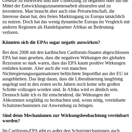
Gesetze zu entwerfen und ihre Umsetzung zu begleiten oder um die
Mittel der Entwicklungszusammenarbeit abzurufen und zu
investieren. Man braucht aber auch eine Privatwirtschaft, die
Interesse daran hat, den freien Marktzugang zu Europa tatsächlich
zu nutzen. Doch hat das wenig dynamische Europa im Vergleich mit
anderen Regionen als Handelspartner Afrikas an Bedeutung
verloren.
Könnten sich die EPAs sogar negativ auswirken?
Bei dem 2008 mit den karibischen Cariforum-Staaten abgeschlossen
EPA hat man gesehen, dass die negativen Wirkungen der globalen
Rezession so stark waren, dass das EPA kaum positive Wirkungen
entfalten konnte. Aber auch die von manchen
Nichtregierungsorganisationen befürchtete Importflut aus der EU ist
ausgeblieben. Das liegt daran, dass die Liberalisierung langfristig
angelegt und in den ersten sechs Jahren noch keine sehr großen
Schritte vollzogen worden sind. In Afrika wird es ähnlich sein.
Dennoch halte ich es für entscheidend, die Wirkungen der
Abkommen sorgfältig zu beobachten und, wenn nötig, vereinbarte
Schutzmechanismen zur Anwendung zu bringen.
Sind denn Mechanismen zur Wirkungsbeobachtung vereinbart
worden?
Im Cariforum-EPA gibt es außer den Schutzmechanismen auch