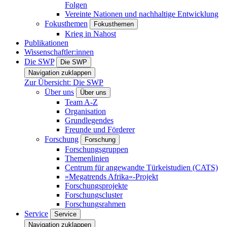
Folgen
Vereinte Nationen und nachhaltige Entwicklung
Fokusthemen
Fokusthemen
Krieg in Nahost
Publikationen
Wissenschaftler:innen
Die SWP
Die SWP
Navigation zuklappen
Zur Übersicht: Die SWP
Über uns
Über uns
Team A-Z
Organisation
Grundlegendes
Freunde und Förderer
Forschung
Forschung
Forschungsgruppen
Themenlinien
Centrum für angewandte Türkeistudien (CATS)
»Megatrends Afrika«-Projekt
Forschungsprojekte
Forschungscluster
Forschungsrahmen
Service
Service
Navigation zuklappen