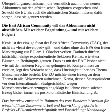
Überprüfungsmechanismen, die vermutlich auch in den neuen
Abkommen mit den afrikanischen Regionen vorgesehen sind.
Sowohl die EU als auch die afrikanischen Staaten müssen dafür
sorgen, dass sie genutzt werden.
Die East African Community will das Abkommen nicht
abschließen. Mit welcher Begründung – und mit welchen
Folgen?
Kenia ist der einzige Staat der East African Community (EAC), der
nicht als »least developed« gilt – und daher ohne das EPA den freien
Marktzugang zur EU am 1. Oktober verliert. Dadurch dürften
tatsächlich einige exportorientierte Sektoren Kenias, wie etwa
Blumen, in Bedrängnis geraten. Dass es mit der EAC bisher nicht
wie mit den anderen Regionen gelungen ist, Kompromisse zu
erzielen, legt den Verdacht nahe, dass Uneinigkeit über das Thema
Menschenrechte besteht. Die EU möchte einen Bezug zu dem
Thema in alle Abkommen aufnehmen. Kenia, dessen Staatspräsident
vor dem Internationalen Strafgerichtshof wegen
Menschenrechtsverletzungen angeklagt ist, lehnte einen solchen
Bezug bisher immer als postkolonialistische Einmischung ab.
Das Interview
entstand im Rahmen des vom Bundesministerium für
wirtschaftliche Zusammenarbeit und Entwicklung geförderten
Projekts »EU-Außenhandelspolitik und Entwicklung: Nachhaltige