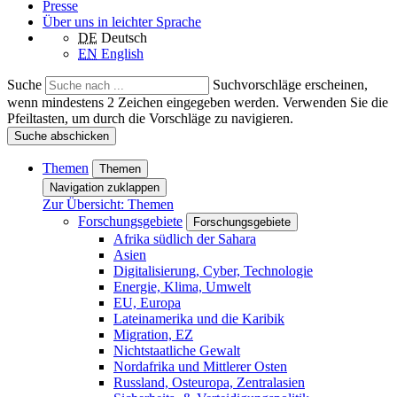
Presse
Über uns in leichter Sprache
DE
Deutsch
EN
English
Suche
Suchvorschläge erscheinen,
wenn mindestens 2 Zeichen eingegeben werden. Verwenden Sie die
Pfeiltasten, um durch die Vorschläge zu navigieren.
Suche abschicken
Themen
Themen
Navigation zuklappen
Zur Übersicht: Themen
Forschungsgebiete
Forschungsgebiete
Afrika südlich der Sahara
Asien
Digitalisierung, Cyber, Technologie
Energie, Klima, Umwelt
EU, Europa
Lateinamerika und die Karibik
Migration, EZ
Nichtstaatliche Gewalt
Nordafrika und Mittlerer Osten
Russland, Osteuropa, Zentralasien