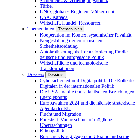
Sicherheits- & Verteidigungspolitik
Türkei
UNO, globales Regieren, Völkerrecht
USA, Kanada
Wirtschaft, Handel, Ressourcen
Themenlinien
Themenlinien
Kooperation im Kontext systemischer Rivalität
Neugestaltung der europäischen
Sicherheitsordnung
Autokratisierung als Herausforderung für die
deutsche und europäische Politik
Wirtschaftliche und technologische
Transformationen
Dossiers
Dossiers
Cybersicherheit und Digitalpolitik: Die Rolle des
Digitalen in der internationalen Politik
Die USA und die transatlantischen Beziehungen
Energiepolitik
Europawahlen 2024 und die nächste strategische
Agenda der EU
Flucht und Migration
Foresight: Vorausschau auf mögliche
Überraschungen
Klimapolitik
Russlands Krieg gegen die Ukraine und seine