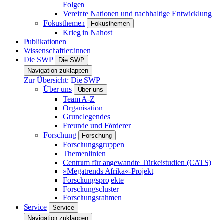
Folgen
Vereinte Nationen und nachhaltige Entwicklung
Fokusthemen
Fokusthemen
Krieg in Nahost
Publikationen
Wissenschaftler:innen
Die SWP
Die SWP
Navigation zuklappen
Zur Übersicht: Die SWP
Über uns
Über uns
Team A-Z
Organisation
Grundlegendes
Freunde und Förderer
Forschung
Forschung
Forschungsgruppen
Themenlinien
Centrum für angewandte Türkeistudien (CATS)
»Megatrends Afrika«-Projekt
Forschungsprojekte
Forschungscluster
Forschungsrahmen
Service
Service
Navigation zuklappen