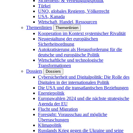
Sicherheits- & Verteidigungspolitik
Türkei
UNO, globales Regieren, Völkerrecht
USA, Kanada
Wirtschaft, Handel, Ressourcen
Themenlinien
Themenlinien
Kooperation im Kontext systemischer Rivalität
Neugestaltung der europäischen
Sicherheitsordnung
Autokratisierung als Herausforderung für die
deutsche und europäische Politik
Wirtschaftliche und technologische
Transformationen
Dossiers
Dossiers
Cybersicherheit und Digitalpolitik: Die Rolle des
Digitalen in der internationalen Politik
Die USA und die transatlantischen Beziehungen
Energiepolitik
Europawahlen 2024 und die nächste strategische
Agenda der EU
Flucht und Migration
Foresight: Vorausschau auf mögliche
Überraschungen
Klimapolitik
Russlands Krieg gegen die Ukraine und seine