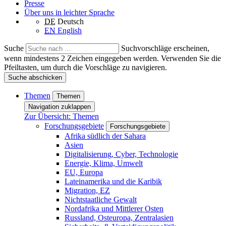
Presse
Über uns in leichter Sprache
DE
Deutsch
EN
English
Suche
Suchvorschläge erscheinen,
wenn mindestens 2 Zeichen eingegeben werden. Verwenden Sie die
Pfeiltasten, um durch die Vorschläge zu navigieren.
Suche abschicken
Themen
Themen
Navigation zuklappen
Zur Übersicht: Themen
Forschungsgebiete
Forschungsgebiete
Afrika südlich der Sahara
Asien
Digitalisierung, Cyber, Technologie
Energie, Klima, Umwelt
EU, Europa
Lateinamerika und die Karibik
Migration, EZ
Nichtstaatliche Gewalt
Nordafrika und Mittlerer Osten
Russland, Osteuropa, Zentralasien