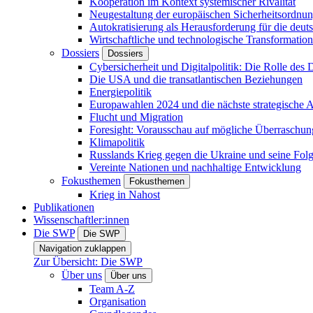
Kooperation im Kontext systemischer Rivalität
Neugestaltung der europäischen Sicherheitsordnu
Autokratisierung als Herausforderung für die deut
Wirtschaftliche und technologische Transformatio
Dossiers
Dossiers
Cybersicherheit und Digitalpolitik: Die Rolle des Di
Die USA und die transatlantischen Beziehungen
Energiepolitik
Europawahlen 2024 und die nächste strategische
Flucht und Migration
Foresight: Vorausschau auf mögliche Überraschu
Klimapolitik
Russlands Krieg gegen die Ukraine und seine Fol
Vereinte Nationen und nachhaltige Entwicklung
Fokusthemen
Fokusthemen
Krieg in Nahost
Publikationen
Wissenschaftler:innen
Die SWP
Die SWP
Navigation zuklappen
Zur Übersicht: Die SWP
Über uns
Über uns
Team A-Z
Organisation