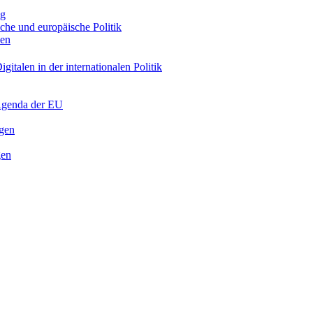
ng
sche und europäische Politik
nen
gitalen in der internationalen Politik
 Agenda der EU
ngen
gen