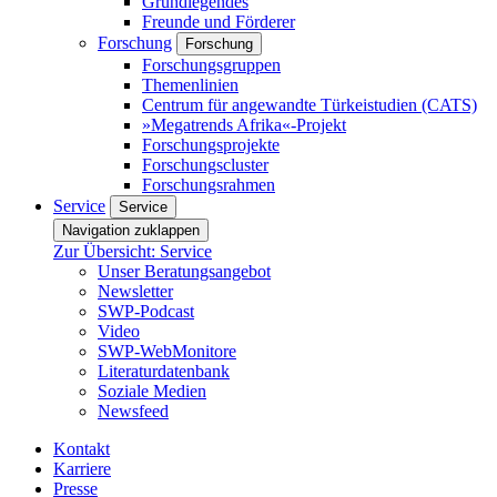
Grundlegendes
Freunde und Förderer
Forschung
Forschung
Forschungsgruppen
Themenlinien
Centrum für angewandte Türkeistudien (CATS)
»Megatrends Afrika«-Projekt
Forschungsprojekte
Forschungscluster
Forschungsrahmen
Service
Service
Navigation zuklappen
Zur Übersicht: Service
Unser Beratungsangebot
Newsletter
SWP-Podcast
Video
SWP-WebMonitore
Literaturdatenbank
Soziale Medien
Newsfeed
Kontakt
Karriere
Presse