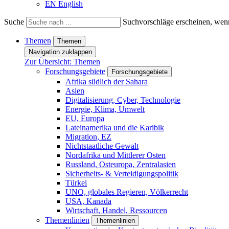
EN
English
Suche
Suchvorschläge erscheinen, wenn
Themen
Themen
Navigation zuklappen
Zur Übersicht: Themen
Forschungsgebiete
Forschungsgebiete
Afrika südlich der Sahara
Asien
Digitalisierung, Cyber, Technologie
Energie, Klima, Umwelt
EU, Europa
Lateinamerika und die Karibik
Migration, EZ
Nichtstaatliche Gewalt
Nordafrika und Mittlerer Osten
Russland, Osteuropa, Zentralasien
Sicherheits- & Verteidigungspolitik
Türkei
UNO, globales Regieren, Völkerrecht
USA, Kanada
Wirtschaft, Handel, Ressourcen
Themenlinien
Themenlinien