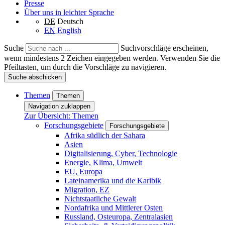
Presse
Über uns in leichter Sprache
DE
Deutsch
EN
English
Suche
Suchvorschläge erscheinen,
wenn mindestens 2 Zeichen eingegeben werden. Verwenden Sie die
Pfeiltasten, um durch die Vorschläge zu navigieren.
Suche abschicken
Themen
Themen
Navigation zuklappen
Zur Übersicht: Themen
Forschungsgebiete
Forschungsgebiete
Afrika südlich der Sahara
Asien
Digitalisierung, Cyber, Technologie
Energie, Klima, Umwelt
EU, Europa
Lateinamerika und die Karibik
Migration, EZ
Nichtstaatliche Gewalt
Nordafrika und Mittlerer Osten
Russland, Osteuropa, Zentralasien