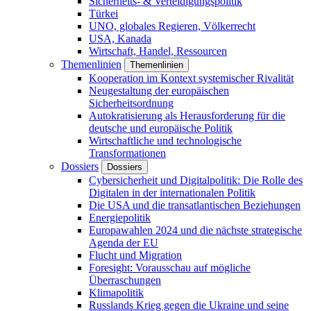
Sicherheits- & Verteidigungspolitik
Türkei
UNO, globales Regieren, Völkerrecht
USA, Kanada
Wirtschaft, Handel, Ressourcen
Themenlinien
Themenlinien
Kooperation im Kontext systemischer Rivalität
Neugestaltung der europäischen
Sicherheitsordnung
Autokratisierung als Herausforderung für die
deutsche und europäische Politik
Wirtschaftliche und technologische
Transformationen
Dossiers
Dossiers
Cybersicherheit und Digitalpolitik: Die Rolle des
Digitalen in der internationalen Politik
Die USA und die transatlantischen Beziehungen
Energiepolitik
Europawahlen 2024 und die nächste strategische
Agenda der EU
Flucht und Migration
Foresight: Vorausschau auf mögliche
Überraschungen
Klimapolitik
Russlands Krieg gegen die Ukraine und seine