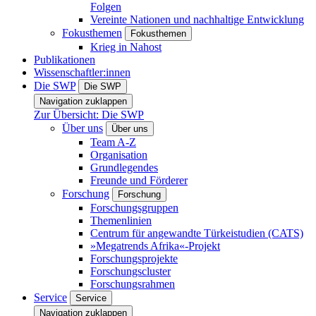
Folgen
Vereinte Nationen und nachhaltige Entwicklung
Fokusthemen
Fokusthemen
Krieg in Nahost
Publikationen
Wissenschaftler:innen
Die SWP
Die SWP
Navigation zuklappen
Zur Übersicht: Die SWP
Über uns
Über uns
Team A-Z
Organisation
Grundlegendes
Freunde und Förderer
Forschung
Forschung
Forschungsgruppen
Themenlinien
Centrum für angewandte Türkeistudien (CATS)
»Megatrends Afrika«-Projekt
Forschungsprojekte
Forschungscluster
Forschungsrahmen
Service
Service
Navigation zuklappen