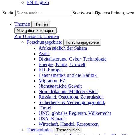
EN
English
Suche
Suchvorschläge erscheinen, wenn
Themen
Themen
Navigation zuklappen
Zur Übersicht: Themen
Forschungsgebiete
Forschungsgebiete
Afrika südlich der Sahara
Asien
Digitalisierung, Cyber, Technologie
Energie, Klima, Umwelt
EU, Europa
Lateinamerika und die Karibik
Migration, EZ
Nichtstaatliche Gewalt
Nordafrika und Mittlerer Osten
Russland, Osteuropa, Zentralasien
Sicherheits- & Verteidigungspolitik
Türkei
UNO, globales Regieren, Völkerrecht
USA, Kanada
Wirtschaft, Handel, Ressourcen
Themenlinien
Themenlinien