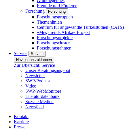
Grundlegendes
Freunde und Förderer
Forschung
Forschung
Forschungsgruppen
Themenlinien
Centrum für angewandte Türkeistudien (CATS)
»Megatrends Afrika«-Projekt
Forschungsprojekte
Forschungscluster
Forschungsrahmen
Service
Service
Navigation zuklappen
Zur Übersicht: Service
Unser Beratungsangebot
Newsletter
SWP-Podcast
Video
SWP-WebMonitore
Literaturdatenbank
Soziale Medien
Newsfeed
Kontakt
Karriere
Presse