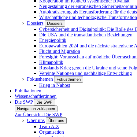
Kooperation im Kontext systemischer Rivalität
Neugestaltung der europäischen Sicherheitsordnu
Autokratisierung als Herausforderung für die deut
Wirtschaftliche und technologische Transformatio
Dossiers
Dossiers
Cybersicherheit und Digitalpolitik: Die Rolle des Di
Die USA und die transatlantischen Beziehungen
Energiepolitik
Europawahlen 2024 und die nächste strategische
Flucht und Migration
Foresight: Vorausschau auf mögliche Überraschu
Klimapolitik
Russlands Krieg gegen die Ukraine und seine Fol
Vereinte Nationen und nachhaltige Entwicklung
Fokusthemen
Fokusthemen
Krieg in Nahost
Publikationen
Wissenschaftler:innen
Die SWP
Die SWP
Navigation zuklappen
Zur Übersicht: Die SWP
Über uns
Über uns
Team A-Z
Organisation