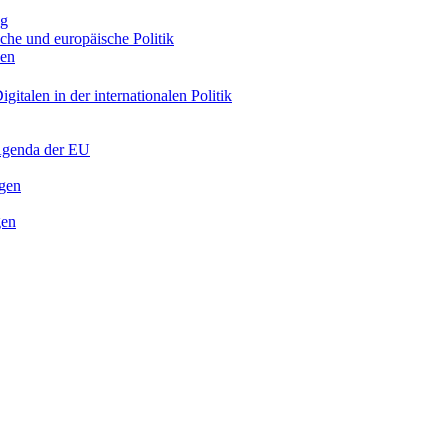
ng
sche und europäische Politik
nen
gitalen in der internationalen Politik
 Agenda der EU
ngen
gen